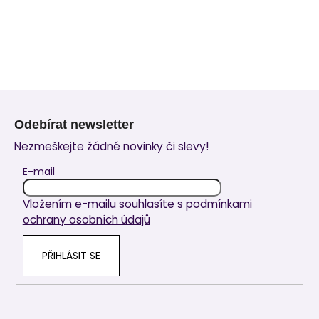
Z
á
Odebírat newsletter
p
Nezmeškejte žádné novinky či slevy!
a
t
E-mail
í
Vložením e-mailu souhlasíte s
podmínkami
ochrany osobních údajů
PŘIHLÁSIT SE