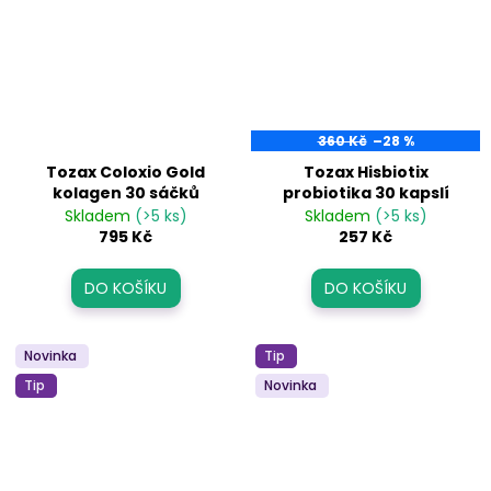
a
j
í
t
?
360 Kč
–28 %
Tozax Coloxio Gold
Tozax Hisbiotix
kolagen 30 sáčků
probiotika 30 kapslí
Skladem
(>5 ks)
Skladem
(>5 ks)
795 Kč
257 Kč
HLEDAT
DO KOŠÍKU
DO KOŠÍKU
D
Novinka
Tip
o
Tip
Novinka
p
o
r
u