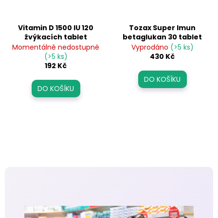
č
u
j
Vitamin D 1500 IU 120
Tozax Super Imun
e
žvýkacích tablet
betaglukan 30 tablet
m
Momentálně nedostupné
Vyprodáno
(>5 ks)
e
(>5 ks)
430 Kč
192 Kč
DO KOŠÍKU
DO KOŠÍKU