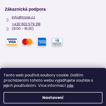
Zákaznická podpora
info
@
tozax.cz
+420 602 579 218
(8:00 - 16:30)
Tento web používá soubory cookie. Dalším
procházením tohoto webu vyjadřujete souhlas s
Facebook
jejich používáním.. Více informací
zde
.
Nastavení
Vytvořil Shoptet