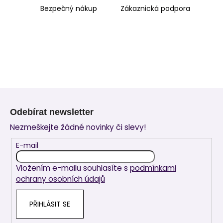
Bezpečný nákup
Zákaznická podpora
Z
á
Odebírat newsletter
p
Nezmeškejte žádné novinky či slevy!
a
t
E-mail
í
Vložením e-mailu souhlasíte s
podmínkami
ochrany osobních údajů
PŘIHLÁSIT SE