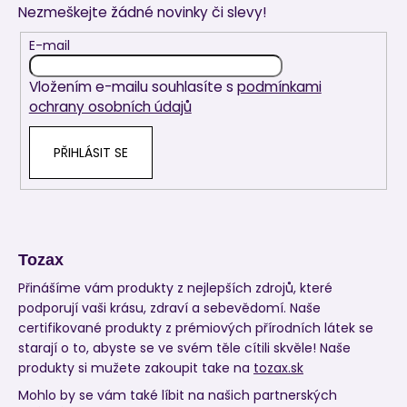
Nezmeškejte žádné novinky či slevy!
a
t
E-mail
í
Vložením e-mailu souhlasíte s
podmínkami
ochrany osobních údajů
PŘIHLÁSIT SE
Tozax
Přinášíme vám produkty z nejlepších zdrojů, které
podporují vaši krásu, zdraví a sebevědomí. Naše
certifikované produkty z prémiových přírodních látek se
starají o to, abyste se ve svém těle cítili skvěle! Naše
produkty si mužete zakoupit take na
tozax.sk
Mohlo by se vám také líbit na našich partnerských