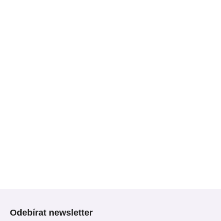
Z
á
Odebírat newsletter
p