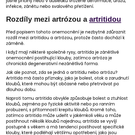
jasné příčiny nebo v důsledku vrozené deformace, úrazu,
infekce, zánětu nebo svalového přetížení.
Rozdíly mezi artrózou a
artritidou
Před popisem tohoto onemocnění je nezbytné zdůraznit
rozdíl mezi artritidou a artrózou, protože často dochází k
záměně.
I když mají některé společné rysy, artritida je zánětlivé
onemocnění postihující klouby, zatímco artróza je
chronická degenerativní nezánětlivá forma.
Jak ale poznat, zda se jedná o artritidu nebo artrózu?
Artritida má často příznaky, jako je bolest, otok a zarudnutí
kloubů, které mohou být občasné nebo přetrvávat po
dlouhou dobu.
Naproti tomu artritida obvykle způsobuje bolest a ztuhlost
kloubů, zejména po fyzické aktivitě nebo po ranním
probuzení, s přítomností krepitu kloubů. Kromě toho,
zatímco artritida může udeřit v jakémkoli věku a může
postihnout několik kloubů najednou, artritida se vyvíjí
postupně s věkem a má tendenci postihovat specifické
klouby, které podléhají většímu opotřebení, jako jsou