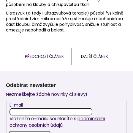
působení na klouby a chrupavčitou tkáň.
Ultrazvuk (a tedy i ultrazvuková terapie) působí fyzikálně
prostřednictvím mikromasáže a stimuluje mechanickou
část kloubu, čímž zvyšuje pohyblivost, snižuje ztuhlost a
omezuje nepohodlí a bolest.
PŘEDCHOZÍ ČLÁNEK
DALŠÍ ČLÁNEK
Z
á
Odebírat newsletter
p
Nezmeškejte žádné novinky či slevy!
a
t
E-mail
í
Vložením e-mailu souhlasíte s
podmínkami
ochrany osobních údajů