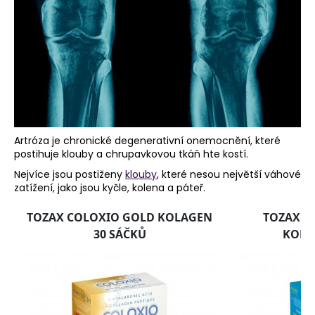
a
j
í
t
?
Artróza je chronické degenerativní onemocnění, které
postihuje klouby a chrupavkovou tkáň hte kostí.
HLEDAT
Nejvíce jsou postiženy
klouby
, které nesou největší váhové
zatížení, jako jsou kyčle, kolena a páteř.
D
o
p
o
r
u