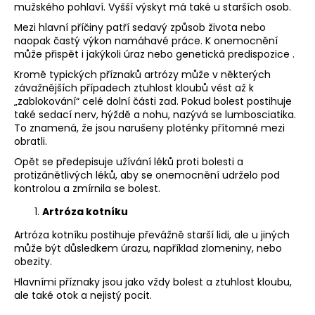
mužského pohlaví. Vyšší výskyt má také u starších osob.
Mezi hlavní příčiny patří sedavý způsob života nebo
naopak častý výkon namáhavé práce. K onemocnění
může přispět i jakýkoli úraz nebo genetická predispozice .
Kromě typických příznaků artrózy může v některých
závažnějších případech ztuhlost kloubů vést až k
„zablokování“ celé dolní části zad. Pokud bolest postihuje
také sedací nerv, hýždě a nohu, nazývá se lumbosciatika.
To znamená, že jsou narušeny ploténky přítomné mezi
obratli.
Opět se předepisuje užívání léků proti bolesti a
protizánětlivých léků, aby se onemocnění udrželo pod
kontrolou a zmírnila se bolest.
Artróza kotníku
Artróza kotníku postihuje převážně starší lidi, ale u jiných
může být důsledkem úrazu, například zlomeniny, nebo
obezity.
Hlavními příznaky jsou jako vždy bolest a ztuhlost kloubu,
ale také otok a nejistý pocit.