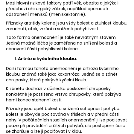
Mezi hlavní rizikové faktory patří věk, obezita a jakýkoli
předchozí chirurgický zákrok, například operace k
odstranění menisků (meniskektomie).
Příznaky artritidy kolene jsou vždy bolest a ztuhlost kloubu,
zarudnutí, otok, vrzání a snížená pohyblivost.
Tato forma onemocnění je také nevratným stavem.
Jediná možná léčba je zaměřena na snížení bolesti a
obnovení části pohyblivosti kolene.
Artróza kyčelního kloubu.
Další formou tohoto onemocnění je artróza kyčelního
kloubu, známá také jako koxartróza. Jedná se o zánět
chrupavky, která pokrývá kyčelní kloub.
K zánětu dochází v důsledku poškození chrupavky.
Konkrétně je postižena vrstva chrupavky, která pokrývá
horní konec stehenní kosti.
Příznaky jsou opět bolest a snížená schopnost pohybu.
Bolest je obvykle pociťována v tříslech a v přední části
nohy. V počátečních stadiích onemocnění ji lze pociťovat
pouze při provádění určitých pohybů, ale postupem času
se zhoršuje a lze ji pociťovat i v klidu.