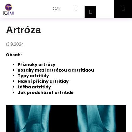
Přejít
K
Hledat
Nákupní
M
na
CZK
o
Přihlášení
obsah
Zpět
Zpět
š
košík
í
Artróza
C
k
o
13.9.2024
p
o
Obsah:
t
Příznaky artrózy
ř
Rozdíly mezi artrózou a artritidou
Typy artritidy
e
Hlavní příčiny artritidy
b
Léčba artritidy
Jak předcházet artritidě
u
j
e
t
e
n