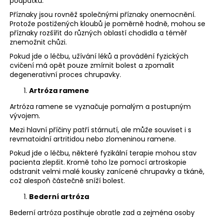
podpatků.
Příznaky jsou rovněž společnými příznaky onemocnění.
Protože postižených kloubů je poměrně hodně, mohou se
příznaky rozšířit do různých oblastí chodidla a téměř
znemožnit chůzi.
Pokud jde o léčbu, užívání léků a provádění fyzických
cvičení má opět pouze zmírnit bolest a zpomalit
degenerativní proces chrupavky.
Artróza ramene
Artróza ramene se vyznačuje pomalým a postupným
vývojem.
Mezi hlavní příčiny patří stárnutí, ale může souviset i s
revmatoidní artritidou nebo zlomeninou ramene.
Pokud jde o léčbu, některé fyzikální terapie mohou stav
pacienta zlepšit. Kromě toho lze pomocí artroskopie
odstranit velmi malé kousky zanícené chrupavky a tkáně,
což alespoň částečně sníží bolest.
Bederní artróza
Bederní artróza postihuje obratle zad a zejména osoby