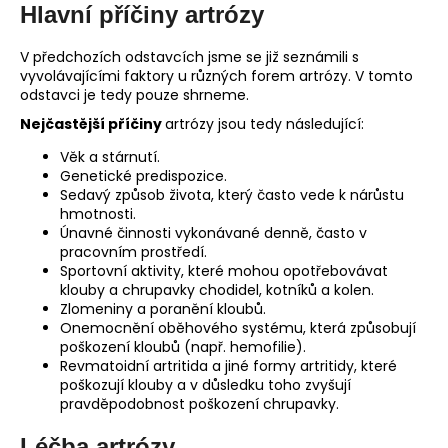
Hlavní příčiny artrózy
V předchozích odstavcích jsme se již seznámili s
vyvolávajícími faktory u různých forem artrózy. V tomto
odstavci je tedy pouze shrneme.
Nejčastější příčiny
artrózy jsou tedy následující:
Věk a stárnutí.
Genetické predispozice.
Sedavý způsob života, který často vede k nárůstu
hmotnosti.
Únavné činnosti vykonávané denně, často v
pracovním prostředí.
Sportovní aktivity, které mohou opotřebovávat
klouby a chrupavky chodidel, kotníků a kolen.
Zlomeniny a poranění kloubů.
Onemocnění oběhového systému, která způsobují
poškození kloubů (např. hemofilie).
Revmatoidní artritida a jiné formy artritidy, které
poškozují klouby a v důsledku toho zvyšují
pravděpodobnost poškození chrupavky.
Léčba artrózy