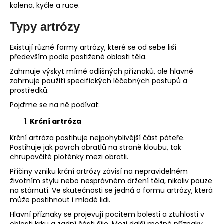
kolena, kyčle a ruce.
Typy artrózy
Existují různé formy artrózy, které se od sebe liší
především podle postižené oblasti těla.
Zahrnuje výskyt mírně odlišných příznaků, ale hlavně
zahrnuje použití specifických léčebných postupů a
prostředků.
Pojďme se na ně podívat:
Krční artróza
Krční artróza postihuje nejpohyblivější část páteře.
Postihuje jak povrch obratlů na straně kloubu, tak
chrupavčité ploténky mezi obratli.
Příčiny vzniku krční artrózy závisí na nepravidelném
životním stylu nebo nesprávném držení těla, nikoliv pouze
na stárnutí. Ve skutečnosti se jedná o formu artrózy, která
může postihnout i mladé lidi.
Hlavní příznaky se projevují pocitem bolesti a ztuhlosti v