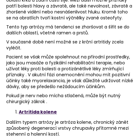
oblasti krku a zadní části šíje. Mezi další možné příznaky
patří bolesti hlavy a závratě, ale také nevolnost, závratě a
zhoršené vidění nebo nesnášenlivost hluku. Kromě toho
se na obratlích tvoří kostní výčnělky zvané osteofyty.
Tento typ artrózy má tendenci se zhoršovat a šířit se do
dalších oblastí, včetně ramen a prstů.
V současné době není možné se z krční artritidy zcela
vyléčit.
Pacient se však může spolehnout na přírodní prostředky,
jako jsou masáže a fyzikální rehabilitační terapie, nebo
užívat léky proti bolesti a protizánětlivé léky zmírňující
příznaky . V akutní fázi onemocnění mohou mít pozitivní
účinky také myorelaxancia, je však důležité udržovat nízké
dávky, aby se předešlo nežádoucím účinkům.
Pokud je nerv nebo mícha stlačená, může být nutný
chirurgický zákrok .
Artritida kolene
Dalším typem artrózy je artróza kolene, chronický zánět
způsobený degenerací vrstvy chrupavky přítomné mezi
stehenní a holenní kostí.