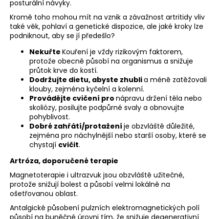
posturální návyky.
Kromě toho mohou mít na vznik a závažnost artritidy vliv
také věk, pohlaví a genetické dispozice, ale jaké kroky lze
podniknout, aby se jí předešlo?
Nekuřte
Kouření je vždy rizikovým faktorem,
protože obecně působí na organismus a snižuje
průtok krve do kostí.
Dodržujte dietu, abyste zhubli
a méně zatěžovali
klouby, zejména kyčelní a kolenní.
Provádějte cvičení pro
nápravu držení těla nebo
skoliózy, posilujte podpůrné svaly a obnovujte
pohyblivost.
Dobré zahřátí/protažení
je obzvláště důležité,
zejména pro náchylnější nebo starší osoby, které se
chystají
cvičit
.
Artróza, doporučené terapie
Magnetoterapie i ultrazvuk jsou obzvláště užitečné,
protože snižují bolest a působí velmi lokálně na
ošetřovanou oblast.
Antalgické působení pulzních elektromagnetických polí
působí na buněčné úrovni tím, že snižuje degenerativní