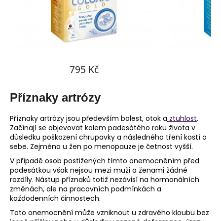
č
u
j
e
m
e
Příznaky artrózy
Příznaky artrózy jsou především bolest, otok a
ztuhlost
.
Začínají se objevovat kolem padesátého roku života v
důsledku poškození chrupavky a následného tření kostí o
sebe. Zejména u žen po menopauze je četnost vyšší.
V případě osob postižených tímto onemocněním před
padesátkou však nejsou mezi muži a ženami žádné
rozdíly. Nástup příznaků totiž nezávisí na hormonálních
změnách, ale na pracovních podmínkách a
každodenních činnostech.
Toto onemocnění může vzniknout u zdravého kloubu bez