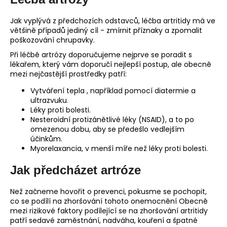
Jak vyplývá z předchozích odstavců, léčba artritidy má ve
většině případů jediný cíl - zmírnit příznaky a zpomalit
poškozování chrupavky.
Při léčbě artrózy doporučujeme nejprve se poradit s
lékařem, který vám doporučí nejlepší postup, ale obecně
mezi nejčastější prostředky patří:
Vytváření tepla , například pomocí diatermie a
ultrazvuku.
Léky proti bolesti.
Nesteroidní protizánětlivé léky (NSAID), a to po
omezenou dobu, aby se předešlo vedlejším
účinkům.
Myorelaxancia, v menší míře než léky proti bolesti.
Jak předcházet artróze
Než začneme hovořit o prevenci, pokusme se pochopit,
co se podílí na zhoršování tohoto onemocnění Obecně
mezi rizikové faktory podílející se na zhoršování artritidy
patří sedavé zaměstnání, nadváha, kouření a špatné