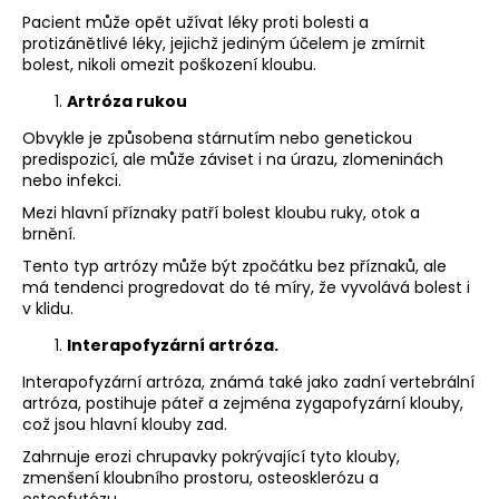
Pacient může opět užívat léky proti bolesti a
protizánětlivé léky, jejichž jediným účelem je zmírnit
bolest, nikoli omezit poškození kloubu.
Artróza rukou
Obvykle je způsobena stárnutím nebo genetickou
predispozicí, ale může záviset i na úrazu, zlomeninách
nebo infekci.
Mezi hlavní příznaky patří bolest kloubu ruky, otok a
brnění.
Tento typ artrózy může být zpočátku bez příznaků, ale
má tendenci progredovat do té míry, že vyvolává bolest i
v klidu.
Interapofyzární artróza.
Interapofyzární artróza, známá také jako zadní vertebrální
artróza, postihuje páteř a zejména zygapofyzární klouby,
což jsou hlavní klouby zad.
Zahrnuje erozi chrupavky pokrývající tyto klouby,
zmenšení kloubního prostoru, osteosklerózu a