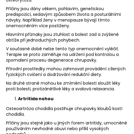
osteofytózu.
Příčiny jsou dány věkem, pohlavím, genetickou
predispozicí, sedavým způsobem života a posturálními
návyky. Například ženy v menopauze bývají tímto
onemocněním více postiženy.
Hlavními příznaky jsou ztuhlost a bolest zad a zvýšené
obtíže při jednoduchých pohybech.
V současné době nelze tento typ onemocnění vyléčit.
Terapie se proto zaměřuje na udržení pod kontrolou a
zpomalení procesu degenerace chrupavky.
Přírodní prostředky mohou zahrnovat provádění cílených
fyzických cvičení a dodržování redukční diety.
Na druhé straně mohou ke zmírnění bolesti sloužit léky
proti bolesti, protizánětlivé léky a svalová relaxancia.
Artritida nohou
Osteoartróza chodidla postihuje chrupavky kloubů kostí
chodidla.
Příčiny jsou stejné jako u jiných forem artritidy, umocněné
používáním nevhodné obuvi nebo příliš vysokých