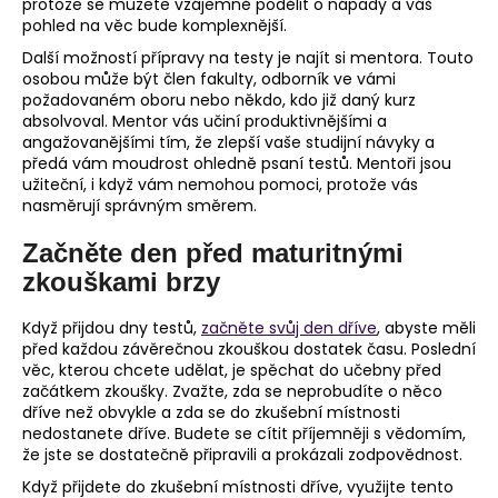
protože se můžete vzájemně podělit o nápady a váš
pohled na věc bude komplexnější.
Další možností přípravy na testy je najít si mentora. Touto
osobou může být člen fakulty, odborník ve vámi
požadovaném oboru nebo někdo, kdo již daný kurz
absolvoval. Mentor vás učiní produktivnějšími a
angažovanějšími tím, že zlepší vaše studijní návyky a
předá vám moudrost ohledně psaní testů. Mentoři jsou
užiteční, i když vám nemohou pomoci, protože vás
nasměrují správným směrem.
Začněte den před maturitnými
zkouškami brzy
Když přijdou dny testů,
začněte svůj den dříve
, abyste měli
před každou závěrečnou zkouškou dostatek času. Poslední
věc, kterou chcete udělat, je spěchat do učebny před
začátkem zkoušky. Zvažte, zda se neprobudíte o něco
dříve než obvykle a zda se do zkušební místnosti
nedostanete dříve. Budete se cítit příjemněji s vědomím,
že jste se dostatečně připravili a prokázali zodpovědnost.
Když přijdete do zkušební místnosti dříve, využijte tento