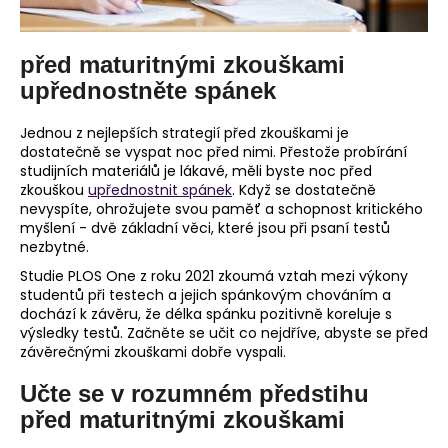
č
u
j
před maturitnými zkouškami
e
upřednostněte spánek
m
e
Jednou z nejlepších strategií před zkouškami je
dostatečně se vyspat noc před nimi. Přestože probírání
studijních materiálů je lákavé, měli byste noc před
zkouškou
upřednostnit spánek
. Když se dostatečně
nevyspíte, ohrožujete svou paměť a schopnost kritického
myšlení - dvě základní věci, které jsou při psaní testů
nezbytné.
Studie PLOS One z roku 2021 zkoumá vztah mezi výkony
studentů při testech a jejich spánkovým chováním a
dochází k závěru, že délka spánku pozitivně koreluje s
výsledky testů. Začněte se učit co nejdříve, abyste se před
závěrečnými zkouškami dobře vyspali.
Učte se v rozumném předstihu
před maturitnými zkouškami