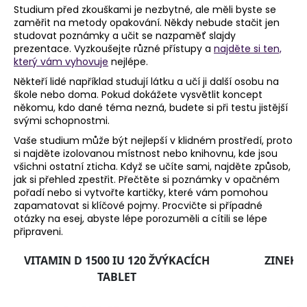
Studium před zkouškami je nezbytné, ale měli byste se
zaměřit na metody opakování. Někdy nebude stačit jen
studovat poznámky a učit se nazpaměť slajdy
prezentace. Vyzkoušejte různé přístupy a
najděte si ten,
který vám vyhovuje
nejlépe.
Někteří lidé například studují látku a učí ji další osobu na
škole nebo doma. Pokud dokážete vysvětlit koncept
někomu, kdo dané téma nezná, budete si při testu jistější
svými schopnostmi.
Vaše studium může být nejlepší v klidném prostředí, proto
si najděte izolovanou místnost nebo knihovnu, kde jsou
všichni ostatní zticha. Když se učíte sami, najděte způsob,
jak si přehled zpestřit. Přečtěte si poznámky v opačném
pořadí nebo si vytvořte kartičky, které vám pomohou
zapamatovat si klíčové pojmy. Procvičte si případné
otázky na esej, abyste lépe porozuměli a cítili se lépe
připraveni.