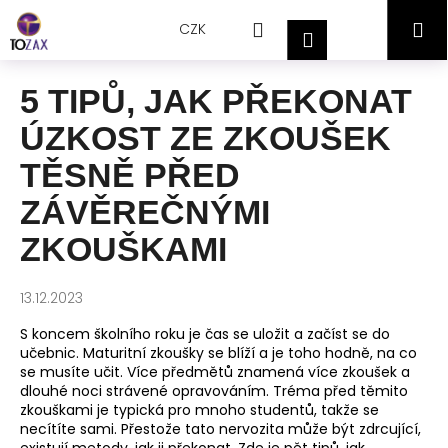
Přejít
K
Hledat
Nákupní
M
na
CZK
o
Přihlášení
obsah
Zpět
Zpět
š
košík
í
5 TIPŮ, JAK PŘEKONAT
C
k
ÚZKOST ZE ZKOUŠEK
o
p
TĚSNĚ PŘED
o
ZÁVĚREČNÝMI
t
ř
ZKOUŠKAMI
e
b
13.12.2023
u
S koncem školního roku je čas se uložit a začíst se do
j
učebnic. Maturitní zkoušky se blíží a je toho hodně, na co
e
se musíte učit. Více předmětů znamená více zkoušek a
dlouhé noci strávené opravováním. Tréma před těmito
t
zkouškami je typická pro mnoho studentů, takže se
e
necítíte sami. Přestože tato nervozita může být zdrcující,
n
existují metody, jak ji překonat. Zde je pět tipů, jak