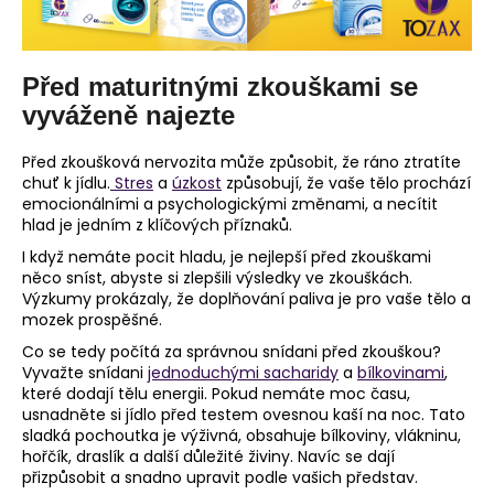
Před maturitnými zkouškami se
vyváženě najezte
Před zkoušková nervozita může způsobit, že ráno ztratíte
chuť k jídlu.
Stres
a
úzkost
způsobují, že vaše tělo prochází
emocionálními a psychologickými změnami, a necítit
hlad je jedním z klíčových příznaků.
I když nemáte pocit hladu, je nejlepší před zkouškami
něco sníst, abyste si zlepšili výsledky ve zkouškách.
Výzkumy prokázaly, že doplňování paliva je pro vaše tělo a
mozek prospěšné.
Co se tedy počítá za správnou snídani před zkouškou?
Vyvažte snídani
jednoduchými sacharidy
a
bílkovinami
,
které dodají tělu energii. Pokud nemáte moc času,
usnadněte si jídlo před testem ovesnou kaší na noc. Tato
sladká pochoutka je výživná, obsahuje bílkoviny, vlákninu,
hořčík, draslík a další důležité živiny. Navíc se dají
přizpůsobit a snadno upravit podle vašich představ.