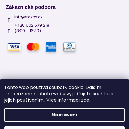
Zákaznická podpora
info
@
tozax.cz
+420 602 579 218
(8:00 - 16:30)
Tento web používá soubory cookie. Dalším
procházením tohoto webu vyjadřujete souhlas s
Facebook
jejich používáním.. Více informací
zde
.
Nastavení
Vytvořil Shoptet
Copyright 2026
TOZAX
. Všechna práva vyhrazena.
Upravit