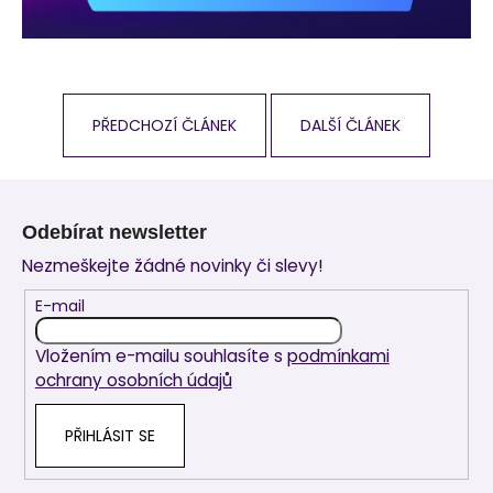
PŘEDCHOZÍ ČLÁNEK
DALŠÍ ČLÁNEK
Z
á
Odebírat newsletter
p
Nezmeškejte žádné novinky či slevy!
a
t
E-mail
í
Vložením e-mailu souhlasíte s
podmínkami
ochrany osobních údajů
PŘIHLÁSIT SE