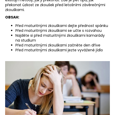
překonat úzkost ze zkoušek před letošními závěrečnými
a
zkouškami.
j
OBSAH:
í
Před maturitnými zkouškami dejte přednost spánku
t
Před maturitnými zkouškami se učte s rozvahou
?
Najděte si před maturitnými zkouškami kamarády
na studium
Před maturitnými zkouškami začněte den dříve
Před maturitnými zkouškami jezte vyvážené jídlo
HLEDAT
D
o
p
o
r
u