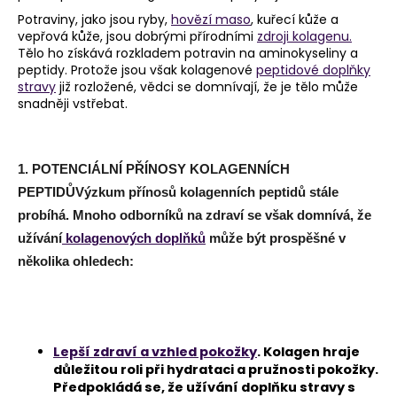
Potraviny, jako jsou ryby,
hovězí maso
, kuřecí kůže a
a
vepřová kůže, jsou dobrými přírodními
zdroji kolagenu.
j
Tělo ho získává rozkladem potravin na aminokyseliny a
í
peptidy. Protože jsou však kolagenové
peptidové doplňky
stravy
již rozložené, vědci se domnívají, že je tělo může
t
snadněji vstřebat.
?
1. POTENCIÁLNÍ PŘÍNOSY KOLAGENNÍCH
PEPTIDŮVýzkum přínosů kolagenních peptidů stále
HLEDAT
probíhá. Mnoho odborníků na zdraví se však domnívá, že
užívání
kolagenových doplňků
může být prospěšné v
několika ohledech:
D
o
p
o
Lepší zdraví a vzhled pokožky
. Kolagen hraje
r
důležitou roli při hydrataci a pružnosti pokožky.
u
Předpokládá se, že užívání doplňku stravy s