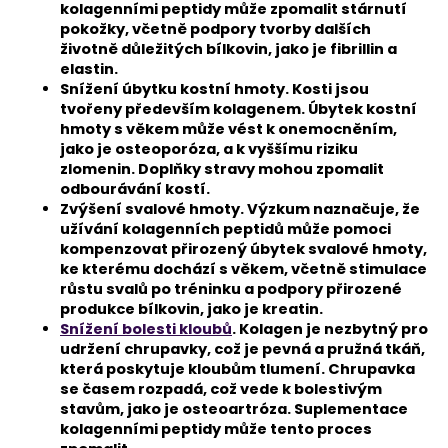
č
kolagenními peptidy může zpomalit stárnutí
u
pokožky, včetně podpory tvorby dalších
j
životně důležitých bílkovin, jako je fibrillin a
e
elastin.
m
Snížení úbytku kostní hmoty. Kosti jsou
tvořeny především kolagenem. Úbytek kostní
e
hmoty s věkem může vést k onemocněním,
jako je osteoporóza, a k vyššímu riziku
zlomenin. Doplňky stravy mohou zpomalit
odbourávání kostí.
Zvýšení svalové hmoty. Výzkum naznačuje, že
užívání kolagenních peptidů může pomoci
kompenzovat přirozený úbytek svalové hmoty,
ke kterému dochází s věkem, včetně stimulace
růstu svalů po tréninku a podpory přirozené
produkce bílkovin, jako je kreatin.
Snížení bolesti kloubů
. Kolagen je nezbytný pro
udržení chrupavky, což je pevná a pružná tkáň,
která poskytuje kloubům tlumení. Chrupavka
se časem rozpadá, což vede k bolestivým
stavům, jako je osteoartróza. Suplementace
kolagenními peptidy může tento proces