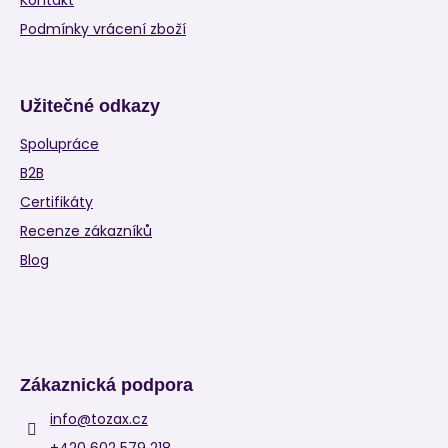
Podmínky vrácení zboží
Užitečné odkazy
Spolupráce
B2B
Certifikáty
Recenze zákazníků
Blog
Zákaznická podpora
info
@
tozax.cz
+420 602 579 218