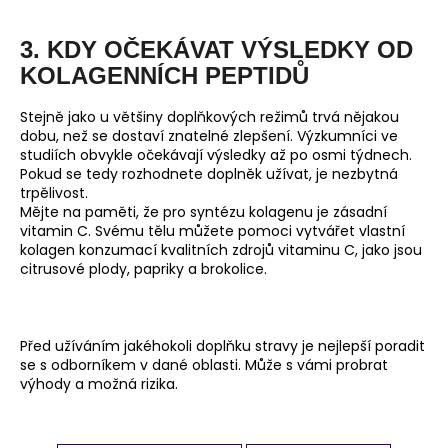
3. KDY OČEKÁVAT VÝSLEDKY OD
KOLAGENNÍCH PEPTIDŮ
Stejně jako u většiny doplňkových režimů trvá nějakou
dobu, než se dostaví znatelné zlepšení. Výzkumníci ve
studiích obvykle očekávají výsledky až po osmi týdnech.
Pokud se tedy rozhodnete doplněk užívat, je nezbytná
trpělivost.
Mějte na paměti, že pro syntézu kolagenu je zásadní
vitamin C. Svému tělu můžete pomoci vytvářet vlastní
kolagen konzumací kvalitních zdrojů vitaminu C, jako jsou
citrusové plody, papriky a brokolice.
Před užíváním jakéhokoli doplňku stravy je nejlepší poradit
se s odborníkem v dané oblasti. Může s vámi probrat
výhody a možná rizika.