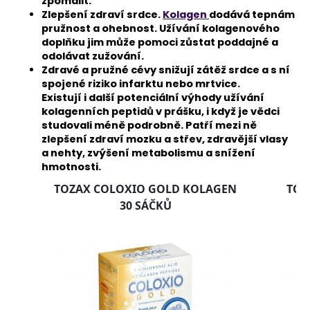
zpomalit.
Zlepšení zdraví srdce.
Kolagen
dodává tepnám
pružnost a ohebnost. Užívání kolagenového
doplňku jim může pomoci zůstat poddajné a
odolávat zužování.
Zdravé a pružné cévy snižují zátěž srdce a s ní
spojené riziko infarktu nebo mrtvice.
Existují i další potenciální výhody užívání
kolagenních peptidů v prášku, i když je vědci
studovali méně podrobně. Patří mezi ně
zlepšení zdraví mozku a střev, zdravější vlasy
a nehty, zvýšení metabolismu a snížení
hmotnosti.