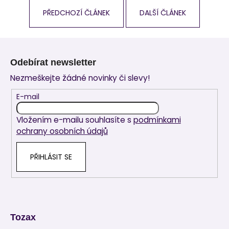
PŘEDCHOZÍ ČLÁNEK
DALŠÍ ČLÁNEK
Z
á
Odebírat newsletter
p
Nezmeškejte žádné novinky či slevy!
a
t
E-mail
í
Vložením e-mailu souhlasíte s
podmínkami
ochrany osobních údajů
PŘIHLÁSIT SE
Tozax