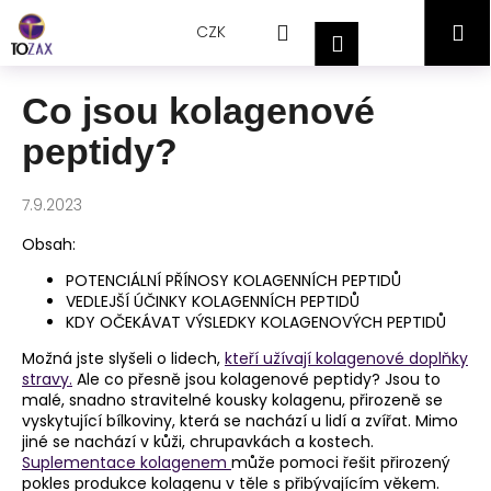
Přejít
K
Hledat
Nákupní
M
na
CZK
o
Přihlášení
obsah
Zpět
Zpět
š
košík
í
Co jsou kolagenové
C
k
peptidy?
o
p
o
7.9.2023
t
Obsah:
ř
POTENCIÁLNÍ PŘÍNOSY KOLAGENNÍCH PEPTIDŮ
e
VEDLEJŠÍ ÚČINKY KOLAGENNÍCH PEPTIDŮ
b
KDY OČEKÁVAT VÝSLEDKY KOLAGENOVÝCH PEPTIDŮ
u
Možná jste slyšeli o lidech,
kteří užívají kolagenové doplňky
j
stravy.
Ale co přesně jsou kolagenové peptidy? Jsou to
malé, snadno stravitelné kousky kolagenu, přirozeně se
e
vyskytující bílkoviny, která se nachází u lidí a zvířat. Mimo
t
jiné se nachází v kůži, chrupavkách a kostech.
e
Suplementace kolagenem
může pomoci řešit přirozený
pokles produkce kolagenu v těle s přibývajícím věkem.
n