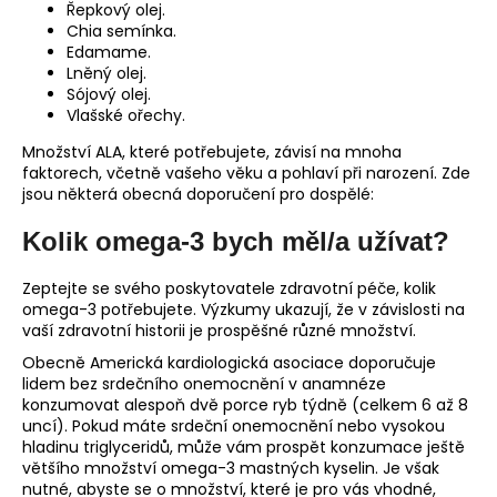
Řepkový olej.
Chia semínka.
Edamame.
Lněný olej.
Sójový olej.
Vlašské ořechy.
Množství ALA, které potřebujete, závisí na mnoha
faktorech, včetně vašeho věku a pohlaví při narození. Zde
jsou některá obecná doporučení pro dospělé:
Kolik omega-3 bych měl/a užívat?
Zeptejte se svého poskytovatele zdravotní péče, kolik
omega-3 potřebujete. Výzkumy ukazují, že v závislosti na
vaší zdravotní historii je prospěšné různé množství.
Obecně Americká kardiologická asociace doporučuje
lidem bez srdečního onemocnění v anamnéze
konzumovat alespoň dvě porce ryb týdně (celkem 6 až 8
uncí). Pokud máte srdeční onemocnění nebo vysokou
hladinu triglyceridů, může vám prospět konzumace ještě
většího množství omega-3 mastných kyselin. Je však
nutné, abyste se o množství, které je pro vás vhodné,