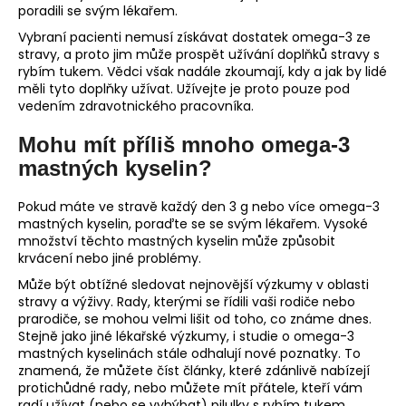
poradili se svým lékařem.
Vybraní pacienti nemusí získávat dostatek omega-3 ze
stravy, a proto jim může prospět užívání doplňků stravy s
rybím tukem. Vědci však nadále zkoumají, kdy a jak by lidé
měli tyto doplňky užívat. Užívejte je proto pouze pod
vedením zdravotnického pracovníka.
Mohu mít příliš mnoho omega-3
mastných kyselin?
Pokud máte ve stravě každý den 3 g nebo více omega-3
mastných kyselin, poraďte se se svým lékařem. Vysoké
množství těchto mastných kyselin může způsobit
krvácení nebo jiné problémy.
Může být obtížné sledovat nejnovější výzkumy v oblasti
stravy a výživy. Rady, kterými se řídili vaši rodiče nebo
prarodiče, se mohou velmi lišit od toho, co známe dnes.
Stejně jako jiné lékařské výzkumy, i studie o omega-3
mastných kyselinách stále odhalují nové poznatky. To
znamená, že můžete číst články, které zdánlivě nabízejí
protichůdné rady, nebo můžete mít přátele, kteří vám
radí užívat (nebo se vyhýbat) pilulky s rybím tukem.