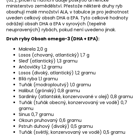
ministerstvo zemědělství. Přestože některé druhy ryb
obsahují malé množství ALA, v tabulce je pro jednotnost
uveden celkový obsah DHA a EPA. Tyto celkové hodnoty
odrážejí obsah DHA a EPA v syrových (tepelně
neupravených) rybách, pokud není uvedeno jinak.
Druh ryby Obsah omega-3 (DHA + EPA):
Makrela 2,0 g
Losos (chovaný, atlantický) 1,7 g
Sleď (atlantický) 1,3 gramu
Ančovičky 1,2 gramu
Losos (divoký, atlantický) 1,2 gramu
Bílá ryba 1,1 gramu
Tuňák (modroploutvý) 1,0 gramu
Halibut (grónský) 0,8 gramu
Sardinky (atlantské, konzervované v oleji) 0,8 gramu
Tuňák (tuňák obecný, konzervovaný ve vodě) 0,7
gramu
Sinus 0,7 gramu
Okoun pruhovaný 0,6 gramu
Pstruh duhový (divoký) 0,5 gramu
Tuňák (světlý, konzervovaný ve vodě) 0,5 gramu