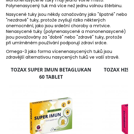
Mononenasycené tuky mají jedno volné místo.
Polynenasycený tuk má více než jednu volnou štěrbinu.
Nasycené tuky jsou někdy označovány jako "špatné" nebo
"nezdravé" tuky, protože zvyšují riziko některých
onemocnění, jako jsou srdeční choroby a mrtvice.
Nenasycené tuky (polynenasycené a mononenasycené)
jsou považovány za "dobré" nebo "zdravé" tuky, protože
při umírněném používání podporují zdraví srdce.
Omega-3 jako forma vícenenasycených tuků jsou
zdravější alternativou nasycených tuků ve vaší stravě.