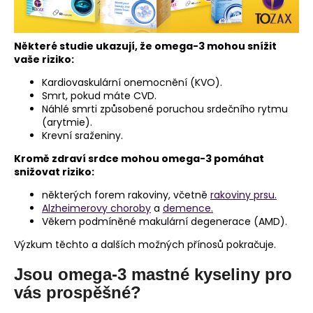
Některé studie ukazují, že omega-3 mohou snížit
vaše riziko:
Kardiovaskulární onemocnění (KVO).
Smrt, pokud máte CVD.
Náhlé smrti způsobené poruchou srdečního rytmu
(arytmie).
Krevní sraženiny.
Kromě zdraví srdce mohou omega-3 pomáhat
snižovat riziko:
některých forem rakoviny, včetně
rakoviny prsu.
Alzheimerovy choroby
a
demence.
Věkem podmíněné makulární degenerace (AMD).
Výzkum těchto a dalších možných přínosů pokračuje.
Jsou omega-3 mastné kyseliny pro
vás prospěšné?