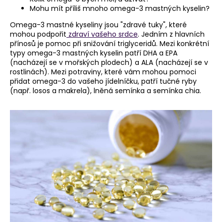
Mohu mít příliš mnoho omega-3 mastných kyselin?
a
j
Omega-3 mastné kyseliny jsou "zdravé tuky", které
mohou podpořit
zdraví vašeho srdce
. Jedním z hlavních
í
přínosů je pomoc při snižování triglyceridů. Mezi konkrétní
t
typy omega-3 mastných kyselin patří DHA a EPA
(nacházejí se v mořských plodech) a ALA (nacházejí se v
?
rostlinách). Mezi potraviny, které vám mohou pomoci
přidat omega-3 do vašeho jídelníčku, patří tučné ryby
(např. losos a makrela), lněná semínka a semínka chia.
HLEDAT
D
o
p
o
r
u