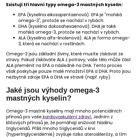
Existují tři hlavní typy omega-3 mastných kyselin:
EPA (kyselina eikosapentaenová). EPA je "mořská
omega-3", protože se nachází v rybách.
DHA (kyselina dokosahexaenová). DHA je také
mořská omega-3, protože se nachází v rybách.
ALA (kyselina alfa-linolenová). ALA je forma omega-
3, která se nachází v rostlinách.
Omega-3 jsou základní živiny, které musíte získávat ze
stravy. Pokud získáváte ALA z potravy, vaše tělo může část
ALA přeměnit na EPA a následně na DHA. Tento proces
však poskytuje pouze malé množství EPA a DHA. Proto jsou
nezbytné zdroje EPA a DHA ve stravě (např. ryby).
Jaké jsou výhody omega-3
mastných kyselin?
Omega-3 mastné kyseliny mají mnoho potenciálních
přínosů pro vaše
kardiovaskulární zdraví.
Jedním z
klíčových přínosů je, že pomáhají snižovat hladinu
triglyceridů. Příliš mnoho triglyceridů v krvi
(hypertriglyceridémie) zvyšuje riziko aterosklerózy, a tím