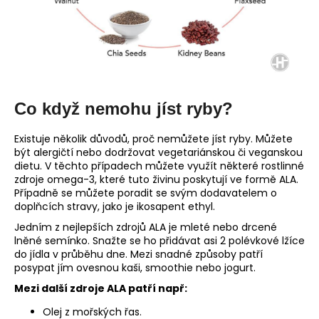
Co když nemohu jíst ryby?
Existuje několik důvodů, proč nemůžete jíst ryby. Můžete
být alergičtí nebo dodržovat vegetariánskou či veganskou
dietu. V těchto případech můžete využít některé rostlinné
zdroje omega-3, které tuto živinu poskytují ve formě ALA.
Případně se můžete poradit se svým dodavatelem o
doplňcích stravy, jako je ikosapent ethyl.
Jedním z nejlepších zdrojů ALA je mleté nebo drcené
lněné semínko. Snažte se ho přidávat asi 2 polévkové lžíce
do jídla v průběhu dne. Mezi snadné způsoby patří
posypat jím ovesnou kaši, smoothie nebo jogurt.
Mezi další zdroje ALA patří např:
Olej z mořských řas.