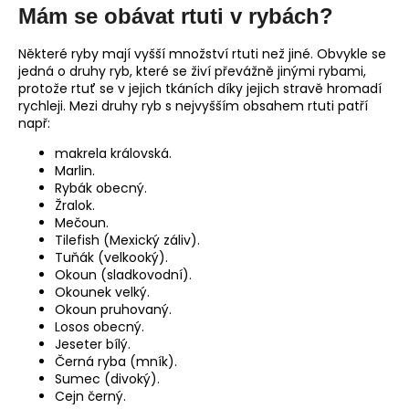
Mám se obávat rtuti v rybách?
Některé ryby mají vyšší množství rtuti než jiné. Obvykle se
jedná o druhy ryb, které se živí převážně jinými rybami,
protože rtuť se v jejich tkáních díky jejich stravě hromadí
rychleji. Mezi druhy ryb s nejvyšším obsahem rtuti patří
např:
makrela královská.
Marlin.
Rybák obecný.
Žralok.
Mečoun.
Tilefish (Mexický záliv).
Tuňák (velkooký).
Okoun (sladkovodní).
Okounek velký.
Okoun pruhovaný.
Losos obecný.
Jeseter bílý.
Černá ryba (mník).
Sumec (divoký).
Cejn černý.