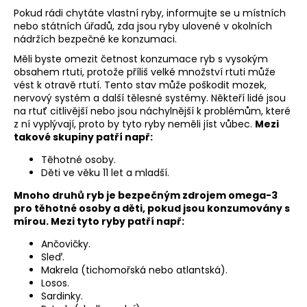
Pokud rádi chytáte vlastní ryby, informujte se u místních
nebo státních úřadů, zda jsou ryby ulovené v okolních
nádržích bezpečné ke konzumaci.
Měli byste omezit četnost konzumace ryb s vysokým
obsahem rtuti, protože příliš velké množství rtuti může
vést k otravě rtutí. Tento stav může poškodit mozek,
nervový systém a další tělesné systémy. Někteří lidé jsou
na rtuť citlivější nebo jsou náchylnější k problémům, které
z ní vyplývají, proto by tyto ryby neměli jíst vůbec.
Mezi
takové skupiny patří např:
Těhotné osoby.
Děti ve věku 11 let a mladší.
Mnoho druhů ryb je bezpečným zdrojem omega-3
pro těhotné osoby a děti, pokud jsou konzumovány s
mírou. Mezi tyto ryby patří např:
Ančovičky.
Sleď.
Makrela (tichomořská nebo atlantská).
Losos.
Sardinky.