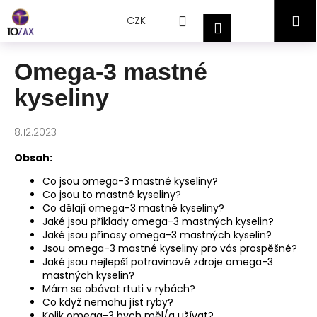
Přejít
K
Hledat
Nákupní
M
na
CZK
o
Přihlášení
obsah
Zpět
Zpět
š
košík
í
Omega-3 mastné
C
k
kyseliny
o
p
o
8.12.2023
t
Obsah:
ř
Co jsou omega-3 mastné kyseliny?
e
Co jsou to mastné kyseliny?
b
Co dělají omega-3 mastné kyseliny?
Jaké jsou příklady omega-3 mastných kyselin?
u
Jaké jsou přínosy omega-3 mastných kyselin?
j
Jsou omega-3 mastné kyseliny pro vás prospěšné?
e
Jaké jsou nejlepší potravinové zdroje omega-3
mastných kyselin?
t
Mám se obávat rtuti v rybách?
e
Co když nemohu jíst ryby?
n
Kolik omega-3 bych měl/a užívat?