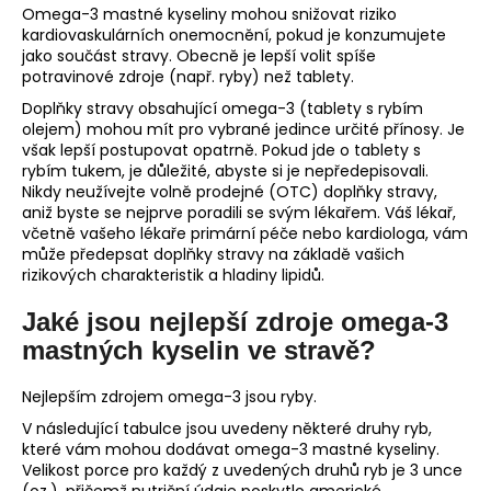
Omega-3 mastné kyseliny mohou snižovat riziko
kardiovaskulárních onemocnění, pokud je konzumujete
jako součást stravy. Obecně je lepší volit spíše
potravinové zdroje (např. ryby) než tablety.
Doplňky stravy obsahující omega-3 (tablety s rybím
olejem) mohou mít pro vybrané jedince určité přínosy. Je
však lepší postupovat opatrně. Pokud jde o tablety s
rybím tukem, je důležité, abyste si je nepředepisovali.
Nikdy neužívejte volně prodejné (OTC) doplňky stravy,
aniž byste se nejprve poradili se svým lékařem. Váš lékař,
včetně vašeho lékaře primární péče nebo kardiologa, vám
může předepsat doplňky stravy na základě vašich
rizikových charakteristik a hladiny lipidů.
Jaké jsou nejlepší zdroje omega-3
mastných kyselin ve stravě?
Nejlepším zdrojem omega-3 jsou ryby.
V následující tabulce jsou uvedeny některé druhy ryb,
které vám mohou dodávat omega-3 mastné kyseliny.
Velikost porce pro každý z uvedených druhů ryb je 3 unce
(oz.), přičemž nutriční údaje poskytlo americké