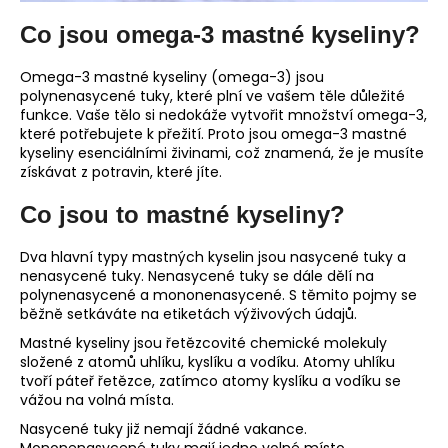
č
u
Co jsou omega-3 mastné kyseliny?
j
e
Omega-3 mastné kyseliny (omega-3) jsou
m
polynenasycené tuky, které plní ve vašem těle důležité
e
funkce. Vaše tělo si nedokáže vytvořit množství omega-3,
které potřebujete k přežití. Proto jsou omega-3 mastné
kyseliny esenciálními živinami, což znamená, že je musíte
získávat z potravin, které jíte.
Co jsou to mastné kyseliny?
Dva hlavní typy mastných kyselin jsou nasycené tuky a
nenasycené tuky. Nenasycené tuky se dále dělí na
polynenasycené a mononenasycené. S těmito pojmy se
běžně setkáváte na etiketách výživových údajů.
Mastné kyseliny jsou řetězcovité chemické molekuly
složené z atomů uhlíku, kyslíku a vodíku. Atomy uhlíku
tvoří páteř řetězce, zatímco atomy kyslíku a vodíku se
vážou na volná místa.
Nasycené tuky již nemají žádné vakance.