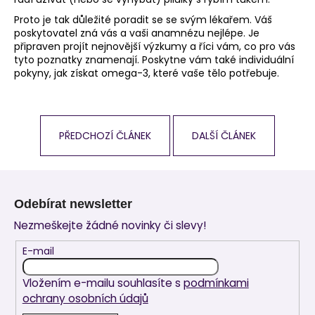
Proto je tak důležité poradit se se svým lékařem. Váš
poskytovatel zná vás a vaši anamnézu nejlépe. Je
připraven projít nejnovější výzkumy a říci vám, co pro vás
tyto poznatky znamenají. Poskytne vám také individuální
pokyny, jak získat omega-3, které vaše tělo potřebuje.
PŘEDCHOZÍ ČLÁNEK
DALŠÍ ČLÁNEK
Z
á
Odebírat newsletter
p
Nezmeškejte žádné novinky či slevy!
a
t
E-mail
í
Vložením e-mailu souhlasíte s
podmínkami
ochrany osobních údajů