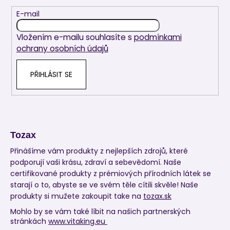
a
t
E-mail
í
Vložením e-mailu souhlasíte s
podmínkami
ochrany osobních údajů
PŘIHLÁSIT SE
Tozax
Přinášíme vám produkty z nejlepších zdrojů, které
podporují vaši krásu, zdraví a sebevědomí. Naše
certifikované produkty z prémiových přírodních látek se
starají o to, abyste se ve svém těle cítili skvěle! Naše
produkty si mužete zakoupit take na
tozax.sk
Mohlo by se vám také líbit na našich partnerských
stránkách
www.vitaking.eu