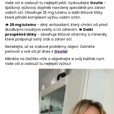
Vaše oči si zaslouží tu nejlepší péči. Vyzkoušejte
Ocutix
-
špičkový výživový doplněk navržený speciálně pro zdraví
vašich očí. Obsahuje 25 mg luteinu a další klíčové látky,
které přináší komplexní výživu vašim očím.
👁️
25 mg luteinu
- silný antioxidant, který chrání oči před
škodlivými modrými světly a UV zářením. 👁️
Další
prospěšné látky
- obsahuje klíčové vitamíny a minerály,
které podporují ostrý zrak a zdraví očí.
Nečekejte, až se zrakové problémy objeví. Začněte
pečovat o své oči již dnes s
Ocutix
!
Klikněte na tlačítko níže a objednejte si svůj balíček nyní.
Vaše oči si zaslouží tu nejlepší výživu!