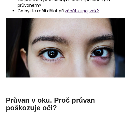
průvanem?
a
Co byste měli dělat při
zánětu spojivek?
j
í
t
?
HLEDAT
D
o
Průvan v oku. Proč průvan
p
poškozuje oči?
o
r
u