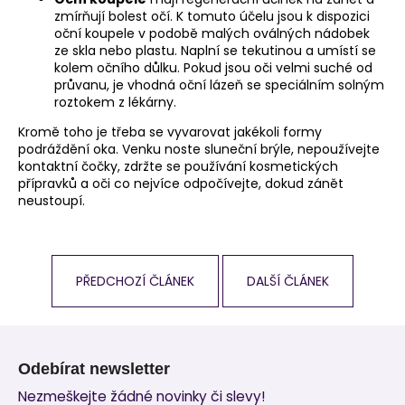
zmírňují bolest očí. K tomuto účelu jsou k dispozici
oční koupele v podobě malých oválných nádobek
ze skla nebo plastu. Naplní se tekutinou a umístí se
kolem očního důlku. Pokud jsou oči velmi suché od
průvanu, je vhodná oční lázeň se speciálním solným
roztokem z lékárny.
Kromě toho je třeba se vyvarovat jakékoli formy
podráždění oka. Venku noste sluneční brýle, nepoužívejte
kontaktní čočky, zdržte se používání kosmetických
přípravků a oči co nejvíce odpočívejte, dokud zánět
neustoupí.
PŘEDCHOZÍ ČLÁNEK
DALŠÍ ČLÁNEK
Z
á
Odebírat newsletter
p
Nezmeškejte žádné novinky či slevy!