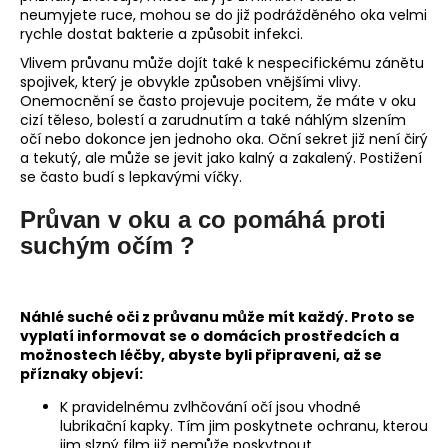
neumyjete ruce, mohou se do již podrážděného oka velmi
rychle dostat bakterie a způsobit infekci.
Vlivem průvanu může dojít také k nespecifickému zánětu
spojivek, který je obvykle způsoben vnějšími vlivy.
Onemocnění se často projevuje pocitem, že máte v oku
cizí těleso, bolestí a zarudnutím a také náhlým slzením
očí nebo dokonce jen jednoho oka. Oční sekret již není čirý
a tekutý, ale může se jevit jako kalný a zakalený. Postižení
se často budí s lepkavými víčky.
Průvan v oku a co pomáhá proti
suchým očím ?
Náhlé suché oči z průvanu může mít každý. Proto se
vyplatí informovat se o domácích prostředcích a
možnostech léčby, abyste byli připraveni, až se
příznaky objeví:
K pravidelnému zvlhčování očí jsou vhodné
lubrikační kapky. Tím jim poskytnete ochranu, kterou
jim slzný film již nemůže poskytnout.