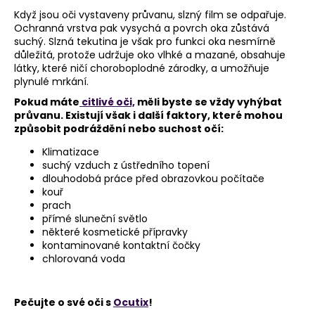
č
Když jsou oči vystaveny průvanu, slzný film se odpařuje.
u
Ochranná vrstva pak vysychá a povrch oka zůstává
j
suchý. Slzná tekutina je však pro funkci oka nesmírně
e
důležitá, protože udržuje oko vlhké a mazané, obsahuje
m
látky, které ničí choroboplodné zárodky, a umožňuje
e
plynulé mrkání.
Pokud máte
citlivé oči,
měli byste se vždy vyhýbat
průvanu. Existují však i další faktory, které mohou
způsobit podráždění nebo suchost očí:
Klimatizace
suchý vzduch z ústředního topení
dlouhodobá práce před obrazovkou počítače
kouř
prach
přímé sluneční světlo
některé kosmetické přípravky
kontaminované kontaktní čočky
chlorovaná voda
Pečujte o své oči s
Ocutix
!