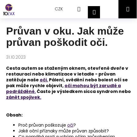
Přejít
K
Hledat
Nákupní
M
na
CZK
o
Přihlášení
obsah
Zpět
Zpět
š
košík
í
Průvan v oku. Jak může
C
k
průvan poškodit oči.
o
p
o
31.10.2023
t
Cesta autem se staženým oknem, otevřené dveře v
ř
restauraci nebo klimatizace v letadle - průvan
zatěžuje naše
oči.
Pálení, svědění nebo bolest očí se
e
pak může rychle objevit,
oči mohou být zarudlé a
b
podrážděné.
Často je výsledkem sicca syndrom nebo
u
zánět spojivek.
j
e
Obsah:
t
Proč průvan poškozuje
oči
?
e
Jaké oční příznaky může průvan způsobit?
n
Co pomáhá proti suchým očím způsobeným