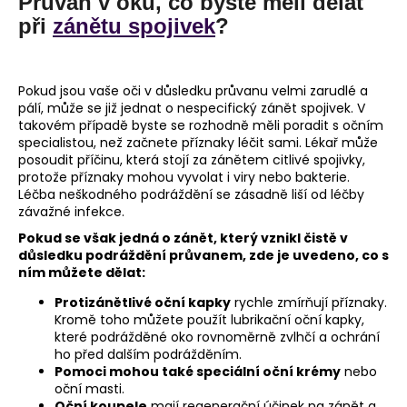
Průvan v oku, co byste měli dělat
při
zánětu spojivek
?
Pokud jsou vaše oči v důsledku průvanu velmi zarudlé a
pálí, může se již jednat o nespecifický zánět spojivek. V
takovém případě byste se rozhodně měli poradit s očním
specialistou, než začnete příznaky léčit sami. Lékař může
posoudit příčinu, která stojí za zánětem citlivé spojivky,
protože příznaky mohou vyvolat i viry nebo bakterie.
Léčba neškodného podráždění se zásadně liší od léčby
závažné infekce.
Pokud se však jedná o zánět, který vznikl čistě v
důsledku podráždění průvanem, zde je uvedeno, co s
ním můžete dělat:
Protizánětlivé oční kapky
rychle zmírňují příznaky.
Kromě toho můžete použít lubrikační oční kapky,
které podrážděné oko rovnoměrně zvlhčí a ochrání
ho před dalším podrážděním.
Pomoci mohou také speciální oční krémy
nebo
oční masti.
Oční koupele
mají regenerační účinek na zánět a