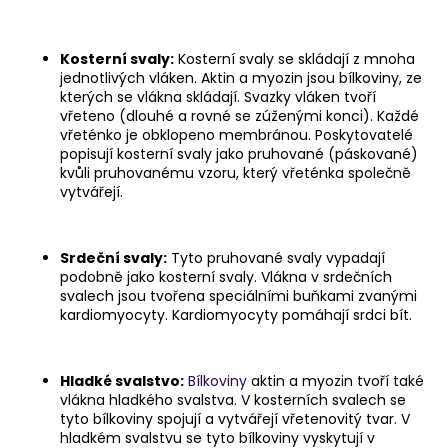
Kosterní svaly:
Kosterní svaly se skládají z mnoha
jednotlivých vláken. Aktin a myozin jsou bílkoviny, ze
kterých se vlákna skládají. Svazky vláken tvoří
vřeteno (dlouhé a rovné se zúženými konci). Každé
vřeténko je obklopeno membránou. Poskytovatelé
popisují kosterní svaly jako pruhované (páskované)
kvůli pruhovanému vzoru, který vřeténka společně
vytvářejí.
Srdeční svaly:
Tyto pruhované svaly vypadají
podobně jako kosterní svaly. Vlákna v srdečních
svalech jsou tvořena speciálními buňkami zvanými
kardiomyocyty. Kardiomyocyty pomáhají srdci bít.
Hladké svalstvo:
Bílkoviny
aktin a myozin tvoří také
vlákna hladkého svalstva. V kosterních svalech se
tyto bílkoviny spojují a vytvářejí vřetenovitý tvar. V
hladkém svalstvu se tyto bílkoviny vyskytují v