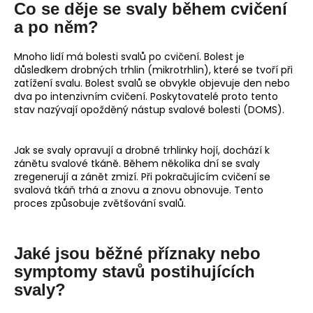
Co se děje se svaly během cvičení
a po něm?
Mnoho lidí má bolesti svalů po cvičení. Bolest je
důsledkem drobných trhlin (mikrotrhlin), které se tvoří při
zatížení svalu. Bolest svalů se obvykle objevuje den nebo
dva po intenzivním cvičení. Poskytovatelé proto tento
stav nazývají opožděný nástup svalové bolesti (DOMS).
Jak se svaly opravují a drobné trhlinky hojí, dochází k
zánětu svalové tkáně. Během několika dní se svaly
zregenerují a zánět zmizí. Při pokračujícím cvičení se
svalová tkáň trhá a znovu a znovu obnovuje. Tento
proces způsobuje zvětšování svalů.
Jaké jsou běžné příznaky nebo
symptomy stavů postihujících
svaly?