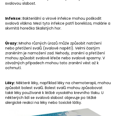
svalovou slabost.
Infekce:
Bakteriální a virové infekce mohou poškodit
svalová vlákna. Mezi tyto infekce patří borelióza, malárie a
skvrnitá horečka Skalistých hor.
Úrazy:
Mnoho různých úrazů může způsobit natržení
nebo přetížení svalů (svalové napětí). Velmi častým
zraněním je namožení zad. Nehody, zranění a přetížení
mohou způsobit svalové křeče nebo svalové spasmy. V
závažných případech mohou tato zranění vést až k
ochrnutí.
Léky:
Některé léky, například léky na chemoterapii, mohou
způsobit bolest svalů. Bolest svalů mohou způsobovat
také léky používané k léčbě vysokého krevního tlaku. U
některých lidí se svalová slabost objevuje po těžké
alergické reakci na léky nebo toxické látky.