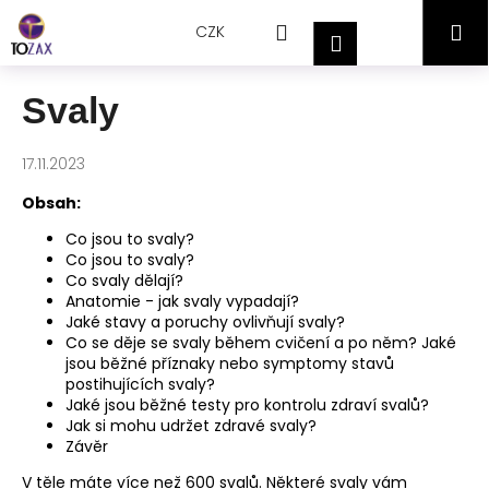
Přejít
K
Hledat
Nákupní
M
na
CZK
o
Přihlášení
obsah
Zpět
Zpět
š
košík
í
Svaly
C
k
o
17.11.2023
p
o
Obsah:
t
Co jsou to svaly?
ř
Co jsou to svaly?
Co svaly dělají?
e
Anatomie - jak svaly vypadají?
b
Jaké stavy a poruchy ovlivňují svaly?
Co se děje se svaly během cvičení a po něm? Jaké
u
jsou běžné příznaky nebo symptomy stavů
j
postihujících svaly?
e
Jaké jsou běžné testy pro kontrolu zdraví svalů?
Jak si mohu udržet zdravé svaly?
t
Závěr
e
V těle máte více než 600 svalů. Některé svaly vám
n