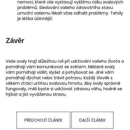
nemoci, které vás vystavují vyššímu riziku svalových
problémů. Sledování vašeho zdravotního stavu
umožní vašemu lékaři včas odhalit problémy. Tehdy
je léčba účinnější.
Závěr
Vaše svaly hrají důležitou roli při udržování vašeho života a
pomáhají vám komunikovat se světem. Některé svaly
vám pomáhají vidět, slyšet a pohybovat se. Jiné vám
pomáhají dýchat nebo trávit potravu. Každý člověk s
věkem ztrácí určitou svalovou hmotu. Aby svaly správně
fungovaly, měli byste si udržovat zdravou váhu, hodně se
hýbat a jíst vyváženou stravu.
PŘEDCHOZÍ ČLÁNEK
DALŠÍ ČLÁNEK