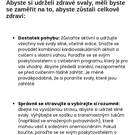
Abyste si udrželi zdravé svaly, měli byste
se zaměřit na to, abyste zůstali celkově
zdraví:
Dostatek pohybu:
Zůstaňte aktivní a udržujte
všechny své svaly silné, včetně srdce. Snažte se
provádět kombinaci kardiovaskulárních aktivit a
cvičení s vlastní vahou. Poraďte se se svým
poskytovatelem o cvičebním programu, který je pro
vás vhodný. Abyste předešli zranění, nezapomeňte
se před cvičením řádně zahřát. Je méně
pravděpodobné, že si poraníte svaly, které jsou
zahřáté.
Správně se stravujte a vybírejte si rozumně:
dbejte na vyváženou stravu, abyste si udrželi silné
svaly. Vyhýbejte se sodíku a transmastným tukům
(například ve smažených potravinách), které
mohou vést k srdečním onemocněním. Pokud
kouříte, poraďte se se svým poskytovatelem o