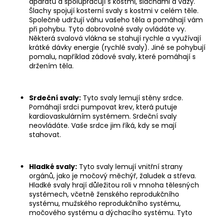
aparátu a spolupracují s kostmi, šlachami a vazy.
Šlachy spojují kosterní svaly s kostmi v celém těle.
Společně udržují váhu vašeho těla a pomáhají vám
při pohybu. Tyto dobrovolné svaly ovládáte vy.
Některá svalová vlákna se stahují rychle a využívají
krátké dávky energie (rychlé svaly). Jiné se pohybují
pomalu, například zádové svaly, které pomáhají s
držením těla.
Srdeční svaly:
Tyto svaly lemují stěny srdce.
Pomáhají srdci pumpovat krev, která putuje
kardiovaskulárním systémem. Srdeční svaly
neovládáte. Vaše srdce jim říká, kdy se mají
stahovat.
Hladké svaly:
Tyto svaly lemují vnitřní strany
orgánů, jako je močový měchýř, žaludek a střeva.
Hladké svaly hrají důležitou roli v mnoha tělesných
systémech, včetně ženského reprodukčního
systému, mužského reprodukčního systému,
močového systému a dýchacího systému. Tyto