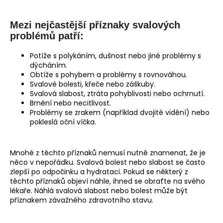
Mezi nejčastější příznaky svalových
problémů patří:
Potíže s polykáním, dušnost nebo jiné problémy s
dýcháním.
Obtíže s pohybem a problémy s rovnováhou.
Svalové bolesti, křeče nebo záškuby.
Svalová slabost, ztráta pohyblivosti nebo ochrnutí.
Brnění nebo necitlivost.
Problémy se zrakem (například dvojité vidění) nebo
pokleslá oční víčka.
Mnohé z těchto příznaků nemusí nutně znamenat, že je
něco v nepořádku. Svalová bolest nebo slabost se často
zlepší po odpočinku a hydrataci. Pokud se některý z
těchto příznaků objeví náhle, ihned se obraťte na svého
lékaře. Náhlá svalová slabost nebo bolest může být
příznakem závažného zdravotního stavu.