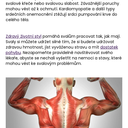
č
svalové křeče nebo svalovou slabost. Závažnější poruchy
u
mohou vést až k ochrnutí. Kardiomyopatie a další typy
j
srdečních onemocnění ztěžují srdci pumpování krve do
e
celého těla.
m
e
Zdravý životní styl
pomáhá svalům pracovat tak, jak mají.
Svaly si můžete udržet silné tím, že si budete udržovat
zdravou hmotnost, jíst vyváženou stravu a mít
dostatek
pohybu
. Nezapomeňte pravidelně navštěvovat svého
lékaře, abyste se nechali vyšetřit na nemoci a stavy, které
mohou vést ke svalovým problémům.