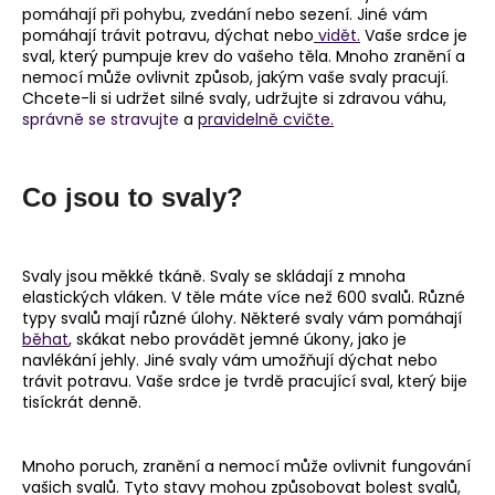
pomáhají při pohybu, zvedání nebo sezení. Jiné vám
a
pomáhají trávit potravu, dýchat nebo
vidět.
Vaše srdce je
j
sval, který pumpuje krev do vašeho těla. Mnoho zranění a
nemocí může ovlivnit způsob, jakým vaše svaly pracují.
í
Chcete-li si udržet silné svaly, udržujte si zdravou váhu,
t
správně se stravujte
a
pravidelně cvičte.
?
Co jsou to svaly?
HLEDAT
Svaly jsou měkké tkáně. Svaly se skládají z mnoha
elastických vláken. V těle máte více než 600 svalů. Různé
typy svalů mají různé úlohy. Některé svaly vám pomáhají
běhat
, skákat nebo provádět jemné úkony, jako je
D
navlékání jehly. Jiné svaly vám umožňují dýchat nebo
o
trávit potravu. Vaše srdce je tvrdě pracující sval, který bije
p
tisíckrát denně.
o
r
Mnoho poruch, zranění a nemocí může ovlivnit fungování
u
vašich svalů. Tyto stavy mohou způsobovat bolest svalů,