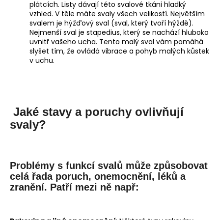
plátcích. Listy dávají této svalové tkáni hladký
vzhled. V těle máte svaly všech velikostí. Největším
svalem je hýžďový sval (sval, který tvoří hýždě).
Nejmenší sval je stapedius, který se nachází hluboko
uvnitř vašeho ucha. Tento malý sval vám pomáhá
slyšet tím, že ovládá vibrace a pohyb malých kůstek
v uchu.
Jaké stavy a poruchy ovlivňují
svaly?
Problémy s funkcí svalů může způsobovat
celá řada poruch, onemocnění, léků a
zranění. Patří mezi ně např: