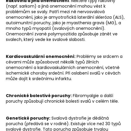
Rakovina a jiná onemocnění
: Některé typy rakoviny
(např. sarkom) a jiná onemocnění mohou vést k
problémům se svaly. Patří mezi ně nervosvalová
onemocnění, jako je amyotrofická laterální skleróza (ALS),
autoimunitní poruchy, jako je myasthenia gravis (MG), a
mnoho typů myopatií (svalových onemocnění).
Onemocnění zvané polymyozitida způsobuje zánět ve
svalech, který vede ke svalové slabosti.
Kardiovaskulární onemocnění:
Problémy se srdcem a
cévami může způsobovat několik typů žilních
onemocnění a kardiovaskulárních onemocnění, včetně
ischemické choroby srdeční. Při oslabení svalů v cévách
může dojít k srdečnímu infarktu.
Chronické bolestivé poruchy:
Fibromyalgie a další
poruchy způsobují chronické bolesti svalů v celém těle.
Genetické poruchy:
Svalová dystrofie je dědičná
porucha (předává se v rodině). Existuje více než 30 typů
svalové dystrofie. Tato porucha způsobuje trvalou