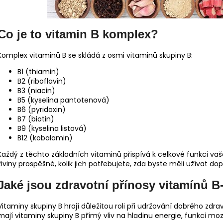
Co je to vitamin B komplex?
Komplex vitaminů B se skládá z osmi vitaminů skupiny B:
B1 (thiamin)
B2 (riboflavin)
B3 (niacin)
B5 (kyselina pantotenová)
B6 (pyridoxin)
B7 (biotin)
B9 (kyselina listová)
B12 (kobalamin)
Každý
z těchto základních vitaminů přispívá k celkové funkci vaše
živiny prospěšné, kolik jich potřebujete, zda byste měli užívat do
Jaké jsou zdravotní přínosy vitamínů 
Vitaminy skupiny B hrají důležitou roli při udržování dobrého zd
mají vitaminy skupiny B přímý vliv na hladinu energie, funkci 