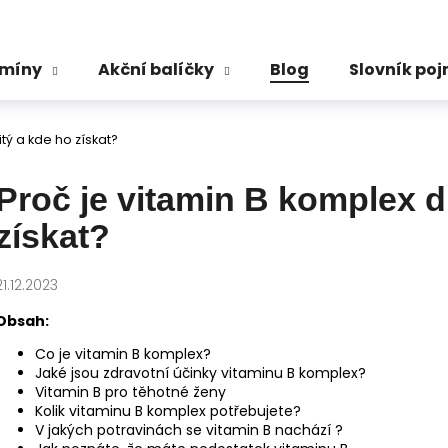
amíny
Akční balíčky
Blog
Slovník po
Co potřebujete najít?
tý a kde ho získat?
HLEDAT
Proč je vitamin B komplex d
získat?
Doporučujeme
21.12.2023
Obsah:
Co je vitamin B komplex?
Jaké jsou zdravotní účinky vitaminu B komplex?
Vitamin B pro těhotné ženy
Kolik vitaminu B komplex potřebujete?
V jakých potravinách se vitamin B nachází ?