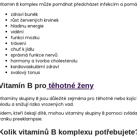
Vitamin B komplex může pomáhat předcházet infekcím a pomá
zdraví buněk
růst červených krvinek
hladinu energie
vidění
funkci mozku
trávení
chuť k jídlu
správná funkce nervů
hormony a tvorba cholesterolu
kardiovaskulární zdraví
svalový tonus
Vitamín B pro
těhotné ženy
Vitamíny skupiny B jsou důležité zejména pro těhotné nebo kojíc
plodu a snižují riziko vrozených vad.
Lidem, kteří čekají dítě, mohou vitaminy skupiny B pomoci zvládat 
vzniku preeklampsie.
Kolik vitaminů B komplexu potřebujete