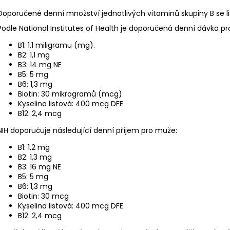
Doporučené denní množství jednotlivých vitaminů skupiny B se liš
Podle National Institutes of Health je doporučená denní dávka pro
B1: 1,1 miligramu (mg).
B2: 1,1 mg
B3: 14 mg NE
B5: 5 mg
B6: 1,3 mg
Biotin: 30 mikrogramů (mcg)
Kyselina listová: 400 mcg DFE
B12: 2,4 mcg
NIH doporučuje následující denní příjem pro muže:
B1: 1,2 mg
B2: 1,3 mg
B3: 16 mg NE
B5: 5 mg
B6: 1,3 mg
Biotin: 30 mcg
Kyselina listová: 400 mcg DFE
B12: 2,4 mcg