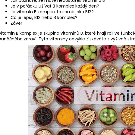
Jak poznáte, že máte nedostatek vitaminu B
Je v pořádku užívat B komplex každý den?
Je vitamín B komplex to samé jako B12?
Co je lepší, B12 nebo B komplex?
Závěr
Vitamin B komplex je skupina vitaminů B, které hrají roli ve funk
buněčného zdraví. Tyto vitaminy obvykle získáváte z výživné stra