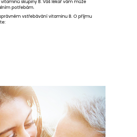
 vitaminů skupiny B. Váš lékař vám může
álním potřebám.
 správném vstřebávání vitaminu B. O příjmu
te: