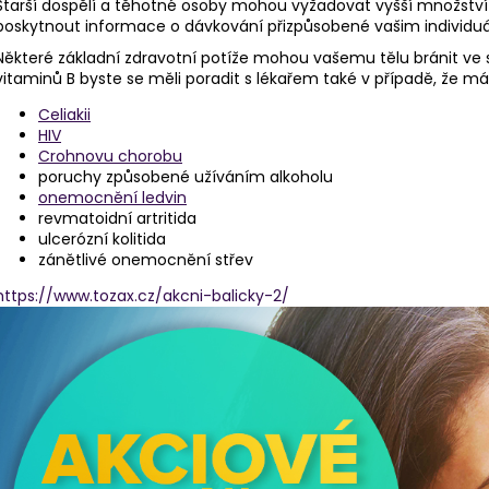
Starší dospělí a těhotné osoby mohou vyžadovat vyšší množství
poskytnout informace o dávkování přizpůsobené vašim individu
Některé základní zdravotní potíže mohou vašemu tělu bránit ve
vitaminů B byste se měli poradit s lékařem také v případě, že má
Celiakii
HIV
Crohnovu chorobu
poruchy způsobené užíváním alkoholu
onemocnění ledvin
revmatoidní artritida
ulcerózní kolitida
zánětlivé onemocnění střev
https://www.tozax.cz/akcni-balicky-2/