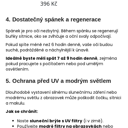
4.
Dostatečný spánek a regenerace
Spánek je pro oči nezbytný. Během spánku se regenerují
buňky sítnice, oko se zvlhčuje a oční svaly odpočívají.
Pokud spíte méně než 6 hodin denně, vaše oči budou
suché, podrážděné a náchylnější k únavě.
Ideálně byste měli spát 7 až 9 hodin denně
, zejména
pokud pracujete s počítačem nebo pod umělým
osvětlením.
5.
Ochrana před UV a modrým světlem
Dlouhodobé vystavení silnému slunečnímu záření nebo
modrému světlu z obrazovek může poškodit čočku, sítnici
a makulu.
Jak se chránit:
Noste
sluneční brýle s UV filtry
(i v zimě).
Používejte
modré filtry na obrazovkách
nebo