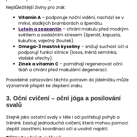
Nejdůležitější živiny pro zrak:
Vitamin A
– podporuje noční vidění, nachází se v
mrkvi, sladkých bramborách a špenátu.
Lutein a zeaxantin
– chrání makulu před modrým
světlem a oxidačním stresem (špenát, kapusta,
kukuřice, vaječný žloutek).
Omega-3 mastné kyseliny
– snižují suchost očí a
podporují funkci sítnice (losos, lněná semínka,
vlašské ořechy).
Zinek a vitamin C
– pomáhají regenerovat oční
tkáň a chrání před makulární degenerací.
Pravidelné zařazování těchto potravin do jídelníčku může
významně přispět ke zlepšení zraku.
3.
Oční cvičení – oční jóga a posilování
svalů
Stejně jako ostatní svaly v těle i oči potřebují pohyb a
trénink. Existují jednoduchá cvičení, která mohou pomoci
zlepšit zaostření, koordinaci očí a uvolnit napětí.