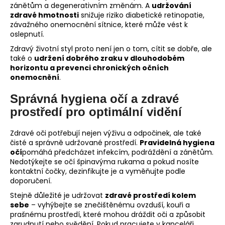
zánětům a degenerativním změnám. A
udržování
zdravé hmotnosti
snižuje riziko diabetické retinopatie,
závažného onemocnění sítnice, které může vést k
oslepnutí.
Zdravý životní styl proto není jen o tom, cítit se dobře, ale
také o
udržení dobrého zraku v dlouhodobém
horizontu a prevenci chronických očních
onemocnění
.
Správná hygiena očí a zdravé
prostředí pro optimální vidění
Zdravé oči potřebují nejen výživu a odpočinek, ale také
čisté a správně udržované prostředí.
Pravidelná hygiena
očí
pomáhá předcházet infekcím, podráždění a zánětům.
Nedotýkejte se očí špinavýma rukama a pokud nosíte
kontaktní čočky, dezinfikujte je a vyměňujte podle
doporučení.
Stejně důležité je udržovat
zdravé prostředí kolem
sebe
– vyhýbejte se znečištěnému ovzduší, kouři a
prašnému prostředí, které mohou dráždit oči a způsobit
zarudnutí nebo svědění. Pokud pracujete v kanceláři,