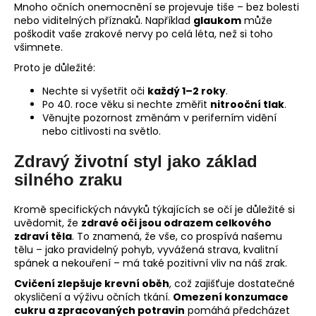
Mnoho očních onemocnění se projevuje tiše – bez bolesti
nebo viditelných příznaků. Například
glaukom
může
poškodit vaše zrakové nervy po celá léta, než si toho
všimnete.
Proto je důležité:
Nechte si vyšetřit oči
každý 1–2 roky
.
Po 40. roce věku si nechte změřit
nitrooční tlak
.
Věnujte pozornost změnám v periferním vidění
nebo citlivosti na světlo.
Zdravý životní styl jako základ
silného zraku
Kromě specifických návyků týkajících se očí je důležité si
uvědomit, že
zdravé oči jsou odrazem celkového
zdraví těla
. To znamená, že vše, co prospívá našemu
tělu – jako pravidelný pohyb, vyvážená strava, kvalitní
spánek a nekouření – má také pozitivní vliv na náš zrak.
Cvičení zlepšuje krevní oběh
, což zajišťuje dostatečné
okysličení a výživu očních tkání.
Omezení konzumace
cukru a zpracovaných potravin
pomáhá předcházet