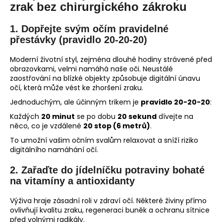
č
zrak bez chirurgického zákroku
u
j
1.
Dopřejte svým očím pravidelné
e
přestávky (pravidlo 20-20-20)
m
e
Moderní životní styl, zejména dlouhé hodiny strávené před
obrazovkami, velmi namáhá naše oči. Neustálé
zaostřování na blízké objekty způsobuje digitální únavu
očí, která může vést ke zhoršení zraku.
Jednoduchým, ale účinným trikem je
pravidlo 20-20-20
:
Každých
20 minut
se po dobu
20 sekund
dívejte na
něco, co je vzdálené
20 stop (6 metrů)
.
To umožní vašim očním svalům relaxovat a sníží riziko
digitálního namáhání očí.
2.
Zařaďte do jídelníčku potraviny bohaté
na vitamíny a antioxidanty
Výživa hraje zásadní roli v zdraví očí. Některé živiny přímo
ovlivňují kvalitu zraku, regeneraci buněk a ochranu sítnice
před volnými radikály.