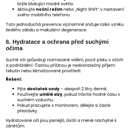
brýle blokující modré světlo.
Aktivujte
noční režim
nebo „Night Shift“ v nastavení
svého mobilního telefonu.
Tato jednoduchá prevence významně snižuje riziko vzniku
šedého zákalu a makulární degenerace.
6.
Hydratace a ochrana před suchými
očima
Suché oči způsobují rozmazané vidění, pocit písku v očích
a podráždění. Častou příčinou je nedostatečný příjem
tekutin nebo klimatizované prostředí.
Řešení:
Pijte
dostatek vody
– alespoň 2 litry denně.
Používejte
umělé slzy
, pokud trávíte hodně času v
suchém vzduchu.
Pokud pracujete s monitorem, dělejte si časté
přestávky.
Hydratované oči jsou jasnější, čistší a méně náchylné k
zánětům.