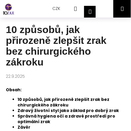
Přejít
K
Hledat
Nákupní
M
na
CZK
o
Přihlášení
obsah
Zpět
Zpět
š
košík
í
10 způsobů, jak
C
k
přirozeně zlepšit zrak
o
p
bez chirurgického
o
zákroku
t
ř
22.9.2025
e
b
Obsah:
u
10 způsobů, jak přirozeně zlepšit zrak bez
j
chirurgického zákroku
e
Zdravý životní styl jako základ pro dobrý zrak
t
Správná hygiena očí a zdravé prostředí pro
optimální zrak
e
Závěr
n