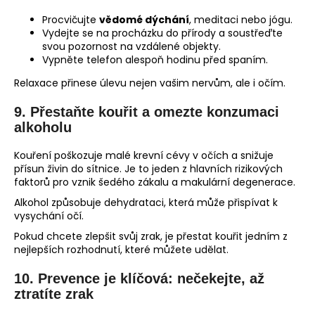
Procvičujte
vědomé dýchání
, meditaci nebo jógu.
Vydejte se na procházku do přírody a soustřeďte
svou pozornost na vzdálené objekty.
Vypněte telefon alespoň hodinu před spaním.
Relaxace přinese úlevu nejen vašim nervům, ale i očím.
9.
Přestaňte kouřit a omezte konzumaci
alkoholu
Kouření poškozuje malé krevní cévy v očích a snižuje
přísun živin do sítnice. Je to jeden z hlavních rizikových
faktorů pro vznik šedého zákalu a makulární degenerace.
Alkohol způsobuje dehydrataci, která může přispívat k
vysychání očí.
Pokud chcete zlepšit svůj zrak, je přestat kouřit jedním z
nejlepších rozhodnutí, které můžete udělat.
10. Prevence je klíčová: nečekejte, až
ztratíte zrak