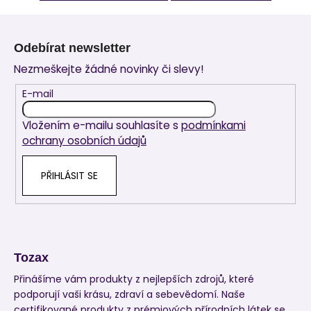
Z
á
Odebírat newsletter
p
Nezmeškejte žádné novinky či slevy!
a
t
E-mail
í
Vložením e-mailu souhlasíte s
podmínkami
ochrany osobních údajů
PŘIHLÁSIT SE
Tozax
Přinášíme vám produkty z nejlepších zdrojů, které
podporují vaši krásu, zdraví a sebevědomí. Naše
certifikované produkty z prémiových přírodních látek se