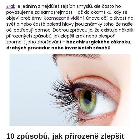
Zrak
je jedním z nejdůležitějších smyslů, ale často ho
a
považujeme za samozřejmost – až do okamžiku, kdy se
j
objeví problémy.
Rozmazané vidění
, únava očí, citlivost na
í
světlo nebo časté bolesti hlavy jsou známky toho, že naše
oči potřebují pomoc. Dobrou zprávou je, že existuje několik
t
přirozených způsobů, jak zlepšit zrak nebo alespoň
?
zpomalit jeho zhoršování –
bez chirurgického zákroku,
drahých procedur nebo invazivních zásahů
.
HLEDAT
D
o
p
o
r
u
10 způsobů, jak přirozeně zlepšit