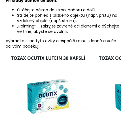
Příklady očních cvičení:
Otáčejte očima do stran, nahoru a dolů.
Střídejte pohled z blízkého objektu (např. prstu) na
vzdálený objekt (např. strom).
„Palming“ – zakryjte zavřené oči dlaněmi a dýchejte
ve tmě, abyste se uvolnili.
Vyhraďte si na tyto cviky alespoň 5 minut denně a vaše
oči vám poděkují.