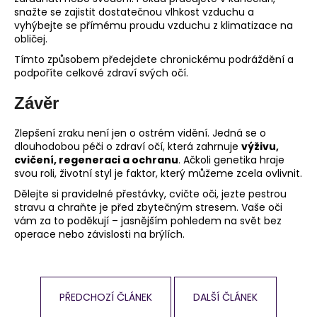
snažte se zajistit dostatečnou vlhkost vzduchu a
vyhýbejte se přímému proudu vzduchu z klimatizace na
obličej.
Tímto způsobem předejdete chronickému podráždění a
podpoříte celkové zdraví svých očí.
Závěr
Zlepšení zraku není jen o ostrém vidění. Jedná se o
dlouhodobou péči o zdraví očí, která zahrnuje
výživu,
cvičení, regeneraci a ochranu
. Ačkoli genetika hraje
svou roli, životní styl je faktor, který můžeme zcela ovlivnit.
Dělejte si pravidelné přestávky, cvičte oči, jezte pestrou
stravu a chraňte je před zbytečným stresem. Vaše oči
vám za to poděkují – jasnějším pohledem na svět bez
operace nebo závislosti na brýlích.
PŘEDCHOZÍ ČLÁNEK
DALŠÍ ČLÁNEK