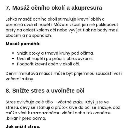
7.
Masáž očního okolí a akupresura
Lehká masáž očního okolí stimuluje krevní oběh a
pomáhá uvolnit napětí. Můžete zkusit jemně poklepávat
prsty na oblast kolem očí nebo vyvíjet tlak na body mezi
obočím a na spáncích.
Masáž pomáhá:
Snížit otoky a tmavé kruhy pod očima.
Uvolnit napětí po práci s obrazovkami.
Podpořit krevní oběh v okolí očí.
Denní minutová masáž může být příjemnou součástí vaší
večerní rutiny.
8.
Snižte stres a uvolněte oči
Stres ovlivňuje celé tělo – včetně zraku. Když jste ve
stresu, cévy se stahují a průtok krve do očí se snižuje, což
může vést k rozmazanému vidění nebo takzvanému
„blikání“ před očima.
Jak snížit stres: