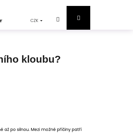
Přihlášení
Hledat
Nákupní
jmů
CZK
ního kloubu?
košík
é až po silnou. Mezi možné příčiny patří