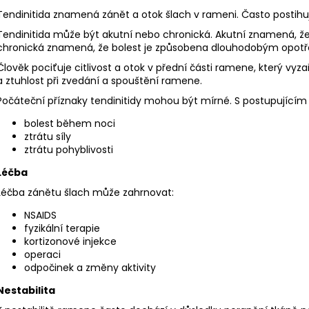
Tendinitida znamená zánět a otok šlach v rameni. Často postihu
Tendinitida může být akutní nebo chronická. Akutní znamená, že 
chronická znamená, že bolest je způsobena dlouhodobým opot
Člověk pociťuje citlivost a otok v přední části ramene, který vy
a ztuhlost při zvedání a spouštění ramene.
Počáteční příznaky tendinitidy mohou být mírné. S postupující
bolest během noci
ztrátu síly
ztrátu pohyblivosti
Léčba
Léčba zánětu šlach může zahrnovat:
NSAIDS
fyzikální terapie
kortizonové injekce
operaci
odpočinek a změny aktivity
Nestabilita