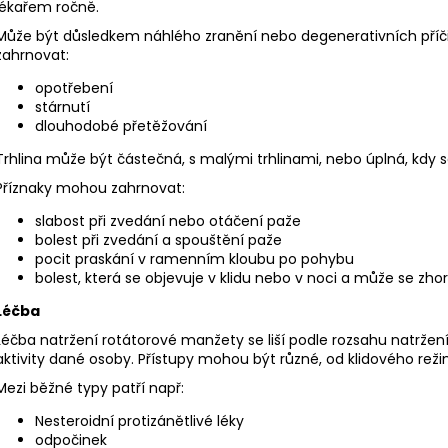
lékařem ročně.
Může být důsledkem náhlého zranění nebo degenerativních příčin
zahrnovat:
opotřebení
stárnutí
dlouhodobé přetěžování
Trhlina může být částečná, s malými trhlinami, nebo úplná, kdy se
Příznaky mohou zahrnovat:
slabost při zvedání nebo otáčení paže
bolest při zvedání a spouštění paže
pocit praskání v ramenním kloubu po pohybu
bolest, která se objevuje v klidu nebo v noci a může se zhor
Léčba
Léčba natržení rotátorové manžety se liší podle rozsahu natržen
aktivity dané osoby. Přístupy mohou být různé, od klidového reži
Mezi běžné typy patří např:
Nesteroidní protizánětlivé léky
odpočinek