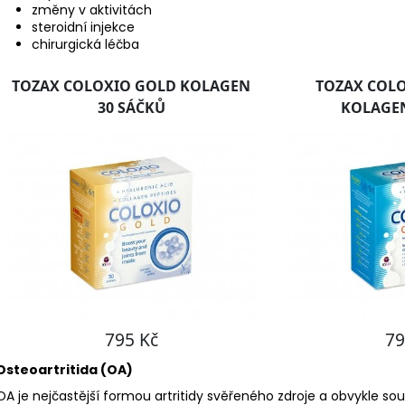
změny v aktivitách
steroidní injekce
chirurgická léčba
Osteoartritida (OA)
OA je nejčastější formou artritidy svěřeného zdroje a obvykle s