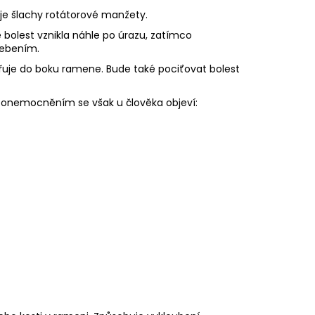
je šlachy rotátorové manžety.
bolest vznikla náhle po úrazu, zatímco
řebením.
zařuje do boku ramene. Bude také pociťovat bolest
m onemocněním se však u člověka objeví: