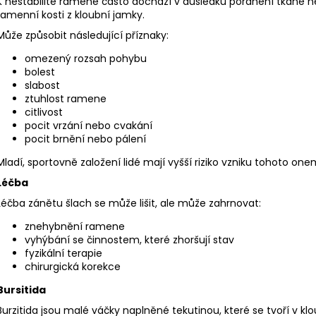
K nestabilitě ramene často dochází v důsledku poranění tkáně n
ramenní kosti z kloubní jamky.
Může způsobit následující příznaky:
omezený rozsah pohybu
bolest
slabost
ztuhlost ramene
citlivost
pocit vrzání nebo cvakání
pocit brnění nebo pálení
Mladí, sportovně založení lidé mají vyšší riziko vzniku tohoto on
Léčba
Léčba zánětu šlach se může lišit, ale může zahrnovat:
znehybnění ramene
vyhýbání se činnostem, které zhoršují stav
fyzikální terapie
chirurgická korekce
Bursitida
Burzitida jsou malé váčky naplněné tekutinou, které se tvoří v 