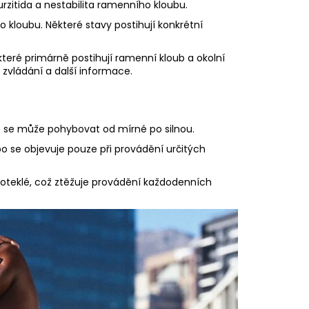
zitida a nestabilita ramenního kloubu.
kloubu. Některé stavy postihují konkrétní
teré primárně postihují ramenní kloub a okolní
 zvládání a další informace.
ně se může pohybovat od mírné po silnou.
bo se objevuje pouze při provádění určitých
 oteklé, což ztěžuje provádění každodenních