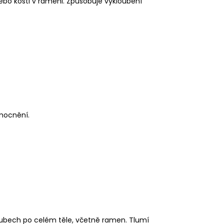
ebo kosti v rameni. Způsobuje vykloubení
emocnění.
kloubech po celém těle, včetně ramen. Tlumí