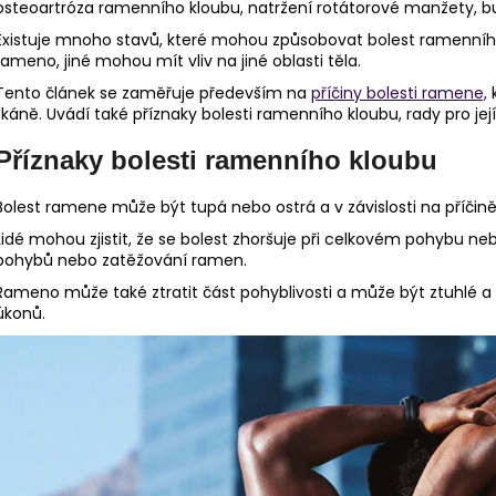
osteoartróza ramenního kloubu, natržení rotátorové manžety, bur
Existuje mnoho stavů, které mohou způsobovat bolest ramenního 
rameno, jiné mohou mít vliv na jiné oblasti těla.
Tento článek se zaměřuje především na
příčiny bolesti ramene,
k
tkáně. Uvádí také příznaky bolesti ramenního kloubu, rady pro její
Příznaky bolesti ramenního kloubu
Bolest ramene může být tupá nebo ostrá a v závislosti na příči
Lidé mohou zjistit, že se bolest zhoršuje při celkovém pohybu ne
pohybů nebo zatěžování ramen.
Rameno může také ztratit část pohyblivosti a může být ztuhlé a
úkonů.