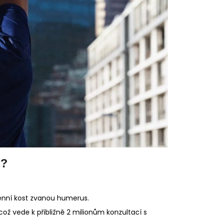
u?
menní kost zvanou humerus.
ož vede k přibližně 2 milionům konzultací s