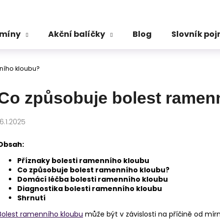
amíny
Akční balíčky
Blog
Slovník po
Co potřebujete najít?
ního kloubu?
HLEDAT
Co způsobuje bolest ramen
16.1.2025
Doporučujeme
Obsah:
Příznaky bolesti ramenního kloubu
Co způsobuje bolest ramenního kloubu?
Domácí léčba bolesti ramenního kloubu
Diagnostika bolesti ramenního kloubu
Shrnutí
Bolest ramenního kloubu
může být v závislosti na příčině od mírn