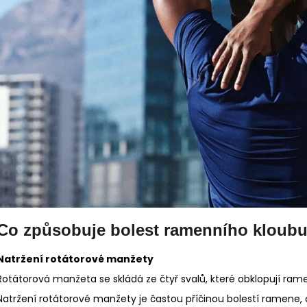
Co způsobuje bolest ramenního kloub
Natržení rotátorové manžety
Rotátorová manžeta se skládá ze čtyř svalů, které obklopují ra
Natržení rotátorové manžety je častou příčinou bolestí ramene, c