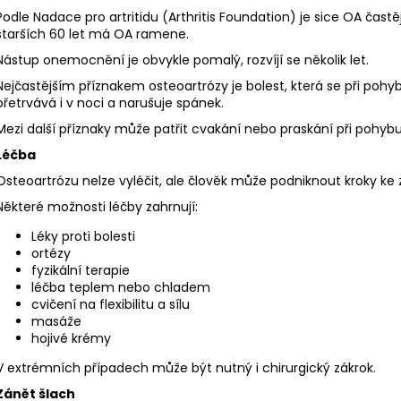
Podle Nadace pro artritidu (Arthritis Foundation) je sice OA častěj
starších 60 let má OA ramene.
Nástup onemocnění je obvykle pomalý, rozvíjí se několik let.
Nejčastějším příznakem osteoartrózy je bolest, která se při poh
přetrvává i v noci a narušuje spánek.
Mezi další příznaky může patřit cvakání nebo praskání při pohybu,
Léčba
Osteoartrózu nelze vyléčit, ale člověk může podniknout kroky ke z
Některé možnosti léčby zahrnují:
Léky proti bolesti
ortézy
fyzikální terapie
léčba teplem nebo chladem
cvičení na flexibilitu a sílu
masáže
hojivé krémy
V extrémních případech může být nutný i chirurgický zákrok.
Zánět šlach