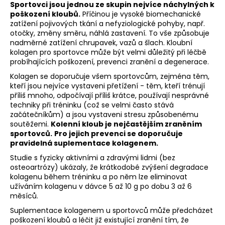
Sportovci jsou jednou ze skupin nejvíce náchylných k
poškození kloubů.
Příčinou je vysoké biomechanické
zatížení pojivových tkání a nefyziologické pohyby, např.
otočky, změny směru, náhlá zastavení. To vše způsobuje
nadměrné zatížení chrupavek, vazů a šlach. Kloubní
kolagen pro sportovce může být velmi důležitý při léčbě
probíhajících poškození, prevenci zranění a degenerace.
Kolagen se doporučuje všem sportovcům, zejména těm,
kteří jsou nejvíce vystaveni přetížení - těm, kteří trénují
příliš mnoho, odpočívají příliš krátce, používají nesprávné
techniky při tréninku (což se velmi často stává
začátečníkům) a jsou vystaveni stresu způsobenému
soutěžemi.
Kolenní kloub je nejčastějším zraněním
sportovců.
Pro jejich prevenci se doporučuje
pravidelná suplementace kolagenem.
Studie s fyzicky aktivními a zdravými lidmi (bez
osteoartrózy) ukázaly, že krátkodobé zvýšení degradace
kolagenu během tréninku a po něm lze eliminovat
užíváním kolagenu v dávce 5 až 10 g po dobu 3 až 6
měsíců.
Suplementace kolagenem u sportovců může předcházet
poškození kloubů a léčit již existující zranění tím, že