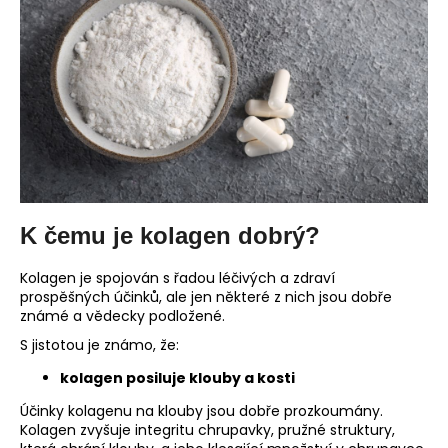
č
u
j
e
m
e
K čemu je kolagen dobrý?
Kolagen je spojován s řadou léčivých a zdraví
prospěšných účinků, ale jen některé z nich jsou dobře
známé a vědecky podložené.
S jistotou je známo, že:
kolagen posiluje klouby a kosti
Účinky kolagenu na klouby jsou dobře prozkoumány.
Kolagen zvyšuje integritu chrupavky, pružné struktury,