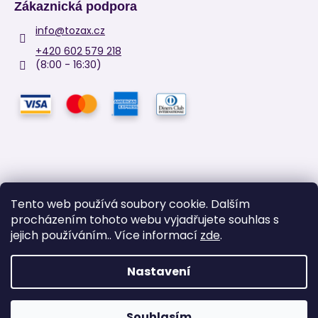
Zákaznická podpora
info
@
tozax.cz
+420 602 579 218
(8:00 - 16:30)
Tento web používá soubory cookie. Dalším
procházením tohoto webu vyjadřujete souhlas s
Facebook
jejich používáním.. Více informací
zde
.
Nastavení
Vytvořil Shoptet
Copyright 2026
TOZAX
. Všechna práva vyhrazena.
Upravit
Souhlasím
nastavení cookies