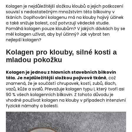
Kolagen je nejdůležitější složkou kloubů a jejich poškození
a
souvisí s nedostatečným množstvím této bílkoviny v
j
tkáních. Doplňování kolagenu má na klouby hojivý účinek
í
a také snižuje bolest, což potvrzují vědecké studie.
Pomáhá kolagen pouze kloubům? V jakých dávkách by se
t
měl kolagen užívat, aby byl účinný? Jak vybrat ten
?
nejlepší kolagen?
Kolagen pro klouby, silné kosti a
mladou pokožku
HLEDAT
Kolagen je jednou z hlavních stavebních bílkovin
těla.
Je nejdůležitější složkou pojivové tkáně
, což
znamená, že je součástí chrupavek, kostí, zubů, šlach,
vazů, kůže a svalů. Převažuje kolagen typu I, který tvoří asi
D
90 % všech kolagenních bílkovin. Z tohoto důvodu je
o
vhodné používat kolagen na klouby v případech intenzivní
fyzické námahy a bolesti.
p
o
r
u