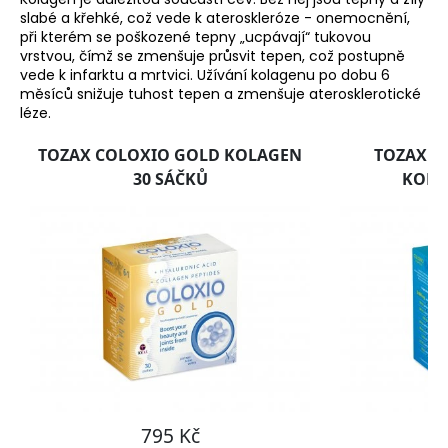
slabé a křehké, což vede k ateroskleróze - onemocnění,
při kterém se poškozené tepny „ucpávají“ tukovou
vrstvou, čímž se zmenšuje průsvit tepen, což postupně
vede k infarktu a mrtvici. Užívání kolagenu po dobu 6
měsíců snižuje tuhost tepen a zmenšuje aterosklerotické
léze.