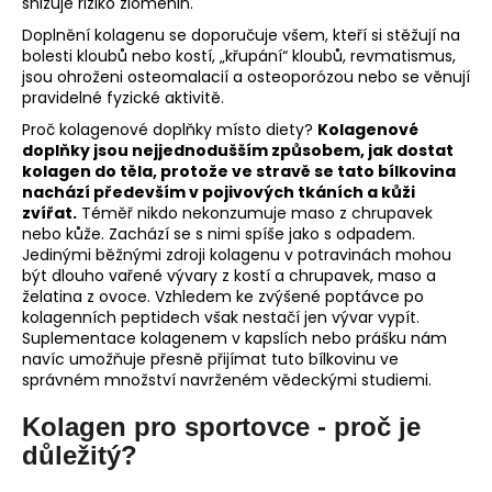
snižuje riziko zlomenin.
Doplnění kolagenu se doporučuje všem, kteří si stěžují na
bolesti kloubů nebo kostí, „křupání“ kloubů, revmatismus,
jsou ohroženi osteomalacií a osteoporózou nebo se věnují
pravidelné fyzické aktivitě.
Proč kolagenové doplňky místo diety?
Kolagenové
doplňky jsou nejjednodušším způsobem, jak dostat
kolagen do těla, protože ve stravě se tato bílkovina
nachází především v pojivových tkáních a kůži
zvířat.
Téměř nikdo nekonzumuje maso z chrupavek
nebo kůže. Zachází se s nimi spíše jako s odpadem.
Jedinými běžnými zdroji kolagenu v potravinách mohou
být dlouho vařené vývary z kostí a chrupavek, maso a
želatina z ovoce. Vzhledem ke zvýšené poptávce po
kolagenních peptidech však nestačí jen vývar vypít.
Suplementace kolagenem v kapslích nebo prášku nám
navíc umožňuje přesně přijímat tuto bílkovinu ve
správném množství navrženém vědeckými studiemi.
Kolagen pro sportovce - proč je
důležitý?