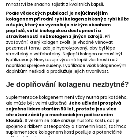
množství lze snadno zajistit z kvalitních kapslí.
Podle vědeckých publikací je nejúčinnějším
kolagenem přírodní rybí kolagen získaný z rybí kůže
a šupin, který se vyznačuje nízkým obsahem
peptidů, větší biologickou dostupností a
stravitelností než kolagen z jiných zdrojů.
Při
zvažování, který kolagen zvolit, je vhodné věnovat
pozornost tomu, zda je hydrolyzovaný, aby byl lépe
stravitelný a vstřebatelný. Nejlepší kolagen nemusí být
lyofilizovaný. Nevykazuje výrazně lepší vlastnosti než
například sprejově sušený. Lyofilizace však kolagenovým
doplňkům neškodí a prodlužuje jejich trvanlivost.
Je doplňování kolagenu nezbytné?
Suplementace kolagenem není vždy nutná pro každého,
ale může být velmi užitečná.
Jeho užívání prospívá
zejména lidem starším 50 let, protože jsou více
ohroženi záněty a mechanickým poškozením
kloubů.
S věkem se také snižuje hustota kostí, což je
spojeno s rizikem osteoporózy a zlomenin kostí, zatímco
suplementace kolagenem kosti posiluje a potenciálně