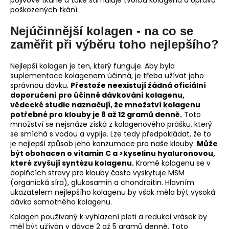
poškozených tkání.
Nejúčinnější kolagen - na co se
zaměřit při výběru toho nejlepšího?
Nejlepší kolagen je ten, který funguje. Aby byla
suplementace kolagenem účinná, je třeba užívat jeho
správnou dávku.
Přestože neexistují žádná oficiální
doporučení pro účinné dávkování kolagenu,
vědecké studie naznačují, že množství kolagenu
potřebné pro klouby je 8 až 12 gramů denně.
Toto
množství se nejsnáze získá z kolagenového prášku, který
se smíchá s vodou a vypije. Lze tedy předpokládat, že to
je nejlepší způsob jeho konzumace pro naše klouby.
Může
být obohacen o vitamin C a >kyselinu hyaluronovou,
které zvyšují syntézu kolagenu.
Kromě kolagenu se v
doplňcích stravy pro klouby často vyskytuje MSM
(organická síra), glukosamin a chondroitin. Hlavním
ukazatelem nejlepšího kolagenu by však měla být vysoká
dávka samotného kolagenu.
Kolagen používaný k vyhlazení pleti a redukci vrásek by
měl být užíván v dávce 2 až 5 gramů denně. Toto