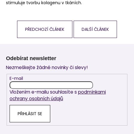
stimuluje tvorbu kolagenu v tkáních.
PŘEDCHOZÍ ČLÁNEK
DALŠÍ ČLÁNEK
Z
á
Odebírat newsletter
p
Nezmeškejte žádné novinky či slevy!
a
t
E-mail
í
Vložením e-mailu souhlasíte s
podmínkami
ochrany osobních údajů
PŘIHLÁSIT SE