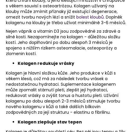
která chrání klouby, a jeho klesající množství v chrupavce
s věkem souvisí s osteoartrózou. Kolagen užívaný na
klouby může zmírnit příznaky již existující degenerace,
omezit tvorbu nových lézí a snížit
bolest kloubů
. Doplněk
kolagenu na klouby je třeba užívat minimálně 3-6 měsíců.
Nejen vápník a vitamin D3 jsou zodpovědné za zdravé a
silné kosti. Nezapomínejte na kolagen - důležitou složku
kostí. Jeho doplňování po dobu alespoň 3 měsíců je
spojeno s nižším rizikem osteomalacie, osteoporózy a
zlomenin kostí.
Kolagen redukuje vrásky
Kolagen je hlavní složkou kůže. Jeho produkce v kůži s
věkem klesá, což má za následek tvorbu vrásek a
nedostatečnou hydrataci. Suplementace kolagenem
může zpomalit stárnutí pleti, zlepšit její hydrataci,
redukovat vrásky a zvýšit tonus a hustotu pleti. Užívání
kolagenu po dobu alespoň 2-3 měsíců stimuluje tvorbu
nového kolagenu v kůži a také dalších bílkovin
zodpovědných za její strukturu - elastinu a fibrilinu.
Kolagen zlepšuje stav tepen
Kolagen je důležitou součástí cév. Bez něj jsou tepny a žíly