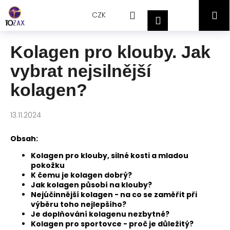
Přejít
K
Hledat
Nákupní
M
na
CZK
o
Přihlášení
obsah
Zpět
Zpět
š
košík
í
Kolagen pro klouby. Jak
C
k
vybrat nejsilnější
o
p
kolagen?
o
t
13.11.2024
ř
e
Obsah:
b
Kolagen pro klouby, silné kosti a mladou
u
pokožku
j
K čemu je kolagen dobrý?
Jak kolagen působí na klouby?
e
Nejúčinnější kolagen - na co se zaměřit při
t
výběru toho nejlepšího?
Je doplňování kolagenu nezbytné?
e
Kolagen pro sportovce - proč je důležitý?
n