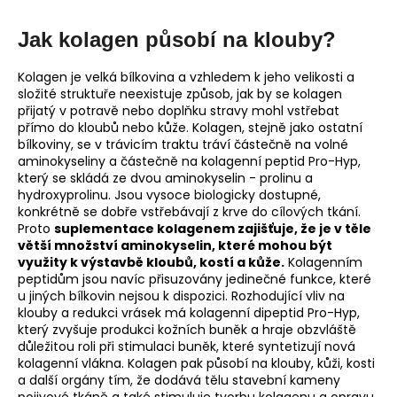
Jak kolagen působí na klouby?
Kolagen je velká bílkovina a vzhledem k jeho velikosti a
složité struktuře neexistuje způsob, jak by se kolagen
přijatý v potravě nebo doplňku stravy mohl vstřebat
přímo do kloubů nebo kůže. Kolagen, stejně jako ostatní
bílkoviny, se v trávicím traktu tráví částečně na volné
aminokyseliny a částečně na kolagenní peptid Pro-Hyp,
který se skládá ze dvou aminokyselin - prolinu a
hydroxyprolinu. Jsou vysoce biologicky dostupné,
konkrétně se dobře vstřebávají z krve do cílových tkání.
Proto
suplementace kolagenem zajišťuje, že je v těle
větší množství aminokyselin, které mohou být
využity k výstavbě kloubů, kostí a kůže.
Kolagenním
peptidům jsou navíc přisuzovány jedinečné funkce, které
u jiných bílkovin nejsou k dispozici. Rozhodující vliv na
klouby a redukci vrásek má kolagenní dipeptid Pro-Hyp,
který zvyšuje produkci kožních buněk a hraje obzvláště
důležitou roli při stimulaci buněk, které syntetizují nová
kolagenní vlákna. Kolagen pak působí na klouby, kůži, kosti
a další orgány tím, že dodává tělu stavební kameny
pojivové tkáně a také stimuluje tvorbu kolagenu a opravu