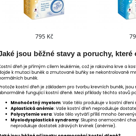
Jaké jsou běžné stavy a poruchy, které 
Kostní dřeň je přímým cílem leukémie, což je rakovina krve a kost
dojde k mutaci buněk a zmutované buňky se nekontrolovaně mno
normálních buněk.
Protože kostní dřeň je základem pro tvorbu krevních buněk, jsou 
abnormálně fungující kostní dřeně. Mezi příklady těchto stavů pa
Mnohočetný myelom
: Vaše tělo produkuje v kostní dřen
Aplastická anémie
: Vaše kostní dřeň neprodukuje dostat
Polycytemie vera
: Vaše tělo vytváří příliš mnoho červen
Myelodysplastické syndromy
: Skupina onemocnění char
neprodukuje dostatek zdravých krvinek (anémie).
Jaké jsou běžné příznaky onemocnění kostní dřeně?