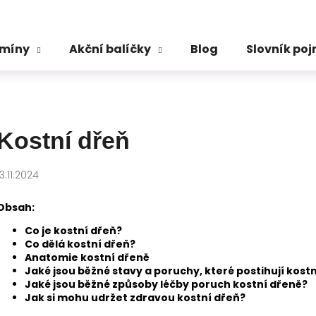
amíny
Akční balíčky
Blog
Slovník po
Co potřebujete najít?
HLEDAT
Kostní dřeň
13.11.2024
Doporučujeme
Obsah:
Co je kostní dřeň?
Co dělá kostní dřeň?
Anatomie kostní dřeně
Jaké jsou běžné stavy a poruchy, které postihují kost
Jaké jsou běžné způsoby léčby poruch kostní dřeně?
Jak si mohu udržet zdravou kostní dřeň?