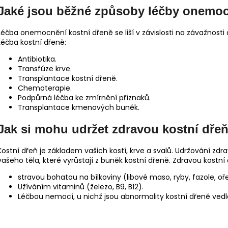
Jaké jsou běžné způsoby léčby onemoc
Léčba onemocnění kostní dřeně se liší v závislosti na závažnosti 
Léčba kostní dřeně:
Antibiotika.
Transfúze krve.
Transplantace kostní dřeně.
Chemoterapie.
Podpůrná léčba ke zmírnění příznaků.
Transplantace kmenových buněk.
Jak si mohu udržet zdravou kostní dře
Kostní dřeň je základem vašich kostí, krve a svalů. Udržování zd
vašeho těla, které vyrůstají z buněk kostní dřeně. Zdravou kostn
stravou bohatou na bílkoviny (libové maso, ryby, fazole, oř
Užíváním vitaminů (železo, B9, B12).
Léčbou nemocí, u nichž jsou abnormality kostní dřeně ved