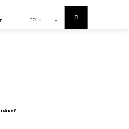
Přihlášení
Hledat
Nákupní
jmů
CZK
košík
ní dřeň?