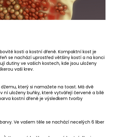
bovité kosti a kostní dřeně. Kompaktní kost je
 dřeň se nachází uprostřed většiny kostí a na konci
ují dutiny ve vašich kostech, kde jsou uloženy
kerou vaši krev.
o džemu, který si namažete na toast. Má dvě
 v ní uloženy buňky, které vytvářejí červené a bílé
 barva kostní dřeně je výsledkem tvorby
e barvy. Ve vašem těle se nachází necelých 6 liber