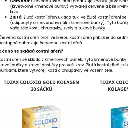
Červená
: Červená kostní dřeň produkuje krvinky (krvetvo
(krvetvorné kmenové buňky) vytvářejí červené a bílé krvinky
krve.
Žlutá
: Žlutá kostní dřeň ukládá tuk. Ve žluté kostní dřeni
(adipocyty a mezenchymální kmenové buňky). Tyto buňky sk
vaše tělo kosti, chrupavky, svaly a tukové buňky.
Červená kostní dřeň tvoří veškerou kostní dřeň přibližně do sedmi
postupně nahrazuje červenou kostní dřeň.
Z čeho se skládá kostní dřeň?
Kostní dřeň se skládá z kmenových buněk. Tyto kmenové buňky vy
krevní buňky a krevní destičky pro vaši krev. Žlutá kostní dřeň 
buňkami, které vytvářejí kosti a chrupavky ve vašem těle.