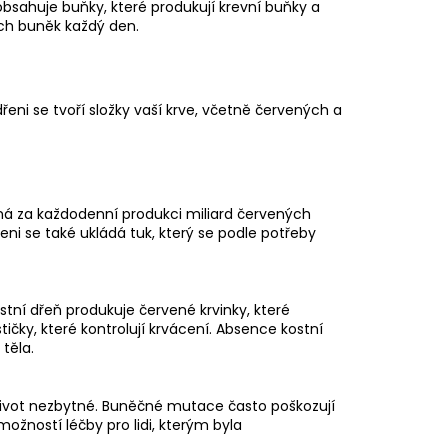
 obsahuje buňky, které produkují krevní buňky a
ích buněk každý den.
řeni se tvoří složky vaší krve, včetně červených a
dná za každodenní produkci miliard červených
řeni se také ukládá tuk, který se podle potřeby
Kostní dřeň produkuje červené krvinky, které
estičky, které kontrolují krvácení. Absence kostní
těla.
ý život nezbytné. Buněčné mutace často poškozují
ožností léčby pro lidi, kterým byla