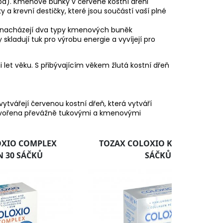
rba). Kmenové buňky v červené kostní dřeni
 a krevní destičky, které jsou součástí vaší plné
 se nacházejí dva typy kmenových buněk
ladují tuk pro výrobu energie a vyvíjejí pro
 let věku. S přibývajícím věkem žlutá kostní dřeň
tvářejí červenou kostní dřeň, která vytváří
je tvořena převážně tukovými a kmenovými