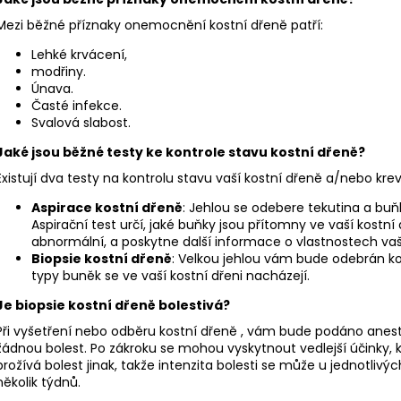
Mezi běžné příznaky onemocnění kostní dřeně patří:
Lehké krvácení,
modřiny.
Únava.
Časté infekce.
Svalová slabost.
Jaké jsou běžné testy ke kontrole stavu kostní dřeně?
Existují dva testy na kontrolu stavu vaší kostní dřeně a/nebo kre
Aspirace kostní dřeně
: Jehlou se odebere tekutina a buň
Aspirační test určí, jaké buňky jsou přítomny ve vaší kostní
abnormální, a poskytne další informace o vlastnostech va
Biopsie kostní dřeně
: Velkou jehlou vám bude odebrán kous
typy buněk se ve vaší kostní dřeni nacházejí.
Je biopsie kostní dřeně bolestivá?
Při vyšetření nebo odběru kostní dřeně , vám bude podáno anes
žádnou bolest. Po zákroku se mohou vyskytnout vedlejší účinky, kt
prožívá bolest jinak, takže intenzita bolesti se může u jednotlivýc
několik týdnů.