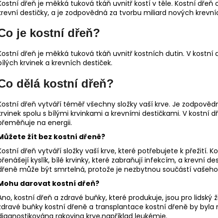
Kostní dřeň je měkká tuková tkáň uvnitř kostí v těle. Kostní dřeň
krevní destičky, a je zodpovědná za tvorbu miliard nových krevn
Co je kostní dřeň?
Kostní dřeň je měkká tuková tkáň uvnitř kostních dutin. V kostní d
bílých krvinek a krevních destiček.
Co dělá kostní dřeň?
Kostní dřeň vytváří téměř všechny složky vaší krve. Je zodpově
krvinek spolu s bílými krvinkami a krevními destičkami. V kostní d
přeměňuje na energii.
Můžete žít bez kostní dřeně?
Kostní dřeň vytváří složky vaší krve, které potřebujete k přežití. 
přenášejí kyslík, bílé krvinky, které zabraňují infekcím, a krevní d
dřeně může být smrtelná, protože je nezbytnou součástí vašeho 
Mohu darovat kostní dřeň?
Ano, kostní dřeň a zdravé buňky, které produkuje, jsou pro lidsk
zdravé buňky kostní dřeně a transplantace kostní dřeně by byla m
diagnostikována rakovina krve,například leukémie.