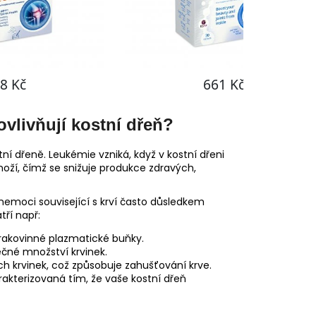
ovlivňují kostní dřeň?
ní dřeně. Leukémie vzniká, když v kostní dřeni
ží, čímž se snižuje produkce zdravých,
nemoci související s krví často důsledkem
tří např:
i rakovinné plazmatické buňky.
ečné množství krvinek.
ých krvinek, což způsobuje zahušťování krve.
akterizovaná tím, že vaše kostní dřeň