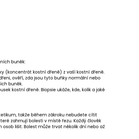
vních buněk:
ky (koncentrát kostní dřeně) z vaší kostní dřeně.
 dřeni, ověří, zda jsou tyto buňky normální nebo
šich buněk.
ek kostní dřeně. Biopsie ukáže, kde, kolik a jaké
tetikum, takže během zákroku nebudete cítit
eré zahrnují bolesti v místě řezu. Každý člověk
h osob lišit. Bolest může trvat několik dní nebo až