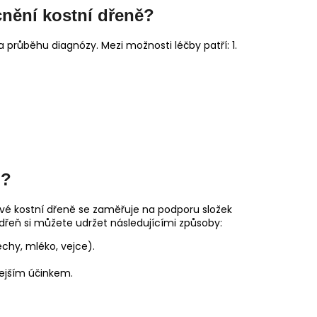
nění kostní dřeně?
a průběhu diagnózy. Mezi možnosti léčby patří: 1.
ň?
ravé kostní dřeně se zaměřuje na podporu složek
í dřeň si můžete udržet následujícími způsoby:
echy, mléko, vejce).
lejším účinkem.