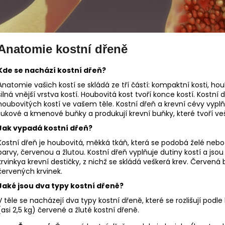
Anatomie kostní dřeně
Kde se nachází kostní dřeň?
Anatomie vašich kostí se skládá ze tří částí: kompaktní kosti, hou
silná vnější vrstva kostí. Houbovitá kost tvoří konce kostí. Kostní
houbovitých kostí ve vašem těle. Kostní dřeň a krevní cévy vyplň
tukové a kmenové buňky a produkují krevní buňky, které tvoří veš
Jak vypadá kostní dřeň?
Kostní dřeň je houbovitá, měkká tkáň, která se podobá želé neb
barvy, červenou a žlutou. Kostní dřeň vyplňuje dutiny kostí a jsou
krvinkya krevní destičky, z nichž se skládá veškerá krev. Červená
červených krvinek.
Jaké jsou dva typy kostní dřeně?
V těle se nacházejí dva typy kostní dřeně, které se rozlišují podl
(asi 2,5 kg) červené a žluté kostní dřeně.