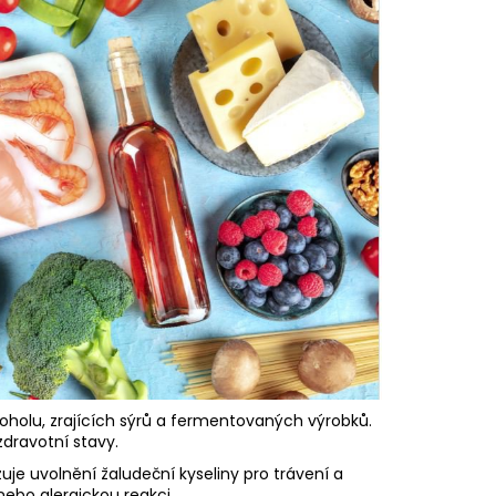
holu, zrajících sýrů a fermentovaných výrobků.
dravotní stavy.
zuje uvolnění žaludeční kyseliny pro trávení a
ebo alergickou reakci.