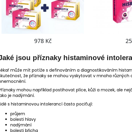
Jaké jsou příznaky histaminové intoler
Lékař může mít potíže s definováním a diagnostikováním hist
skutečnost, že příznaky se mohou vyskytovat v mnoha různých ob
onemocnění.
Příznaky mohou například postihovat plíce, kůži a mozek, ale nejča
jako je nadýmání.
Lidé s histaminovou intolerancí často pociťují:
průjem
bolesti hlavy
nadýmání
bolesti břicha