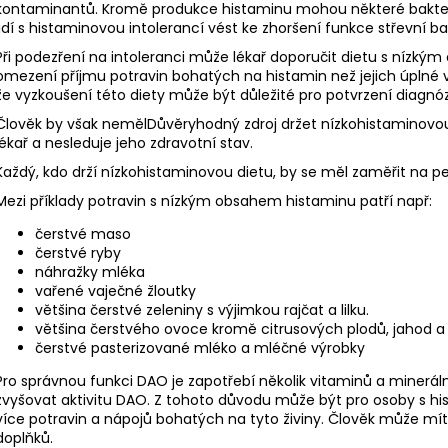
kontaminantů. Kromě produkce histaminu mohou některé bakteri
lidí s histaminovou intolerancí vést ke zhoršení funkce střevní bar
Při podezření na intoleranci může lékař doporučit dietu s nízk
omezení příjmu potravin bohatých na histamin než jejich úplné vyl
že vyzkoušení této diety může být důležité pro potvrzení diagnóz
Člověk by však nemělDůvěryhodný zdroj držet nízkohistaminovou
lékař a nesleduje jeho zdravotní stav.
Každý, kdo drží nízkohistaminovou dietu, by se měl zaměřit na pe
Mezi příklady potravin s nízkým obsahem histaminu patří např:
čerstvé maso
čerstvé ryby
náhražky mléka
vařené vaječné žloutky
většina čerstvé zeleniny s výjimkou rajčat a lilku.
většina čerstvého ovoce kromě citrusových plodů, jahod a 
čerstvé pasterizované mléko a mléčné výrobky
Pro správnou funkci DAO je zapotřebí několik vitaminů a minerá
zvyšovat aktivitu DAO. Z tohoto důvodu může být pro osoby s h
více potravin a nápojů bohatých na tyto živiny. Člověk může mí
doplňků.