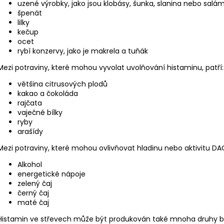
uzené výrobky, jako jsou klobásy, šunka, slanina nebo salám
špenát
lilky
kečup
ocet
rybí konzervy, jako je makrela a tuňák
Mezi potraviny, které mohou vyvolat uvolňování histaminu, patří:
většina citrusových plodů
kakao a čokoláda
rajčata
vaječné bílky
ryby
arašídy
Mezi potraviny, které mohou ovlivňovat hladinu nebo aktivitu DAO
Alkohol
energetické nápoje
zelený čaj
černý čaj
maté čaj
Histamin ve střevech může být produkován také mnoha druhy ba