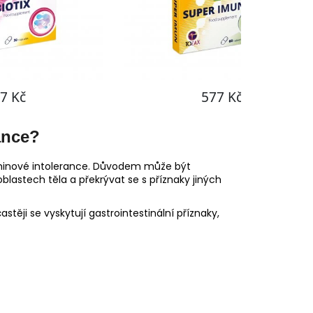
ance?
aminové intolerance. Důvodem může být
lastech těla a překrývat se s příznaky jiných
stěji se vyskytují gastrointestinální příznaky,