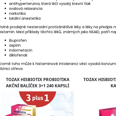
antihypertenziva, která léčí vysoký krevní tlak
svalová relaxancia
narkotika
lokální anestetika
Volně prodejné nesteroidní protizánětlivé léky a léky na předpis
histamin. Mezi příklady těchto léků, známých jako NSAID, patří na
ibuprofen
aspirin
indometacin
diklofenak
Kromě toho může k histaminové intoleranci vést vysoká konzumac
sliznici střeva.