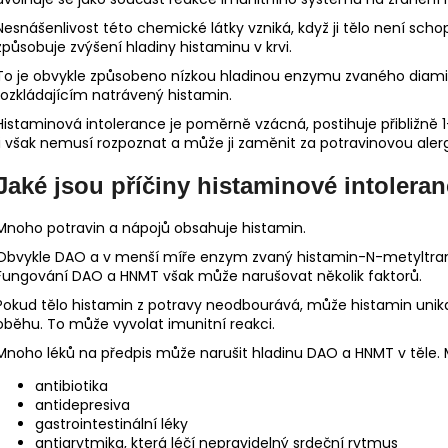
Nesnášenlivost této chemické látky vzniká, když ji tělo není sch
způsobuje zvýšení hladiny histaminu v krvi.
To je obvykle způsobeno nízkou hladinou enzymu zvaného diamin
rozkládajícím natrávený histamin.
Histaminová intolerance je poměrně vzácná, postihuje přibližně 1
ji však nemusí rozpoznat a může ji zaměnit za potravinovou alerg
Jaké jsou příčiny histaminové intolera
Mnoho potravin a nápojů obsahuje histamin.
Obvykle DAO a v menší míře enzym zvaný histamin-N-metyltransf
Fungování DAO a HNMT však může narušovat několik faktorů.
Pokud tělo histamin z potravy neodbourává, může histamin unikat
oběhu. To může vyvolat imunitní reakci.
Mnoho léků na předpis může narušit hladinu DAO a HNMT v těle. Me
antibiotika
antidepresiva
gastrointestinální léky
antiarytmika, která léčí nepravidelný srdeční rytmus