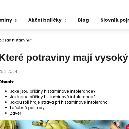
amíny
Akční balíčky
Blog
Slovník po
Co potřebujete najít?
 obsah histaminu?
HLEDAT
Které potraviny mají vysok
26.3.2024
Doporučujeme
Obsah:
Jaké jsou příčiny histaminové intolerance?
Jaké jsou příčiny histaminové intolerance?
Jakou roli hraje strava při histaminové intoleranci
Léčebné postupy
Závěr