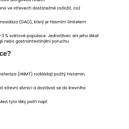
opno ve střevech dostatečně rozložit, což
oxidáza (DAO), který je hlavním činitelem
-3 % světové populace. Jednotlivec ani jeho lékař
ii nebo gastrointestinální poruchu.
nce?
eráza (HNMT) rozkládají požitý histamin.
 střevní sliznicí a dostávat se do krevního
zi tyto léky patří např: