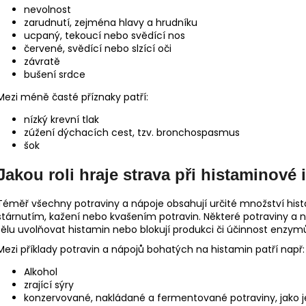
nevolnost
zarudnutí, zejména hlavy a hrudníku
ucpaný, tekoucí nebo svědící nos
červené, svědící nebo slzící oči
závratě
bušení srdce
Mezi méně časté příznaky patří:
nízký krevní tlak
zúžení dýchacích cest, tzv. bronchospasmus
šok
Jakou roli hraje strava při histaminové 
Téměř všechny potraviny a nápoje obsahují určité množství hist
stárnutím, kažení nebo kvašením potravin. Některé potraviny a n
tělu uvolňovat histamin nebo blokují produkci či účinnost enzy
Mezi příklady potravin a nápojů bohatých na histamin patří např:
Alkohol
zrající sýry
konzervované, nakládané a fermentované potraviny, jako je