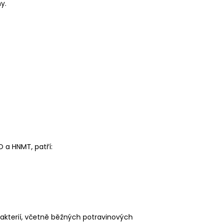
y.
 a HNMT, patří:
kterií, včetně běžných potravinových