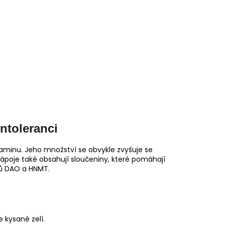
intoleranci
aminu. Jeho množství se obvykle zvyšuje se
ápoje také obsahují sloučeniny, které pomáhají
mů DAO a HNMT.
 kysané zelí.