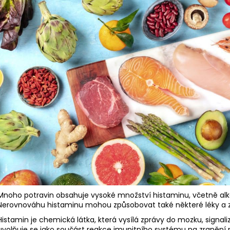
Mnoho potravin obsahuje vysoké množství histaminu, včetně alko
Nerovnováhu histaminu mohou způsobovat také některé léky a z
Histamin je chemická látka, která vysílá zprávy do mozku, signali
uvolňuje se jako součást reakce imunitního systému na zranění n