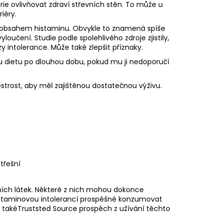
e ovlivňovat zdraví střevních stěn. To může u
iéry.
ým obsahem histaminu. Obvykle to znamená spíše
oučení. Studie podle spolehlivého zdroje zjistily,
y intolerance. Může také zlepšit příznaky.
 dietu po dlouhou dobu, pokud mu ji nedoporučí
strost, aby měl zajištěnou dostatečnou výživu.
třešní
lních látek. Některé z nich mohou dokonce
istaminovou intolerancí prospěšné konzumovat
t takéTruststed Source prospěch z užívání těchto