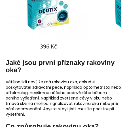
Jaké jsou první příznaky rakoviny
oka?
Většina lidí neví, že má rakovinu oka, dokud si
poskytovatel zdravotní péče, například optometrista nebo
oftalmolog, nevšimne něčeho podezřelého během
očního vyšetření. Například zvětšené cévy v oku nebo
tmavá skvrna mohou signalizovat rakovinu oka nebo jiné
oční onemocnění. Abyste si byli jisti, musíte podstoupit
vyšetření.
Co způsobuje rakovinu oka?