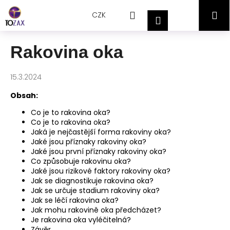
Přejít
K
Hledat
Nákupní
M
na
CZK
o
Přihlášení
obsah
Zpět
Zpět
š
košík
í
Rakovina oka
C
k
o
15.3.2024
p
o
Obsah:
t
Co je to rakovina oka?
ř
Co je to rakovina oka?
Jaká je nejčastější forma rakoviny oka?
e
Jaké jsou příznaky rakoviny oka?
b
Jaké jsou první příznaky rakoviny oka?
Co způsobuje rakovinu oka?
u
Jaké jsou rizikové faktory rakoviny oka?
j
Jak se diagnostikuje rakovina oka?
e
Jak se určuje stadium rakoviny oka?
Jak se léčí rakovina oka?
t
Jak mohu rakovině oka předcházet?
e
Je rakovina oka vyléčitelná?
n
Závěr