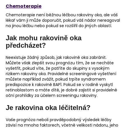
Chemoterapie
Chemoterapie není běžnou léčbou rakoviny oka, ale váš
lékař vám ji může doporučit, pokud váš nádor nereagoval
na jinou léčbu nebo pokud se rozšířil do jiných oblastí.
Jak mohu rakovině oka
předcházet?
Neexistuje žádný způsob, jak rakovině oka zabránit.
Můžete však zlepšit svou prognózu tím, že se necháte
vyšetřit, pokud víte, že patříte do skupiny s vysokým
rizikem rakoviny oka. Pravidelné screeningové vyšetření
můžete například zvážit, pokud trpíte syndromem
predispozice k rakovině BAP1. Pokud se v rodině vyskytl
retinoblastom a máte dítě, je dobré zajistit si pravidelné
oční prohlídky za účelem screeningu rakoviny.
Je rakovina oka léčitelná?
Vaše prognóza neboli pravděpodobný výsledek léčby
závisí na mnoha faktorech, včetně velikosti nádoru, jeho