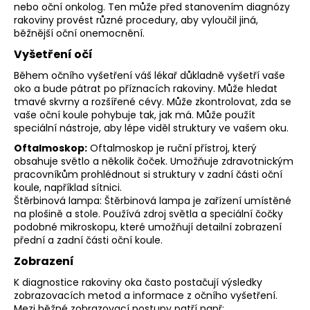
nebo oční onkolog. Ten může před stanovením diagnózy
rakoviny provést různé procedury, aby vyloučil jiná,
běžnější oční onemocnění.
Vyšetření očí
Během očního vyšetření váš lékař důkladně vyšetří vaše
oko a bude pátrat po příznacích rakoviny. Může hledat
tmavé skvrny a rozšířené cévy. Může zkontrolovat, zda se
vaše oční koule pohybuje tak, jak má. Může použít
speciální nástroje, aby lépe viděl struktury ve vašem oku.
Oftalmoskop:
Oftalmoskop je ruční přístroj, který
obsahuje světlo a několik čoček. Umožňuje zdravotnickým
pracovníkům prohlédnout si struktury v zadní části oční
koule, například sítnici.
Štěrbinová lampa: Štěrbinová lampa je zařízení umístěné
na plošině a stole. Používá zdroj světla a speciální čočky
podobné mikroskopu, které umožňují detailní zobrazení
přední a zadní části oční koule.
Zobrazení
K diagnostice rakoviny oka často postačují výsledky
zobrazovacích metod a informace z očního vyšetření.
Mezi běžné zobrazovací postupy patří např: