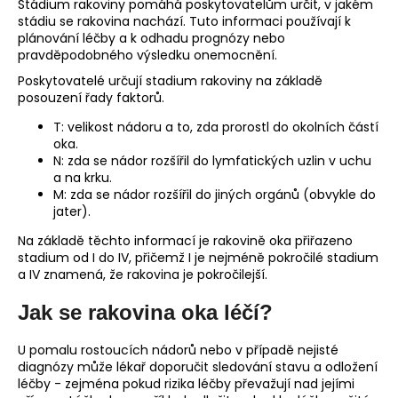
Stádium rakoviny pomáhá poskytovatelům určit, v jakém
stádiu se rakovina nachází. Tuto informaci používají k
plánování léčby a k odhadu prognózy nebo
pravděpodobného výsledku onemocnění.
Poskytovatelé určují stadium rakoviny na základě
posouzení řady faktorů.
T: velikost nádoru a to, zda prorostl do okolních částí
oka.
N: zda se nádor rozšířil do lymfatických uzlin v uchu
a na krku.
M: zda se nádor rozšířil do jiných orgánů (obvykle do
jater).
Na základě těchto informací je rakovině oka přiřazeno
stadium od I do IV, přičemž I je nejméně pokročilé stadium
a IV znamená, že rakovina je pokročilejší.
Jak se rakovina oka léčí?
U pomalu rostoucích nádorů nebo v případě nejisté
diagnózy může lékař doporučit sledování stavu a odložení
léčby - zejména pokud rizika léčby převažují nad jejími