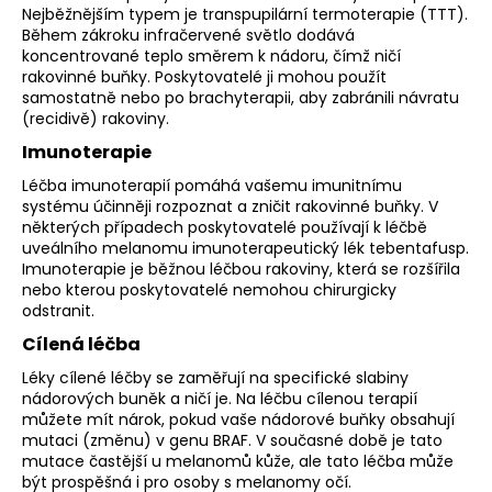
Nejběžnějším typem je transpupilární termoterapie (TTT).
Během zákroku infračervené světlo dodává
koncentrované teplo směrem k nádoru, čímž ničí
rakovinné buňky. Poskytovatelé ji mohou použít
samostatně nebo po brachyterapii, aby zabránili návratu
(recidivě) rakoviny.
Imunoterapie
Léčba imunoterapií pomáhá vašemu imunitnímu
systému účinněji rozpoznat a zničit rakovinné buňky. V
některých případech poskytovatelé používají k léčbě
uveálního melanomu imunoterapeutický lék tebentafusp.
Imunoterapie je běžnou léčbou rakoviny, která se rozšířila
nebo kterou poskytovatelé nemohou chirurgicky
odstranit.
Cílená léčba
Léky cílené léčby se zaměřují na specifické slabiny
nádorových buněk a ničí je. Na léčbu cílenou terapií
můžete mít nárok, pokud vaše nádorové buňky obsahují
mutaci (změnu) v genu BRAF. V současné době je tato
mutace častější u melanomů kůže, ale tato léčba může
být prospěšná i pro osoby s melanomy očí.