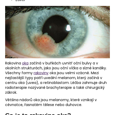
a
j
í
t
?
HLEDAT
Rakovina
oka
začíná v buňkách uvnitř oční bulvy a v
okolních strukturách, jako jsou oční víčka a slzné kanálky.
Všechny formy
rakoviny
oka jsou velmi vzácné. Mezi
nejčastější typy patří uveální melanom, který začíná v
D
centru oka (uvea), a retinoblastom. Léčba zahrnuje druh
o
radioterapie nazývané brachyterapie a také chirurgický
zákrok.
p
o
Většina nádorů oka jsou melanomy, které vznikají v
r
cévnatce, řasnatém tělese nebo duhovce.
u