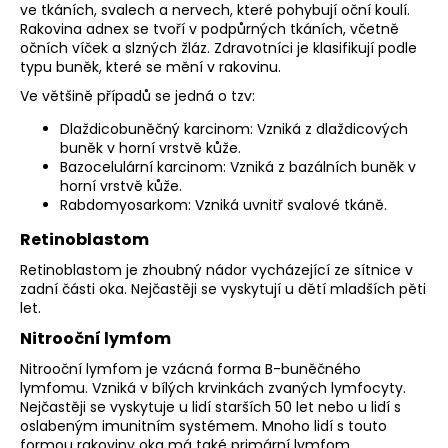
ve tkáních, svalech a nervech, které pohybují oční koulí.
Rakovina adnex se tvoří v podpůrných tkáních, včetně
očních víček a slzných žláz. Zdravotníci je klasifikují podle
typu buněk, které se mění v rakovinu.
Ve většině případů se jedná o tzv:
Dlaždicobuněčný karcinom: Vzniká z dlaždicových
buněk v horní vrstvě kůže.
Bazocelulární karcinom: Vzniká z bazálních buněk v
horní vrstvě kůže.
Rabdomyosarkom: Vzniká uvnitř svalové tkáně.
Retinoblastom
Retinoblastom je zhoubný nádor vycházející ze sítnice v
zadní části oka. Nejčastěji se vyskytují u dětí mladších pěti
let.
Nitrooční lymfom
Nitrooční lymfom je vzácná forma B-buněčného
lymfomu. Vzniká v bílých krvinkách zvaných lymfocyty.
Nejčastěji se vyskytuje u lidí starších 50 let nebo u lidí s
oslabeným imunitním systémem. Mnoho lidí s touto
formou rakoviny oka má také primární lymfom