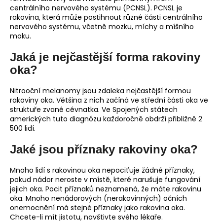
centrálního nervového systému (PCNSL). PCNSL je
rakovina, která může postihnout různé části centrálního
nervového systému, včetně mozku, míchy a míšního
moku.
Jaká je nejčastější forma rakoviny
oka?
Nitrooční melanomy jsou zdaleka nejčastější formou
rakoviny oka. Většina z nich začíná ve střední části oka ve
struktuře zvané cévnatka. Ve Spojených státech
amerických tuto diagnózu každoročně obdrží přibližně 2
500 lidí.
Jaké jsou příznaky rakoviny oka?
Mnoho lidí s rakovinou oka nepociťuje žádné příznaky,
pokud nádor neroste v místě, které narušuje fungování
jejich oka. Pocit příznaků neznamená, že máte rakovinu
oka. Mnoho nenádorových (nerakovinných) očních
onemocnění má stejné příznaky jako rakovina oka.
Chcete-li mít jistotu, navštivte svého lékaře.