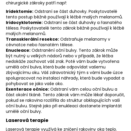
chirurgické zákroky patří např:
Iridektomie:
Odstraní se část duhovky. Poskytovatelé
tento postup běžně používají k léčbě malých melanomů.
Iridocyklotomie:
Odstraní se část duhovky a řasnatého
tělesa. Poskytovatelé tento zákrok běžně používají k léčbě
malých melanomů.
Transsklerální resekce:
Odstraňuje melanomy v
cévnatce nebo řasnatém tělese.
Enucleace:
Odstranění oční bulvy. Tento zákrok může
být nutný u velkých nádorů nebo v případě, že léčba
nedokáže zachovat váš zrak. Poté vám bude vytvořena
umělá oční bulva, která bude odpovídat vašemu
zbývajícímu oku. Váš zdravotnický tým s vámi bude úzce
spolupracovat na instalaci náhrady, která bude vypadat a
pohybovat se jako vaše oko.
Exenterace očnice:
Odstraní vám celou oční bulvu a
část okolní tkáně. Tento zákrok vám může lékař doporučit,
pokud se rakovina rozšířila do struktur obklopujících vaši
oční bulvu. Stejně jako při enukleaci dostanete implantát
umělé oční bulvy.
Laserová terapie
Laserová terapie využívá ke zničení rakoviny oka teplo.