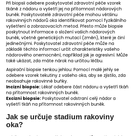
Při biopsii odebere poskytovatel zdravotní péče vzorek
tkáně z nádoru a vyšetří jej na přítomnost nádorových
buněk. Poskytovatelé zdravotní péče mohou většinu
rakovinných nádorů oka identifikovat pomocí fyzikálního
vyšetření a zobrazovacích metod. Přesto může biopsie
poskytnout informace o složení vašich nádorových
buněk, včetně genetických mutací (změn), které je činí
jedinečnými. Poskytovatel zdravotní péče může na
základě těchto informací určit charakteristiky vašeho
nádorového onemocnění, například jak je agresivní. Může
také ukázat, zda máte nárok na určitou léčbu.
Aspirační biopsie tenkou jehlou: Pomocí malé jehly se
odebere vzorek tekutiny z vašeho oka, aby se zjistilo, zda
neobsahuje rakovinné buňky.
Incizní biopsie:
Lékař odebere část nádoru a vyšetří tkáň
na přítomnost rakovinných buněk.
Excizní biopsie:
Poskytovatel odstraní celý nádor a
vyšetří tkáň na přítomnost rakovinných buněk.
Jak se určuje stadium rakoviny
oka?