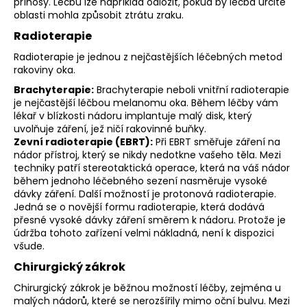
přínosy. Léčbu lze například odložit, pokud by léčba určité
oblasti mohla způsobit ztrátu zraku.
Radioterapie
Radioterapie je jednou z nejčastějších léčebných metod
rakoviny oka.
Brachyterapie:
Brachyterapie neboli vnitřní radioterapie
je nejčastější léčbou melanomu oka. Během léčby vám
lékař v blízkosti nádoru implantuje malý disk, který
uvolňuje záření, jež ničí rakovinné buňky.
Zevní radioterapie (EBRT):
Při EBRT směřuje záření na
nádor přístroj, který se nikdy nedotkne vašeho těla. Mezi
techniky patří stereotaktická operace, která na váš nádor
během jednoho léčebného sezení nasměruje vysoké
dávky záření. Další možností je protonová radioterapie.
Jedná se o novější formu radioterapie, která dodává
přesné vysoké dávky záření směrem k nádoru. Protože je
údržba tohoto zařízení velmi nákladná, není k dispozici
všude.
Chirurgický zákrok
Chirurgický zákrok je běžnou možností léčby, zejména u
malých nádorů, které se nerozšířily mimo oční bulvu. Mezi