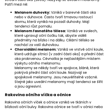
Patří mezi ně:
Melanom duhovky:
Vzniká v barevné části oka
nebo v duhovce. Často tvoří tmavou rostoucí
skvrnu, která vyniká na pozadí duhovky. Mají
tendenci růst pomalu.
Melanom řasnatého tělesa:
Vzniká ve svalech,
které upravují oční čočku tak, abyste viděli
předměty na blízko i na dálku. Ciliární tělísko se
nachází za vaší duhovkou.
Choroidální melanom:
Vzniká ve vrstvě oční koule,
která udržuje sítnici (v zadní části oka) a přední část
oka prokrvenou. Cévnatka je nejčastějším místem
výskytu očního melanomu.
Melanomy se někdy tvoří ve spojivce, bláně, která
pokrývá přední část oční koule. Nazývají se
spojivkové melanomy. Jsou neuvěřitelně vzácné.
Stejně jako uveální melanomy mají tendenci se šířit
a jsou agresivní.
Rakovina očního víčka a očnice
Rakovina očních víček a očnice vzniká ve tkáních v
blízkosti oční bulvy. Rakovina očnice se tvoří v očnici nebo