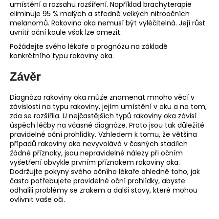
umístění a rozsahu rozšíření. Například brachyterapie
eliminuje 95 % malých a středně velkých nitroočních
melanomů. Rakovina oka nemusí být vyléčitelná. Její růst
uvnitř oční koule však lze omezit.
Požádejte svého lékaře o prognózu na základě
konkrétního typu rakoviny oka.
Závěr
Diagnóza rakoviny oka může znamenat mnoho věcí v
závislosti na typu rakoviny, jejím umístění v oku a na tom,
zda se rozšířila. U nejčastějších typů rakoviny oka závisí
úspěch léčby na včasné diagnóze. Proto jsou tak důležité
pravidelné oční prohlídky. Vzhledem k tomu, že většina
případů rakoviny oka nevyvolává v časných stadiích
žádné příznaky, jsou nepravidelné nálezy při očním
vyšetření obvykle prvním příznakem rakoviny oka.
Dodržujte pokyny svého očního lékaře ohledně toho, jak
často potřebujete pravidelné oční prohlídky, abyste
odhalili problémy se zrakem a další stavy, které mohou
ovlivnit vaše oči.