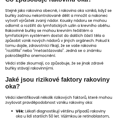
Stejně jako rakovina obecně, i rakovina oka vzniká, když se
buňky začnou nekontrolovaně dělit a množit a nakonec
vytvoří výrůstek zvaný nádor. Kousky nádoru se mohou
odlomit a rozšířit do lymfatických uzlin a krevního oběhu.
Rakovinné buňky se mohou krevním řečištěm a
lymfatickým systémem dostat do dalších částí těla a
způsobit vznik nových nádorů v jiných orgánech. Pokud k
tomu dojde, zdravotníci říkají, že se vaše rakovina
"rozšířila" nebo "metastázovala". Jedná se o známku
pokročilejšího onemocnění.
Vědci stále zkoumají, co způsobuje, že se jinak zdravé
buňky stávají rakovinnými.
Jaké jsou rizikové faktory rakoviny
oka?
Vědci identifikovali několik rizikových faktorů, které mohou
zvyšovat pravděpodobnost vzniku rakoviny oka:
Věk:
Lékaři diagnostikují většinu případů rakoviny
oka u lidí starších 50 let. Výjimkou je retinoblastom,