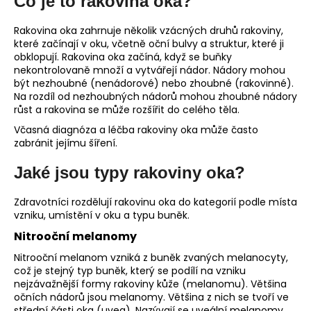
Co je to rakovina oka?
č
u
j
Rakovina oka zahrnuje několik vzácných druhů rakoviny,
které začínají v oku, včetně oční bulvy a struktur, které ji
e
obklopují. Rakovina oka začíná, když se buňky
m
nekontrolovaně množí a vytvářejí nádor. Nádory mohou
e
být nezhoubné (nenádorové) nebo zhoubné (rakovinné).
Na rozdíl od nezhoubných nádorů mohou zhoubné nádory
růst a rakovina se může rozšířit do celého těla.
Včasná diagnóza a léčba rakoviny oka může často
zabránit jejímu šíření.
Jaké jsou typy rakoviny oka?
Zdravotníci rozdělují rakovinu oka do kategorií podle místa
vzniku, umístění v oku a typu buněk.
Nitrooční melanomy
Nitrooční melanom vzniká z buněk zvaných melanocyty,
což je stejný typ buněk, který se podílí na vzniku
nejzávažnější formy rakoviny kůže (melanomu). Většina
očních nádorů jsou melanomy. Většina z nich se tvoří ve
střední části oka (uvea). Nazývají se uveální melanomy.