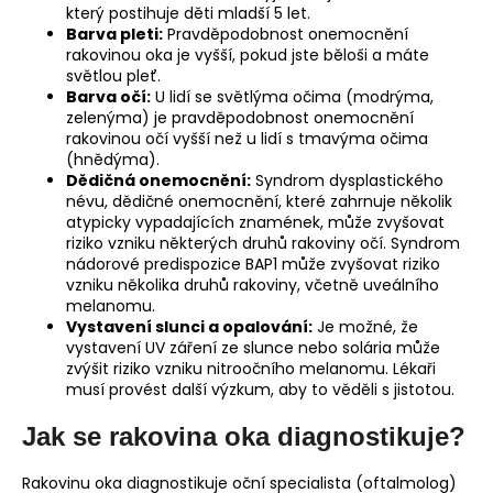
který postihuje děti mladší 5 let.
Barva pleti:
Pravděpodobnost onemocnění
rakovinou oka je vyšší, pokud jste běloši a máte
světlou pleť.
Barva očí:
U lidí se světlýma očima (modrýma,
zelenýma) je pravděpodobnost onemocnění
rakovinou očí vyšší než u lidí s tmavýma očima
(hnědýma).
Dědičná onemocnění:
Syndrom dysplastického
névu, dědičné onemocnění, které zahrnuje několik
atypicky vypadajících znamének, může zvyšovat
riziko vzniku některých druhů rakoviny očí. Syndrom
nádorové predispozice BAP1 může zvyšovat riziko
vzniku několika druhů rakoviny, včetně uveálního
melanomu.
Vystavení slunci a opalování:
Je možné, že
vystavení UV záření ze slunce nebo solária může
zvýšit riziko vzniku nitroočního melanomu. Lékaři
musí provést další výzkum, aby to věděli s jistotou.
Jak se rakovina oka diagnostikuje?
Rakovinu oka diagnostikuje oční specialista (oftalmolog)