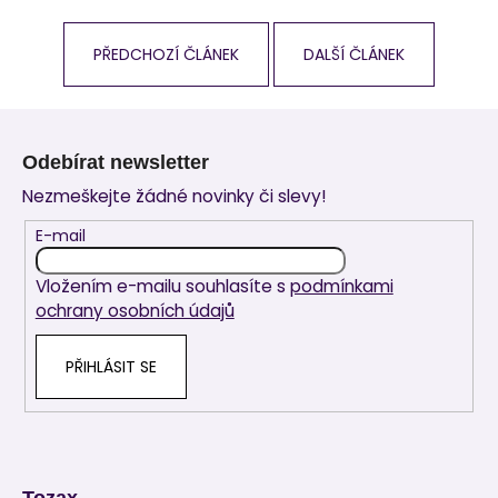
PŘEDCHOZÍ ČLÁNEK
DALŠÍ ČLÁNEK
Z
á
Odebírat newsletter
p
Nezmeškejte žádné novinky či slevy!
a
t
E-mail
í
Vložením e-mailu souhlasíte s
podmínkami
ochrany osobních údajů
PŘIHLÁSIT SE
Tozax