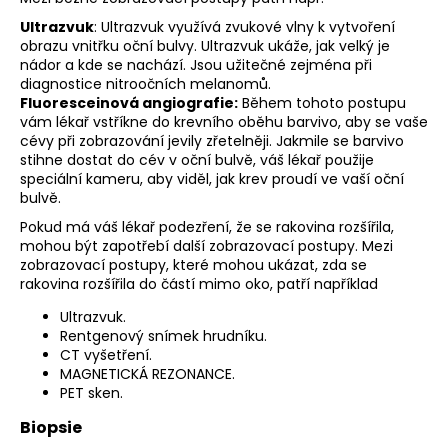
Ultrazvuk
: Ultrazvuk využívá zvukové vlny k vytvoření
obrazu vnitřku oční bulvy. Ultrazvuk ukáže, jak velký je
nádor a kde se nachází. Jsou užitečné zejména při
diagnostice nitroočních melanomů.
Fluoresceinová angiografie:
Během tohoto postupu
vám lékař vstříkne do krevního oběhu barvivo, aby se vaše
cévy při zobrazování jevily zřetelněji. Jakmile se barvivo
stihne dostat do cév v oční bulvě, váš lékař použije
speciální kameru, aby viděl, jak krev proudí ve vaší oční
bulvě.
Pokud má váš lékař podezření, že se rakovina rozšířila,
mohou být zapotřebí další zobrazovací postupy. Mezi
zobrazovací postupy, které mohou ukázat, zda se
rakovina rozšířila do částí mimo oko, patří například
Ultrazvuk.
Rentgenový snímek hrudníku.
CT vyšetření.
MAGNETICKÁ REZONANCE.
PET sken.
Biopsie