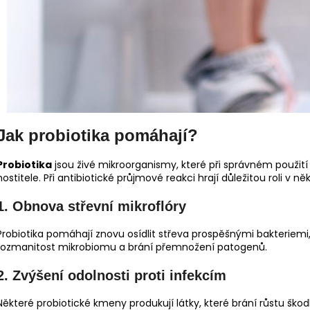
Jak probiotika pomáhají?
Probiotika
jsou živé mikroorganismy, které při správném použití p
hostitele. Při antibiotické průjmové reakci hrají důležitou roli v ně
1.
Obnova střevní mikroflóry
Probiotika pomáhají znovu osídlit střeva prospěšnými bakteriemi, 
rozmanitost mikrobiomu a brání přemnožení patogenů.
2.
Zvýšení odolnosti proti infekcím
Některé probiotické kmeny produkují látky, které brání růstu škodl