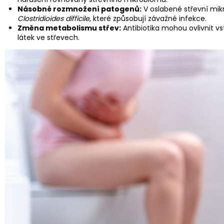
Násobné rozmnožení patogenů:
V oslabené střevní mik
Clostridioides difficile
, které způsobují závažné infekce.
Změna metabolismu střev:
Antibiotika mohou ovlivnit v
látek ve střevech.