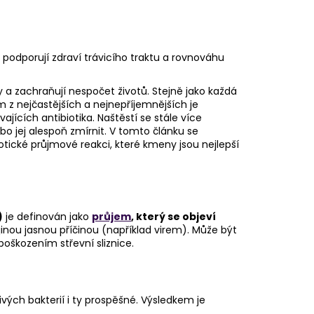
 podporují zdraví trávicího traktu a rovnováhu
 a zachraňují nespočet životů. Stejně jako každá
ím z nejčastějších a nejnepříjemnějších je
vajících antibiotika. Naštěstí se stále více
jej alespoň zmírnit. V tomto článku se
iotické průjmové reakci, které kmeny jsou nejlepší
)
je definován jako
průjem
, který se objeví
inou jasnou příčinou (například virem). Může být
poškozením střevní sliznice.
ivých bakterií i ty prospěšné. Výsledkem je