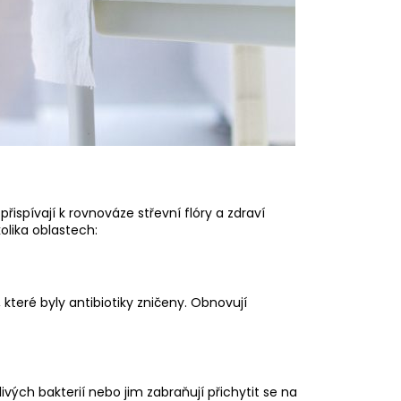
řispívají k rovnováze střevní flóry a zdraví
kolika oblastech:
které byly antibiotiky zničeny. Obnovují
ivých bakterií nebo jim zabraňují přichytit se na