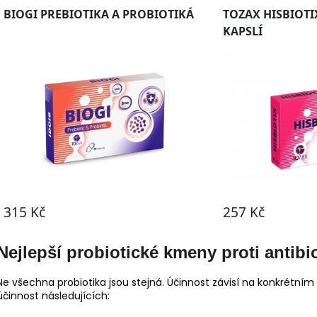
Nejlepší probiotické kmeny proti anti
Ne všechna probiotika jsou stejná. Účinnost závisí na konkrétní
účinnost následujících: