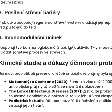
střevní sliznici.
3.
Posílení střevní bariéry
Probiotika podporují regeneraci střevní výstelky a udržují její ne
vstupu toxinů do těla.
4.
Imunomodulační účinek
Podporují tvorbu imunoglobulinů (např. IgA), aktivitu T-lymfocyt
zvládat zánětlivé procesy ve střevech.
Klinické studie a důkazy účinnosti prob
Účinnost probiotik při prevenci a léčbě antibiotické průjmy byl
Metaanalýza Cochrane (2020)
: Zahrnula více než 12 000
antibiotické průjmy až o 50 % ve srovnání s placebem.
The Lancet Infectious Diseases (2017)
: Zjistila, že prob
současně s antibiotiky a pokračuje se v jejich užívání alesp
Pediatrické studie
: Děti jsou obzvláště náchylné k antibio
zkracují jejich trvání.