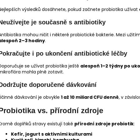
Nejlepších výsledků dosáhnete, pokud začnete probiotika užívat
Neužívejte je současně s antibiotiky
Antibiotika mohou ničit i některé probiotické bakterie. Mezi užití
alespoň 2–3 hodiny
.
Pokračujte i po ukončení antibiotické léčby
Doporučuje se užívat probiotika ještě
alespoň 1–2 týdny po uko
mikroflóra mohla plně zotavit.
Dodržujte doporučené dávkování
Účinné dávkování je obvykle
1 až 10 miliard CFU denně
, v závis
Probiotika vs. přírodní zdroje
Kromě doplňků stravy existují také
přírodní zdroje probiotik
:
Kefír, jogurt s aktivními kulturami
Kyslé zelí, kimchi, kombucha