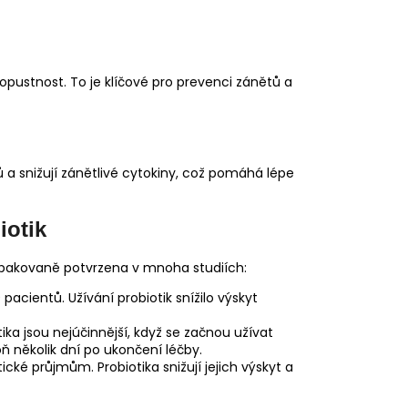
propustnost. To je klíčové pro prevenci zánětů a
ů a snižují zánětlivé cytokiny, což pomáhá lépe
iotik
a opakovaně potvrzena v mnoha studiích:
 pacientů. Užívání probiotik snížilo výskyt
iotika jsou nejúčinnější, když se začnou užívat
oň několik dní po ukončení léčby.
tické průjmům. Probiotika snižují jejich výskyt a