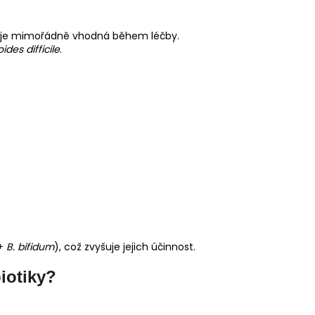
oto je mimořádně vhodná během léčby.
oides difficile
.
+
B. bifidum
), což zvyšuje jejich účinnost.
iotiky?