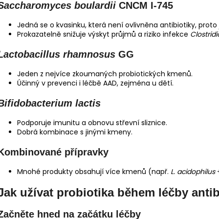
Saccharomyces boulardii
CNCM I-745
Jedná se o kvasinku, která není ovlivněna antibiotiky, pr
Prokazatelně snižuje výskyt průjmů a riziko infekce
Clostridi
Lactobacillus rhamnosus
GG
Jeden z nejvíce zkoumaných probiotických kmenů.
Účinný v prevenci i léčbě AAD, zejména u dětí.
Bifidobacterium lactis
Podporuje imunitu a obnovu střevní sliznice.
Dobrá kombinace s jinými kmeny.
Kombinované přípravky
Mnohé produkty obsahují více kmenů (např.
L. acidophilus
Jak užívat probiotika během léčby antib
Začněte hned na začátku léčby