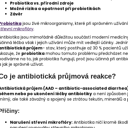
Probiotika vs. přírodní zdroje
Možné rizika a opatrnost při probiotikách
Závěr
Probiotika
jsou živé mikroorganismy, které při správném užívání
střevní mikroflóry
.
Antibiotika jsou mimořádně důležitou součástí moderní medicíny
účinná léčba však i jejich užívání může mít vedlejší účinky. Jedn
antibiotická průjem
– stav, který postihuje až 30 % pacientů uží
ukazuje, že
probiotika
mohou tomuto problému předcházet nebo 
podíváme na to, jak probiotika fungují, proč jsou účinná při antib
a jak je správně užívat.
Co je antibiotická průjmová reakce?
Antibiotická průjem (AAD – antibiotic-associated diarrhea
během nebo po ukončení léčby antibiotiky
a není způsoben j
mírný, ale také závažný a spojený se ztrátou tekutin, minerálů a 
Příčiny:
Narušení střevní mikroflóry:
Antibiotika ničí kromě škodl
narušení rovnováhy střevního mikrobiomu.