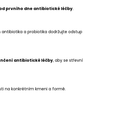
od prvního dne antibiotické léčby
.
m antibiotika a probiotika dodržujte odstup
nčení antibiotické léčby
, aby se střevní
losti na konkrétním kmeni a formě.