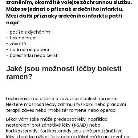
zraněním, okamžitě volejte záchrannou službu.
Může se jednat o příznak srdečního infarktu.
Mezi další příznaky srdečního infarktu patří
např:
- potíže s dýcháním
- tlak na hrudi
- závratě
- nadměrné pocení
- bolest krku nebo čelisti
Jaké jsou možnosti léčby bolesti
ramen?
Léčba závisí na příčině a závažnosti bolesti ramene.
Některé možnosti léčby zahrnují fyzikální nebo pracovní
terapii, závěs nebo imobilizér ramene nebo operaci.
Lékař vám také může předepsat léky, například
nesteroidní protizánětlivé léky (NSAID) nebo
kortikosteroidy. Kortikosteroidy jsou silné protizánětlivé
léky, které lze užívat ústy nebo je lékař může aplikovat do