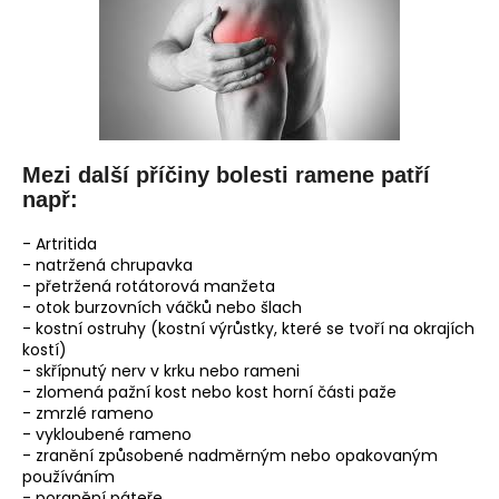
Mezi další příčiny bolesti ramene patří
např:
- Artritida
- natržená chrupavka
- přetržená rotátorová manžeta
- otok burzovních váčků nebo šlach
- kostní ostruhy (kostní výrůstky, které se tvoří na okrajích
kostí)
- skřípnutý nerv v krku nebo rameni
- zlomená pažní kost nebo kost horní části paže
- zmrzlé rameno
- vykloubené rameno
- zranění způsobené nadměrným nebo opakovaným
používáním
- poranění páteře