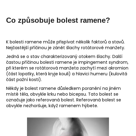
Co způsobuje bolest ramene?
K bolesti ramene může přispívat několik faktorů a stavů.
Nejčastější příčinou je zánět šlachy rotátorové manžety.
Jedná se o stav charakterizovaný otokem šlachy. Další
častou příčinou bolesti ramene je impingement syndrom,
při kterém se rotátorová manžeta zachytí mezi akromion
(část lopatky, která kryje kouli) a hlavici humeru (kulovitá
část pažní kosti).
Někdy je bolest ramene důsledkem poranění na jiném
místě těla, obvykle krku nebo bicepsu. Tato bolest se
označuje jako referovaná bolest. Referovaná bolest se
obvykle nezhoršuje, když ramenem hýbete.