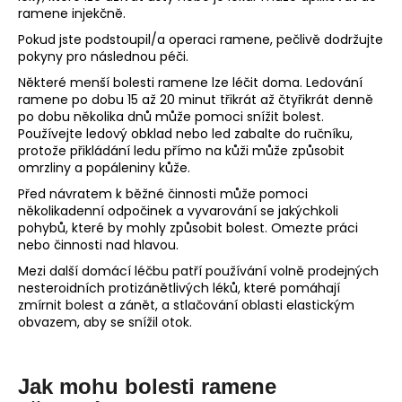
ramene injekčně.
Pokud jste podstoupil/a operaci ramene, pečlivě dodržujte
pokyny pro následnou péči.
Některé menší bolesti ramene lze léčit doma. Ledování
ramene po dobu 15 až 20 minut třikrát až čtyřikrát denně
po dobu několika dnů může pomoci snížit bolest.
Používejte ledový obklad nebo led zabalte do ručníku,
protože přikládání ledu přímo na kůži může způsobit
omrzliny a popáleniny kůže.
Před návratem k běžné činnosti může pomoci
několikadenní odpočinek a vyvarování se jakýchkoli
pohybů, které by mohly způsobit bolest. Omezte práci
nebo činnosti nad hlavou.
Mezi další domácí léčbu patří používání volně prodejných
nesteroidních protizánětlivých léků, které pomáhají
zmírnit bolest a zánět, a stlačování oblasti elastickým
obvazem, aby se snížil otok.
Jak mohu bolesti ramene