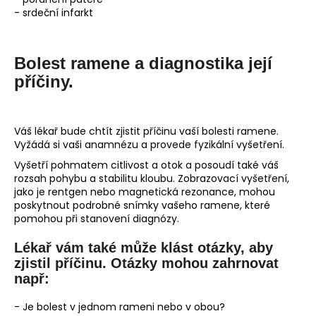
- srdeční infarkt
Bolest ramene a diagnostika její
příčiny.
Váš lékař bude chtít zjistit příčinu vaší bolesti ramene.
Vyžádá si vaši anamnézu a provede fyzikální vyšetření.
Vyšetří pohmatem citlivost a otok a posoudí také váš
rozsah pohybu a stabilitu kloubu. Zobrazovací vyšetření,
jako je rentgen nebo magnetická rezonance, mohou
poskytnout podrobné snímky vašeho ramene, které
pomohou při stanovení diagnózy.
Lékař vám také může klást otázky, aby
zjistil příčinu. Otázky mohou zahrnovat
např:
- Je bolest v jednom rameni nebo v obou?