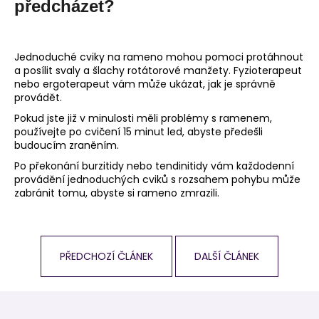
předcházet?
Jednoduché cviky na rameno mohou pomoci protáhnout
a posílit svaly a šlachy rotátorové manžety. Fyzioterapeut
nebo ergoterapeut vám může ukázat, jak je správně
provádět.
Pokud jste již v minulosti měli problémy s ramenem,
používejte po cvičení 15 minut led, abyste předešli
budoucím zraněním.
Po překonání burzitidy nebo tendinitidy vám každodenní
provádění jednoduchých cviků s rozsahem pohybu může
zabránit tomu, abyste si rameno zmrazili.
PŘEDCHOZÍ ČLÁNEK
DALŠÍ ČLÁNEK
Z
á