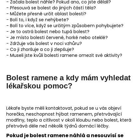
- Začala bolest náhle? Pokud ano, co jste dělali?
- Přesouvá se bolest do jiných částí těla?
- Můžete přesně určit oblast bolesti?
- Bolí to, i když se nehýbete?
- Bolí to více, když se určitým způsobem pohybujete?
- Je to ostrá bolest nebo tupá bolest?
- Je místo bolesti červené, horké nebo oteklé?
- Zdržuje vás bolest v noci vzhůru?
- Co ji zhoršuje a co ji zlepšuje?
- Museli jste kvůli bolesti ramene omezit své aktivity?
Bolest ramene a kdy mám vyhledat
lékařskou pomoc?
Lékaře byste měli kontaktovat, pokud se u vás objeví
horečka, neschopnost hýbat ramenem, přetrvávající
modřiny, teplo a citlivost v okolí kloubu nebo bolest, která
přetrvává déle než několik týdnů domácí léčby.
Pokud je bolest ramene náhlá a nesouvisí se