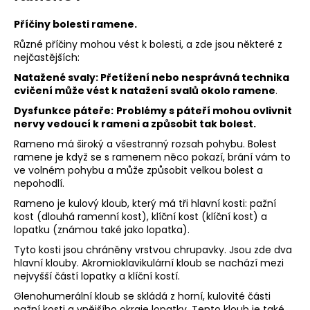
a
Příčiny bolesti ramene.
j
Různé příčiny mohou vést k bolesti, a zde jsou některé z
í
nejčastějších:
t
Natažené svaly: Přetížení nebo nesprávná technika
?
cvičení může vést k natažení svalů okolo ramene
.
Dysfunkce páteře:
Problémy s páteří mohou ovlivnit
nervy vedoucí k rameni a způsobit tak bolest.
Rameno má široký a všestranný rozsah pohybu. Bolest
ramene je když se s ramenem něco pokazí, brání vám to
HLEDAT
ve volném pohybu a může způsobit velkou bolest a
nepohodlí.
Rameno je kulový kloub, který má tři hlavní kosti: pažní
kost (dlouhá ramenní kost), klíční kost (klíční kost) a
D
lopatku (známou také jako lopatka).
o
p
Tyto kosti jsou chráněny vrstvou chrupavky. Jsou zde dva
hlavní klouby. Akromioklavikulární kloub se nachází mezi
o
nejvyšší částí lopatky a klíční kostí.
r
u
Glenohumerální kloub se skládá z horní, kulovité části
pažní kosti a vnějšího okraje lopatky. Tento kloub je také