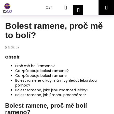
Přejít
K
Hledat
Nákupní
M
na
CZK
o
Přihlášení
obsah
Zpět
Zpět
š
košík
í
Bolest ramene, proč mě
C
k
to bolí?
o
p
o
8.9.2023
t
Obsah:
ř
Proč mě bolí rameno?
e
Co způsobuje bolest ramene?
b
Co způsobuje bolest ramene.
u
Bolest ramene a kdy mám vyhledat lékařskou
pomoc?
j
Bolest ramene, jaké jsou možnosti léčby?
e
Bolest ramene, jak jí mohu předcházet?
t
Bolest ramene, proč mě bolí
e
rameno?
n