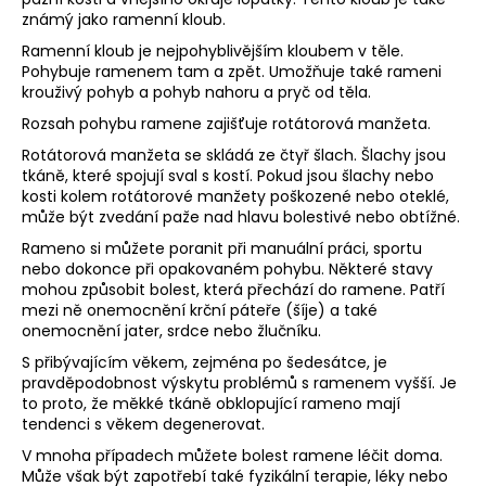
č
známý jako ramenní kloub.
u
j
Ramenní kloub je nejpohyblivějším kloubem v těle.
e
Pohybuje ramenem tam a zpět. Umožňuje také rameni
krouživý pohyb a pohyb nahoru a pryč od těla.
m
e
Rozsah pohybu ramene zajišťuje rotátorová manžeta.
Rotátorová manžeta se skládá ze čtyř šlach. Šlachy jsou
tkáně, které spojují sval s kostí. Pokud jsou šlachy nebo
kosti kolem rotátorové manžety poškozené nebo oteklé,
může být zvedání paže nad hlavu bolestivé nebo obtížné.
Rameno si můžete poranit při manuální práci, sportu
nebo dokonce při opakovaném pohybu. Některé stavy
mohou způsobit bolest, která přechází do ramene. Patří
mezi ně onemocnění krční páteře (šíje) a také
onemocnění jater, srdce nebo žlučníku.
S přibývajícím věkem, zejména po šedesátce, je
pravděpodobnost výskytu problémů s ramenem vyšší. Je
to proto, že měkké tkáně obklopující rameno mají
tendenci s věkem degenerovat.
V mnoha případech můžete bolest ramene léčit doma.
Může však být zapotřebí také fyzikální terapie, léky nebo