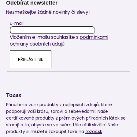
Odebírat newsletter
p
Nezmeškejte žádné novinky či slevy!
a
t
E-mail
í
Vložením e-mailu souhlasíte s
podmínkami
ochrany osobních údajů
PŘIHLÁSIT SE
Tozax
Přinášíme vám produkty z nejlepších zdrojů, které
podporují vaši krásu, zdraví a sebevědomí. Naše
certifikované produkty z prémiových přírodních látek se
starají o to, abyste se ve svém těle cítili skvěle! Naše
produkty si mužete zakoupit take na
tozax.sk