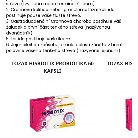
střeva (tzv. ileum nebo terminální ileum).
2. Crohnova kolitida neboli granulomatózní kolitida
postihuje pouze vaše tlusté střevo.
3. Gastroduodenální Crohnova choroba postihuje váš
žaludek a první část tenkého střeva (nazývanou
dvanáctník).
5. Ileitida postihuje vaše ileum.
6. Jejunoileitida způsobuje malé oblasti zánětu v horní
polovině vašeho tenkého střeva (nazývané jejunum).