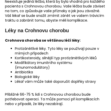
Neexistuje jediná léčba, která by byla vhodná pro každého
pacienta s Crohnovou chorobou. Vaše léčba bude záviset
na tom, co způsobuje vaše příznaky a jak jsou závažné.
Váš lékař se bude snažit zmírnit zánět ve vašem trávicím
traktu a zabránit tomu, abyste měli komplikace.
Léky na Crohnovu chorobu
Crohnova choroba se většinou léčí léky:
Protizánětlivé léky. Tyto léky se používají pouze v
mírných případech
Kortikosteroidy, silnější typ protizánětlivých léků
Modifikátory imunitního systému
(imunomodulátory)
Antibiotika
Biologické léky
Lékař vám může také doporučit doplňky stravy
Přibližně 66-75 % lidí s Crohnovou chorobou bude
potřebovat operaci. Ta může pomoci při komplikacích
nebo v případě, že léky nezabírají.