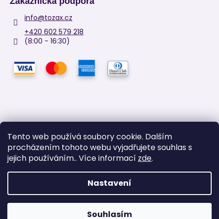
Zákaznická podpora
info
@
tozax.cz
+420 602 579 218
(8:00 - 16:30)
Tento web používá soubory cookie. Dalším
procházením tohoto webu vyjadřujete souhlas s
Facebook
jejich používáním.. Více informací
zde
.
Nastavení
Vytvořil Shoptet
Copyright 2026
TOZAX
. Všechna práva vyhrazena.
Upravit
Souhlasím
nastavení cookies