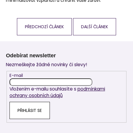
minimalizovat vzplanutí a chránit vaše zdraví.
PŘEDCHOZÍ ČLÁNEK
DALŠÍ ČLÁNEK
Z
á
Odebírat newsletter
p
Nezmeškejte žádné novinky či slevy!
a
t
E-mail
í
Vložením e-mailu souhlasíte s
podmínkami
ochrany osobních údajů
PŘIHLÁSIT SE