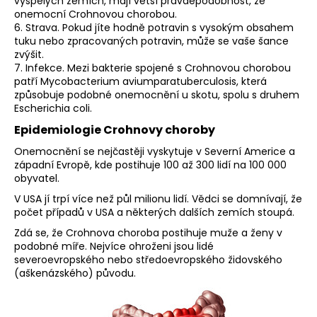
vyspělých zemích, mají větší pravděpodobnost, že
onemocní Crohnovou chorobou.
6. Strava. Pokud jíte hodně potravin s vysokým obsahem
tuku nebo zpracovaných potravin, může se vaše šance
zvýšit.
7. Infekce. Mezi bakterie spojené s Crohnovou chorobou
patří Mycobacterium aviumparatuberculosis, která
způsobuje podobné onemocnění u skotu, spolu s druhem
Escherichia coli.
Epidemiologie Crohnovy choroby
Onemocnění se nejčastěji vyskytuje v Severní Americe a
západní Evropě, kde postihuje 100 až 300 lidí na 100 000
obyvatel.
V USA jí trpí více než půl milionu lidí. Vědci se domnívají, že
počet případů v USA a některých dalších zemích stoupá.
Zdá se, že Crohnova choroba postihuje muže a ženy v
podobné míře. Nejvíce ohroženi jsou lidé
severoevropského nebo středoevropského židovského
(aškenázského) původu.