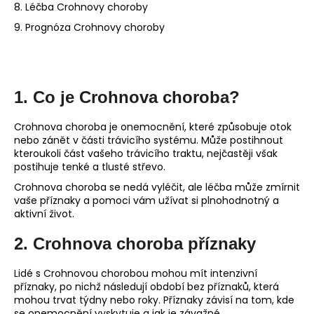
8. Léčba Crohnovy choroby
a
9. Prognóza Crohnovy choroby
j
í
t
?
1. Co je Crohnova choroba?
Crohnova choroba je onemocnění, které způsobuje otok
nebo zánět v části trávicího systému. Může postihnout
kteroukoli část vašeho trávicího traktu, nejčastěji však
HLEDAT
postihuje tenké a tlusté střevo.
Crohnova choroba se nedá vyléčit, ale léčba může zmírnit
vaše příznaky a pomoci vám užívat si plnohodnotný a
aktivní život.
D
o
2. Crohnova choroba příznaky
p
o
Lidé s Crohnovou chorobou mohou mít intenzivní
r
příznaky, po nichž následují období bez příznaků, která
u
mohou trvat týdny nebo roky. Příznaky závisí na tom, kde
se onemocnění vyskytuje a jak je závažné.