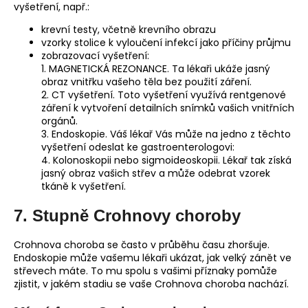
vyšetření, např.:
krevní testy, včetně krevního obrazu
vzorky stolice k vyloučení infekcí jako příčiny průjmu
zobrazovací vyšetření:
1. MAGNETICKÁ REZONANCE. Ta lékaři ukáže jasný
obraz vnitřku vašeho těla bez použití záření.
2. CT vyšetření. Toto vyšetření využívá rentgenové
záření k vytvoření detailních snímků vašich vnitřních
orgánů.
3. Endoskopie. Váš lékař Vás může na jedno z těchto
vyšetření odeslat ke gastroenterologovi:
4. Kolonoskopii nebo sigmoideoskopii. Lékař tak získá
jasný obraz vašich střev a může odebrat vzorek
tkáně k vyšetření.
7. Stupně Crohnovy choroby
Crohnova choroba se často v průběhu času zhoršuje.
Endoskopie může vašemu lékaři ukázat, jak velký zánět ve
střevech máte. To mu spolu s vašimi příznaky pomůže
zjistit, v jakém stadiu se vaše Crohnova choroba nachází.