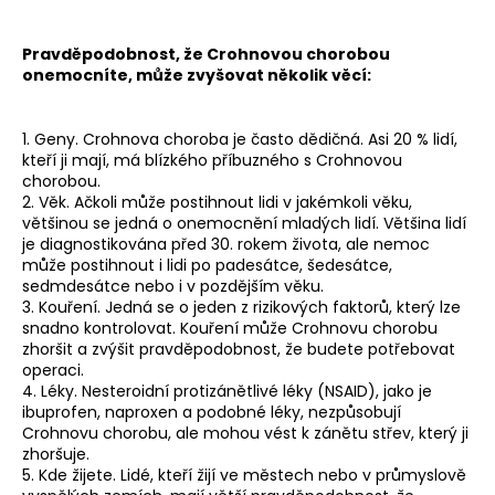
Pravděpodobnost, že Crohnovou chorobou
onemocníte, může zvyšovat několik věcí:
1. Geny. Crohnova choroba je často dědičná. Asi 20 % lidí,
kteří ji mají, má blízkého příbuzného s Crohnovou
chorobou.
2. Věk. Ačkoli může postihnout lidi v jakémkoli věku,
většinou se jedná o onemocnění mladých lidí. Většina lidí
je diagnostikována před 30. rokem života, ale nemoc
může postihnout i lidi po padesátce, šedesátce,
sedmdesátce nebo i v pozdějším věku.
3. Kouření. Jedná se o jeden z rizikových faktorů, který lze
snadno kontrolovat. Kouření může Crohnovu chorobu
zhoršit a zvýšit pravděpodobnost, že budete potřebovat
operaci.
4. Léky. Nesteroidní protizánětlivé léky (NSAID), jako je
ibuprofen, naproxen a podobné léky, nezpůsobují
Crohnovu chorobu, ale mohou vést k zánětu střev, který ji
zhoršuje.
5. Kde žijete. Lidé, kteří žijí ve městech nebo v průmyslově