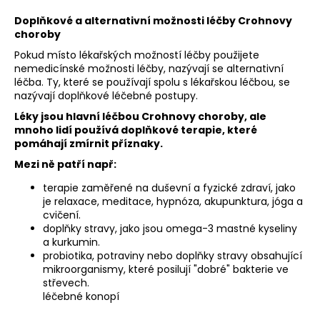
Doplňkové a alternativní možnosti léčby Crohnovy
choroby
Pokud místo lékařských možností léčby použijete
nemedicínské možnosti léčby, nazývají se alternativní
léčba. Ty, které se používají spolu s lékařskou léčbou, se
nazývají doplňkové léčebné postupy.
Léky jsou hlavní léčbou Crohnovy choroby, ale
mnoho lidí používá doplňkové terapie, které
pomáhají zmírnit příznaky.
Mezi ně patří např:
terapie zaměřené na duševní a fyzické zdraví, jako
je relaxace, meditace, hypnóza, akupunktura, jóga a
cvičení.
doplňky stravy, jako jsou omega-3 mastné kyseliny
a kurkumin.
probiotika, potraviny nebo doplňky stravy obsahující
mikroorganismy, které posilují "dobré" bakterie ve
střevech.
léčebné konopí