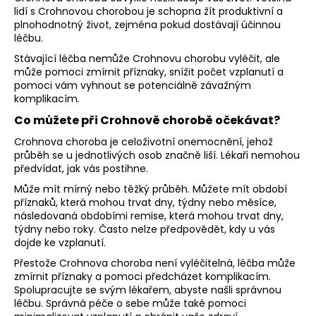
lidí s Crohnovou chorobou je schopna žít produktivní a
plnohodnotný život, zejména pokud dostávají účinnou
léčbu.
Stávající léčba nemůže Crohnovu chorobu vyléčit, ale
může pomoci zmírnit příznaky, snížit počet vzplanutí a
pomoci vám vyhnout se potenciálně závažným
komplikacím.
Co můžete při Crohnově chorobě očekávat?
Crohnova choroba je celoživotní onemocnění, jehož
průběh se u jednotlivých osob značně liší. Lékaři nemohou
předvídat, jak vás postihne.
Může mít mírný nebo těžký průběh. Můžete mít období
příznaků, která mohou trvat dny, týdny nebo měsíce,
následovaná obdobími remise, která mohou trvat dny,
týdny nebo roky. Často nelze předpovědět, kdy u vás
dojde ke vzplanutí.
Přestože Crohnova choroba není vyléčitelná, léčba může
zmírnit příznaky a pomoci předcházet komplikacím.
Spolupracujte se svým lékařem, abyste našli správnou
léčbu. Správná péče o sebe může také pomoci