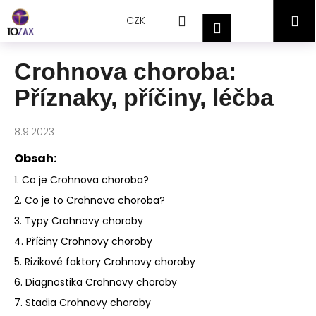
Přejít
K
Hledat
Nákupní
M
na
CZK
o
Přihlášení
obsah
Zpět
Zpět
š
košík
í
Crohnova choroba:
C
k
Příznaky, příčiny, léčba
o
p
o
8.9.2023
t
Obsah:
ř
1. Co je Crohnova choroba?
e
2. Co je to Crohnova choroba?
b
3. Typy Crohnovy choroby
u
j
4. Příčiny Crohnovy choroby
e
5. Rizikové faktory Crohnovy choroby
t
6. Diagnostika Crohnovy choroby
e
7. Stadia Crohnovy choroby
n