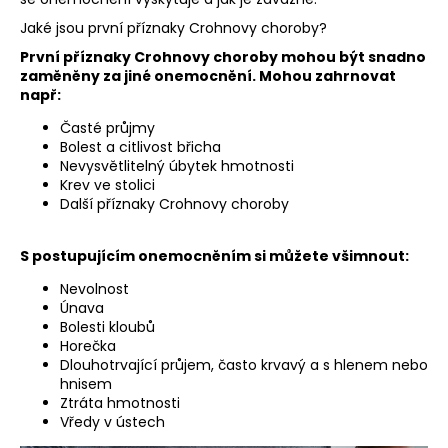
č
u
Jaké jsou první příznaky Crohnovy choroby?
j
První příznaky Crohnovy choroby mohou být snadno
e
zaměněny za jiné onemocnění. Mohou zahrnovat
m
např:
e
Časté průjmy
Bolest a citlivost břicha
Nevysvětlitelný úbytek hmotnosti
Krev ve stolici
Další příznaky Crohnovy choroby
S postupujícím onemocněním si můžete všimnout:
Nevolnost
Únava
Bolesti kloubů
Horečka
Dlouhotrvající průjem, často krvavý a s hlenem nebo
hnisem
Ztráta hmotnosti
Vředy v ústech