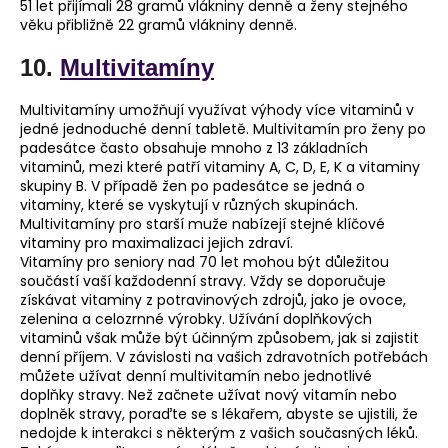
51 let přijímali 28 gramů vlákniny denně a ženy stejného
věku přibližně 22 gramů vlákniny denně.
10.
Multivitamíny
Multivitamíny umožňují využívat výhody více vitaminů v
jedné jednoduché denní tabletě. Multivitamín pro ženy po
padesátce často obsahuje mnoho z 13 základních
vitaminů, mezi které patří vitaminy A, C, D, E, K a vitaminy
skupiny B. V případě žen po padesátce se jedná o
vitaminy, které se vyskytují v různých skupinách.
Multivitamíny pro starší muže nabízejí stejné klíčové
vitaminy pro maximalizaci jejich zdraví.
Vitamíny pro seniory nad 70 let mohou být důležitou
součástí vaší každodenní stravy. Vždy se doporučuje
získávat vitaminy z potravinových zdrojů, jako je ovoce,
zelenina a celozrnné výrobky. Užívání doplňkových
vitaminů však může být účinným způsobem, jak si zajistit
denní příjem. V závislosti na vašich zdravotních potřebách
můžete užívat denní multivitamín nebo jednotlivé
doplňky stravy. Než začnete užívat nový vitamín nebo
doplněk stravy, poraďte se s lékařem, abyste se ujistili, že
nedojde k interakci s některým z vašich současných léků.