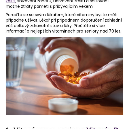
č
kostí,
snižování zánětů, udržování zraku a snižování
možné ztráty paměti s přibývajícím věkem.
u
j
Poraďte se se svým lékařem, které vitaminy byste měli
e
případně užívat. Lékař při případném doporučení zohlední
m
váš celkový zdravotní stav a léky. Přečtěte si více
informací o nejlepších vitamínech pro seniory nad 70 let.
e