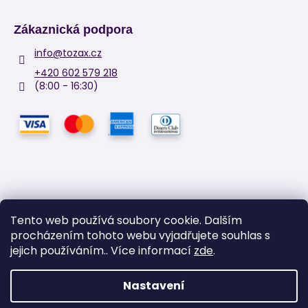
Zákaznická podpora
info
@
tozax.cz
+420 602 579 218
(8:00 - 16:30)
Tento web používá soubory cookie. Dalším
procházením tohoto webu vyjadřujete souhlas s
Facebook
jejich používáním.. Více informací
zde
.
Nastavení
Vytvořil Shoptet