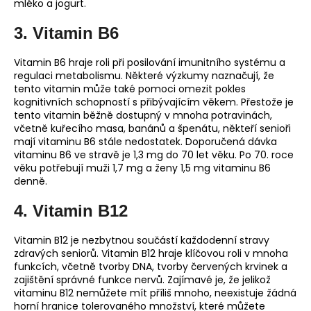
mléko a jogurt.
3. Vitamin B6
Vitamin B6 hraje roli při posilování imunitního systému a
regulaci metabolismu. Některé výzkumy naznačují, že
tento vitamin může také pomoci omezit pokles
kognitivních schopností s přibývajícím věkem. Přestože je
tento vitamin běžně dostupný v mnoha potravinách,
včetně kuřecího masa, banánů a špenátu, někteří senioři
mají vitaminu B6 stále nedostatek. Doporučená dávka
vitaminu B6 ve stravě je 1,3 mg do 70 let věku. Po 70. roce
věku potřebují muži 1,7 mg a ženy 1,5 mg vitaminu B6
denně.
4. Vitamin B12
Vitamin B12 je nezbytnou součástí každodenní stravy
zdravých seniorů. Vitamin B12 hraje klíčovou roli v mnoha
funkcích, včetně tvorby DNA, tvorby červených krvinek a
zajištění správné funkce nervů. Zajímavé je, že jelikož
vitaminu B12 nemůžete mít příliš mnoho, neexistuje žádná
horní hranice tolerovaného množství, které můžete