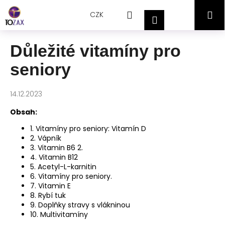
Přejít
K
Hledat
Nákupní
M
na
CZK
o
Přihlášení
obsah
Zpět
Zpět
š
košík
í
Důležité vitamíny pro
C
k
seniory
o
p
o
14.12.2023
t
Obsah:
ř
1. Vitamíny pro seniory: Vitamín D
e
2. Vápník
b
3. Vitamin B6 2.
4. Vitamin B12
u
5. Acetyl-L-karnitin
j
6. Vitamíny pro seniory.
e
7. Vitamin E
8. Rybí tuk
t
9. Doplňky stravy s vlákninou
e
10. Multivitamíny
n