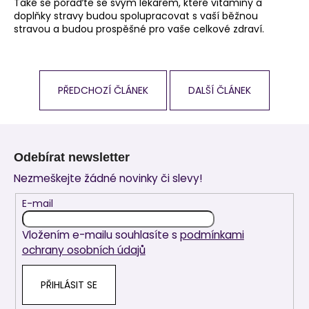
Také se poraďte se svým lékařem, které vitaminy a
doplňky stravy budou spolupracovat s vaší běžnou
stravou a budou prospěšné pro vaše celkové zdraví.
PŘEDCHOZÍ ČLÁNEK
DALŠÍ ČLÁNEK
Z
á
Odebírat newsletter
p
Nezmeškejte žádné novinky či slevy!
a
t
E-mail
í
Vložením e-mailu souhlasíte s
podmínkami
ochrany osobních údajů
PŘIHLÁSIT SE