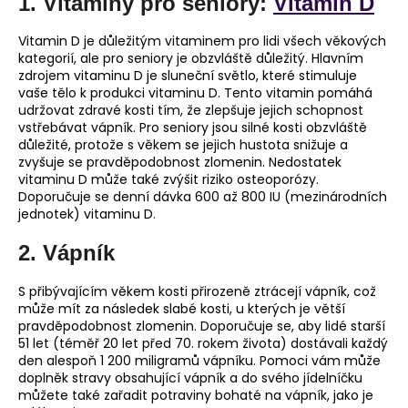
1. Vitamíny pro seniory:
Vitamín D
Vitamin D je důležitým vitaminem pro lidi všech věkových
kategorií, ale pro seniory je obzvláště důležitý. Hlavním
zdrojem vitaminu D je sluneční světlo, které stimuluje
vaše tělo k produkci vitaminu D. Tento vitamin pomáhá
udržovat zdravé kosti tím, že zlepšuje jejich schopnost
vstřebávat vápník. Pro seniory jsou silné kosti obzvláště
důležité, protože s věkem se jejich hustota snižuje a
zvyšuje se pravděpodobnost zlomenin. Nedostatek
vitaminu D může také zvýšit riziko osteoporózy.
Doporučuje se denní dávka 600 až 800 IU (mezinárodních
jednotek) vitaminu D.
2. Vápník
S přibývajícím věkem kosti přirozeně ztrácejí vápník, což
může mít za následek slabé kosti, u kterých je větší
pravděpodobnost zlomenin. Doporučuje se, aby lidé starší
51 let (téměř 20 let před 70. rokem života) dostávali každý
den alespoň 1 200 miligramů vápníku. Pomoci vám může
doplněk stravy obsahující vápník a do svého jídelníčku
můžete také zařadit potraviny bohaté na vápník, jako je