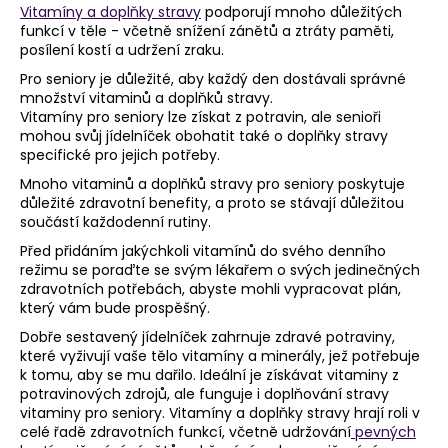
Vitamíny a doplňky stravy
podporují mnoho důležitých
a
funkcí v těle - včetně snížení zánětů a ztráty paměti,
j
posílení kostí a udržení zraku.
í
Pro seniory je důležité, aby každý den dostávali správné
množství vitaminů a doplňků stravy.
t
Vitamíny pro seniory lze získat z potravin, ale senioři
?
mohou svůj jídelníček obohatit také o doplňky stravy
specifické pro jejich potřeby.
Mnoho vitaminů a doplňků stravy pro seniory poskytuje
důležité zdravotní benefity, a proto se stávají důležitou
součástí každodenní rutiny.
HLEDAT
Před přidáním jakýchkoli vitamínů do svého denního
režimu se poraďte se svým lékařem o svých jedinečných
zdravotních potřebách, abyste mohli vypracovat plán,
který vám bude prospěšný.
D
Dobře sestavený jídelníček zahrnuje zdravé potraviny,
o
které vyživují vaše tělo vitamíny a minerály, jež potřebuje
p
k tomu, aby se mu dařilo. Ideální je získávat vitaminy z
o
potravinových zdrojů, ale funguje i doplňování stravy
r
vitaminy pro seniory. Vitamíny a doplňky stravy hrají roli v
u
celé řadě zdravotních funkcí, včetně udržování
pevných