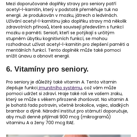
Mezi doporučované doplňky stravy pro seniory patří
acetyl-l-karnitin, který v podstatě přeměňuje tuk na
energii. Je produkován v mozku, játrech a ledvinách.
Užívání acetyl-l-karnitinu jako doplňku stravy má několik
zdravotních přínosů, které souvisejí především s funkcí
mozku a paměti. Senioři, kteří se potýkají s určitým
stupněm úbytku kognitivních funkcí, se mohou
rozhodnout užívat acetyl-l-karnitin pro zlepšení paměti a
mentálních funkcí. Tento doplněk může také pomoci
snížit únavu a obnovit energii.
6. Vitamíny pro seniory.
Pro seniory je důležitý také vitamin A. Tento vitamin
zlepšuje funkci
imunitního systému
, což vám může
pomoci udržet si zdraví. Hraje také roli ve vašem zraku,
který se může s věkem přirozeně zhoršovat. Na vitamin A
je bohatá řada potravin, včetně brokolice, vajec, sladkých
brambor a dýně. Národní institut pro stárnutí doporučuje,
aby muži denně přijímali 900 mcg (mikrogramů)
vitaminu A a ženy 700 mcg RAE.