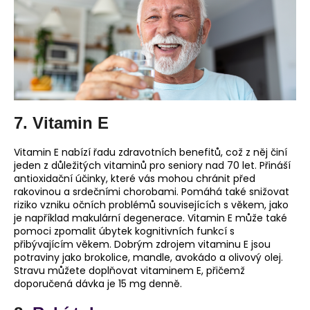
7. Vitamin E
Vitamin E nabízí řadu zdravotních benefitů, což z něj činí
jeden z důležitých vitaminů pro seniory nad 70 let. Přináší
antioxidační účinky, které vás mohou chránit před
rakovinou a srdečními chorobami. Pomáhá také snižovat
riziko vzniku očních problémů souvisejících s věkem, jako
je například makulární degenerace. Vitamin E může také
pomoci zpomalit úbytek kognitivních funkcí s
přibývajícím věkem. Dobrým zdrojem vitaminu E jsou
potraviny jako brokolice, mandle, avokádo a olivový olej.
Stravu můžete doplňovat vitaminem E, přičemž
doporučená dávka je 15 mg denně.