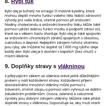
8.
Rybí tuk
Rybí olej je bohatý na omega-3 mastné kyseliny, které
mohou zlepšit mnoho funkcí vašeho těla. Nabízí zdravotní
výhody pro vaše srdce, včetně pomoci při snižování
hladiny cholesterolu a snižování krevního tlaku. Může také
pomoci udržet dobrou funkci mozku a podpořit zdraví očí,
které se s věkem často zhoršuje. Rybí olej je také spojován
se snižováním chronických zánětů spojených s obezitou,
cukrovkou a depresí. Nejlepším zdrojem tohoto vitaminu
jsou ryby, ale můžete ho doplnit až 1 000 mg rybího oleje
každý den. Rybí olej je k dostání v kapslích (bez chuti) v
místní lékárně.
9. Doplňky stravy s
vlákninou
S přibývajícím věkem se vláknina stává ještě důležitějším
prvkem y naší každodenní stravy. Každodenní příjem
dostatečného množství vlákniny může pomoci s
trávením, zmírnit zácpu a pomoci vám vyhnout se dalším
žaludečním problémům. Ovoce, zelenina a celozrnné
výrobky jsou dobrým zdrojem vlákniny. Můžete také přidat
doplněk stravy s vlákninou. Doporučuje se, aby muži starší