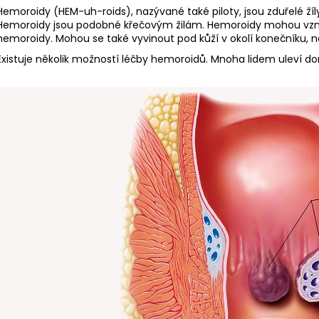
Hemoroidy (HEM-uh-roids), nazývané také piloty, jsou zduřelé žíly
Hemoroidy jsou podobné křečovým žilám. Hemoroidy mohou vznikat
hemoroidy. Mohou se také vyvinout pod kůží v okolí konečníku, n
Existuje několik možností léčby hemoroidů. Mnoha lidem uleví do