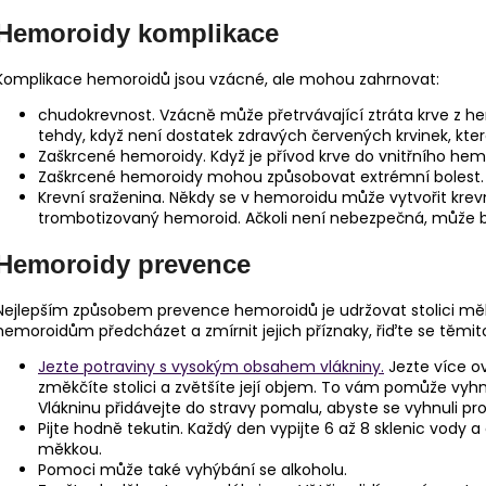
Hemoroidy komplikace
Komplikace hemoroidů jsou vzácné, ale mohou zahrnovat:
chudokrevnost. Vzácně může přetrvávající ztráta krve z h
tehdy, když není dostatek zdravých červených krvinek, kter
Zaškrcené hemoroidy. Když je přívod krve do vnitřního he
Zaškrcené hemoroidy mohou způsobovat extrémní bolest.
Krevní sraženina. Někdy se v hemoroidu může vytvořit kre
trombotizovaný hemoroid. Ačkoli není nebezpečná, může být 
Hemoroidy prevence
Nejlepším způsobem prevence hemoroidů je udržovat stolici mě
hemoroidům předcházet a zmírnit jejich příznaky, řiďte se těmit
Jezte potraviny s vysokým obsahem vlákniny.
Jezte více o
změkčíte stolici a zvětšíte její objem. To vám pomůže vyh
Vlákninu přidávejte do stravy pomalu, abyste se vyhnuli
Pijte hodně tekutin. Každý den vypijte 6 až 8 sklenic vody a
měkkou.
Pomoci může také vyhýbání se alkoholu.