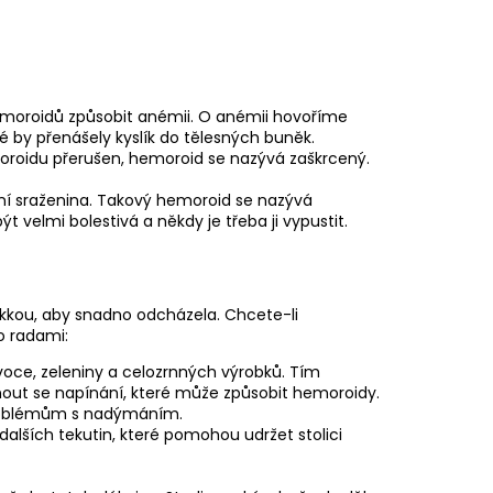
emoroidů způsobit anémii. O anémii hovoříme
é by přenášely kyslík do tělesných buněk.
moroidu přerušen, hemoroid se nazývá zaškrcený.
vní sraženina. Takový hemoroid se nazývá
velmi bolestivá a někdy je třeba ji vypustit.
kkou, aby snadno odcházela. Chcete-li
o radami:
voce, zeleniny a celozrnných výrobků. Tím
nout se napínání, které může způsobit hemoroidy.
 problémům s nadýmáním.
 dalších tekutin, které pomohou udržet stolici