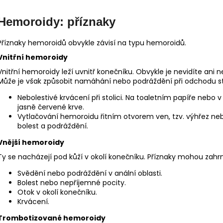
Hemoroidy: příznaky
Příznaky hemoroidů obvykle závisí na typu hemoroidů.
Vnitřní hemoroidy
Vnitřní hemoroidy leží uvnitř konečníku. Obvykle je nevidíte ani n
Může je však způsobit namáhání nebo podráždění při odchodu st
Nebolestivé krvácení při stolici. Na toaletním papíře neb
jasně červené krve.
Vytlačování hemoroidu řitním otvorem ven, tzv. výhřez n
bolest a podráždění.
Vnější hemoroidy
Ty se nacházejí pod kůží v okolí konečníku. Příznaky mohou zahr
Svědění nebo podráždění v anální oblasti.
Bolest nebo nepříjemné pocity.
Otok v okolí konečníku.
Krvácení.
Trombotizované hemoroidy