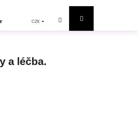
Přihlášení
Hledat
Nákupní
jmů
CZK
y a léčba.
košík