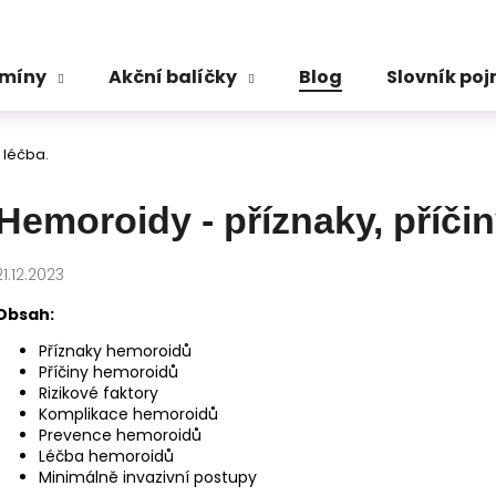
amíny
Akční balíčky
Blog
Slovník po
Co potřebujete najít?
 léčba.
HLEDAT
Hemoroidy - příznaky, příčin
21.12.2023
Doporučujeme
Obsah:
Příznaky hemoroidů
Příčiny hemoroidů
Rizikové faktory
Komplikace hemoroidů
Prevence hemoroidů
Léčba hemoroidů
Minimálně invazivní postupy