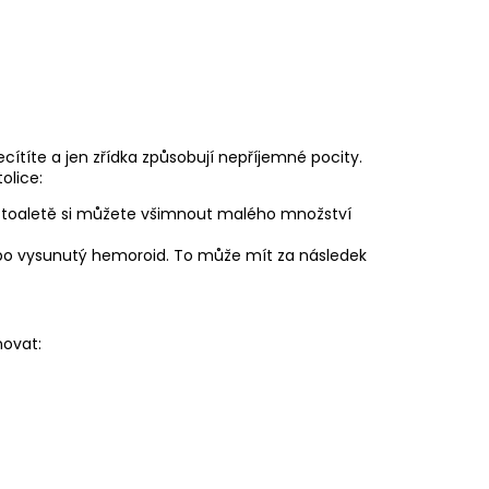
ecítíte a jen zřídka způsobují nepříjemné pocity.
olice:
o v toaletě si můžete všimnout malého množství
ebo vysunutý hemoroid. To může mít za následek
novat: