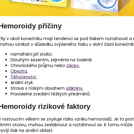
Hemoroidy příčiny
Žíly v okolí konečníku mají tendenci se pod tlakem roztahovat 
mohou vznikat v důsledku zvýšeného tlaku v dolní části konečník
namáhání při stolici.
Dlouhým sezením, zejména na toaletě.
Chronického průjmu nebo
zácpy.
Obezita.
Těhotenství.
Anální styk.
Strava s nízkým obsahem
vlákniny.
Pravidelné zvedání těžkých předmětů.
Hemoroidy rizikové faktory
S rostoucím věkem se zvyšuje riziko vzniku hemoroidů. Je to proto
řitním otvoru, mohou zeslábnout a roztáhnout se. K tomu může 
vyvíjí tlak na anální oblast.