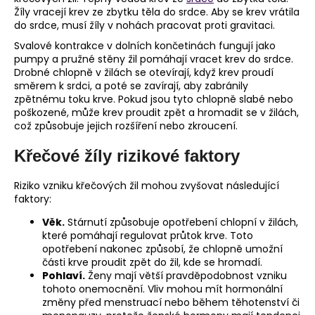
Žíly vracejí krev ze zbytku těla do srdce. Aby se krev vrátila
do srdce, musí žíly v nohách pracovat proti gravitaci.
Svalové kontrakce v dolních končetinách fungují jako
pumpy a pružné stěny žil pomáhají vracet krev do srdce.
Drobné chlopně v žilách se otevírají, když krev proudí
směrem k srdci, a poté se zavírají, aby zabránily
zpětnému toku krve. Pokud jsou tyto chlopně slabé nebo
poškozené, může krev proudit zpět a hromadit se v žilách,
což způsobuje jejich rozšíření nebo zkroucení.
Křečové žíly rizikové faktory
Riziko vzniku křečových žil mohou zvyšovat následující
faktory:
Věk.
Stárnutí způsobuje opotřebení chlopní v žilách,
které pomáhají regulovat průtok krve. Toto
opotřebení nakonec způsobí, že chlopně umožní
části krve proudit zpět do žil, kde se hromadí.
Pohlaví.
Ženy mají větší pravděpodobnost vzniku
tohoto onemocnění. Vliv mohou mít hormonální
změny před menstruací nebo během těhotenství či