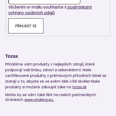
í
Vložením e-mailu souhlasíte s
podmínkami
ochrany osobních údajů
PŘIHLÁSIT SE
Tozax
Přinášíme vám produkty z nejlepších zdrojů, které
podporují vaši krásu, zdraví a sebevědomí. Naše
certifikované produkty z prémiových přírodních látek se
starají o to, abyste se ve svém těle cítili skvěle! Naše
produkty si mužete zakoupit take na
tozax.sk
Mohlo by se vám také líbit na našich partnerských
stránkách
www.vitaking.eu