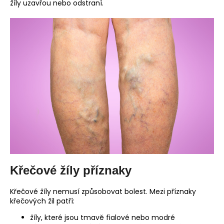
č
žíly uzavřou nebo odstraní.
u
j
e
m
e
Křečové žíly příznaky
Křečové žíly nemusí způsobovat bolest. Mezi příznaky
křečových žil patří:
žíly, které jsou tmavě fialové nebo modré