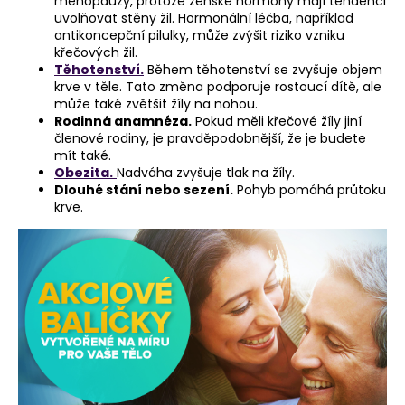
menopauzy, protože ženské hormony mají tendenci
uvolňovat stěny žil. Hormonální léčba, například
antikoncepční pilulky, může zvýšit riziko vzniku
křečových žil.
Těhotenství.
Během těhotenství se zvyšuje objem
krve v těle. Tato změna podporuje rostoucí dítě, ale
může také zvětšit žíly na nohou.
Rodinná anamnéza.
Pokud měli křečové žíly jiní
členové rodiny, je pravděpodobnější, že je budete
mít také.
Obezita.
Nadváha zvyšuje tlak na žíly.
Dlouhé stání nebo sezení.
Pohyb pomáhá průtoku
krve.