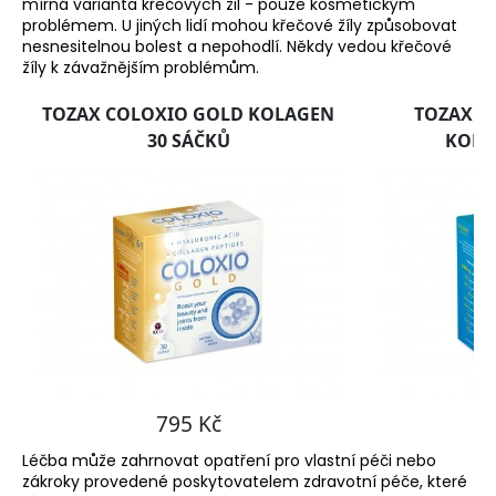
mírná varianta křečových žil - pouze kosmetickým
a
problémem. U jiných lidí mohou křečové žíly způsobovat
nesnesitelnou bolest a nepohodlí. Někdy vedou křečové
j
žíly k závažnějším problémům.
í
t
?
HLEDAT
D
o
p
o
r
Léčba může zahrnovat opatření pro vlastní péči nebo
u
zákroky provedené poskytovatelem zdravotní péče, které