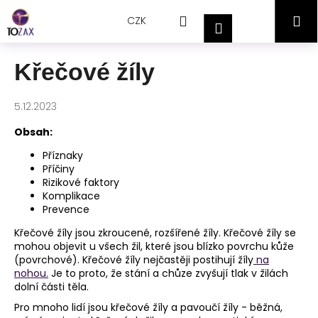
Přejít
K
Hledat
Nákupní
M
na
CZK
o
Přihlášení
obsah
Zpět
Zpět
š
košík
í
Křečové žíly
C
k
o
5.12.2023
p
o
Obsah:
t
Příznaky
ř
Příčiny
Rizikové faktory
e
Komplikace
b
Prevence
u
Křečové žíly jsou zkroucené, rozšířené žíly. Křečové žíly se
j
mohou objevit u všech žil, které jsou blízko povrchu kůže
(povrchové). Křečové žíly nejčastěji postihují žíly
na
e
nohou.
Je to proto, že stání a chůze zvyšují tlak v žilách
t
dolní části těla.
e
Pro mnoho lidí jsou křečové žíly a pavoučí žíly - běžná,
n