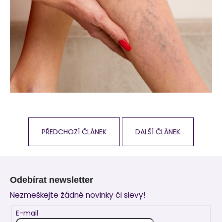
PŘEDCHOZÍ ČLÁNEK
DALŠÍ ČLÁNEK
Z
á
Odebírat newsletter
p
Nezmeškejte žádné novinky či slevy!
a
t
E-mail