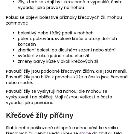
žíly, které se zdají být zkroucené a vypouklé, často
vypadají jako provazy na nohou
Pokud se objeví bolestivé příznaky křečových žil, mohou
zahrnovat:
bolestivý nebo těžký pocit v nohách
pálení, pulzování, svalové křeče a otoky dolních
končetin
zhoršení bolesti po dlouhém sezení nebo stání
svědění v okolí jedné nebo více žil
změny barvy kůže v okolí křečových žil
Pavoučí žíly jsou podobné křečovým žilám, ale jsou menší.
Pavoučí žíly jsou blíže k povrchu kůže a často jsou červené
nebo modré.
Pavoučí žíly se vyskytují na nohou, ale mohou se
vyskytovat i na obličeji. Mají různou velikost a často
vypadají jako pavučina.
Křečové žíly příčiny
Slabé nebo poškozené chlopně mohou vést ke vzniku
křečových žil. Tepny vedou krev ze
srdce
do zbytku těla.