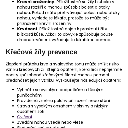
Krevní sraženiny.
Příležitostně se žíly hluboko v
nohou rozšíří a mohou způsobit bolest a otoky
nohou. Pokud máte přetrvávající bolest nebo otoky
nohou, vyhledejte lékaře, protože to může být
příznakem krevní sraženiny.
Krvácení.
Příležitostně dojde k prasknutí žil v
blízkosti kůže. Ačkoli to obvykle způsobuje pouze
drobné krvácení, vyžaduje to lékařskou pomoc.
Křečové žíly prevence
Zlepšení průtoku krve a svalového tonu může snížit riziko
vzniku křečových žil. Stejná opatření, která léčí nepříjemné
pocity způsobené křečovými žilami, mohou pomoci
předcházet jejich vzniku. Vyzkoušejte následující opatření:
Vyhněte se vysokým podpatkům a těsným
punčochám
Pravidelná změna polohy při sezení nebo stání
Strava s vysokým obsahem vlákniny a nízkým
obsahem soli.
Cvičení
Zvedání nohou vsedě nebo vleže
Sledování své hmotnosti