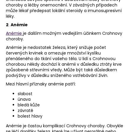
choroby a léčby onemocnění. V závažných případech
může lékař předepsat lokální steroidy a imunosupresivní
léky.
2
.
Anémie
Anémie
je dalším možným vedlejším účinkem Crohnovy
choroby.
Anémie je nedostatek železa, který snižuje počet
červených krvinek a omezuje množství kyslíku
přenášeného do tkání vašeho těla. U lidí s Crohnovou
chorobou někdy dochází k anémii v důsledku ztráty krve
způsobené střevními vředy. Může být také důsledkem
podvýživy v důsledku sníženého vstřebávání živin.
Mezi hlavní příznaky anémie patří:
slabost
únava
bledá kůže
závratě
bolest hlavy
Anémie je častou komplikací Crohnovy choroby. Obvykle
se léčí doplňky železa, které lze užívat perorálně nebo