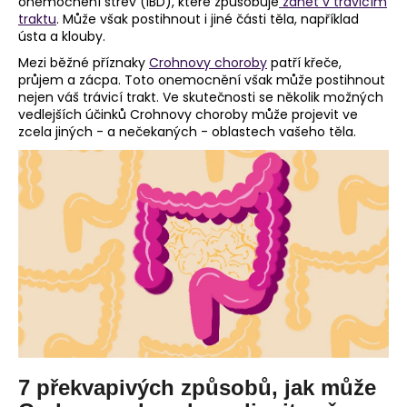
onemocnění střev (IBD), které způsobuje
zánět v trávicím
traktu
. Může však postihnout i jiné části těla, například
a
ústa a klouby.
j
Mezi běžné příznaky
Crohnovy choroby
patří křeče,
í
průjem a zácpa. Toto onemocnění však může postihnout
t
nejen váš trávicí trakt. Ve skutečnosti se několik možných
vedlejších účinků Crohnovy choroby může projevit ve
?
zcela jiných - a nečekaných - oblastech vašeho těla.
HLEDAT
D
o
p
o
r
7 překvapivých způsobů, jak může
u