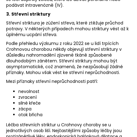
podávat intravenózně (IV).
3.
Střevní striktury
Střevní striktura je zúžení střeva, které ztěžuje průchod
potravy. V některých případech mohou striktury vést až k
úplnému ucpání střeva.
Podle přehledu výzkumu z roku 2022 se u lidí trpících
Crohnovou chorobou někdy objevují střevní striktury v
důsledku nahromadění zjizvené tkáně způsobené
dlouhodobým zánětem. Střevní striktury mohou být
asymptomatické, což znamená, že nezpůsobují žádné
příznaky. Mohou však vést ke střevní neprůchodnosti.
Mezi příznaky střevní neprůchodnosti patří:
nevolnost
zvracení
silné křeče
zácpa
otok břicha
Léčba střevních striktur u Crohnovy choroby se u
jednotlivých osob liší. Nejčastějšími způsoby léčby jsou
protizánětlivé léky, endoskopická balónková dilatace a