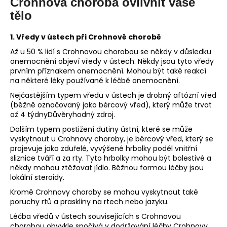
č
Crohnova choroba ovlivnit vaše
u
tělo
j
e
1. Vředy v ústech při Crohnově chorobě
m
Až u 50 % lidí s Crohnovou chorobou se někdy v důsledku
e
onemocnění objeví vředy v ústech. Někdy jsou tyto vředy
prvním příznakem onemocnění. Mohou být také reakcí
na některé léky používané k léčbě onemocnění.
Nejčastějším typem vředu v ústech je drobný aftózní vřed
(běžně označovaný jako bércový vřed), který může trvat
až 4 týdnyDůvěryhodný zdroj.
Dalším typem postižení dutiny ústní, které se může
vyskytnout u Crohnovy choroby, je bércový vřed, který se
projevuje jako zduřelé, vyvýšené hrbolky podél vnitřní
sliznice tváří a za rty. Tyto hrbolky mohou být bolestivé a
někdy mohou ztěžovat jídlo. Běžnou formou léčby jsou
lokální steroidy.
Kromě Crohnovy choroby se mohou vyskytnout také
poruchy rtů a praskliny na rtech nebo jazyku.
Léčba vředů v ústech souvisejících s Crohnovou
chorobou obvykle spočívá v dodržování léčby Crohnovy