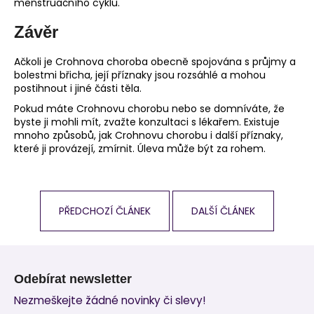
menstruačního cyklu.
Závěr
Ačkoli je Crohnova choroba obecně spojována s průjmy a
bolestmi břicha, její příznaky jsou rozsáhlé a mohou
postihnout i jiné části těla.
Pokud máte Crohnovu chorobu nebo se domníváte, že
byste ji mohli mít, zvažte konzultaci s lékařem. Existuje
mnoho způsobů, jak Crohnovu chorobu i další příznaky,
které ji provázejí, zmírnit. Úleva může být za rohem.
PŘEDCHOZÍ ČLÁNEK
DALŠÍ ČLÁNEK
Z
á
Odebírat newsletter
p
Nezmeškejte žádné novinky či slevy!
a