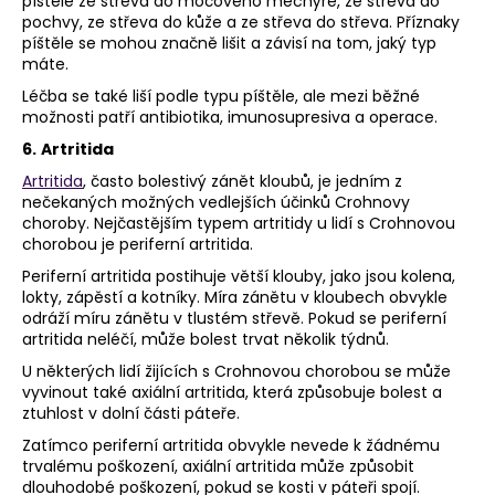
píštěle ze střeva do močového měchýře, ze střeva do
pochvy, ze střeva do kůže a ze střeva do střeva. Příznaky
píštěle se mohou značně lišit a závisí na tom, jaký typ
máte.
Léčba se také liší podle typu píštěle, ale mezi běžné
možnosti patří antibiotika, imunosupresiva a operace.
6.
Artritida
Artritida
, často bolestivý zánět kloubů, je jedním z
nečekaných možných vedlejších účinků Crohnovy
choroby. Nejčastějším typem artritidy u lidí s Crohnovou
chorobou je periferní artritida.
Periferní artritida postihuje větší klouby, jako jsou kolena,
lokty, zápěstí a kotníky. Míra zánětu v kloubech obvykle
odráží míru zánětu v tlustém střevě. Pokud se periferní
artritida neléčí, může bolest trvat několik týdnů.
U některých lidí žijících s Crohnovou chorobou se může
vyvinout také axiální artritida, která způsobuje bolest a
ztuhlost v dolní části páteře.
Zatímco periferní artritida obvykle nevede k žádnému
trvalému poškození, axiální artritida může způsobit
dlouhodobé poškození, pokud se kosti v páteři spojí.