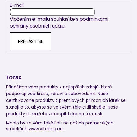
t
E-mail
í
Vložením e-mailu souhlasíte s
podmínkami
ochrany osobních údajů
PŘIHLÁSIT SE
Tozax
Přinášíme vám produkty z nejlepších zdrojů, které
podporují vaši krásu, zdraví a sebevědomí. Naše
certifikované produkty z prémiových přírodních látek se
starají o to, abyste se ve svém těle cítili skvěle! Naše
produkty si mužete zakoupit take na
tozax.sk
Mohlo by se vám také líbit na našich partnerských
stránkách
www.vitaking.eu