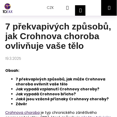
Přejít
K
Hledat
Nákupní
M
na
CZK
o
Přihlášení
obsah
Zpět
Zpět
š
košík
í
7 překvapivých způsobů,
C
k
jak Crohnova choroba
o
p
ovlivňuje vaše tělo
o
t
19.3.2025
ř
e
Obsah:
b
7 překvapivých způsobů, jak může Crohnova
u
choroba ovlivnit vaše tělo
j
Jak vypadá vzplanutí Crohnovy choroby?
Jak vypadá Crohnovo břicho?
e
Jaké jsou vzácné příznaky Crohnovy choroby?
t
Závěr
e
Crohnova choroba
je typ chronického zánětlivého
n