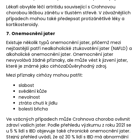
Lékaři obvykle léčí artritidu související s Crohnovou
chorobou léčbou zánětu v tlustém střevě. V závažnějších
případech mohou také předepsat protizánětlivé léky a
kortikosteroidy.
7.
Onemocnění jater
Existuje několik typů onemocnění jater, přičemž mezi
nejčastější patří nealkoholické ztukovatění jater (NAFLD) a
alkoholické onemocnění jater. Onemocnění jater
nevyvolává žádné příznaky, ale může vést k jizvení jater,
které je známé jako cirhózaDůvěryhodný zdroj.
Mezi příznaky cirhózy mohou patřit:
slabost
svědění kůže
nevolnost
ztráta chuti k jídlu
bolesti břicha
Ve vzácných případech může Crohnova choroba ovlivnit
zdraví vašich jater. Podle přehledu výzkumu z roku 2021 se
u 5 % lidí s IBD objevuje také chronické onemocnění jater.
Stejný přehled uvádí, že až 30 % lidí s IBD má abnormální