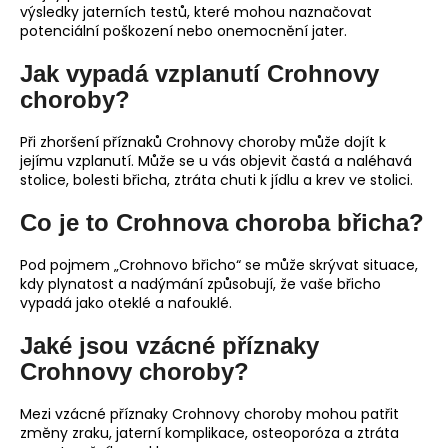
výsledky jaterních testů, které mohou naznačovat
potenciální poškození nebo onemocnění jater.
Jak vypadá vzplanutí Crohnovy
choroby?
Při zhoršení příznaků Crohnovy choroby může dojít k
jejímu vzplanutí. Může se u vás objevit častá a naléhavá
stolice, bolesti břicha, ztráta chuti k jídlu a krev ve stolici.
Co je to Crohnova choroba břicha?
Pod pojmem „Crohnovo břicho“ se může skrývat situace,
kdy plynatost a nadýmání způsobují, že vaše břicho
vypadá jako oteklé a nafouklé.
Jaké jsou vzácné příznaky
Crohnovy choroby?
Mezi vzácné příznaky Crohnovy choroby mohou patřit
změny zraku, jaterní komplikace, osteoporóza a ztráta