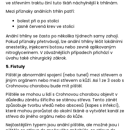
ve střevním traktu činí tuto tkáň náchylnější k trhlinám.
Mezi příznaky análních trhlin patří:
bolest při a po stolici
jasně červená krev ve stolici
Anální trhliny se často po několika týdnech samy zahojí.
Pokud příznaky přetrvávají, lze anální trhliny léčit lokálními
anestetiky, injekcemi botoxu nebo zevně aplikovaným
nitroglycerinem. V závažnějších případech přichází v
úvahu také chirurgický zákrok.
5. Fistuly
Píštěl je abnormální spojení (nebo tunel) mezi střevem a
jiným orgánem nebo mezi střevem a kůží. Asi 1 ze 3 osob s
Crohnovou chorobou bude mít píštěl.
Píštěle se mohou u lidí s Crohnovou chorobou objevit v
důsledku zánětu šířícího se stěnou střeva. Tento zánět
způsobuje tvorbu vředů nebo abscesů (kapes s infekcí),
které mohou prorůstat do okolní tkáně a vytvářet kanál ze
střeva do jiného orgánu nebo do kůže.
Nejčastějším typem jsou anální píštěle, ale možné jsou i