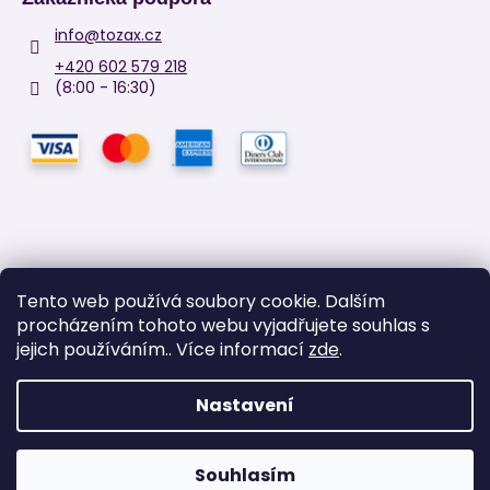
info
@
tozax.cz
+420 602 579 218
(8:00 - 16:30)
Tento web používá soubory cookie. Dalším
procházením tohoto webu vyjadřujete souhlas s
Facebook
jejich používáním.. Více informací
zde
.
Nastavení
Vytvořil Shoptet
Copyright 2026
TOZAX
. Všechna práva vyhrazena.
Upravit
Souhlasím
nastavení cookies