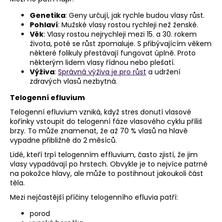
Genetika
: Geny určují, jak rychle budou vlasy růst.
Pohlaví
: Mužské vlasy rostou rychleji než ženské.
Věk
: Vlasy rostou nejrychleji mezi 15. a 30. rokem
života, poté se růst zpomaluje. S přibývajícím věkem
některé folikuly přestávají fungovat úplně. Proto
některým lidem vlasy řídnou nebo plešatí.
Výživa
:
Správná výživa je pro růst
a udržení
zdravých vlasů nezbytná.
Telogenní efluvium
Telogenní efluvium vzniká, když stres donutí vlasové
kořínky vstoupit do telogenní fáze vlasového cyklu příliš
brzy. To může znamenat, že až 70 % vlasů na hlavě
vypadne přibližně do 2 měsíců.
Lidé, kteří trpí telogenním effluvium, často zjistí, že jim
vlasy vypadávají po hrstech. Obvykle je to nejvíce patrné
na pokožce hlavy, ale může to postihnout jakoukoli část
těla.
Mezi nejčastější příčiny telogenního efluvia patří:
porod