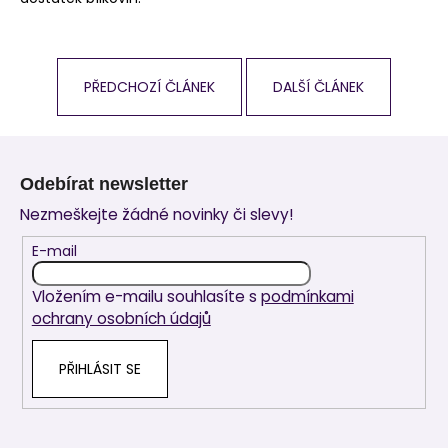
PŘEDCHOZÍ ČLÁNEK
DALŠÍ ČLÁNEK
Z
á
Odebírat newsletter
p
Nezmeškejte žádné novinky či slevy!
a
t
E-mail
í
Vložením e-mailu souhlasíte s
podmínkami
ochrany osobních údajů
PŘIHLÁSIT SE