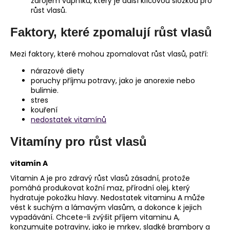
zdrojem vápníku, který je další klíčovou složkou pro
růst vlasů.
Faktory, které zpomalují růst vlasů
Mezi faktory, které mohou zpomalovat růst vlasů, patří:
nárazové diety
poruchy příjmu potravy, jako je anorexie nebo
bulimie.
stres
kouření
nedostatek vitamínů
Vitamíny pro růst vlasů
vitamín A
Vitamin A je pro zdravý růst vlasů zásadní, protože
pomáhá produkovat kožní maz, přírodní olej, který
hydratuje pokožku hlavy. Nedostatek vitaminu A může
vést k suchým a lámavým vlasům, a dokonce k jejich
vypadávání. Chcete-li zvýšit příjem vitaminu A,
konzumujte potraviny, jako je mrkev, sladké brambory a