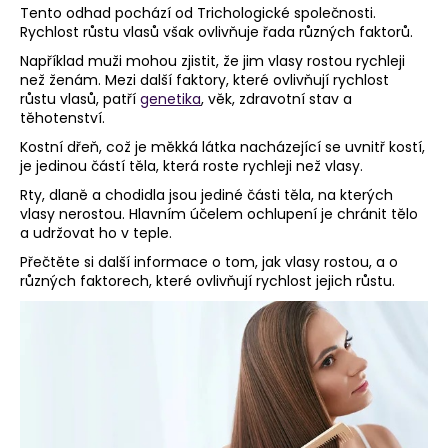
Tento odhad pochází od Trichologické společnosti.
a
Rychlost růstu vlasů však ovlivňuje řada různých faktorů.
j
Například muži mohou zjistit, že jim vlasy rostou rychleji
í
než ženám. Mezi další faktory, které ovlivňují rychlost
růstu vlasů, patří
genetika
, věk, zdravotní stav a
t
těhotenství.
?
Kostní dřeň, což je měkká látka nacházející se uvnitř kostí,
je jedinou částí těla, která roste rychleji než vlasy.
Rty, dlaně a chodidla jsou jediné části těla, na kterých
vlasy nerostou. Hlavním účelem ochlupení je chránit tělo
HLEDAT
a udržovat ho v teple.
Přečtěte si další informace o tom, jak vlasy rostou, a o
různých faktorech, které ovlivňují rychlost jejich růstu.
D
o
p
o
r
u