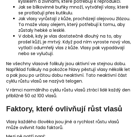
kyslíkem a živinami, které potřebují k reprodukci.
Jak se bílkovinné buňky množí, vytvářejí vlasy, které
se protlačují přes kutikulu.
Jak vlasy vyrůstají z kůže, procházejí olejovou žlázou.
Ta maže vlasy olejem, který potřebují k tomu, aby
zůstaly hebké a lesklé.
V době, kdy je vlas dostatečně dlouhý na to, aby
prošel kůží, je mrtvý. Když pod ním vyroste nový vlas,
vytlačí odumřelý vlas z kůže. Vlasy pak vypadávají
nebo se vylučují.
Ne všechny vlasové folikuly jsou aktivní ve stejnou dobu.
Například folikuly na pokožce hlavy pěstují vlasy několik let
a pak jsou po určitou dobu neaktivní. Tato neaktivní část
cyklu růstu vlasů se nazývá telogen.
V rámci normálního cyklu růstu vlasů ztrácí lidé každý den
přibližně 50 až 100 vlasů.
Faktory, které ovlivňují růst vlasů
Vlasy každého člověka jsou jiné a rychlost růstu vlasů
může ovlivnit řada faktorů.
Mezi ně patří např: