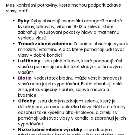
Mezi konkrétní potraviny, které mohou podpořit zdravé
vlasy, patří:
Ryby
: Ryby obsahují esenciální omega-3 mastné
kyseliny, bílkoviny, vitamin B-12 a železo, které
zabraňují vysušování pokožky hlavy a matnému
vzhledu vlasů.
Tmavě zelená zelenina
: Zelenina: obsahuje vysoké
množství vitaminu A a C, které pomáhají udržovat
vlasy v dobré kondici.
Luštěniny
: Jsou plné bílkovin, které podporují růst
vlasů a pomáhají předcházet slabým a lámavým
vlasům.
Biotin
: Nedostatek biotinu může vést k lámavosti
vlasů nebo jejich vypadávání. Biotin obsahují celá
zrna, játra, vaječný žloutek, sójová mouka a
kvasnice.
Ořechy
: Jsou dobrým zdrojem selenu, který je
důležitý pro zdravou pokožku hlavy. Některé ořechy
obsahují také kyselinu alfa-linolovou a zinek. Ty
pomáhají udržovat vlasy v kondici a zabraňují jejich
vypadávání.
Nízkotučné mléčné výrobky
: Jsou dobrým