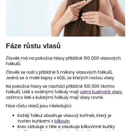
č
u
j
e
m
e
Fáze růstu vlasů
Člověk má na pokožce hlavy přibližně 100 000 vlasových
folikulů.
Člověk se rodí s přibližně 5 miliony vlasových folikulů.
Jedná se o malé kapsy v kůži, ze kterých rostou vlasy.
Na pokožce hlavy se nachází přibližně 100 000 těchto
folikulů. Lidé s oválnými folikuly mají
velmi kudrnaté vlasy,
zatímco lidé s kulatými folikuly mají vlasy rovné.
Fáze růstu vlasů jsou následující:
Každý folikul obsahuje vlasový kořínek, který je
tvořen buňkami z
bílkovin
.
Krev cirkuluje v těle a zásobuje bílkovinné buňky