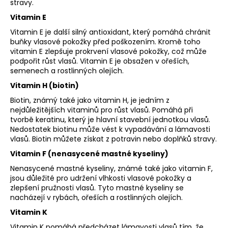
stravy.
Vitamin E
Vitamin E je další silný antioxidant, který pomáhá chránit
buňky vlasové pokožky před poškozením. Kromě toho
vitamin E zlepšuje prokrvení vlasové pokožky, což může
podpořit růst vlasů. Vitamin E je obsažen v ořeších,
semenech a rostlinných olejích.
Vitamin H (biotin)
Biotin, známý také jako vitamin H, je jedním z
nejdůležitějších vitaminů pro růst vlasů. Pomáhá při
tvorbě keratinu, který je hlavní stavební jednotkou vlasů.
Nedostatek biotinu může vést k vypadávání a lámavosti
vlasů. Biotin můžete získat z potravin nebo doplňků stravy.
Vitamin F (nenasycené mastné kyseliny)
Nenasycené mastné kyseliny, známé také jako vitamin F,
jsou důležité pro udržení vlhkosti vlasové pokožky a
zlepšení pružnosti vlasů. Tyto mastné kyseliny se
nacházejí v rybách, ořeších a rostlinných olejích.
Vitamin K
Vitamin K pomáhá předcházet lámavosti vlasů tím, že