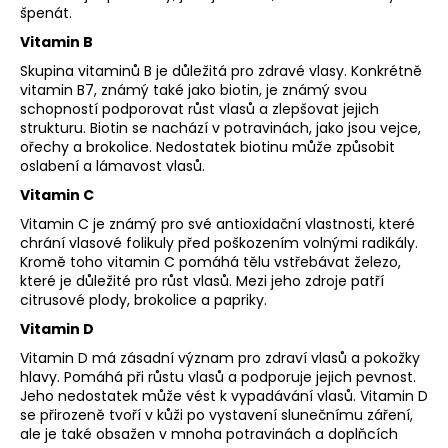
špenát.
Vitamin B
Skupina vitaminů B je důležitá pro zdravé vlasy. Konkrétně
vitamin B7, známý také jako biotin, je známý svou
schopností podporovat růst vlasů a zlepšovat jejich
strukturu. Biotin se nachází v potravinách, jako jsou vejce,
ořechy a brokolice. Nedostatek biotinu může způsobit
oslabení a lámavost vlasů.
Vitamin C
Vitamin C je známý pro své antioxidační vlastnosti, které
chrání vlasové folikuly před poškozením volnými radikály.
Kromě toho vitamin C pomáhá tělu vstřebávat železo,
které je důležité pro růst vlasů. Mezi jeho zdroje patří
citrusové plody, brokolice a papriky.
Vitamin D
Vitamin D má zásadní význam pro zdraví vlasů a pokožky
hlavy. Pomáhá při růstu vlasů a podporuje jejich pevnost.
Jeho nedostatek může vést k vypadávání vlasů. Vitamin D
se přirozeně tvoří v kůži po vystavení slunečnímu záření,
ale je také obsažen v mnoha potravinách a doplňcích