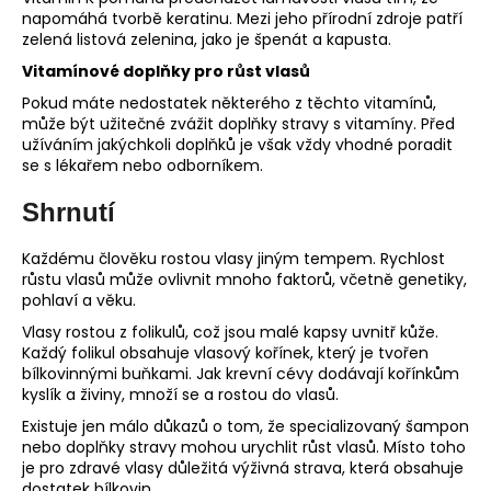
napomáhá tvorbě keratinu. Mezi jeho přírodní zdroje patří
zelená listová zelenina, jako je špenát a kapusta.
Vitamínové doplňky pro růst vlasů
Pokud máte nedostatek některého z těchto vitamínů,
může být užitečné zvážit doplňky stravy s vitamíny. Před
užíváním jakýchkoli doplňků je však vždy vhodné poradit
se s lékařem nebo odborníkem.
Shrnutí
Každému člověku rostou vlasy jiným tempem. Rychlost
růstu vlasů může ovlivnit mnoho faktorů, včetně genetiky,
pohlaví a věku.
Vlasy rostou z folikulů, což jsou malé kapsy uvnitř kůže.
Každý folikul obsahuje vlasový kořínek, který je tvořen
bílkovinnými buňkami. Jak krevní cévy dodávají kořínkům
kyslík a živiny, množí se a rostou do vlasů.
Existuje jen málo důkazů o tom, že specializovaný šampon
nebo doplňky stravy mohou urychlit růst vlasů. Místo toho
je pro zdravé vlasy důležitá výživná strava, která obsahuje
dostatek bílkovin.