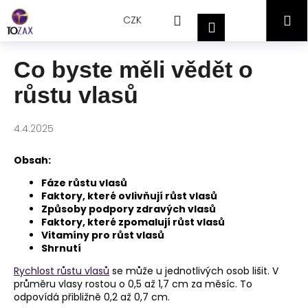
Přejít
K
Hledat
Nákupní
M
na
CZK
o
Přihlášení
obsah
Zpět
Zpět
š
košík
í
Co byste měli vědět o
C
k
růstu vlasů
o
p
o
4.4.2025
t
Obsah:
ř
e
Fáze růstu vlasů
Faktory, které ovlivňují růst vlasů
b
Způsoby podpory zdravých vlasů
u
Faktory, které zpomalují růst vlasů
j
Vitamíny pro růst vlasů
Shrnutí
e
t
Rychlost růstu vlasů
se může u jednotlivých osob lišit. V
průměru vlasy rostou o 0,5 až 1,7 cm za měsíc. To
e
odpovídá přibližně 0,2 až 0,7 cm.
n