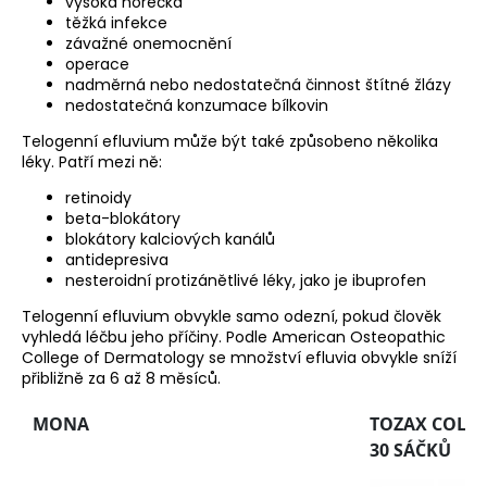
vysoká horečka
těžká infekce
závažné onemocnění
operace
nadměrná nebo nedostatečná činnost štítné žlázy
nedostatečná konzumace bílkovin
Telogenní efluvium může být také způsobeno několika
léky. Patří mezi ně:
retinoidy
beta-blokátory
blokátory kalciových kanálů
antidepresiva
nesteroidní protizánětlivé léky, jako je ibuprofen
Telogenní efluvium obvykle samo odezní, pokud člověk
vyhledá léčbu jeho příčiny. Podle American Osteopathic
College of Dermatology se množství efluvia obvykle sníží
přibližně za 6 až 8 měsíců.