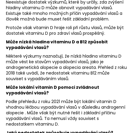
Neexistuje dostatek výzkumů, které by určily, zda zvýšení
hladiny vitaminu D může obnovit vypadávání vlasů.
Existuje také mnoho možných příčin vypadávání vlasů a
člověk možná bude muset řešit základní problém.
Protože však vitamin D hraje roli při růstu vlasů, může být
dostatek vitaminu D pro zdraví vlasů prospěšný.
Může nízká hladina vitaminu D a B12 způsobit
vypadávání vlasů?
Některé výzkumy naznačují, že nízká hladina vitaminu D
může vést ke stavům vypadávání vlasů, jako je
androgenetická alopecie a alopecia areata. Přehled z roku
2018 také uvádí, že nedostatek vitaminu B12 může
souviset s vypadáváním vlasů.
Může lokální vitamin D pomoci zvládnout
vypadávání vlasů?
Podle přehledu z roku 2021 může být lokální vitamin D
vhodnou léčbou vypadávání vlasů v důsledku androgenní
alopecie . Může však být nutné řešit i základní příčinu
vypadávání vlasů. Ta nemusí vždy souviset s
nedostatkem vitaminu D.
Jaký nedostatek způsobuje vypadávání vlasů?