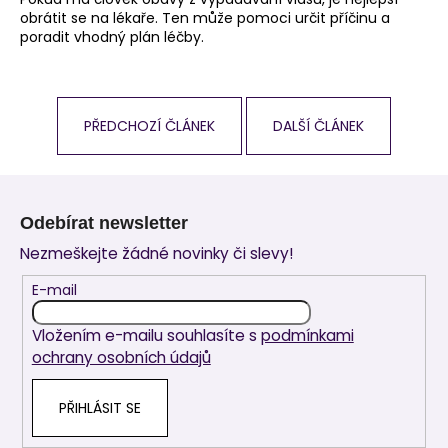
obrátit se na lékaře. Ten může pomoci určit příčinu a
poradit vhodný plán léčby.
PŘEDCHOZÍ ČLÁNEK
DALŠÍ ČLÁNEK
Z
á
Odebírat newsletter
p
Nezmeškejte žádné novinky či slevy!
a
t
E-mail
í
Vložením e-mailu souhlasíte s
podmínkami
ochrany osobních údajů
PŘIHLÁSIT SE