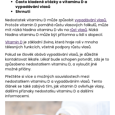
Často kladené otázky o vitaminu D a
a
vypadávání vlasů
Shrnutí
j
í
Nedostatek vitaminu D může způsobit
vypadávání vlasů.
Protože vitamin D pomáhá růstu vlasových folikulů, může
t
mít nízká hladina vitaminu D vliv na
růst vlasů
. Nízká
?
hladina vitaminu D může být přítomna u lidí s alopecií.
Vitamin D
je základní živina, která hraje roli v mnoha
tělesných funkcích, včetně podpory růstu vlasů.
Pokud se člověk obává vypadávání vlasů, je důležité
kontaktovat lékaře. Lékař bude schopen potvrdit, zda je to
HLEDAT
způsobeno nedostatkem vitaminu D, a vyloučit jiné
možné příčiny.
Přečtěte si více o možných souvislostech mezi
D
nedostatkem vitaminu D a vypadáváním vlasů. Tento
článek se také zabývá tím, jak vitamin D ovlivňuje vlasy,
o
dalšími příznaky nedostatku vitaminu D a dalšími
p
informacemi.
o
r
u