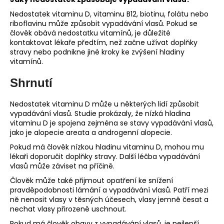
Nedostatek vitaminu D, vitaminu B12, biotinu, folátu nebo
riboflavinu může způsobit vypadávání vlasů. Pokud se
člověk obává nedostatku vitamínů, je důležité
kontaktovat lékaře předtím, než začne užívat doplňky
stravy nebo podnikne jiné kroky ke zvýšení hladiny
vitamínů.
Shrnutí
Nedostatek vitaminu D může u některých lidí způsobit
vypadávání vlasů. Studie prokázaly, že nízká hladina
vitaminu D je spojena zejména se stavy vypadávání vlasů,
jako je alopecie areata a androgenní alopecie.
Pokud má člověk nízkou hladinu vitaminu D, mohou mu
lékaři doporučit doplňky stravy. Další léčba vypadávání
vlasů může záviset na příčině.
Člověk může také přijmout opatření ke snížení
pravděpodobnosti lámání a vypadávání vlasů. Patří mezi
ně nenosit vlasy v těsných účesech, vlasy jemně česat a
nechat vlasy přirozeně uschnout.
Pokud má člověk obavy z vypadávání vlasů, je nejlepší