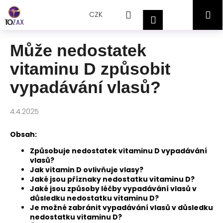
Přejít
K
Hledat
Nákupní
M
na
CZK
o
Přihlášení
obsah
Zpět
Zpět
š
košík
í
Může nedostatek
C
k
vitaminu D způsobit
o
p
vypadávání vlasů?
o
t
4.4.2025
ř
e
Obsah:
b
Způsobuje nedostatek vitaminu D vypadávání
u
vlasů?
j
Jak vitamin D ovlivňuje vlasy?
Jaké jsou příznaky nedostatku vitaminu D?
e
Jaké jsou způsoby léčby vypadávání vlasů v
t
důsledku nedostatku vitaminu D?
Je možné zabránit vypadávání vlasů v důsledku
e
nedostatku vitaminu D?
n