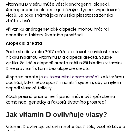
vitaminu D v séru může vést k androgenní alopecii.
Androgenetická alopecie je běžným typem vypadávání
vlasů. Je také známá jako mužská plešatosta ženská
ztráta vlasů.
Při vzniku androgenetické alopecie mohou hrát roli
genetika a faktory životního prostředí.
Alopecia areata
Podle studie z roku 2017 může existovat souvislost mezi
nízkou hladinou vitaminu D a alopecií areata. Studie
zjistila, že lidé s alopecií areata měli nižší hladinu vitaminu
D ve srovnání s lidmi bez alopecie areata.
Alopecia areata je
autoimunitní onemocnění
, ke kterému
dochází, když něco spustí imunitní systém, aby omylem
napadl vlasové folikuly.
Ačkoli přesná příčina není jasná, může být způsobena
kombinací genetiky a faktorů životního prostředí.
Jak vitamin D ovlivňuje vlasy?
Vitamin D ovlivňuje zdraví mnoha částí těla, včetně kůže a