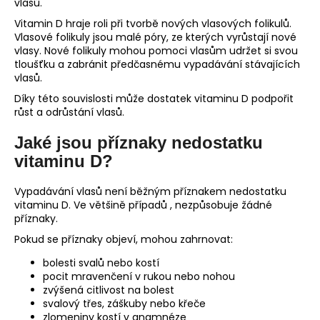
vlasů.
Vitamin D hraje roli při tvorbě nových vlasových folikulů.
Vlasové folikuly jsou malé póry, ze kterých vyrůstají nové
vlasy. Nové folikuly mohou pomoci vlasům udržet si svou
tloušťku a zabránit předčasnému vypadávání stávajících
vlasů.
Díky této souvislosti může dostatek vitaminu D podpořit
růst a odrůstání vlasů.
Jaké jsou příznaky nedostatku
vitaminu D?
Vypadávání vlasů není běžným příznakem nedostatku
vitaminu D. Ve většině případů , nezpůsobuje žádné
příznaky.
Pokud se příznaky objeví, mohou zahrnovat:
bolesti svalů nebo kostí
pocit mravenčení v rukou nebo nohou
zvýšená citlivost na bolest
svalový třes, záškuby nebo křeče
zlomeniny kostí v anamnéze