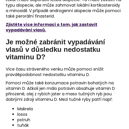
typu alopecie, ale může zahrnovat lokální kortikosteroidy
a minoxidil. V případě androgenní alopecie může pomoci
také perorální finasterid.
Zjistěte více informací o tom, jak zastavit
vypadávání vlasů.
Je možné zabránit vypadávání
vlasů v důsledku nedostatku
vitaminu D?
Více času stráveného venku může pomoci snížit
pravděpodobnost nedostatku vitaminu D.
Pomoci může také konzumace potravin bohatých na
vitamin D. Ačkoli jen málo potravin obsahuje vitamin D
přirozeně, olej z rybích jater a maso tučných ryb jsou
dobrými zdroji vitaminu D. Mezi tučné ryby patří např:
Makrela
losos
pstruh
tuňák