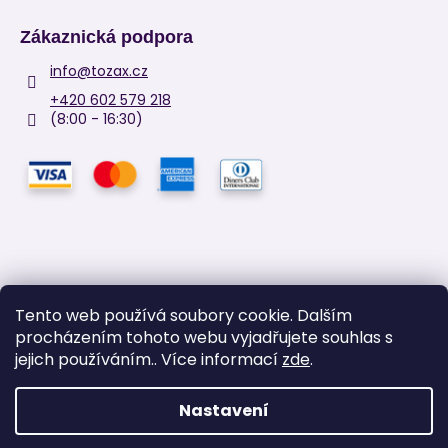
Zákaznická podpora
info
@
tozax.cz
+420 602 579 218
(8:00 - 16:30)
Tento web používá soubory cookie. Dalším
procházením tohoto webu vyjadřujete souhlas s
Facebook
jejich používáním.. Více informací
zde
.
Nastavení
Vytvořil Shoptet