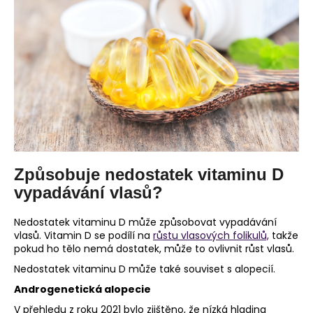
č
u
j
e
m
e
Způsobuje nedostatek vitaminu D
vypadávání vlasů?
Nedostatek vitaminu D může způsobovat vypadávání
vlasů. Vitamin D se podílí na
růstu vlasových folikulů,
takže
pokud ho tělo nemá dostatek, může to ovlivnit růst vlasů.
Nedostatek vitaminu D může také souviset s alopecií.
Androgenetická alopecie
V přehledu z roku 2021 bylo zjištěno, že nízká hladina