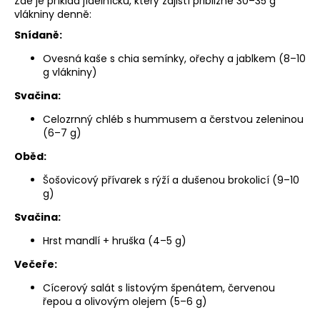
Zde je příklad jídelníčku, který zajistí přibližně 30–35 g
vlákniny denně:
Snídaně:
Ovesná kaše s chia semínky, ořechy a jablkem (8–10
g vlákniny)
Svačina:
Celozrnný chléb s hummusem a čerstvou zeleninou
(6–7 g)
Oběd:
Šošovicový přívarek s rýží a dušenou brokolicí (9–10
g)
Svačina:
Hrst mandlí + hruška (4–5 g)
Večeře:
Cícerový salát s listovým špenátem, červenou
řepou a olivovým olejem (5–6 g)