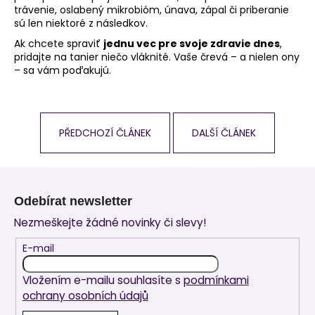
trávenie, oslabený mikrobióm, únava, zápal či priberanie
sú len niektoré z následkov.
Ak chcete spraviť
jednu vec pre svoje zdravie dnes
,
pridajte na tanier niečo vláknité. Vaše črevá – a nielen ony
– sa vám poďakujú.
PŘEDCHOZÍ ČLÁNEK
DALŠÍ ČLÁNEK
Z
á
Odebírat newsletter
p
Nezmeškejte žádné novinky či slevy!
a
t
E-mail
í
Vložením e-mailu souhlasíte s
podmínkami
ochrany osobních údajů