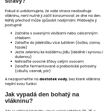
stravy?
Pokud si uvědomujete, že vaše strava neobsahuje
vlákninu, není nutné ji začít konzumovat ze dne na den.
Náhlý přechod může způsobit nadýmání. Přidávejte ji
postupně:
Začněte s ovesnými vločkami nebo celozrnným
chlebem
Zařaďte do jídelníčku více luštěnin (čočka, cizrna,
fazole)
Jezte zeleninu ke každému jídlu (ideálně i syrovou i
dušenou)
Nahraďte ovocné šťávy celým ovocem
Zaraďte fermentované a prebiotické potraviny
(cibuľa, cesnak, pór)
A nezapomeňte na
dostatek vody
, bez které vláknina
neplní svou funkci.
Jak vypadá den bohatý na
vlákninu?