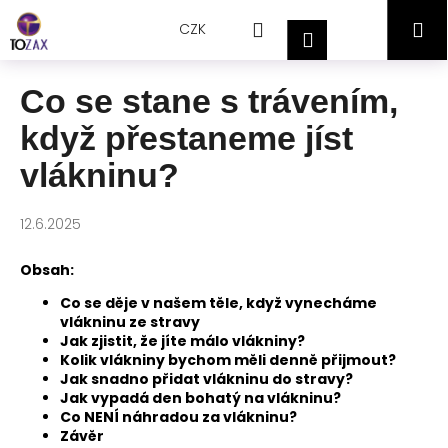
Přejít
K
Hledat
Nákupní
M
na
CZK
o
Přihlášení
obsah
Zpět
Zpět
š
košík
í
Co se stane s trávením,
C
k
když přestaneme jíst
o
p
vlákninu?
o
t
12.6.2025
ř
e
Obsah:
b
Co se děje v našem těle, když vynecháme
u
vlákninu ze stravy
j
Jak zjistit, že jíte málo vlákniny?
Kolik vlákniny bychom měli denně přijmout?
e
Jak snadno přidat vlákninu do stravy?
t
Jak vypadá den bohatý na vlákninu?
Co NENÍ náhradou za vlákninu?
e
Závěr
n