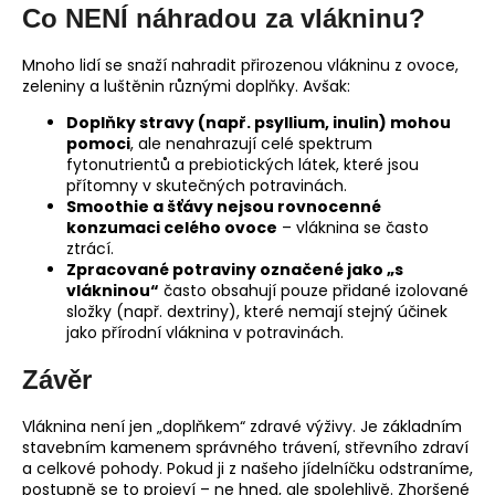
Co NENÍ náhradou za vlákninu?
Mnoho lidí se snaží nahradit přirozenou vlákninu z ovoce,
zeleniny a luštěnin různými doplňky. Avšak:
Doplňky stravy (např. psyllium, inulin) mohou
pomoci
, ale nenahrazují celé spektrum
fytonutrientů a prebiotických látek, které jsou
přítomny v skutečných potravinách.
Smoothie a šťávy nejsou rovnocenné
konzumaci celého ovoce
– vláknina se často
ztrácí.
Zpracované potraviny označené jako „s
vlákninou“
často obsahují pouze přidané izolované
složky (např. dextriny), které nemají stejný účinek
jako přírodní vláknina v potravinách.
Závěr
Vláknina není jen „doplňkem“ zdravé výživy. Je základním
stavebním kamenem správného trávení, střevního zdraví
a celkové pohody. Pokud ji z našeho jídelníčku odstraníme,
postupně se to projeví – ne hned, ale spolehlivě. Zhoršené