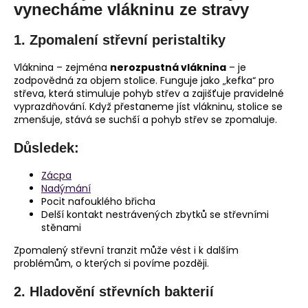
č
vynecháme vlákninu ze stravy
u
j
1.
Zpomalení střevní peristaltiky
e
m
Vláknina – zejména
nerozpustná vláknina
– je
e
zodpovědná za objem stolice. Funguje jako „kefka“ pro
střeva, která stimuluje pohyb střev a zajišťuje pravidelné
vyprazdňování. Když přestaneme jíst vlákninu, stolice se
zmenšuje, stává se suchší a pohyb střev se zpomaluje.
Důsledek:
Zácpa
Nadýmání
Pocit nafouklého břicha
Delší kontakt nestrávených zbytků se střevními
stěnami
Zpomalený střevní tranzit může vést i k dalším
problémům, o kterých si povíme později.
2.
Hladovění střevních bakterií