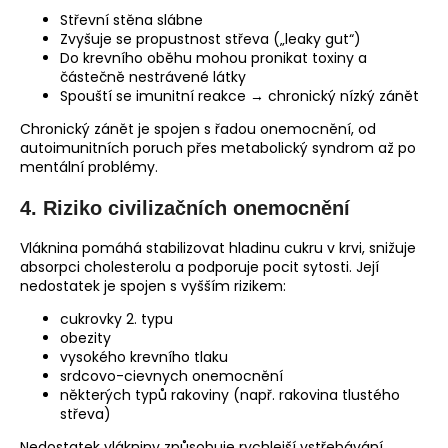
Střevní stěna slábne
Zvyšuje se propustnost střeva („leaky gut“)
Do krevního oběhu mohou pronikat toxiny a
částečně nestrávené látky
Spouští se imunitní reakce → chronický nízký zánět
Chronický zánět je spojen s řadou onemocnění, od
autoimunitních poruch přes metabolický syndrom až po
mentální problémy.
4.
Riziko civilizačních onemocnění
Vláknina pomáhá stabilizovat hladinu cukru v krvi, snižuje
absorpci cholesterolu a podporuje pocit sytosti. Její
nedostatek je spojen s vyšším rizikem:
cukrovky 2. typu
obezity
vysokého krevního tlaku
srdcovo-cievnych onemocnění
některých typů rakoviny (např. rakovina tlustého
střeva)
Nedostatek vlákniny způsobuje rychlejší vstřebávání