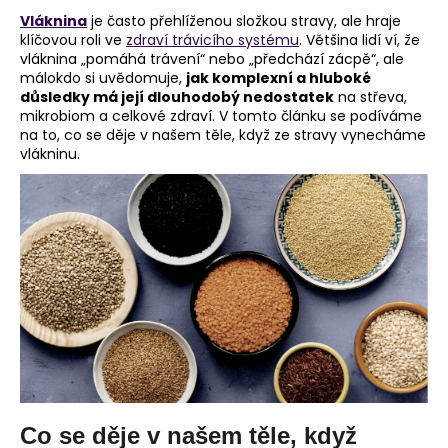
Vláknina
je často přehlíženou složkou stravy, ale hraje
a
klíčovou roli ve
zdraví trávicího systému
. Většina lidí ví, že
j
vláknina „pomáhá trávení“ nebo „předchází zácpě“, ale
í
málokdo si uvědomuje,
jak komplexní a hluboké
důsledky má její dlouhodobý nedostatek
na střeva,
t
mikrobiom a celkové zdraví. V tomto článku se podíváme
?
na to, co se děje v našem těle, když ze stravy vynecháme
vlákninu.
HLEDAT
D
o
p
o
r
u
Co se děje v našem těle, když