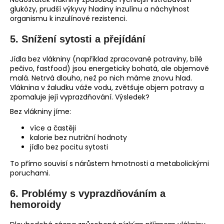
glukózy, prudší výkyvy hladiny inzulínu a náchylnost
organismu k inzulínové rezistenci.
5.
Snížení sytosti a přejídání
Jídla bez vlákniny (například zpracované potraviny, bílé
pečivo, fastfood) jsou energeticky bohatá, ale objemově
malá. Netrvá dlouho, než po nich máme znovu hlad.
Vláknina v žaludku váže vodu, zvětšuje objem potravy a
zpomaluje její vyprazdňování. Výsledek?
Bez vlákniny jíme:
více a častěji
kalorie bez nutriční hodnoty
jídlo bez pocitu sytosti
To přímo souvisí s nárůstem hmotnosti a metabolickými
poruchami.
6.
Problémy s vyprazdňováním a
hemoroidy