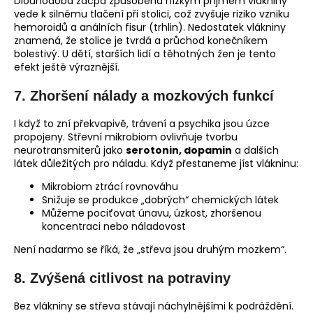
Dlouhodobá zácpa způsobená nízkým příjmem vlákniny
vede k silnému tlačení při stolici, což zvyšuje riziko vzniku
hemoroidů a análních fisur (trhlin). Nedostatek vlákniny
znamená, že stolice je tvrdá a průchod konečníkem
bolestivý. U dětí, starších lidí a těhotných žen je tento
efekt ještě výraznější.
7.
Zhoršení nálady a mozkových funkcí
I když to zní překvapivě, trávení a psychika jsou úzce
propojeny. Střevní mikrobiom ovlivňuje tvorbu
neurotransmiterů jako
serotonin, dopamin
a dalších
látek důležitých pro náladu. Když přestaneme jíst vlákninu:
Mikrobiom ztrácí rovnováhu
Snižuje se produkce „dobrých“ chemických látek
Můžeme pociťovat únavu, úzkost, zhoršenou
koncentraci nebo náladovost
Není nadarmo se říká, že „střeva jsou druhým mozkem“.
8.
Zvýšená citlivost na potraviny
Bez vlákniny se střeva stávají náchylnějšími k podráždění.