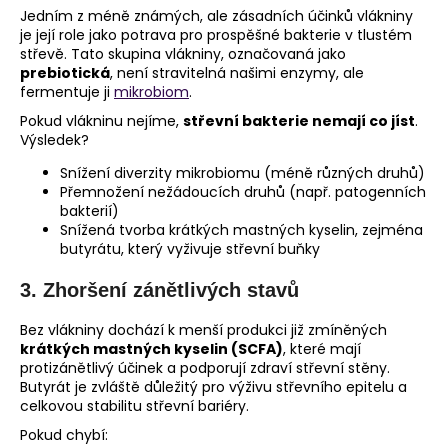
Jedním z méně známých, ale zásadních účinků vlákniny
je její role jako potrava pro prospěšné bakterie v tlustém
střevě. Tato skupina vlákniny, označovaná jako
prebiotická
, není stravitelná našimi enzymy, ale
fermentuje ji
mikrobiom
.
Pokud vlákninu nejíme,
střevní bakterie nemají co jíst
.
Výsledek?
Snížení diverzity mikrobiomu (méně různých druhů)
Přemnožení nežádoucích druhů (např. patogenních
bakterií)
Snížená tvorba krátkých mastných kyselin, zejména
butyrátu, který vyživuje střevní buňky
3.
Zhoršení zánětlivých stavů
Bez vlákniny dochází k menší produkci již zmíněných
krátkých mastných kyselin (SCFA)
, které mají
protizánětlivý účinek a podporují zdraví střevní stěny.
Butyrát je zvláště důležitý pro výživu střevního epitelu a
celkovou stabilitu střevní bariéry.
Pokud chybí: