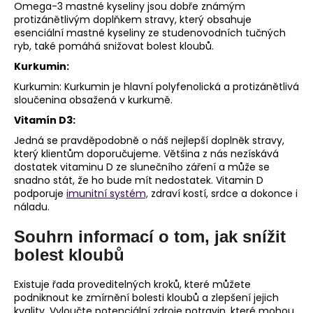
Omega-3 mastné kyseliny jsou dobře známým
protizánětlivým doplňkem stravy, který obsahuje
esenciální mastné kyseliny ze studenovodních tučných
ryb, také pomáhá snižovat bolest kloubů.
Kurkumin:
Kurkumin: Kurkumin je hlavní polyfenolická a protizánětlivá
sloučenina obsažená v kurkumě.
Vitamín D3:
Jedná se pravděpodobně o náš nejlepší doplněk stravy,
který klientům doporučujeme. Většina z nás nezískává
dostatek vitaminu D ze slunečního záření a může se
snadno stát, že ho bude mít nedostatek. Vitamin D
podporuje
imunitní systém,
zdraví kostí, srdce a dokonce i
náladu.
Souhrn informací o tom, jak snížit
bolest kloubů
Existuje řada proveditelných kroků, které můžete
podniknout ke zmírnění bolesti kloubů a zlepšení jejich
kvality. Vyloučte potenciální zdroje potravin, které mohou