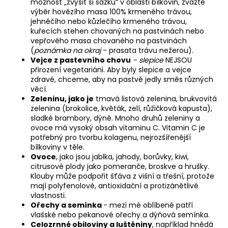
možnost „zvýšit si sázku“ v oblasti bílkovin, zvažte
výběr hovězího masa 100% krmeného trávou,
jehněčího nebo kůzlečího krmeného trávou,
kuřecích stehen chovaných na pastvinách nebo
vepřového masa chovaného na pastvinách
(
poznámka na okraj
- prasata trávu nežerou).
Vejce z pastevního chovu
- slepice
NEJSOU
přirození vegetariáni. Aby byly slepice a vejce
zdravé, chceme, aby na pastvě jedly směs různých
věcí.
Zeleninu, jako je
tmavá listová zelenina, brukvovitá
zelenina (brokolice, květák, zelí, růžičková kapusta),
sladké brambory, dýně. Mnoho druhů zeleniny a
ovoce má vysoký obsah vitaminu C. Vitamin C je
potřebný pro tvorbu kolagenu, nejrozšířenější
bílkoviny v těle.
Ovoce
, jako jsou jablka, jahody, borůvky, kiwi,
citrusové plody jako pomeranče, broskve a hrušky.
Klouby může podpořit šťáva z višní a třešní, protože
mají polyfenolové, antioxidační a protizánětlivé
vlastnosti.
Ořechy a semínka
- mezi mé oblíbené patří
vlašské nebo pekanové ořechy a dýňová semínka.
Celozrnné obiloviny a luštěniny
, například hnědá