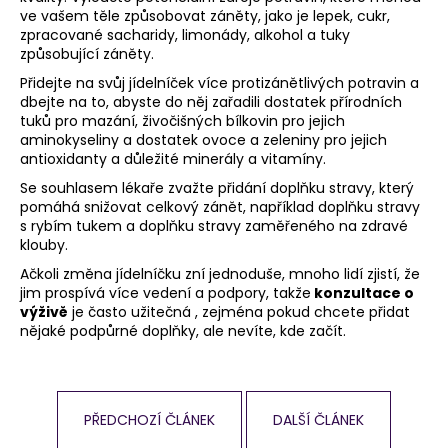
ve vašem těle způsobovat záněty, jako je lepek, cukr,
zpracované sacharidy, limonády, alkohol a tuky
způsobující záněty.
Přidejte na svůj jídelníček více protizánětlivých potravin a
dbejte na to, abyste do něj zařadili dostatek přírodních
tuků pro mazání, živočišných bílkovin pro jejich
aminokyseliny a dostatek ovoce a zeleniny pro jejich
antioxidanty a důležité minerály a vitamíny.
Se souhlasem lékaře zvažte přidání doplňku stravy, který
pomáhá snižovat celkový zánět, například doplňku stravy
s rybím tukem a doplňku stravy zaměřeného na zdravé
klouby.
Ačkoli změna jídelníčku zní jednoduše, mnoho lidí zjistí, že
jim prospívá více vedení a podpory, takže
konzultace o
výživě
je často užitečná , zejména pokud chcete přidat
nějaké podpůrné doplňky, ale nevíte, kde začít.
PŘEDCHOZÍ ČLÁNEK
DALŠÍ ČLÁNEK