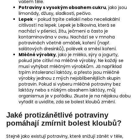
vašem těle.
Potraviny s vysokým obsahem cukru
, jako jsou
limonády, džusy, sladkosti, pečivo.
Lepek
- pokud trpíte celiakií nebo neceliakální
citlivostí na lepek. Lepek je bílkovina, která se
nachází v pšenici, žitu, ječmeni a často je
kontaminována v ovsu. Nachází se v mnoha
potravinách včetně omáček, koření (např.
salátových dresinků), polévek a směsí koření.
Mléčné výrobky
, jako je mléko, sýry a jogurty,
pokud jste citliví na mléčné výrobky. Ne každý se
musí vyhýbat mléčným výrobkům. Já například
trpím intolerancí laktózy, a přesto jsou mléčné
výrobky jednou z mých nejoblíbenějších skupin
potravin. Pokud si vyberu mléčné potraviny bez
laktózy nebo s nízkým obsahem laktózy, můj
organismus je v pořádku. Zkuste je na nějakou dobu
vyřadit a uvidíte, zda se bolest kloubů změní.
Jaké protizánětlivé potraviny
pomáhají zmírnit bolest kloubů?
Stejně jako existují potraviny, které snižují zánět v těle,