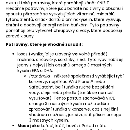
existují také potraviny, které pomáhají zánět SNÍŽIT.
Hledáme potraviny, které jsou bohaté na živiny a obsahují
spoustu přirozeně se vyskytujících vitaminů, minerálů,
fytonutrientů, antioxidantů a aminokyselin, které vyživují,
chrání a dodávají energii našim buňkám. Tyto potraviny
pomáhají tělu vytvářet chrupavky a vazy, které podporují
zdravé klouby.
Potraviny, které je vhodné zařadit:
losos (vynikající je ulovený
ve
volné přírodě),
makrela, ančovičky, sardinky, sleď. Tyto ryby nabízejí
jedny z nejvyšších obsahů omega 3 mastných
kyselin EPA a DHA.
Poznámka
- některé společnosti vyrábějící rybí
konzervy, například Wild Planet® nebo
SafeCatch®, balí tuňáka ručně bez přidání
vody, oleje nebo plnidla (tuňák se nemusí
vysušovat). Tento postup zachovává VÍCE
omega 3 mastných kyselin než tradiční
zpracování tuňáka v konzervě, což z něj činí
vhodnou možnost, jak si zajistit přísun omega
3 mastných kyselin.
Maso jako
kuřecí, krůtí, hovězí. Pokud máte