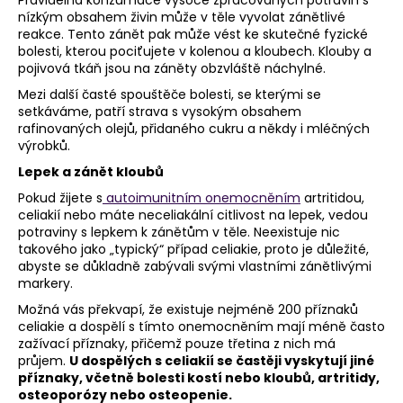
nízkým obsahem živin může v těle vyvolat zánětlivé
reakce. Tento zánět pak může vést ke skutečné fyzické
bolesti, kterou pociťujete v kolenou a kloubech. Klouby a
pojivová tkáň jsou na záněty obzvláště náchylné.
Mezi další časté spouštěče bolesti, se kterými se
setkáváme, patří strava s vysokým obsahem
rafinovaných olejů, přidaného cukru a někdy i mléčných
výrobků.
Lepek a zánět kloubů
Pokud žijete s
autoimunitním onemocněním
artritidou,
celiakií nebo máte neceliakální citlivost na lepek, vedou
potraviny s lepkem k zánětům v těle. Neexistuje nic
takového jako „typický“ případ celiakie, proto je důležité,
abyste se důkladně zabývali svými vlastními zánětlivými
markery.
Možná vás překvapí, že existuje nejméně 200 příznaků
celiakie a dospělí s tímto onemocněním mají méně často
zažívací příznaky, přičemž pouze třetina z nich má
průjem.
U dospělých s celiakií se častěji vyskytují jiné
příznaky, včetně bolesti kostí nebo kloubů, artritidy,
osteoporózy nebo osteopenie.