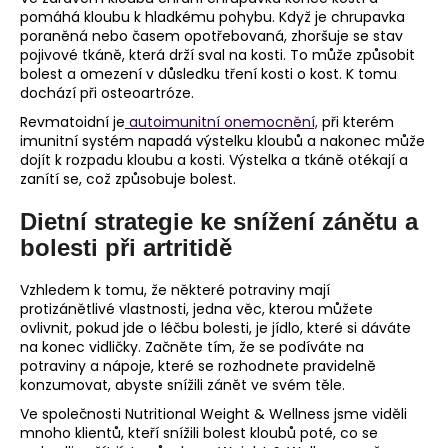
č
pomáhá kloubu k hladkému pohybu. Když je chrupavka
u
poraněná nebo časem opotřebovaná, zhoršuje se stav
j
pojivové tkáně, která drží sval na kosti. To může způsobit
e
bolest a omezení v důsledku tření kosti o kost. K tomu
m
dochází při osteoartróze.
e
Revmatoidní je
autoimunitní onemocnění,
při kterém
imunitní systém napadá výstelku kloubů a nakonec může
dojít k rozpadu kloubu a kosti. Výstelka a tkáně otékají a
zanítí se, což způsobuje bolest.
Dietní strategie ke snížení zánětu a
bolesti při artritidě
Vzhledem k tomu, že některé potraviny mají
protizánětlivé vlastnosti, jedna věc, kterou můžete
ovlivnit, pokud jde o léčbu bolesti, je jídlo, které si dáváte
na konec vidličky. Začněte tím, že se podíváte na
potraviny a nápoje, které se rozhodnete pravidelně
konzumovat, abyste snížili zánět ve svém těle.
Ve společnosti Nutritional Weight & Wellness jsme viděli
mnoho klientů, kteří snížili bolest kloubů poté, co se