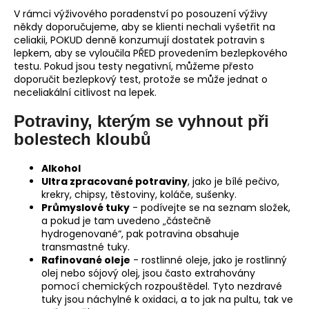
V rámci výživového poradenství po posouzení výživy
někdy doporučujeme, aby se klienti nechali vyšetřit na
celiakii, POKUD denně konzumují dostatek potravin s
lepkem, aby se vyloučila PŘED provedením bezlepkového
testu. Pokud jsou testy negativní, můžeme přesto
doporučit bezlepkový test, protože se může jednat o
neceliakální citlivost na lepek.
Potraviny, kterým se vyhnout při
bolestech kloubů
Alkohol
Ultra zpracované potraviny
, jako je bílé pečivo,
krekry, chipsy, těstoviny, koláče, sušenky.
Průmyslové tuky
- podívejte se na seznam složek,
a pokud je tam uvedeno „částečně
hydrogenované“, pak potravina obsahuje
transmastné tuky.
Rafinované oleje
- rostlinné oleje, jako je rostlinný
olej nebo sójový olej, jsou často extrahovány
pomocí chemických rozpouštědel. Tyto nezdravé
tuky jsou náchylné k oxidaci, a to jak na pultu, tak ve