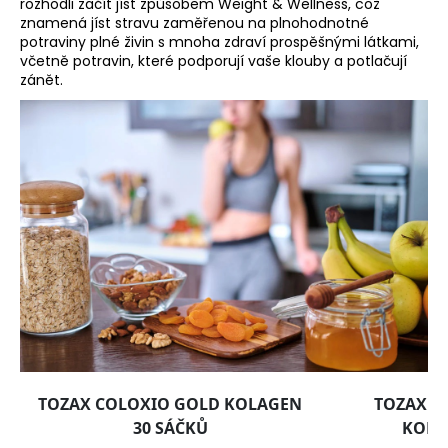
rozhodli začít jíst způsobem Weight & Wellness, což
znamená jíst stravu zaměřenou na plnohodnotné
potraviny plné živin s mnoha zdraví prospěšnými látkami,
včetně potravin, které podporují vaše klouby a potlačují
zánět.