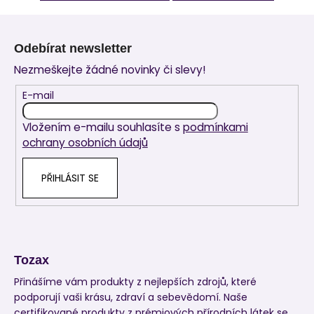
Z
á
Odebírat newsletter
p
Nezmeškejte žádné novinky či slevy!
a
t
E-mail
í
Vložením e-mailu souhlasíte s
podmínkami
ochrany osobních údajů
PŘIHLÁSIT SE
Tozax
Přinášíme vám produkty z nejlepších zdrojů, které
podporují vaši krásu, zdraví a sebevědomí. Naše
certifikované produkty z prémiových přírodních látek se