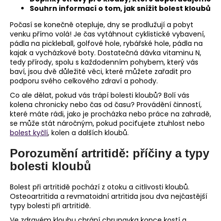
Souhrn informací o tom, jak snížit bolest kloubů
a
j
Počasí se konečně otepluje, dny se prodlužují a pobyt
venku přímo volá! Je čas vytáhnout cyklistické vybavení,
í
pádla na pickleball, golfové hole, rybářské hole, pádla na
t
kajak a vycházkové boty. Dostatečná dávka vitaminu N,
tedy přírody, spolu s každodenním pohybem, který vás
?
baví, jsou dvě důležité věci, které můžete zařadit pro
podporu svého celkového zdraví a pohody.
Co ale dělat, pokud vás trápí bolesti kloubů? Bolí vás
kolena chronicky nebo čas od času? Provádění činností,
které máte rádi, jako je procházka nebo práce na zahradě,
HLEDAT
se může stát náročným, pokud pociťujete ztuhlost nebo
bolest kyčlí
, kolen a dalších kloubů.
Porozumění artritidě: příčiny a typy
D
bolesti kloubů
o
p
Bolest při artritidě pochází z otoku a citlivosti kloubů.
o
Osteoartritida a revmatoidní artritida jsou dva nejčastější
r
typy bolesti při artritidě.
u
Ve zdravém kloubu chrání chrupavka konce kostí a