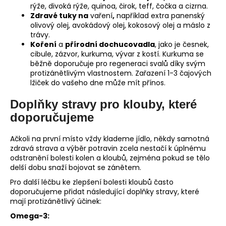
rýže, divoká rýže, quinoa, čirok, teff, čočka a cizrna.
Zdravé tuky na
vaření
,
například extra panenský
olivový olej, avokádový olej, kokosový olej a máslo z
trávy.
Koření
a
přírodní dochucovadla
, jako je česnek,
cibule, zázvor, kurkuma, vývar z kostí. Kurkuma se
běžně doporučuje pro regeneraci svalů díky svým
protizánětlivým vlastnostem. Zařazení 1-3 čajových
lžiček do vašeho dne může mít přínos.
Doplňky stravy pro klouby, které
doporučujeme
Ačkoli na první místo vždy klademe jídlo, někdy samotná
zdravá strava a výběr potravin zcela nestačí k úplnému
odstranění bolesti kolen a kloubů, zejména pokud se tělo
delší dobu snaží bojovat se zánětem.
Pro další léčbu ke zlepšení bolesti kloubů často
doporučujeme přidat následující doplňky stravy, které
mají protizánětlivý účinek:
Omega-3: