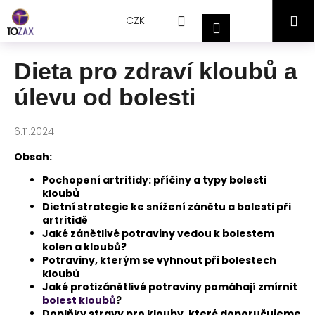
Přejít
K
Hledat
Nákupní
M
na
CZK
o
Přihlášení
obsah
Zpět
Zpět
š
košík
í
Dieta pro zdraví kloubů a
C
k
úlevu od bolesti
o
p
o
6.11.2024
t
Obsah:
ř
Pochopení artritidy: příčiny a typy bolesti
e
kloubů
b
Dietní strategie ke snížení zánětu a bolesti při
artritidě
u
Jaké zánětlivé potraviny vedou k bolestem
j
kolen a kloubů?
e
Potraviny, kterým se vyhnout při bolestech
kloubů
t
Jaké protizánětlivé potraviny pomáhají zmírnit
e
bolest kloubů
?
n
Doplňky stravy pro klouby, které doporučujeme