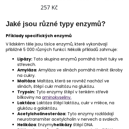
Jaké jsou různé typy enzymů?
Příklady specifických enzymů
V lidském těle jsou tisíce enzymů, které vykonávají
přibližně 5 000 různých funkcí. Několik příkladů zahrnuje:
Lipázy:
Tato skupina enzymů pomáhá trávit tuky ve
střevech.
Amyláza
: Amyláza ve slinách pomáhá měnit škroby
na cukry.
Maltáza
: Maltáza, která se rovněž nachází ve
slinách, štěpí cukr maltózu na glukózu.
Trypsin:
Tyto enzymy štěpí v tenkém střevě
bílkoviny na
aminokyseliny.
Laktáza
: Laktáza štěpí laktózu, cukr v mléce, na
glukózu a galaktózu.
Acetylcholinesteráza:
Tyto enzymy rozkládají
neurotransmiter acetylcholin v nervech a svalech.
Helikáza
: Enzymy
helikázy
štěpí DNA.