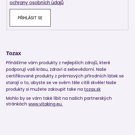
ochrany osobních údajů
PŘIHLÁSIT SE
Tozax
Přinášíme vám produkty z nejlepších zdrojů, které
podporují vaši krásu, zdraví a sebevědomí. Naše
certifikované produkty z prémiových přírodních látek se
starají o to, abyste se ve svém těle cítili skvěle! Naše
produkty si mužete zakoupit take na
tozax.sk
Mohlo by se vám také líbit na našich partnerských
stránkách
www.vitaking.eu