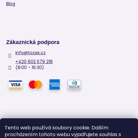
Blog
Zákaznická podpora
info
@
tozax.cz
+420 602 579 218
(8:00 - 16:30)
Tento web používá soubory cookie. Dalším
procházením tohoto webu vyjadřujete souhlas s
Facebook