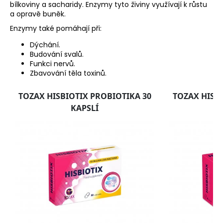
č
bílkoviny a sacharidy. Enzymy tyto živiny využívají k růstu
u
a opravě buněk.
j
Enzymy také pomáhají při:
e
m
Dýchání.
Budování svalů.
e
Funkci nervů.
Zbavování těla toxinů.