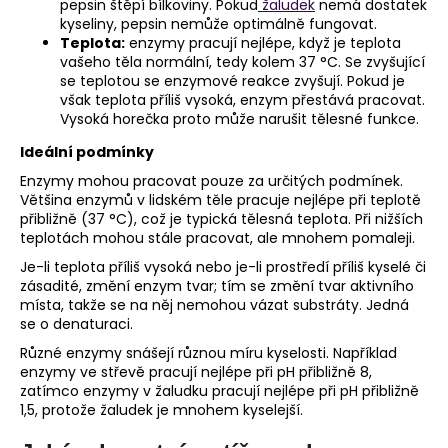
pepsin štěpí bílkoviny. Pokud
žaludek
nemá dostatek
kyseliny, pepsin nemůže optimálně fungovat.
Teplota:
enzymy pracují nejlépe, když je teplota
vašeho těla normální, tedy kolem 37 °C. Se zvyšující
se teplotou se enzymové reakce zvyšují. Pokud je
však teplota příliš vysoká, enzym přestává pracovat.
Vysoká horečka proto může narušit tělesné funkce.
Ideální podmínky
Enzymy mohou pracovat pouze za určitých podmínek.
Většina enzymů v lidském těle pracuje nejlépe při teplotě
přibližně (37 °C), což je typická tělesná teplota. Při nižších
teplotách mohou stále pracovat, ale mnohem pomaleji.
Je-li teplota příliš vysoká nebo je-li prostředí příliš kyselé či
zásadité, změní enzym tvar; tím se změní tvar aktivního
místa, takže se na něj nemohou vázat substráty. Jedná
se o denaturaci.
Různé enzymy snášejí různou míru kyselosti. Například
enzymy ve střevě pracují nejlépe při pH přibližně 8,
zatímco enzymy v žaludku pracují nejlépe při pH přibližně
1,5, protože žaludek je mnohem kyselejší.