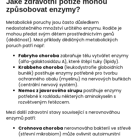
Jaké zdravotní potíže mohou
způsobovat enzymy?
Metabolické poruchy jsou často důsledkem
nedostatečného množství určitého enzymu. Rodiče je
mohou předat svým dětem prostřednictvím genů
(dědičnost). Mezi příklady dědičných metabolických
poruch patří např:
Fabryho choroba
zabraňuje tělu vytvářet enzymy
(alfa-galaktosidázu A), které štěpí tuky (lipidy).
Krabbeho choroba
(leukodystrofie globoidních
buněk) postihuje enzymy potřebné pro tvorbu
ochranného obalu (myelinu) na nervových buňkách
(centrální nervový systém).
Nemoc z javorového sirupu
postihuje enzymy
potřebné k rozkladu některých aminokyselin s
rozvětveným řetězcem.
Mezi další zdravotní stavy související s nerovnováhou
enzymů patří:
Crohnova choroba
nerovnováha bakterií ve střevě
(střevní mikrobiom) může ovlivnit autoimunitní