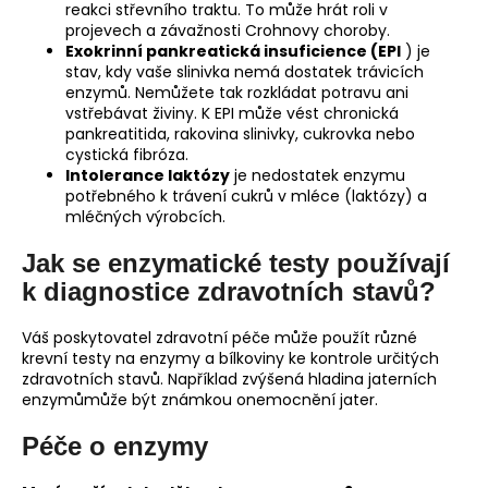
reakci střevního traktu. To může hrát roli v
projevech a závažnosti Crohnovy choroby.
Exokrinní pankreatická insuficience (EPI
) je
stav, kdy vaše slinivka nemá dostatek trávicích
enzymů. Nemůžete tak rozkládat potravu ani
vstřebávat živiny. K EPI může vést chronická
pankreatitida, rakovina slinivky, cukrovka nebo
cystická fibróza.
Intolerance laktózy
je nedostatek enzymu
potřebného k trávení cukrů v mléce (laktózy) a
mléčných výrobcích.
Jak se enzymatické testy používají
k diagnostice zdravotních stavů?
Váš poskytovatel zdravotní péče může použít různé
krevní testy na enzymy a bílkoviny ke kontrole určitých
zdravotních stavů. Například zvýšená hladina jaterních
enzymůmůže být známkou onemocnění jater.
Péče o enzymy