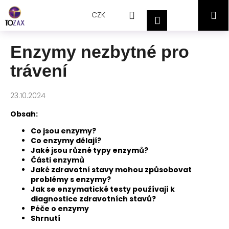
Přejít
K
Hledat
Nákupní
M
na
CZK
o
Přihlášení
obsah
Zpět
Zpět
š
košík
í
Enzymy nezbytné pro
C
k
trávení
o
p
o
23.10.2024
t
Obsah:
ř
Co jsou enzymy?
e
Co enzymy dělají?
b
Jaké jsou různé typy enzymů?
Části enzymů
u
Jaké zdravotní stavy mohou způsobovat
j
problémy s enzymy?
e
Jak se enzymatické testy používají k
diagnostice zdravotních stavů?
t
Péče o enzymy
e
Shrnutí
n