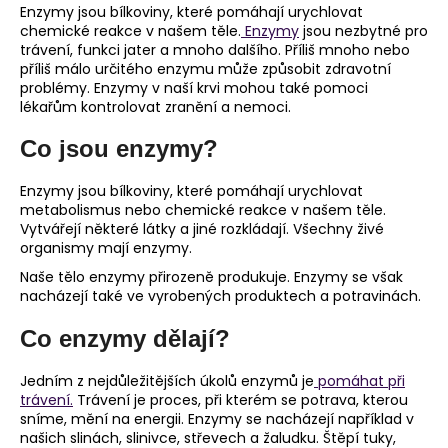
Enzymy jsou bílkoviny, které pomáhají urychlovat
a
chemické reakce v našem těle.
Enzymy
jsou nezbytné pro
j
trávení, funkci jater a mnoho dalšího. Příliš mnoho nebo
příliš málo určitého enzymu může způsobit zdravotní
í
problémy. Enzymy v naší krvi mohou také pomoci
t
lékařům kontrolovat zranění a nemoci.
?
Co jsou enzymy?
Enzymy jsou bílkoviny, které pomáhají urychlovat
metabolismus nebo chemické reakce v našem těle.
Vytvářejí některé látky a jiné rozkládají. Všechny živé
HLEDAT
organismy mají enzymy.
Naše tělo enzymy přirozeně produkuje. Enzymy se však
nacházejí také ve vyrobených produktech a potravinách.
D
Co enzymy dělají?
o
p
Jedním z nejdůležitějších úkolů enzymů je
pomáhat při
o
trávení.
Trávení je proces, při kterém se potrava, kterou
r
sníme, mění na energii. Enzymy se nacházejí například v
u
našich slinách, slinivce, střevech a žaludku. Štěpí tuky,