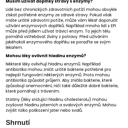
Musím užívat doplňky stravy s enzymy?
Lidé bez chronických zdravotních potíží mohou obvykle
získat potřebné enzymy ze zdravé stravy. Pokud však
máte určité zdravotní potíže, může vám lékař doporučit
užívání enzymových doplňků. Například mnoho lidí s EPI
může před jídlem užívat trávicí enzym. To jejich tělu
pomáhá vstřebávat živiny z potravy. Před užíváním
jakéhokoli enzymového doplňku se poraďte se svým
lékařem.
Mohou léky ovlivnit hladinu enzymů?
Některé léky ovlivňují hladinu enzymů. Například
antibiotika mohou zničit určité bakterie potřebné pro
nejlepší fungování některých enzymů. Proto mohou
antibiotika způsobit průjem. Aby zničila bakterie, které
způsobují onemocnění, ničí také důležité dobré bakterie,
které pomáhají s trávením.
Statiny (léky snižující hladinu cholesterolu) mohou
zvyšovat hladinu jaterních a svalových enzymů. Mohou
zvýšit riziko poškození jater nebo svalů.
Shrnutí