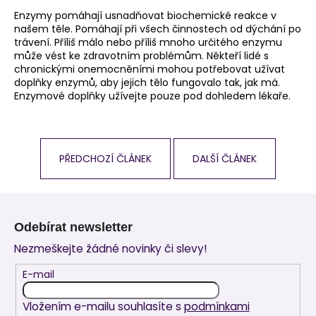
Enzymy pomáhají usnadňovat biochemické reakce v
našem těle. Pomáhají při všech činnostech od dýchání po
trávení. Příliš málo nebo příliš mnoho určitého enzymu
může vést ke zdravotním problémům. Někteří lidé s
chronickými onemocněními mohou potřebovat užívat
doplňky enzymů, aby jejich tělo fungovalo tak, jak má.
Enzymové doplňky užívejte pouze pod dohledem lékaře.
PŘEDCHOZÍ ČLÁNEK
DALŠÍ ČLÁNEK
Z
á
Odebírat newsletter
p
Nezmeškejte žádné novinky či slevy!
a
t
E-mail
í
Vložením e-mailu souhlasíte s
podmínkami