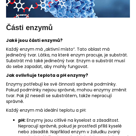
Části enzymů
Jaké jsou části enzymů?
Každý enzym má „aktivní místo“. Tato oblast má
jedinečný tvar. Látka, na které enzym pracuje, je substrát.
Substrát má také jedinečný tvar. Enzym a substrát musí
do sebe zapadat, aby mohly fungovat.
Jak ovlivňuje teplota a pH enzymy?
Enzymy potřebují ke své činnosti správné podmínky.
Pokud podmínky nejsou správné, mohou enzymy změnit
tvar. Pak již nesedí se substrátem, takže nepracují
správně.
Každý enzym má ideální teplotu a pH:
pH:
Enzymy jsou citlivé na kyselost a zásaditost.
Nepracují správně, pokud je prostředí příliš kyselé
nebo zásadité. Například enzym v žaludku zvaný