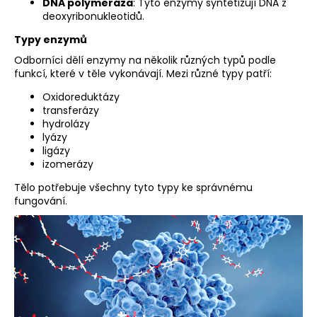
DNA polymeráza
: Tyto enzymy syntetizují DNA z
deoxyribonukleotidů.
Typy enzymů
Odborníci dělí enzymy na několik různých typů podle
funkcí, které v těle vykonávají. Mezi různé typy patří:
Oxidoreduktázy
transferázy
hydrolázy
lyázy
ligázy
izomerázy
Tělo potřebuje všechny tyto typy ke správnému
fungování.