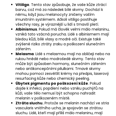
Vitiligo
. Tento stav způsobuje, že vaše kůže ztrácí
barvu, což má za následek bílé skvrny. Dochází k
němu, když jsou melanocyty zničeny vaším
imunitním systémem. Ačkoli vitiligo postihuje
všechny rasy, je výraznější u lidí s tmavší pletí.
Albinismus
. Pokud má člověk velmi málo melaninu,
vzniká tato vzácná porucha. Lidé s albinismem mají
bledou kůži, bílé vlasy a modré oči. Existuje také
zvýšené riziko ztráty zraku a poškození slunečním
zářením.
Melasma
. Lidé s melasmou mají na obličeji nebo na
rukou hnědé nebo modrošedé skvrny. Tento stav
může být způsoben hormony, slunečním zářením
nebo antikoncepčními pilulkami. Tmavé skvrny
mohou pomoci zesvětlit krémy na předpis, laserový
resurfacing kůže nebo chemický peeling.
Úbytek pigmentu po poškození kůže
. Pokud
dojde k infekci, popálení nebo vzniku puchýřů na
kůži, vaše tělo nemusí být schopno nahradit
melanin v poškozeném místě.
Ztráta sluchu.
Protože se melanin nachází ve stria
vascularis vnitřního ucha, je spojován se ztrátou
sluchu. Lidé, kteří mají příliš málo melaninu, mají