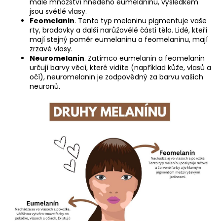
malé množství hnědého eumelaninu, výsledkem
jsou světlé vlasy.
Feomelanin
. Tento typ melaninu pigmentuje vaše
rty, bradavky a další narůžovělé části těla. Lidé, kteří
mají stejný poměr eumelaninu a feomelaninu, mají
zrzavé vlasy.
Neuromelanin
. Zatímco eumelanin a feomelanin
určují barvy věcí, které vidíte (například kůže, vlasů a
očí), neuromelanin je zodpovědný za barvu vašich
neuronů.