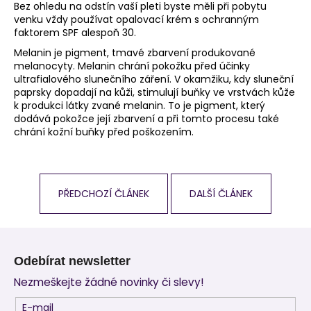
Bez ohledu na odstín vaší pleti byste měli při pobytu
venku vždy používat opalovací krém s ochranným
faktorem SPF alespoň 30.
Melanin je pigment, tmavé zbarvení produkované
melanocyty. Melanin chrání pokožku před účinky
ultrafialového slunečního záření. V okamžiku, kdy sluneční
paprsky dopadají na kůži, stimulují buňky ve vrstvách kůže
k produkci látky zvané melanin. To je pigment, který
dodává pokožce její zbarvení a při tomto procesu také
chrání kožní buňky před poškozením.
PŘEDCHOZÍ ČLÁNEK
DALŠÍ ČLÁNEK
Z
á
Odebírat newsletter
p
Nezmeškejte žádné novinky či slevy!
a
t
E-mail