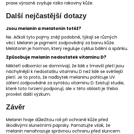
praxe výrazně zvyšuje riziko rakoviny kůže.
Další nejčastější dotazy
Jsou melanin a melatonin totéž?
Ne. Ačkoli tyto pojmy znějí podobně, týkají se různých
věcí. Melanin je pigment zodpovědný za barvu kůže.
Melatonin je hormon, který reguluje cyklus bdění a spánku.
Způsobuje melanin nedostatek vitaminu D?
Někteří odborníci se domnívají, že lidé s tmavší pletí jsou
náchylnější k nedostatku vitaminu D než lidé se světlejší
pletí. Je to proto, že nadbytek melaninu pohlcuje UV
záření zodpovědné za syntézu vitaminu D. Existují studie,
které toto tvrzení podporují, ale v této oblasti je třeba
provést další výzkum.
Závěr
Melanin hraje důležitou roli při ochraně kůže před
škodlivými slunečními paprsky. Pamatujte však, že
melanin nenahrazuje správnou ochranu před sluncem.