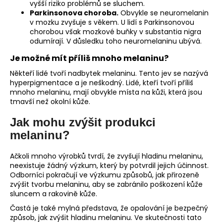
vyšší riziko problémů se sluchem.
Parkinsonova choroba.
Obvykle se neuromelanin
v mozku zvyšuje s věkem. U lidí s Parkinsonovou
chorobou však mozkové buňky v substantia nigra
odumírají. V důsledku toho neuromelaninu ubývá.
Je možné mít příliš mnoho melaninu?
Někteří lidé tvoří nadbytek melaninu. Tento jev se nazývá
hyperpigmentace a je neškodný. Lidé, kteří tvoří příliš
mnoho melaninu, mají obvykle místa na kůži, která jsou
tmavší než okolní kůže.
Jak mohu zvýšit produkci
melaninu?
Ačkoli mnoho výrobků tvrdí, že zvyšují hladinu melaninu,
neexistuje žádný výzkum, který by potvrdil jejich účinnost.
Odborníci pokračují ve výzkumu způsobů, jak přirozeně
zvýšit tvorbu melaninu, aby se zabránilo poškození kůže
sluncem a rakovině kůže.
Častá je také mylná představa, že opalování je bezpečný
způsob, jak zvýšit hladinu melaninu. Ve skutečnosti tato