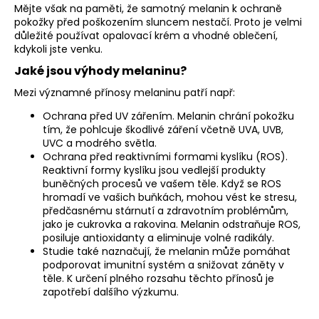
Mějte však na paměti, že samotný melanin k ochraně
pokožky před poškozením sluncem nestačí. Proto je velmi
důležité používat opalovací krém a vhodné oblečení,
kdykoli jste venku.
Jaké jsou výhody melaninu?
Mezi významné přínosy melaninu patří např:
Ochrana před UV zářením. Melanin chrání pokožku
tím, že pohlcuje škodlivé záření včetně UVA, UVB,
UVC a modrého světla.
Ochrana před reaktivními formami kyslíku (ROS).
Reaktivní formy kyslíku jsou vedlejší produkty
buněčných procesů ve vašem těle. Když se ROS
hromadí ve vašich buňkách, mohou vést ke stresu,
předčasnému stárnutí a zdravotním problémům,
jako je cukrovka a rakovina. Melanin odstraňuje ROS,
posiluje antioxidanty a eliminuje volné radikály.
Studie také naznačují, že melanin může pomáhat
podporovat imunitní systém a snižovat záněty v
těle. K určení plného rozsahu těchto přínosů je
zapotřebí dalšího výzkumu.