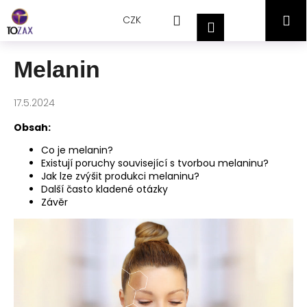
Přejít
K
Hledat
Nákupní
M
na
CZK
o
Přihlášení
obsah
Zpět
Zpět
š
košík
í
Melanin
C
k
o
17.5.2024
p
o
Obsah:
t
Co je melanin?
ř
Existují poruchy související s tvorbou melaninu?
Jak lze zvýšit produkci melaninu?
e
Další často kladené otázky
b
Závěr
u
j
e
t
e
n