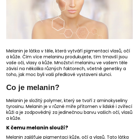
a
j
í
t
?
Melanin je látka v těle, která vytváří pigmentaci vlasů, očí
a kůže. Čím více melaninu produkujete, tím tmavší jsou
vaše oči, vlasy a kůže. Množství melaninu ve vašem těle
závisí na několika různých faktorech, včetně genetiky a
HLEDAT
toho, jak moc byli vaši předkové vystaveni slunci.
Co je melanin?
D
Melanin je složitý polymer, který se tvoří z aminokyseliny
o
tyrosinu. Melanin je v různé míře přítomen v lidské i zvířecí
p
kůži a je zodpovědný za jedinečnou barvu vašich očí, vlasů
a kůže.
o
r
K čemu melanin slouží?
u
Melanin zajišťuje pigmentaci kůže, očí a vlasů. Tato látka