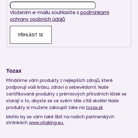
í
Vložením e-mailu souhlasíte s
podmínkami
ochrany osobních údajů
PŘIHLÁSIT SE
Tozax
Přinášíme vám produkty z nejlepších zdrojů, které
podporují vaši krásu, zdraví a sebevědomí. Naše
certifikované produkty z prémiových přírodních látek se
starají o to, abyste se ve svém těle cítili skvěle! Naše
produkty si mužete zakoupit take na
tozax.sk
Mohlo by se vám také líbit na našich partnerských
stránkách
www.vitaking.eu