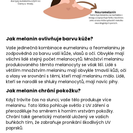
Jak melanin ovlivňuje barvu kůže?
Vaše jedinečná kombinace eumelaninu a feomelaninu je
zodpovědná za barvu vaší kůže, vlasů a očí. Obvykle mají
všichni lidé stejný počet melanocytů. Množství melaninu
produkovaného těmito melanocyty se však liší. Lidé s
větším množstvím melaninu mají obvykle tmavší kůži, oči
a vlasy ve srovnání s těmi, kteří mají melaninu málo. Lidé,
kteří se narodili se shluky melanocytů, mají navíc pihy.
Jak melanin chrání pokožku?
Když trávíte čas na slunci, vaše tělo produkuje více
melaninu. Tato látka pohlcuje světlo z UV záření a
přerozděluje ho směrem k horním vrstvám pokožky.
Chrání také genetický materiál uložený ve vašich
buňkách tím, že zabraňuje pronikání škodlivých UV
paprsků.