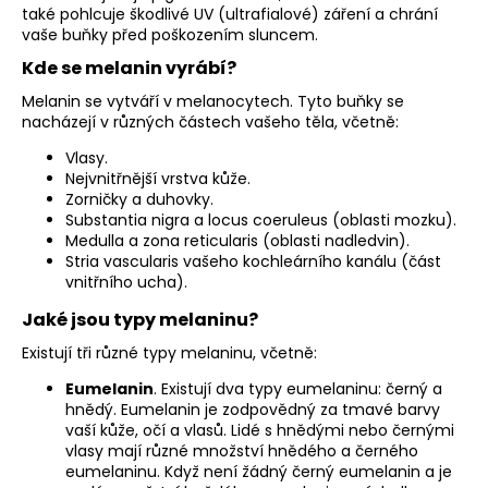
č
také pohlcuje škodlivé UV (ultrafialové) záření a chrání
u
vaše buňky před poškozením sluncem.
j
Kde se melanin vyrábí?
e
m
Melanin se vytváří v melanocytech. Tyto buňky se
e
nacházejí v různých částech vašeho těla, včetně:
Vlasy.
Nejvnitřnější vrstva kůže.
Zorničky a duhovky.
Substantia nigra a locus coeruleus (oblasti mozku).
Medulla a zona reticularis (oblasti nadledvin).
Stria vascularis vašeho kochleárního kanálu (část
vnitřního ucha).
Jaké jsou typy melaninu?
Existují tři různé typy melaninu, včetně:
Eumelanin
. Existují dva typy eumelaninu: černý a
hnědý. Eumelanin je zodpovědný za tmavé barvy
vaší kůže, očí a vlasů. Lidé s hnědými nebo černými
vlasy mají různé množství hnědého a černého
eumelaninu. Když není žádný černý eumelanin a je