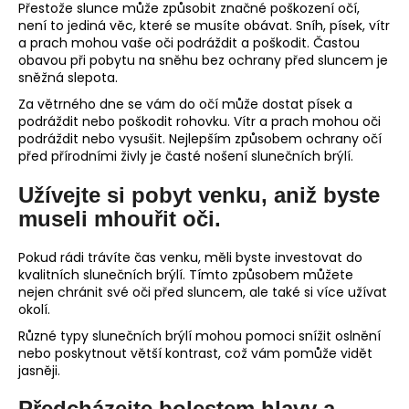
Přestože slunce může způsobit značné poškození očí,
není to jediná věc, které se musíte obávat. Sníh, písek, vítr
a prach mohou vaše oči podráždit a poškodit. Častou
obavou při pobytu na sněhu bez ochrany před sluncem je
sněžná slepota.
Za větrného dne se vám do očí může dostat písek a
podráždit nebo poškodit rohovku. Vítr a prach mohou oči
podráždit nebo vysušit. Nejlepším způsobem ochrany očí
před přírodními živly je časté nošení slunečních brýlí.
Užívejte si pobyt venku, aniž byste
museli mhouřit oči.
Pokud rádi trávíte čas venku, měli byste investovat do
kvalitních slunečních brýlí. Tímto způsobem můžete
nejen chránit své oči před sluncem, ale také si více užívat
okolí.
Různé typy slunečních brýlí mohou pomoci snížit oslnění
nebo poskytnout větší kontrast, což vám pomůže vidět
jasněji.
Předcházejte bolestem hlavy a