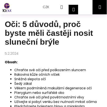
Přejít
K
Hledat
Nákupní
M
na
CZK
o
Přihlášení
obsah
Zpět
Zpět
š
košík
í
Oči: 5 důvodů, proč
C
k
byste měli častěji nosit
o
p
sluneční brýle
o
t
5.2.2024
ř
Obsah:
e
b
Chraňte své oči před poškozením sluncem
Rakovina kůže očních víček
u
Sněžná slepota očí
j
Šedý zákal
e
Věkem podmíněná makulární degenerace očí
Pterygium nebo surfařské oko
t
Chraňte své oči před povětrnostními vlivy
e
Užívejte si pobyt venku bez nutnosti mrkat očima
n
Předcházejte bolestem hlavy a migrénám