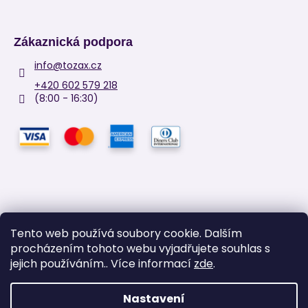
Zákaznická podpora
info
@
tozax.cz
+420 602 579 218
(8:00 - 16:30)
Tento web používá soubory cookie. Dalším
procházením tohoto webu vyjadřujete souhlas s
Facebook
jejich používáním.. Více informací
zde
.
Nastavení