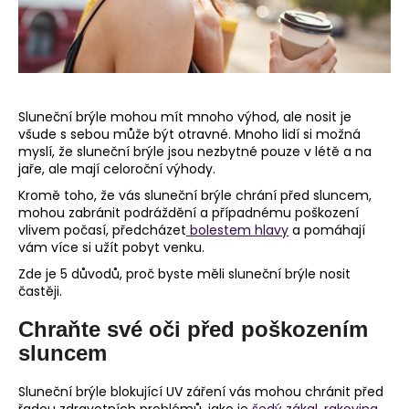
č
u
j
e
m
e
Sluneční brýle mohou mít mnoho výhod, ale nosit je
všude s sebou může být otravné. Mnoho lidí si možná
myslí, že sluneční brýle jsou nezbytné pouze v létě a na
jaře, ale mají celoroční výhody.
Kromě toho, že vás sluneční brýle chrání před sluncem,
mohou zabránit podráždění a případnému poškození
vlivem počasí, předcházet
bolestem hlavy
a pomáhají
vám více si užít pobyt venku.
Zde je 5 důvodů, proč byste měli sluneční brýle nosit
častěji.
Chraňte své oči před poškozením
sluncem
Sluneční brýle blokující UV záření vás mohou chránit před