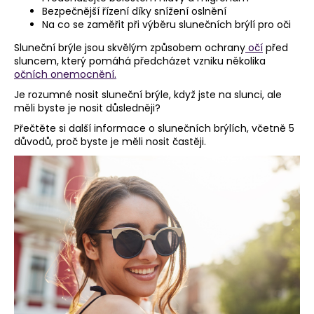
Bezpečnější řízení díky snížení oslnění
a
Na co se zaměřit při výběru slunečních brýlí pro oči
j
Sluneční brýle jsou skvělým způsobem ochrany
očí
před
í
sluncem, který pomáhá předcházet vzniku několika
t
očních onemocnění.
?
Je rozumné nosit sluneční brýle, když jste na slunci, ale
měli byste je nosit důsledněji?
Přečtěte si další informace o slunečních brýlích, včetně 5
důvodů, proč byste je měli nosit častěji.
HLEDAT
D
o
p
o
r
u