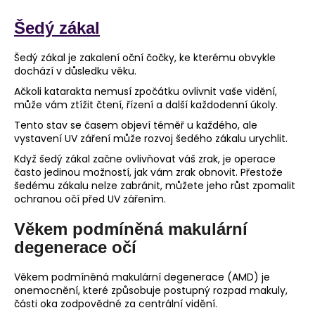
Šedý zákal
Šedý zákal je zakalení oční čočky, ke kterému obvykle
dochází v důsledku věku.
Ačkoli katarakta nemusí zpočátku ovlivnit vaše vidění,
může vám ztížit čtení, řízení a další každodenní úkoly.
Tento stav se časem objeví téměř u každého, ale
vystavení UV záření může rozvoj šedého zákalu urychlit.
Když šedý zákal začne ovlivňovat váš zrak, je operace
často jedinou možností, jak vám zrak obnovit. Přestože
šedému zákalu nelze zabránit, můžete jeho růst zpomalit
ochranou očí před UV zářením.
Věkem podmíněná makulární
degenerace očí
Věkem podmíněná makulární degenerace (AMD) je
onemocnění, které způsobuje postupný rozpad makuly,
části oka zodpovědné za centrální vidění.