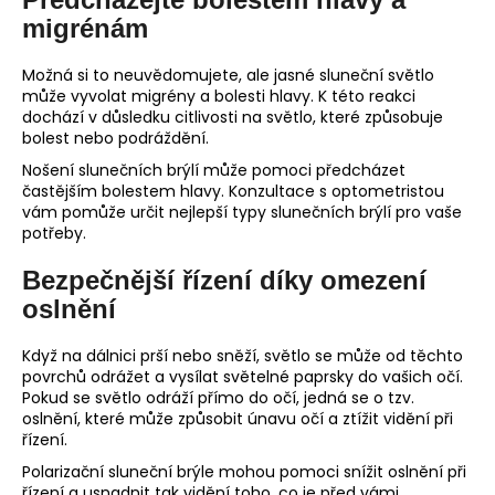
migrénám
Možná si to neuvědomujete, ale jasné sluneční světlo
může vyvolat migrény a bolesti hlavy. K této reakci
dochází v důsledku citlivosti na světlo, které způsobuje
bolest nebo podráždění.
Nošení slunečních brýlí může pomoci předcházet
častějším bolestem hlavy. Konzultace s optometristou
vám pomůže určit nejlepší typy slunečních brýlí pro vaše
potřeby.
Bezpečnější řízení díky omezení
oslnění
Když na dálnici prší nebo sněží, světlo se může od těchto
povrchů odrážet a vysílat světelné paprsky do vašich očí.
Pokud se světlo odráží přímo do očí, jedná se o tzv.
oslnění, které může způsobit únavu očí a ztížit vidění při
řízení.
Polarizační sluneční brýle mohou pomoci snížit oslnění při
řízení a usnadnit tak vidění toho, co je před vámi.