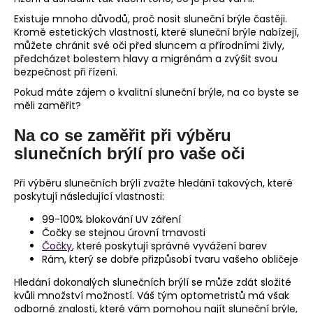
Existuje mnoho důvodů, proč nosit sluneční brýle častěji.
Kromě estetických vlastností, které sluneční brýle nabízejí,
můžete chránit své oči před sluncem a přírodními živly,
předcházet bolestem hlavy a migrénám a zvýšit svou
bezpečnost při řízení.
Pokud máte zájem o kvalitní sluneční brýle, na co byste se
měli zaměřit?
Na co se zaměřit při výběru
slunečních brýlí pro vaše oči
Při výběru slunečních brýlí zvažte hledání takových, které
poskytují následující vlastnosti:
99-100% blokování UV záření
Čočky se stejnou úrovní tmavosti
Čočky
, které poskytují správné vyvážení barev
Rám, který se dobře přizpůsobí tvaru vašeho obličeje
Hledání dokonalých slunečních brýlí se může zdát složité
kvůli množství možností. Váš tým optometristů má však
odborné znalosti, které vám pomohou najít sluneční brýle,