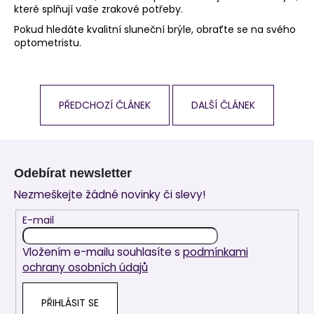
které splňují vaše zrakové potřeby.
Pokud hledáte kvalitní sluneční brýle, obraťte se na svého
optometristu.
PŘEDCHOZÍ ČLÁNEK
DALŠÍ ČLÁNEK
Z
á
Odebírat newsletter
p
Nezmeškejte žádné novinky či slevy!
a
t
E-mail
í
Vložením e-mailu souhlasíte s
podmínkami
ochrany osobních údajů
PŘIHLÁSIT SE