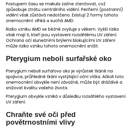
Postupem času se makula začne ztenčovat, což
způsobuje ztrátu centrálního vidění. Periferní (postranní)
vidění však zůstává nedotčeno. Existují 2 formy tohoto
onemocnění: vlhká a suchá AMD.
Riziko vzniku AMD se běžně zvyšuje s věkem. Vyšší riziko
však mají ti, kteří jsou vystaveni rozsáhlému UV záření.
Ochrana očí slunečními brýlemi blokujícími UV záření
může riziko vzniku tohoto onemocnění snížit.
Pterygium neboli surfařské oko
Pterygium neboli surfařovo oko je výrůstek tkáně na
spojivce, průhledné tkáni vystýlající oční víčka. Ačkoli toto
onemocnění obvykle není závažné, může být dráždivé a
snižovat kvalitu vašeho života.
Pterygium obvykle vzniká v důsledku rozsáhlého vystavení
UV záření.
Chraňte své oči před
povětrnostními vlivy