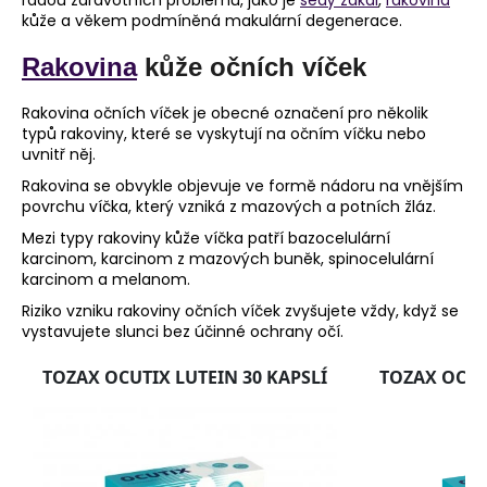
řadou zdravotních problémů, jako je
šedý zákal
,
rakovina
kůže a věkem podmíněná makulární degenerace.
Rakovina
kůže očních víček
Rakovina očních víček je obecné označení pro několik
typů rakoviny, které se vyskytují na očním víčku nebo
uvnitř něj.
Rakovina se obvykle objevuje ve formě nádoru na vnějším
povrchu víčka, který vzniká z mazových a potních žláz.
Mezi typy rakoviny kůže víčka patří bazocelulární
karcinom, karcinom z mazových buněk, spinocelulární
karcinom a melanom.
Riziko vzniku rakoviny očních víček zvyšujete vždy, když se
vystavujete slunci bez účinné ochrany očí.