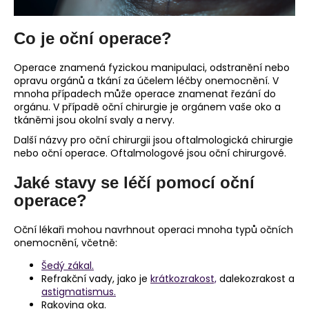
č
u
j
Co je oční operace?
e
m
Operace znamená fyzickou manipulaci, odstranění nebo
e
opravu orgánů a tkání za účelem léčby onemocnění. V
mnoha případech může operace znamenat řezání do
orgánu. V případě oční chirurgie je orgánem vaše oko a
tkáněmi jsou okolní svaly a nervy.
Další názvy pro oční chirurgii jsou oftalmologická chirurgie
nebo oční operace. Oftalmologové jsou oční chirurgové.
Jaké stavy se léčí pomocí oční
operace?
Oční lékaři mohou navrhnout operaci mnoha typů očních
onemocnění, včetně:
Šedý zákal.
Refrakční vady, jako je
krátkozrakost,
dalekozrakost a
astigmatismus.
Rakovina oka.