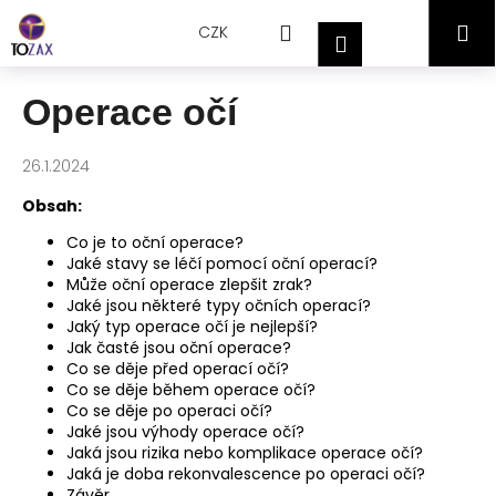
Přejít
K
Hledat
Nákupní
M
na
CZK
o
Přihlášení
obsah
Zpět
Zpět
š
košík
í
Operace očí
C
k
o
26.1.2024
p
o
Obsah:
t
Co je to oční operace?
ř
Jaké stavy se léčí pomocí oční operací?
Může oční operace zlepšit zrak?
e
Jaké jsou některé typy očních operací?
b
Jaký typ operace očí je nejlepší?
Jak časté jsou oční operace?
u
Co se děje před operací očí?
j
Co se děje během operace očí?
e
Co se děje po operaci očí?
Jaké jsou výhody operace očí?
t
Jaká jsou rizika nebo komplikace operace očí?
e
Jaká je doba rekonvalescence po operaci očí?
n
Závěr