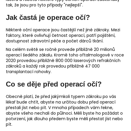
tak, že jsou pro tyto případy "nejlepší".
Jak častá je operace očí?
Některé oční operace jsou častější než jiné zákroky. Mezi
faktory, které ovlivňují četnost operací, patří pojištění,
dostupnost zdravotní péče a počet dárců tkání.
Na celém světě se ročně provede přibližně 20 milionů
operací šedého zákalu. Kromě toho oftalmologové v roce
2020 provedou přibližně 800 000 laserových refrakčních
zákroků a každý rok provedou přibližně 47 000
transplantací rohovky.
Co se děje před operací očí?
Obecně platí, že před jakýmkoli typem zákroku po vás
lékař bude chtít, abyste na určitou dobu před operací
přestali jíst nebo pít. V mnoha případech vám řekne,
abyste všeho nechali do půlnoci. Měli byste ho požádat o
potvrzení, jak dlouho předem byste měli přestat jíst nebo
pít.