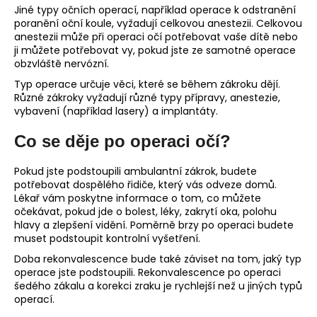
Jiné typy očních operací, například operace k odstranění
poranění oční koule, vyžadují celkovou anestezii. Celkovou
anestezii může při operaci očí potřebovat vaše dítě nebo
ji můžete potřebovat vy, pokud jste ze samotné operace
obzvláště nervózní.
Typ operace určuje věci, které se během zákroku dějí.
Různé zákroky vyžadují různé typy přípravy, anestezie,
vybavení (například lasery) a implantáty.
Co se děje po operaci očí?
Pokud jste podstoupili ambulantní zákrok, budete
potřebovat dospělého řidiče, který vás odveze domů.
Lékař vám poskytne informace o tom, co můžete
očekávat, pokud jde o bolest, léky, zakrytí oka, polohu
hlavy a zlepšení vidění. Poměrně brzy po operaci budete
muset podstoupit kontrolní vyšetření.
Doba rekonvalescence bude také záviset na tom, jaký typ
operace jste podstoupili. Rekonvalescence po operaci
šedého zákalu a korekci zraku je rychlejší než u jiných typů
operací.