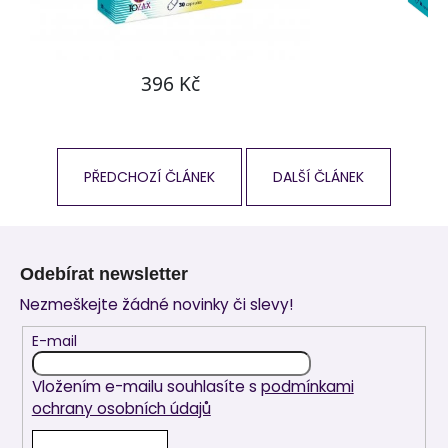
PŘEDCHOZÍ ČLÁNEK
DALŠÍ ČLÁNEK
Z
á
Odebírat newsletter
p
Nezmeškejte žádné novinky či slevy!
a
t
E-mail
í
Vložením e-mailu souhlasíte s
podmínkami
ochrany osobních údajů