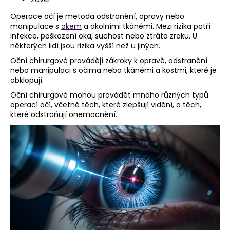
a
Operace očí je metoda odstranění, opravy nebo
j
manipulace s
okem
a okolními tkáněmi. Mezi rizika patří
infekce, poškození oka, suchost nebo ztráta zraku. U
í
některých lidí jsou rizika vyšší než u jiných.
t
Oční chirurgové provádějí zákroky k opravě, odstranění
?
nebo manipulaci s očima nebo tkáněmi a kostmi, které je
obklopují.
Oční chirurgové mohou provádět mnoho různých typů
operací očí, včetně těch, které zlepšují vidění, a těch,
které odstraňují onemocnění.
HLEDAT
D
o
p
o
r
u