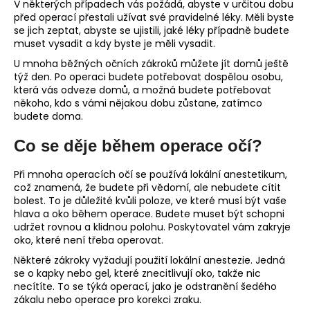
V některých případech vás požádá, abyste v určitou dobu
před operací přestali užívat své pravidelné léky. Měli byste
se jich zeptat, abyste se ujistili, jaké léky případně budete
muset vysadit a kdy byste je měli vysadit.
U mnoha běžných očních zákroků můžete jít domů ještě
týž den. Po operaci budete potřebovat dospělou osobu,
která vás odveze domů, a možná budete potřebovat
někoho, kdo s vámi nějakou dobu zůstane, zatímco
budete doma.
Co se děje během operace očí?
Při mnoha operacích očí se používá lokální anestetikum,
což znamená, že budete při vědomí, ale nebudete cítit
bolest. To je důležité kvůli poloze, ve které musí být vaše
hlava a oko během operace. Budete muset být schopni
udržet rovnou a klidnou polohu. Poskytovatel vám zakryje
oko, které není třeba operovat.
Některé zákroky vyžadují použití lokální anestezie. Jedná
se o kapky nebo gel, které znecitlivují oko, takže nic
necítíte. To se týká operací, jako je odstranění šedého
zákalu nebo operace pro korekci zraku.