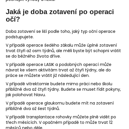
Jaká je doba zotavení po operaci
očí?
Doba zotavení se liší podle toho, jaký typ oční operace
podstupujete.
V případě operace šedého zákalu může úplné zotavení
trvat čtyři až osm týdnů, ale měli byste být schopni vrátit
se do běžného života dříve.
V případě operace LASIK a podobných operací může
návrat ke všem aktivitám trvat až čtyři týdny, ale do
práce se můžete vrátit již následující den.
V případě vitrektomie budete mimo práci nebo školu
přibližně dva až čtyři týdny. Budete se muset řídit pokyny,
jak polohovat hlavu.
V případě operace glaukomu budete mít na zotavení
přibližně dva až šest týdnů.
V případě transplantace rohovky můžete plně vidět po
třech měsících. V opačném případě to může trvat 12
měsíců nebo déle.