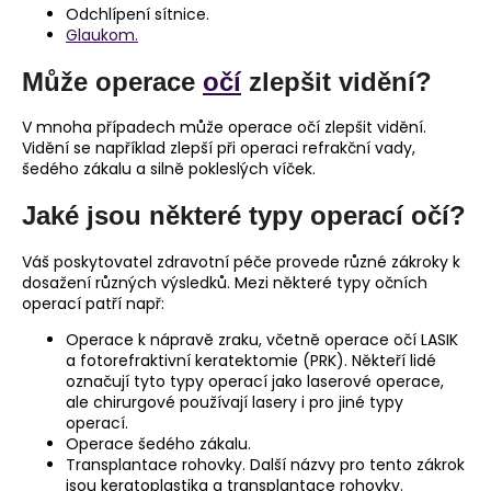
Odchlípení sítnice.
Glaukom.
Může operace
očí
zlepšit vidění?
V mnoha případech může operace očí zlepšit vidění.
Vidění se například zlepší při operaci refrakční vady,
šedého zákalu a silně pokleslých víček.
Jaké jsou některé typy operací očí?
Váš poskytovatel zdravotní péče provede různé zákroky k
dosažení různých výsledků. Mezi některé typy očních
operací patří např:
Operace k nápravě zraku, včetně operace očí LASIK
a fotorefraktivní keratektomie (PRK). Někteří lidé
označují tyto typy operací jako laserové operace,
ale chirurgové používají lasery i pro jiné typy
operací.
Operace šedého zákalu.
Transplantace rohovky. Další názvy pro tento zákrok
jsou keratoplastika a transplantace rohovky.