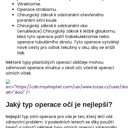
Vitrektomie.
Operace strabismu.
Chirurgický zákrok k odstranění otevřeného
poranění oční koule.
Chirurgický zákrok k odstranění oka
(enukleace).Chirurgický zákrok k léčbě glaukomu.
Mezi tyto operace patří trabekulektomie nebo
operace tubulárního zkratu. Tyto operace vytvářejí
nové cesty pro odtok tekutiny v oku, aby se snížil
tlak.
Některé typy plastických operací obličeje mohou
zahrnovat operace struktur v okolí očí, včetně operací
očních víček.
src="https://cdn.myshoptet.com/usr/www.tozax.cz/user/do
alt="Aoci" />
Jaký typ operace očí je nejlepší?
Nejlepší typ oční operace pro vás je ten, který léčí váš
zdravotní problém. V posledních letech se díky použití
laserů a robotů některé typy očních operací zdokonalily