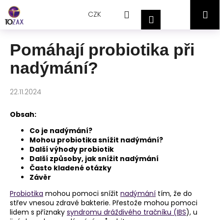
Přejít
K
Hledat
Nákupní
M
na
CZK
o
Přihlášení
obsah
Zpět
Zpět
š
košík
í
Pomáhají probiotika při
C
k
nadýmání?
o
p
o
22.11.2024
t
Obsah:
ř
e
Co je nadýmání?
Mohou probiotika snížit nadýmání?
b
Další výhody probiotik
u
Další způsoby, jak snížit nadýmání
j
Často kladené otázky
Závěr
e
t
Probiotika
mohou pomoci snížit
nadýmání
tím, že do
střev vnesou zdravé bakterie. Přestože mohou pomoci
e
lidem s příznaky
syndromu dráždivého tračníku (IBS
), u
n