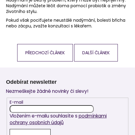
Nadýmání je běžný problém, který může být nepříjemný.
Nadýmání můžete léčit doma pomocí probiotik a změny
životního stylu.
Pokud však pociťujete neustálé nadýmání, bolesti břicha
nebo zácpu, zvažte konzultaci s lékařem.
PŘEDCHOZÍ ČLÁNEK
DALŠÍ ČLÁNEK
Z
á
Odebírat newsletter
p
Nezmeškejte žádné novinky či slevy!
a
t
E-mail
í
Vložením e-mailu souhlasíte s
podmínkami
ochrany osobních údajů