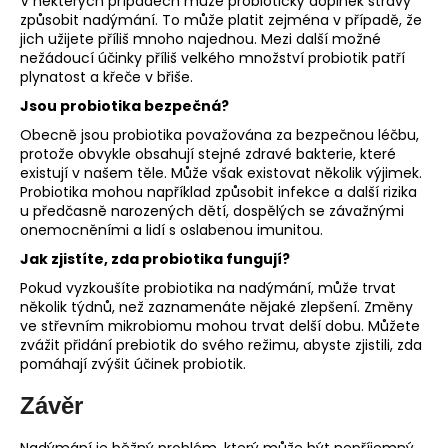
V některých případech může probiotický doplněk stravy
způsobit nadýmání. To může platit zejména v případě, že
jich užijete příliš mnoho najednou. Mezi další možné
nežádoucí účinky příliš velkého množství probiotik patří
plynatost a křeče v břiše.
Jsou probiotika bezpečná?
Obecně jsou probiotika považována za bezpečnou léčbu,
protože obvykle obsahují stejné zdravé bakterie, které
existují v našem těle. Může však existovat několik výjimek.
Probiotika mohou například způsobit infekce a další rizika
u předčasně narozených dětí, dospělých se závažnými
onemocněními a lidí s oslabenou imunitou.
Jak zjistíte, zda probiotika fungují?
Pokud vyzkoušíte probiotika na nadýmání, může trvat
několik týdnů, než zaznamenáte nějaké zlepšení. Změny
ve střevním mikrobiomu mohou trvat delší dobu. Můžete
zvážit přidání prebiotik do svého režimu, abyste zjistili, zda
pomáhají zvýšit účinek probiotik.
Závěr