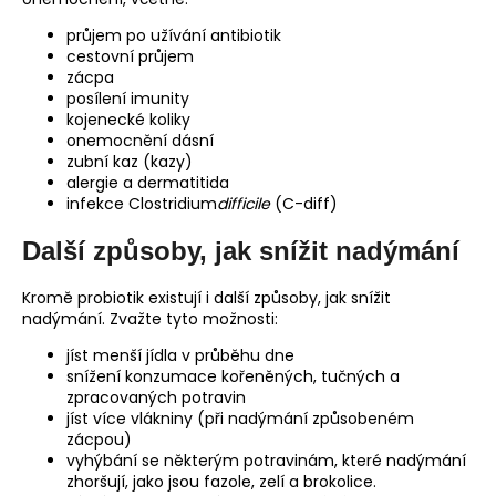
průjem po užívání antibiotik
cestovní průjem
zácpa
posílení imunity
kojenecké koliky
onemocnění dásní
zubní kaz (kazy)
alergie a dermatitida
infekce Clostridium
difficile
(C-diff)
Další způsoby, jak snížit nadýmání
Kromě probiotik existují i další způsoby, jak snížit
nadýmání. Zvažte tyto možnosti:
jíst menší jídla v průběhu dne
snížení konzumace kořeněných, tučných a
zpracovaných potravin
jíst více vlákniny (při nadýmání způsobeném
zácpou)
vyhýbání se některým potravinám, které nadýmání
zhoršují, jako jsou fazole, zelí a brokolice.