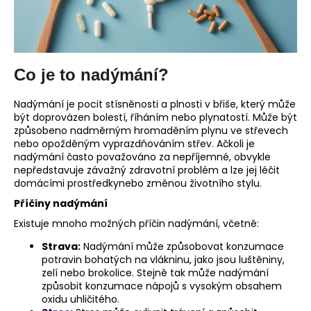
č
u
j
e
m
Co je to nadýmání?
e
Nadýmání je pocit stísněnosti a plnosti v břiše, který může
být doprovázen bolestí, říháním nebo plynatostí. Může být
způsobeno nadměrným hromaděním plynu ve střevech
nebo opožděným vyprazdňováním střev. Ačkoli je
nadýmání často považováno za nepříjemné, obvykle
nepředstavuje závažný zdravotní problém a lze jej léčit
domácími prostředkynebo změnou životního stylu.
Příčiny nadýmání
Existuje mnoho možných příčin nadýmání, včetně:
Strava:
Nadýmání může způsobovat konzumace
potravin bohatých na vlákninu, jako jsou luštěniny,
zelí nebo brokolice. Stejně tak může nadýmání
způsobit konzumace nápojů s vysokým obsahem
oxidu uhličitého.