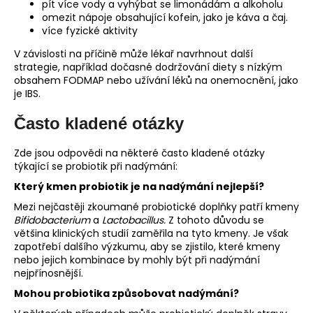
pít více vody a vyhýbat se limonádám a alkoholu
omezit nápoje obsahující kofein, jako je káva a čaj.
více fyzické aktivity
V závislosti na příčině může lékař navrhnout další
strategie, například dočasné dodržování diety s nízkým
obsahem FODMAP nebo užívání léků na onemocnění, jako
je IBS.
Často kladené otázky
Zde jsou odpovědi na některé často kladené otázky
týkající se probiotik při nadýmání:
Který kmen probiotik je na nadýmání nejlepší?
Mezi nejčastěji zkoumané probiotické doplňky patří kmeny
Bifidobacterium
a
Lactobacillus.
Z tohoto důvodu se
většina klinických studií zaměřila na tyto kmeny. Je však
zapotřebí dalšího výzkumu, aby se zjistilo, které kmeny
nebo jejich kombinace by mohly být při nadýmání
nejpřínosnější.
Mohou probiotika způsobovat nadýmání?