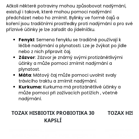
Ačkoli některé potraviny mohou způsobovat nadýmání,
existují i takové, které mohou pomoci nadýmání
předcházet nebo ho zmírnit. Bylinky ve formě čajů a
koření jsou tradičními prostředky proti nadýmání a pro své
příznivé účinky je lze zařadit do jídelníčku.
Fenykl
: Semena fenyklu se tradičně používají k
léčbě nadýmání a plynatosti. Lze je žvýkat po jídle
nebo z nich připravit čaj.
Zázvor
: Zázvor je známý svými protizánětlivými
účinky a může pomoci zmírnit nadýmání a
plynatost.
Máta
: Mátový čaj může pomoci uvolnit svaly
trávicího traktu a zmírnit nadýmání.
Kurkuma:
Kurkuma má protizánětlivé účinky a
může pomoci při zažívacích potížích , včetně
nadýmání.