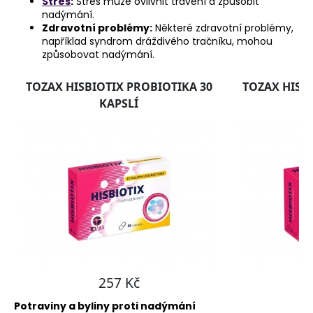
Stres
:
Stres může ovlivnit trávení a způsobit
nadýmání.
Zdravotní problémy:
Některé zdravotní problémy,
například syndrom dráždivého tračníku, mohou
způsobovat nadýmání.
Potraviny a byliny proti nadýmání