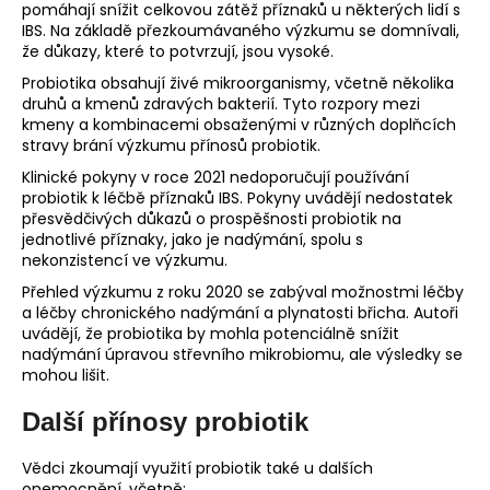
pomáhají snížit celkovou zátěž příznaků u některých lidí s
IBS. Na základě přezkoumávaného výzkumu se domnívali,
že důkazy, které to potvrzují, jsou vysoké.
Probiotika obsahují živé mikroorganismy, včetně několika
druhů a kmenů zdravých bakterií. Tyto rozpory mezi
kmeny a kombinacemi obsaženými v různých doplňcích
stravy brání výzkumu přínosů probiotik.
Klinické pokyny v roce 2021 nedoporučují používání
probiotik k léčbě příznaků IBS. Pokyny uvádějí nedostatek
přesvědčivých důkazů o prospěšnosti probiotik na
jednotlivé příznaky, jako je nadýmání, spolu s
nekonzistencí ve výzkumu.
Přehled výzkumu z roku 2020 se zabýval možnostmi léčby
a léčby chronického nadýmání a plynatosti břicha. Autoři
uvádějí, že probiotika by mohla potenciálně snížit
nadýmání úpravou střevního mikrobiomu, ale výsledky se
mohou lišit.
Další přínosy probiotik
Vědci zkoumají využití probiotik také u dalších
onemocnění, včetně: