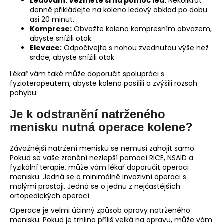
Ledování: Vezměte si na pomoc led:
Několikrát
denně přikládejte na koleno ledový obklad po dobu
asi 20 minut.
Komprese:
Obvažte koleno kompresním obvazem,
abyste snížili otok.
Elevace:
Odpočívejte s nohou zvednutou výše než
srdce, abyste snížili otok.
Lékař vám také může doporučit spolupráci s
fyzioterapeutem, abyste koleno posílili a zvýšili rozsah
pohybu.
Je k odstranění natrženého
menisku nutná operace kolene?
Závažnější natržení menisku se nemusí zahojit samo.
Pokud se vaše zranění nezlepší pomocí RICE, NSAID a
fyzikální terapie, může vám lékař doporučit operaci
menisku. Jedná se o minimálně invazivní operaci s
malými prostoji. Jedná se o jednu z nejčastějších
ortopedických operací.
Operace je velmi účinný způsob opravy natrženého
menisku. Pokud je trhlina příliš velká na opravu, může vám