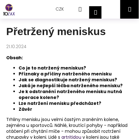
Přejít
K
Hledat
Nákupní
M
na
CZK
o
Přihlášení
obsah
Zpět
Zpět
š
košík
í
Přetržený meniskus
C
k
o
21.10.2024
p
o
Obsah:
t
Co je to natržený meniskus?
ř
Příznaky a příčiny natrženého menisku
Jak se diagnostikuje natržený meniskus?
e
Jaká je nejlepší léčba natrženého menisku?
b
Je k odstranění natrženého menisku nutná
operace kolene?
u
Lze natržení menisku předcházet?
j
Závěr
e
Trhliny menisku jsou velmi častým zraněním kolene,
t
zejména u sportovců. Náhlé, kroutící pohyby - například
e
otáčení při chytání míče - mohou způsobit roztržení
chrupavky v koleni. Lidé s
artritidou
v koleni jsou také
n