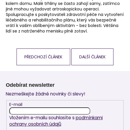
kolem domu. Malé trhliny se často zahojí samy, zatímco
jiné mohou vyžadovat artroskopickou operaci.
Spolupracujte s poskytovateli zdravotní péče na vytvoření
léčebného a rehabilitačního plánu, který vás bezpečně
vrátí k vašim oblíbeným aktivitám - bez bolesti. Většina
lidí se z natrženého menisku plně zotaví.
PŘEDCHOZÍ ČLÁNEK
DALŠÍ ČLÁNEK
Z
á
Odebírat newsletter
p
Nezmeškejte žádné novinky či slevy!
a
t
E-mail
í
Vložením e-mailu souhlasíte s
podmínkami
ochrany osobních údajů