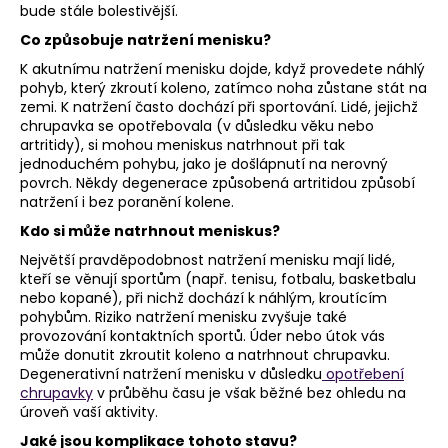
bude stále bolestivější.
Co způsobuje natržení menisku?
K akutnímu natržení menisku dojde, když provedete náhlý
pohyb, který zkroutí koleno, zatímco noha zůstane stát na
zemi. K natržení často dochází při sportování. Lidé, jejichž
chrupavka se opotřebovala (v důsledku věku nebo
artritidy), si mohou meniskus natrhnout při tak
jednoduchém pohybu, jako je došlápnutí na nerovný
povrch. Někdy degenerace způsobená artritidou způsobí
natržení i bez poranění kolene.
Kdo si může natrhnout meniskus?
Největší pravděpodobnost natržení menisku mají lidé,
kteří se věnují sportům (např. tenisu, fotbalu, basketbalu
nebo kopané), při nichž dochází k náhlým, kroutícím
pohybům. Riziko natržení menisku zvyšuje také
provozování kontaktních sportů. Úder nebo útok vás
může donutit zkroutit koleno a natrhnout chrupavku.
Degenerativní natržení menisku v důsledku
opotřebení
chrupavky
v průběhu času je však běžné bez ohledu na
úroveň vaší aktivity.
Jaké jsou komplikace tohoto stavu?