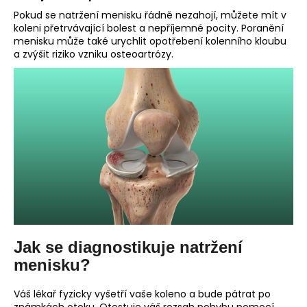
Pokud se natržení menisku řádně nezahojí, můžete mít v
koleni přetrvávající bolest a nepříjemné pocity. Poranění
menisku může také urychlit opotřebení kolenního kloubu
a zvýšit riziko vzniku osteoartrózy.
Jak se diagnostikuje natržení
menisku?
Váš lékař fyzicky vyšetří vaše koleno a bude pátrat po
známkách otoku. Otestuje váš rozsah pohybu pomocí