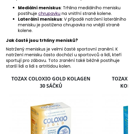
č
u
Mediální meniskus
: Trhlina mediálního menisku
j
postihuje
chrupavku
na vnitřní straně kolene.
Laterální meniskus
: V případě natržení laterálního
e
menisku je postižena chrupavka na vnější straně
m
kolene.
e
Jak časté jsou trhliny menisků?
Natržený meniskus je velmi časté sportovní zranění. K
natržení menisku často dochází u sportovců a lidí, kteří
sportují pro zábavu. Toto zranění také běžně postihuje
starší lidi a lidi s artritidou kolen.