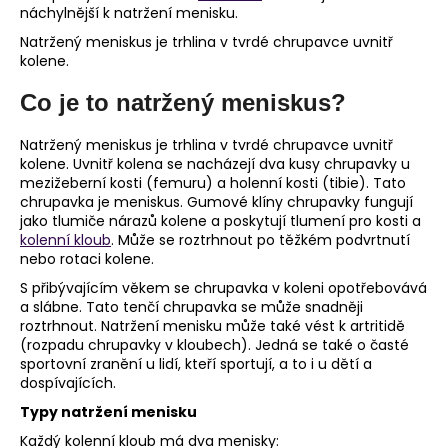
náchylnější k natržení menisku.
a
Natržený meniskus je trhlina v tvrdé chrupavce uvnitř
j
kolene.
í
Co je to natržený meniskus?
t
?
Natržený meniskus je trhlina v tvrdé chrupavce uvnitř
kolene. Uvnitř kolena se nacházejí dva kusy chrupavky u
mezižeberní kosti (femuru) a holenní kosti (tibie). Tato
chrupavka je meniskus. Gumové klíny chrupavky fungují
jako tlumiče nárazů kolene a poskytují tlumení pro kosti a
HLEDAT
kolenní kloub
. Může se roztrhnout po těžkém podvrtnutí
nebo rotaci kolene.
S přibývajícím věkem se chrupavka v koleni opotřebovává
a slábne. Tato tenčí chrupavka se může snadněji
D
roztrhnout. Natržení menisku může také vést k artritidě
o
(rozpadu chrupavky v kloubech). Jedná se také o časté
p
sportovní zranění u lidí, kteří sportují, a to i u dětí a
o
dospívajících.
r
Typy natržení menisku
u
Každý kolenní kloub má dva menisky: