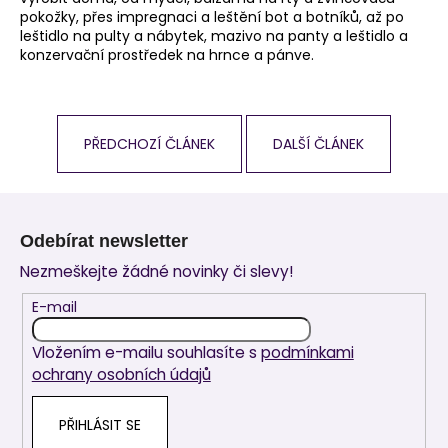
pokožky, přes impregnaci a leštění bot a botníků, až po
leštidlo na pulty a nábytek, mazivo na panty a leštidlo a
konzervační prostředek na hrnce a pánve.
PŘEDCHOZÍ ČLÁNEK
DALŠÍ ČLÁNEK
Z
á
Odebírat newsletter
p
Nezmeškejte žádné novinky či slevy!
a
t
E-mail
í
Vložením e-mailu souhlasíte s
podmínkami
ochrany osobních údajů
PŘIHLÁSIT SE