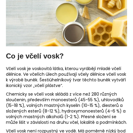
a
j
í
t
?
Co je včelí vosk?
HLEDAT
Včelí vosk je voskovitá látka, kterou vyrábějí mladé včelí
dělnice. Ve včelích úlech používají včely dělnice včelí vosk
k výrobě buněk. Šestiúhelníkový tvar těchto buněk vytváří
ikonický vzor „včelí plástve“.
D
Chemicky se včelí vosk skládá z více než 280 různých
sloučenin, především monoesterů (45-55 %), uhlovodíků
o
(15-18 %), volných mastných kyselin (10-15 %), diesterů a
p
složených esterů (8-12 %), hydroxymonoesterů (4-6 %) a
o
volných mastných alkoholů (1-2 %). Přesné složení se
r
může lišit v závislosti na druhu včel, lokalitě a podmínkách.
u
Včelí vosk není rozpustný ve vodě. Má poměrně nízký bod