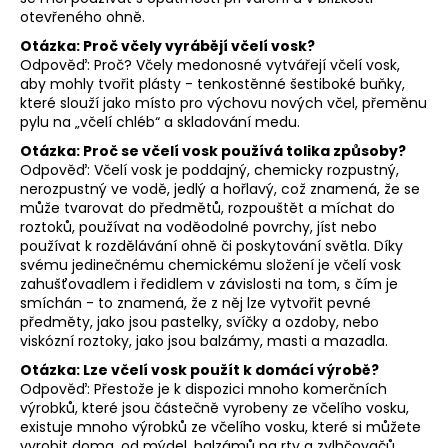
otevřeného ohně.
Otázka: Proč včely vyrábějí včelí vosk?
Odpověď: Proč? Včely medonosné vytvářejí včelí vosk,
aby mohly tvořit plásty - tenkostěnné šestiboké buňky,
které slouží jako místo pro výchovu nových včel, přeměnu
pylu na „včelí chléb“ a skladování medu.
Otázka: Proč se včelí vosk používá tolika způsoby?
Odpověď: Včelí vosk je poddajný, chemicky rozpustný,
nerozpustný ve vodě, jedlý a hořlavý, což znamená, že se
může tvarovat do předmětů, rozpouštět a míchat do
roztoků, používat na voděodolné povrchy, jíst nebo
používat k rozdělávání ohně či poskytování světla. Díky
svému jedinečnému chemickému složení je včelí vosk
zahušťovadlem i ředidlem v závislosti na tom, s čím je
smíchán - to znamená, že z něj lze vytvořit pevné
předměty, jako jsou pastelky, svíčky a ozdoby, nebo
viskózní roztoky, jako jsou balzámy, masti a mazadla.
Otázka: Lze včelí vosk použít k domácí výrobě?
Odpověď: Přestože je k dispozici mnoho komerčních
výrobků, které jsou částečně vyrobeny ze včelího vosku,
existuje mnoho výrobků ze včelího vosku, které si můžete
vyrobit doma, od mýdel, balzámů na rty a zvlhčovačů