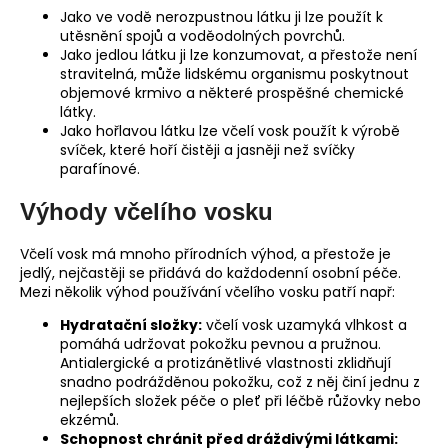
Jako ve vodě nerozpustnou látku ji lze použít k
utěsnění spojů a voděodolných povrchů.
Jako jedlou látku ji lze konzumovat, a přestože není
stravitelná, může lidskému organismu poskytnout
objemové krmivo a některé prospěšné chemické
látky.
Jako hořlavou látku lze včelí vosk použít k výrobě
svíček, které hoří čistěji a jasněji než svíčky
parafínové.
Výhody včelího vosku
Včelí vosk má mnoho přírodních výhod, a přestože je
jedlý, nejčastěji se přidává do každodenní osobní péče.
Mezi několik výhod používání včelího vosku patří např:
Hydratační složky:
včelí vosk uzamyká vlhkost a
pomáhá udržovat pokožku pevnou a pružnou.
Antialergické a protizánětlivé vlastnosti zklidňují
snadno podrážděnou pokožku, což z něj činí jednu z
nejlepších složek péče o pleť při léčbě růžovky nebo
ekzémů.
Schopnost chránit před dráždivými látkami: