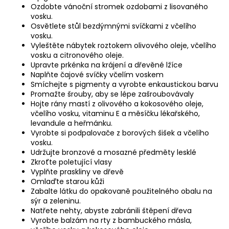
Ozdobte vánoční stromek ozdobami z lisovaného
vosku.
Osvětlete stůl bezdýmnými svíčkami z včelího
vosku.
Vyleštěte nábytek roztokem olivového oleje, včelího
vosku a citronového oleje.
Upravte prkénka na krájení a dřevěné lžíce
Naplňte čajové svíčky včelím voskem
Smíchejte s pigmenty a vyrobte enkaustickou barvu
Promažte šrouby, aby se lépe zašroubovávaly
Hojte rány mastí z olivového a kokosového oleje,
včelího vosku, vitaminu E a měsíčku lékařského,
levandule a heřmánku.
Vyrobte si podpalovače z borových šišek a včelího
vosku.
Udržujte bronzové a mosazné předměty lesklé
Zkroťte poletující vlasy
Vyplňte praskliny ve dřevě
Omlaďte starou kůži
Zabalte látku do opakovaně použitelného obalu na
sýr a zeleninu.
Natřete nehty, abyste zabránili štěpení dřeva
Vyrobte balzám na rty z bambuckého másla,