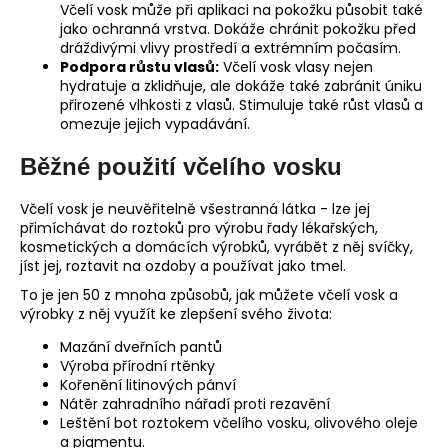
Včelí vosk může při aplikaci na pokožku působit také
jako ochranná vrstva. Dokáže chránit pokožku před
dráždivými vlivy prostředí a extrémním počasím.
Podpora růstu vlasů:
Včelí vosk vlasy nejen
hydratuje a zklidňuje, ale dokáže také zabránit úniku
přirozené vlhkosti z vlasů. Stimuluje také růst vlasů a
omezuje jejich vypadávání.
Běžné použití včelího vosku
Včelí vosk je neuvěřitelně všestranná látka - lze jej
přimíchávat do roztoků pro výrobu řady lékařských,
kosmetických a domácích výrobků, vyrábět z něj svíčky,
jíst jej, roztavit na ozdoby a používat jako tmel.
To je jen 50 z mnoha způsobů, jak můžete včelí vosk a
výrobky z něj využít ke zlepšení svého života:
Mazání dveřních pantů
Výroba přírodní rtěnky
Kořenění litinových pánví
Nátěr zahradního nářadí proti rezavění
Leštění bot roztokem včelího vosku, olivového oleje
a pigmentu.