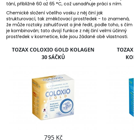
č
tání, přibližně 60 až 65 °C, což usnadňuje práci s ním.
u
Chemické složení včelího vosku z něj činí jak
j
strukturovací, tak změkčovací prostředek - to znamená,
e
že může roztoky zahušťovat a jiné ředit, podle toho, s čím
m
je kombinován; tato dvojí funkce z něj činí velmi účinný
e
prostředek v kosmetice, kde jsou žádané obě vlastnosti.