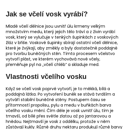
Jak se včelí vosk vyrábí?
Mladé včelí dělnice jsou uvnitř úlu krmeny velkým
množstvím medu, který jejich tělo tráví a z živin vyrábí
vosk, který se vylučuje v tenkých šupinkách z voskových
žláz v břiše. Voskové šupinky sbírají ostatní včelí dělnice,
které je žvýkají, aby změkly a byly dostatečně poddajné
pro tvorbu buněčných stěn. Tímto procesem včelstvo
vytvoří plást, ve kterém vychovává nové včely,
přeměňuje pyl na „včelí chléb“ a skladuje med.
Vlastnosti včelího vosku
Když se včelí vosk poprvé vytvoří, je to měkká, bílá a
poddajná látka. Po vytvoření buněk se stává tvrdším a
vytváří stabilní buněčné stěny. Postupem času se
přítomností propolisu, pylu a medu v buňkách barva
včelího vosku mění. Čím déle je vosk uvnitř úlu, tím je
tmavší, od bílé přes světle zlatou až po jantarovou a
hnědou. Nejtmavší je vosk z oddělku, protože v něm
zůstávají kukly. Různé druhy nektaru produkují různé barvy