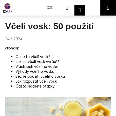
Přejít
K
Hledat
Nákupní
M
na
CZK
o
Přihlášení
obsah
Zpět
Zpět
š
košík
í
Včelí vosk: 50 použití
C
k
o
24.5.2024
p
o
Obsah:
t
Co je to včelí vosk?
ř
Jak se včelí vosk vyrábí?
Vlastnosti včelího vosku
e
Výhody včelího vosku
b
Běžné použití včelího vosku
Jak rozpustit včelí vosk
u
Často kladené otázky
j
e
t
e
n