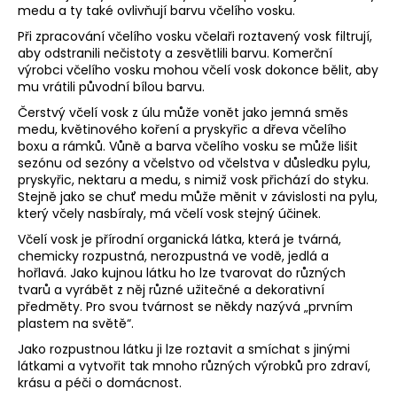
medu a ty také ovlivňují barvu včelího vosku.
Při zpracování včelího vosku včelaři roztavený vosk filtrují,
aby odstranili nečistoty a zesvětlili barvu. Komerční
výrobci včelího vosku mohou včelí vosk dokonce bělit, aby
mu vrátili původní bílou barvu.
Čerstvý včelí vosk z úlu může vonět jako jemná směs
medu, květinového koření a pryskyřic a dřeva včelího
boxu a rámků. Vůně a barva včelího vosku se může lišit
sezónu od sezóny a včelstvo od včelstva v důsledku pylu,
pryskyřic, nektaru a medu, s nimiž vosk přichází do styku.
Stejně jako se chuť medu může měnit v závislosti na pylu,
který včely nasbíraly, má včelí vosk stejný účinek.
Včelí vosk je přírodní organická látka, která je tvárná,
chemicky rozpustná, nerozpustná ve vodě, jedlá a
hořlavá. Jako kujnou látku ho lze tvarovat do různých
tvarů a vyrábět z něj různé užitečné a dekorativní
předměty. Pro svou tvárnost se někdy nazývá „prvním
plastem na světě“.
Jako rozpustnou látku ji lze roztavit a smíchat s jinými
látkami a vytvořit tak mnoho různých výrobků pro zdraví,
krásu a péči o domácnost.