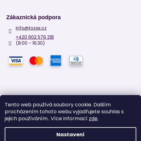
Zákaznická podpora
info
@
tozax.cz
+420 602 579 218
(8:00 - 16:30)
Tento web používá soubory cookie. Dalším
procházením tohoto webu vyjadřujete souhlas s
Facebook
jejich používáním.. Více informací
zde
.
Nastavení
Vytvořil Shoptet