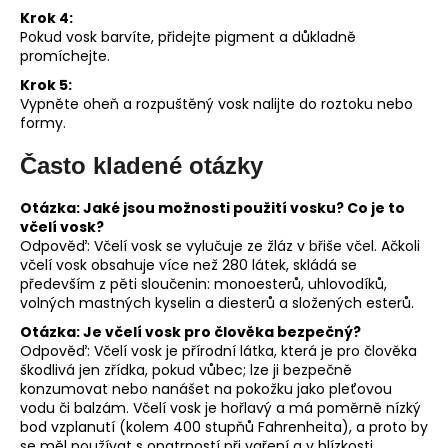
Krok 4:
Pokud vosk barvíte, přidejte pigment a důkladně
promíchejte.
Krok 5:
Vypněte oheň a rozpuštěný vosk nalijte do roztoku nebo
formy.
Často kladené otázky
Otázka: Jaké jsou možnosti použití vosku? Co je to
včelí vosk?
Odpověď: Včelí vosk se vylučuje ze žláz v břiše včel. Ačkoli
včelí vosk obsahuje více než 280 látek, skládá se
především z pěti sloučenin: monoesterů, uhlovodíků,
volných mastných kyselin a diesterů a složených esterů.
Otázka: Je včelí vosk pro člověka bezpečný?
Odpověď: Včelí vosk je přírodní látka, která je pro člověka
škodlivá jen zřídka, pokud vůbec; lze ji bezpečně
konzumovat nebo nanášet na pokožku jako pleťovou
vodu či balzám. Včelí vosk je hořlavý a má poměrně nízký
bod vzplanutí (kolem 400 stupňů Fahrenheita), a proto by
se měl používat s opatrností při vaření a v blízkosti