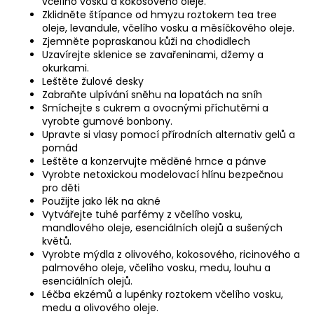
včelího vosku a kokosového oleje.
Zklidněte štípance od hmyzu roztokem tea tree
oleje, levandule, včelího vosku a měsíčkového oleje.
Zjemněte popraskanou kůži na chodidlech
Uzavírejte sklenice se zavařeninami, džemy a
okurkami.
Leštěte žulové desky
Zabraňte ulpívání sněhu na lopatách na sníh
Smíchejte s cukrem a ovocnými příchutěmi a
vyrobte gumové bonbony.
Upravte si vlasy pomocí přírodních alternativ gelů a
pomád
Leštěte a konzervujte měděné hrnce a pánve
Vyrobte netoxickou modelovací hlínu bezpečnou
pro děti
Použijte jako lék na akné
Vytvářejte tuhé parfémy z včelího vosku,
mandlového oleje, esenciálních olejů a sušených
květů.
Vyrobte mýdla z olivového, kokosového, ricinového a
palmového oleje, včelího vosku, medu, louhu a
esenciálních olejů.
Léčba ekzémů a lupénky roztokem včelího vosku,
medu a olivového oleje.