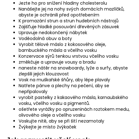
Jezte ho pro snížení hladiny cholesterolu
Nanášejte jej na nohy svých domácích mazlíčků,
abyste je ochránili před opotřebením
K promazání strun a strun hudebních nástrojů
Zajišťuje hladké posouvání dřevěných zásuvek
Upravuje nedokončený nábytek
Voděodolná obuv a boty
Vyrobit tělové máslo z kokosového oleje,
bambuckého másla a včelího vosku
Konzervace sýrů tenkou vrstvou včelího vosku
změkčuje a upravuje vousy a bradu
naneste nátěr na snowboardy, lyže a surfy, abyste
zlepšili jejich klouzavost
Vosk na muškařské šňůry, aby lépe plavaly
Natřete pánve a plechy na pečení, aby se
nepřipalovaly
vyrobit pastelky z kakaového másla, karnaubského
vosku, včelího vosku a pigmentů.
ošetřete vyrážky po opruzeninách roztokem medu,
olivového oleje a včelího vosku
Voskujte nitě, aby se při šití nezamotaly
Žvýkejte je místo žvýkaček