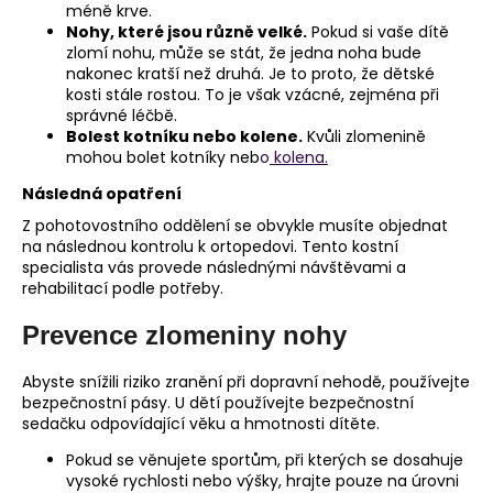
méně krve.
Nohy, které jsou různě velké.
Pokud si vaše dítě
zlomí nohu, může se stát, že jedna noha bude
nakonec kratší než druhá. Je to proto, že dětské
kosti stále rostou. To je však vzácné, zejména při
správné léčbě.
Bolest kotníku nebo kolene.
Kvůli zlomenině
mohou bolet kotníky neb
o
kolena.
Následná opatření
Z pohotovostního oddělení se obvykle musíte objednat
na následnou kontrolu k ortopedovi. Tento kostní
specialista vás provede následnými návštěvami a
rehabilitací podle potřeby.
Prevence zlomeniny nohy
Abyste snížili riziko zranění při dopravní nehodě, používejte
bezpečnostní pásy. U dětí používejte bezpečnostní
sedačku odpovídající věku a hmotnosti dítěte.
Pokud se věnujete sportům, při kterých se dosahuje
vysoké rychlosti nebo výšky, hrajte pouze na úrovni