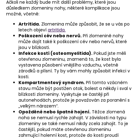
Ačkoli ne každý bude mít další problémy, které jsou
důsledkem zlomeniny nohy, některé komplikace jsou
možné, včetně:
Artritida.
Zlomenina může způsobit, že se u vás po
letech objeví
artritida
.
Poškození cév nebo nervů.
Při zlomenině nohy
může dojít také k poškození cév nebo nervů, které
jsou v blízkosti.
Infekce kostí (osteomyelitida).
Pokud jste měli
otevřenou zlomeninu, znamená to, že kost byla
vystavena působení vnějšího vzduchu, včetně
zárodků a plísní. Ty by vám mohly způsobit infekci v
kosti.
Kompartmentový syndrom.
Při tomto vzácném
stavu může být postižen otok, bolest a někdy i sval v
blízkosti zlomeniny. Vyskytuje se častěji při
autonehodách, protože je považován za poranění s
„velkým nárazem“.
Opožděné nebo špatné hojení.
Těžce zlomená
noha se nemusí rychle zahojit. V závislosti na typu
zlomeniny se také nemusí nikdy zcela zahojit. To je
častější, pokud máte otevřenou zlomeninu
zahrnující holenní kost, protože do kosti proudí