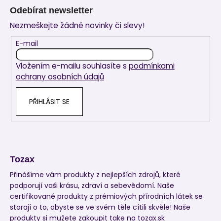
á
Odebírat newsletter
p
Nezmeškejte žádné novinky či slevy!
a
t
E-mail
í
Vložením e-mailu souhlasíte s
podmínkami
ochrany osobních údajů
PŘIHLÁSIT SE
Tozax
Přinášíme vám produkty z nejlepších zdrojů, které
podporují vaši krásu, zdraví a sebevědomí. Naše
certifikované produkty z prémiových přírodních látek se
starají o to, abyste se ve svém těle cítili skvěle! Naše
produkty si mužete zakoupit take na
tozax.sk