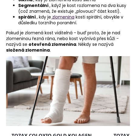
Segmentální
, když je kost rozlomena na dva kusy
(což znamená, že existuje „plovoucí“ část kosti).
spirální
, kdy je
zlomenina
kosti spirální, obvykle v
důsledku torzního poranění.
Pokud je zlomená kost viditelná - buď proto, že je nad
zlomeninou řezná rána, nebo kost vyčnívá přes kůži -
nazývá se
otevřená zlomenina
. Někdy se nazývá
složená zlomenina
.