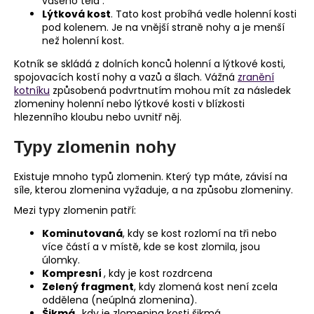
č
vašeho těla .
Lýtková kost
. Tato kost probíhá vedle holenní kosti
u
pod kolenem. Je na vnější straně nohy a je menší
j
než holenní kost.
e
m
Kotník se skládá z dolních konců holenní a lýtkové kosti,
e
spojovacích kostí nohy a vazů a šlach. Vážná
zranění
kotníku
způsobená podvrtnutím mohou mít za následek
zlomeniny holenní nebo lýtkové kosti v blízkosti
hlezenního kloubu nebo uvnitř něj.
Typy zlomenin nohy
Existuje mnoho typů zlomenin. Který typ máte, závisí na
síle, kterou zlomenina vyžaduje, a na způsobu zlomeniny.
Mezi typy zlomenin patří:
Kominutovaná
, kdy se kost rozlomí na tři nebo
více částí a v místě, kde se kost zlomila, jsou
úlomky.
Kompresní
, kdy je kost rozdrcena
Zelený fragment
, kdy zlomená kost není zcela
oddělena (neúplná zlomenina).
Šikmá
, kdy je zlomenina kosti šikmá