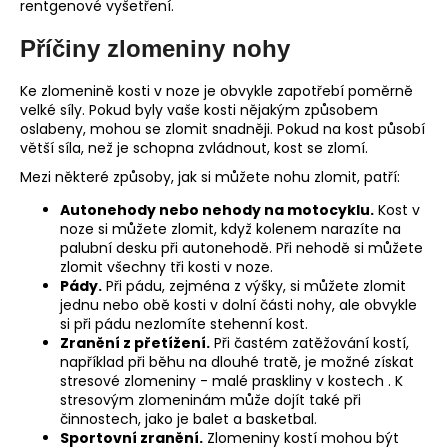
rentgenové vyšetření.
Příčiny zlomeniny nohy
Ke zlomenině kosti v noze je obvykle zapotřebí poměrně
velké síly. Pokud byly vaše kosti nějakým způsobem
oslabeny, mohou se zlomit snadněji. Pokud na kost působí
větší síla, než je schopna zvládnout, kost se zlomí.
Mezi některé způsoby, jak si můžete nohu zlomit, patří:
Autonehody nebo nehody na motocyklu.
Kost v
noze si můžete zlomit, když kolenem narazíte na
palubní desku při autonehodě. Při nehodě si můžete
zlomit všechny tři kosti v noze.
Pády.
Při pádu, zejména z výšky, si můžete zlomit
jednu nebo obě kosti v dolní části nohy, ale obvykle
si při pádu nezlomíte stehenní kost.
Zranění z přetížení.
Při častém zatěžování kostí,
například při běhu na dlouhé tratě, je možné získat
stresové zlomeniny - malé praskliny v kostech . K
stresovým zlomeninám může dojít také při
činnostech, jako je balet a basketbal.
Sportovní zranění.
Zlomeniny kostí mohou být