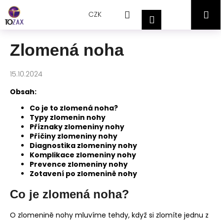
Přejít
K
Hledat
Nákupní
M
na
CZK
o
Přihlášení
obsah
Zpět
Zpět
š
košík
í
Zlomená noha
C
k
o
15.10.2024
p
o
Obsah:
t
Co je to zlomená noha?
ř
Typy zlomenin nohy
Příznaky zlomeniny nohy
e
Příčiny zlomeniny nohy
b
Diagnostika zlomeniny nohy
Komplikace zlomeniny nohy
u
Prevence zlomeniny nohy
j
Zotavení po zlomenině nohy
e
Co je zlomená noha?
t
e
O zlomenině nohy mluvíme tehdy, když si zlomíte jednu z
n