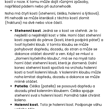
kostí v noze. K tomu může dojít různými způsoby,
a
například pádem nebo při autonehodě.
j
Noha má čtyři kosti (stehenní, čéška, holenní a lýtková).
í
Při nehodě se může kterákoli z těchto kostí zlomit
(fraktura) na dvě nebo více částí.
t
?
Stehenní kost
. Jedná se o kost ve stehně. Je to
nejdelší a nejsilnější kost v těle. Horní část stehenní
kosti zapadá do pánve (kosti, která podpírá páteř) a
tvoří kyčelní kloub. V tomto kloubu se může
pohybovat dopředu, dozadu, do stran a může se
dokonce otáčet dovnitř a ven. Když se mluví o
HLEDAT
„zlomení kyčelního kloubu“, má se na mysli tato
horní část stehenní kosti, která je zlomená. Dolní
konec stehenní kosti spočívá na vrcholu holenní
kosti a tvoří kolenní kloub. V kolenním kloubu může
D
noha kmitat dopředu, dozadu a dokonce se může
mírně otáčet.
o
Patella
. Čéška (patella) se posouvá dopředu a
p
dozadu před kolenním kloubem. Čéška spojuje
o
stehenní sval s holenní kostí. Pomáhá také chránit
r
koleno.
u
Holenní kost.
Toto je holenní kost. Podporuje váhu