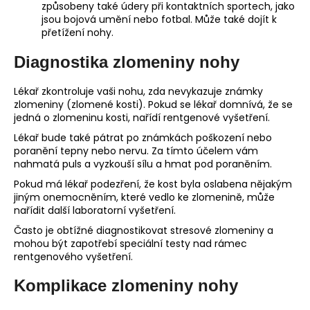
způsobeny také údery při kontaktních sportech, jako
jsou bojová umění nebo fotbal. Může také dojít k
přetížení nohy.
Diagnostika zlomeniny nohy
Lékař zkontroluje vaši nohu, zda nevykazuje známky
zlomeniny (zlomené kosti). Pokud se lékař domnívá, že se
jedná o zlomeninu kosti, nařídí rentgenové vyšetření.
Lékař bude také pátrat po známkách poškození nebo
poranění tepny nebo nervu. Za tímto účelem vám
nahmatá puls a vyzkouší sílu a hmat pod poraněním.
Pokud má lékař podezření, že kost byla oslabena nějakým
jiným onemocněním, které vedlo ke zlomenině, může
nařídit další laboratorní vyšetření.
Často je obtížné diagnostikovat stresové zlomeniny a
mohou být zapotřebí speciální testy nad rámec
rentgenového vyšetření.
Komplikace zlomeniny nohy