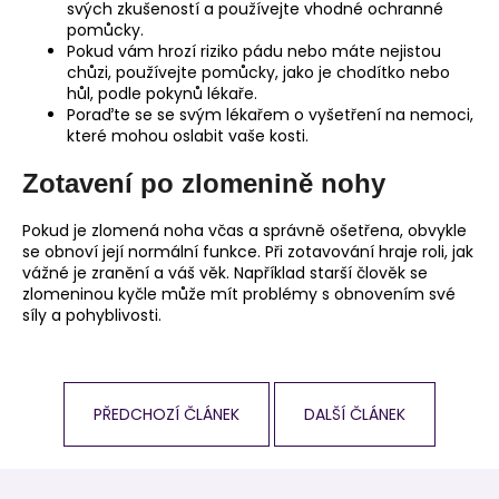
svých zkušeností a používejte vhodné ochranné
pomůcky.
Pokud vám hrozí riziko pádu nebo máte nejistou
chůzi, používejte pomůcky, jako je chodítko nebo
hůl, podle pokynů lékaře.
Poraďte se se svým lékařem o vyšetření na nemoci,
které mohou oslabit vaše kosti.
Zotavení po zlomenině nohy
Pokud je zlomená noha včas a správně ošetřena, obvykle
se obnoví její normální funkce. Při zotavování hraje roli, jak
vážné je zranění a váš věk. Například starší člověk se
zlomeninou kyčle může mít problémy s obnovením své
síly a pohyblivosti.
PŘEDCHOZÍ ČLÁNEK
DALŠÍ ČLÁNEK
Z