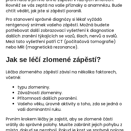
Rovněž se vás zeptá na vaše příznaky a anamnézu. Bude
chtít vědět, jak jste si zápěstí poranili.
Pro stanovení správné diagnózy si lékař vyžádá
rentgenový snímek vašeho zápěstí. Možná budete
potřebovat další zobrazovací vyšetření k diagnostice
dalších zranění týkajících se vazů, šlach, nervů a svalů.
Mezi tato vyšetření patří CT (počítačová tomografie)
nebo MRI (magnetická rezonance).
Jak se léčí zlomené zápěstí?
Léčba zlomeného zápěstí závisí na několika faktorech,
včetně:
typu zlomeniny.
Závažnosti zlomeniny.
Přítomnosti dalších poranění.
Vašeho věku, úrovně aktivity a toho, zda se jedná o
vaši dominantní ruku.
Prvním krokem léčby je zajistit, aby se zlomené části
vrátily do správné polohy. Musíte zabránit jejich pohybu z
místa, dokud se nezahojí. Pokud je kost ve správné poloze,