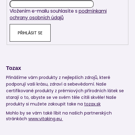
í
Vložením e-mailu souhlasíte s
podmínkami
ochrany osobních údajů
PŘIHLÁSIT SE
Tozax
Přinášíme vám produkty z nejlepších zdrojů, které
podporují vaši krásu, zdraví a sebevědomí. Naše
certifikované produkty z prémiových přírodních látek se
starají o to, abyste se ve svém těle cítili skvěle! Naše
produkty si mužete zakoupit take na
tozax.sk
Mohlo by se vám také líbit na našich partnerských
stránkách
www.vitaking.eu