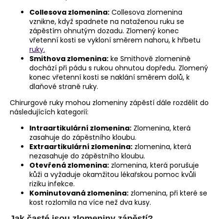
č
u
Collesova zlomenina:
Collesova zlomenina
j
vznikne, když spadnete na nataženou ruku se
zápěstím ohnutým dozadu. Zlomený konec
e
vřetenní kosti se vykloní směrem nahoru, k hřbetu
m
ruky.
e
Smithova zlomenina:
ke Smithově zlomenině
dochází při pádu s rukou ohnutou dopředu. Zlomený
konec vřetenní kosti se naklání směrem dolů, k
dlaňové straně ruky.
Chirurgové ruky mohou zlomeniny zápěstí dále rozdělit do
následujících kategorií:
Intraartikulární zlomenina:
Zlomenina, která
zasahuje do zápěstního kloubu.
Extraartikulární zlomenina:
zlomenina, která
nezasahuje do zápěstního kloubu.
Otevřená zlomenina:
zlomenina, která porušuje
kůži a vyžaduje okamžitou lékařskou pomoc kvůli
riziku infekce.
Kominutovaná zlomenina:
zlomenina, při které se
kost rozlomila na více než dva kusy.
Jak časté jsou zlomeniny zápěstí?