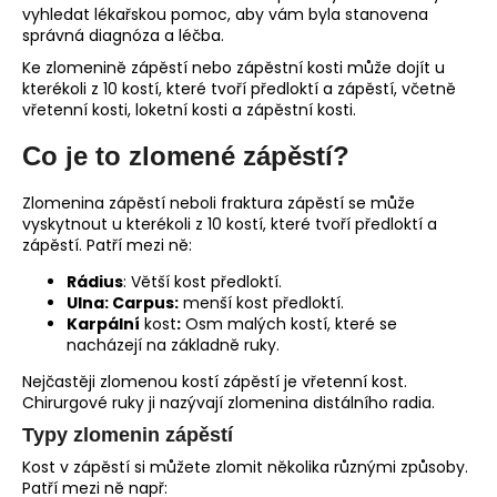
vyhledat lékařskou pomoc, aby vám byla stanovena
a
správná diagnóza a léčba.
j
Ke zlomenině zápěstí nebo zápěstní kosti může dojít u
í
kterékoli z 10 kostí, které tvoří předloktí a zápěstí, včetně
vřetenní kosti, loketní kosti a zápěstní kosti.
t
?
Co je to zlomené zápěstí?
Zlomenina zápěstí neboli fraktura zápěstí se může
vyskytnout u kterékoli z 10 kostí, které tvoří předloktí a
zápěstí. Patří mezi ně:
HLEDAT
Rádius
: Větší kost předloktí.
Ulna: Carpus:
menší kost předloktí.
Karpální
kost
:
Osm malých kostí, které se
nacházejí na základně ruky.
D
o
Nejčastěji zlomenou kostí zápěstí je vřetenní kost.
p
Chirurgové ruky ji nazývají zlomenina distálního radia.
o
Typy zlomenin zápěstí
r
Kost v zápěstí si můžete zlomit několika různými způsoby.
u
Patří mezi ně např: