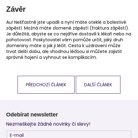
Závěr
Au! Nešťastně jste upadli a nyní máte oteklé a bolestivé
zápěstí. Možná máte zlomené zápěstí (fraktura zápěstí).
Je důležité, abyste se co nejdříve dostavili k lékaři nebo na
pohotovost. Poskytovatel vám pomůže určit, jaký druh
zlomeniny máte a jak ji léčit. Cesta k uzdravení může
trvat delší dobu, ale vhodnou léčbou si můžete zajistit
správné hojení a vyhnout se komplikacím.
PŘEDCHOZÍ ČLÁNEK
DALŠÍ ČLÁNEK
Z
á
Odebírat newsletter
p
Nezmeškejte žádné novinky či slevy!
a
t
E-mail