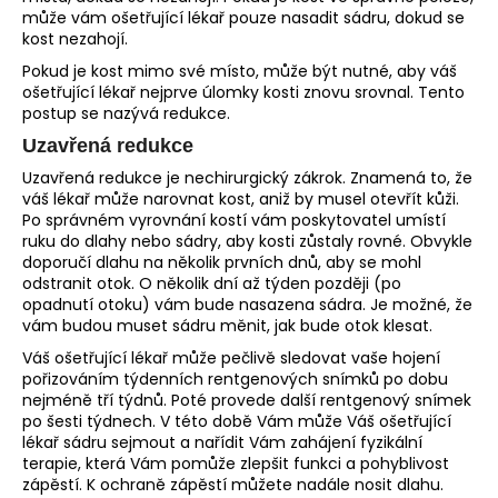
může vám ošetřující lékař pouze nasadit sádru, dokud se
kost nezahojí.
Pokud je kost mimo své místo, může být nutné, aby váš
ošetřující lékař nejprve úlomky kosti znovu srovnal. Tento
postup se nazývá redukce.
Uzavřená redukce
Uzavřená redukce je nechirurgický zákrok. Znamená to, že
váš lékař může narovnat kost, aniž by musel otevřít kůži.
Po správném vyrovnání kostí vám poskytovatel umístí
ruku do dlahy nebo sádry, aby kosti zůstaly rovné. Obvykle
doporučí dlahu na několik prvních dnů, aby se mohl
odstranit otok. O několik dní až týden později (po
opadnutí otoku) vám bude nasazena sádra. Je možné, že
vám budou muset sádru měnit, jak bude otok klesat.
Váš ošetřující lékař může pečlivě sledovat vaše hojení
pořizováním týdenních rentgenových snímků po dobu
nejméně tří týdnů. Poté provede další rentgenový snímek
po šesti týdnech. V této době Vám může Váš ošetřující
lékař sádru sejmout a nařídit Vám zahájení fyzikální
terapie, která Vám pomůže zlepšit funkci a pohyblivost
zápěstí. K ochraně zápěstí můžete nadále nosit dlahu.