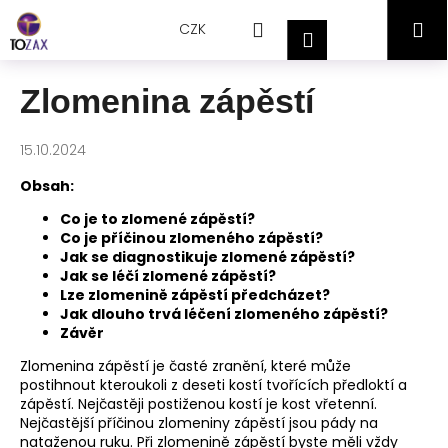
Přejít
K
Hledat
Nákupní
M
na
CZK
o
Přihlášení
obsah
Zpět
Zpět
š
košík
í
Zlomenina zápěstí
C
k
o
15.10.2024
p
o
Obsah:
t
Co je to zlomené zápěstí?
ř
Co je příčinou zlomeného zápěstí?
Jak se diagnostikuje zlomené zápěstí?
e
Jak se léčí zlomené zápěstí?
b
Lze zlomenině zápěstí předcházet?
Jak dlouho trvá léčení zlomeného zápěstí?
u
Závěr
j
Zlomenina zápěstí je časté zranění, které může
e
postihnout kteroukoli z deseti kostí tvořících předloktí a
t
zápěstí. Nejčastěji postiženou kostí je kost vřetenní.
e
Nejčastější příčinou zlomeniny zápěstí jsou pády na
nataženou ruku. Při zlomenině zápěstí byste měli vždy
n