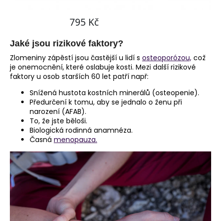
Jaké jsou rizikové faktory?
Zlomeniny zápěstí jsou častější u lidí s
osteoporózou,
což
je onemocnění, které oslabuje kosti. Mezi další rizikové
faktory u osob starších 60 let patří např:
Snížená hustota kostních minerálů (osteopenie).
Předurčení k tomu, aby se jednalo o ženu při
narození (AFAB).
To, že jste běloši.
Biologická rodinná anamnéza.
Časná
menopauza.