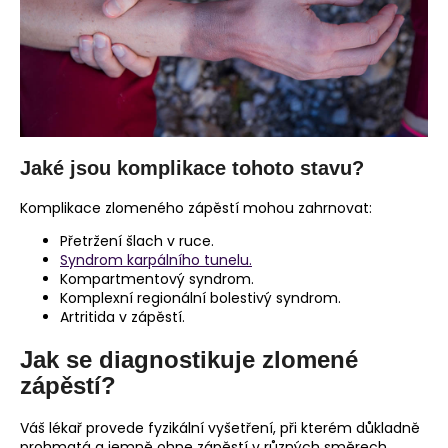
Jaké jsou komplikace tohoto stavu?
Komplikace zlomeného zápěstí mohou zahrnovat:
Přetržení šlach v ruce.
Syndrom karpálního tunelu.
Kompartmentový syndrom.
Komplexní regionální bolestivý syndrom.
Artritida v zápěstí.
Jak se diagnostikuje zlomené
zápěstí?
Váš lékař provede fyzikální vyšetření, při kterém důkladně
prohmatá a jemně ohne zápěstí v různých směrech.