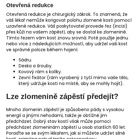
Otevřená redukce
Otevřená redukce je chirurgický zákrok. To znamená, že
váš lékař nemůže korigovat polohu zlomené kosti pomocí
uzavřené redukce. Váš poskytovatel provede řez (incizi)
přes kůži na vašem zápěstí, aby se dostal ke zlomenině.
Tímto řezem vám kost znovu srovná. Poté použije jednu
nebo více z následujících možností, aby udržel vaši kost
ve správné poloze během hojení:
Sádru.
Deska a šrouby.
Kovový rám s kolíky.
Zevní fixátor (rám vyrobený z tyčí mimo vaše tělo,
který udržuje kosti na místě, aby se mohly hojit).
Lze zlomenině zápěstí předejít?
Mnoho zlomenin zápěstí je způsobeno pády s vysokou
energií a jinými nehodami, takže je obtížné jim
předcházet. Dobrý stav kostí však může pomoci
předcházet zlomeninám zápěstí u osob starších 60 let.
Poraďte se se svým lékařem, jak si můžete udržet silné