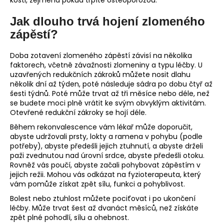
kosti, zejména pokud trpíte osteoporózou.
Jak dlouho trvá hojení zlomeného
zápěstí?
Doba zotavení zlomeného zápěstí závisí na několika
faktorech, včetně závažnosti zlomeniny a typu léčby. U
uzavřených redukčních zákroků můžete nosit dlahu
několik dní až týden, poté následuje sádra po dobu čtyř až
šesti týdnů. Poté může trvat až tři měsíce nebo déle, než
se budete moci plně vrátit ke svým obvyklým aktivitám.
Otevřené redukční zákroky se hojí déle.
Během rekonvalescence vám lékař může doporučit,
abyste udržovali prsty, lokty a ramena v pohybu (podle
potřeby), abyste předešli jejich ztuhnutí, a abyste drželi
paži zvednutou nad úrovní srdce, abyste předešli otoku.
Rovněž vás poučí, abyste začali pohybovat zápěstím v
jejich režii. Mohou vás odkázat na fyzioterapeuta, který
vám pomůže získat zpět sílu, funkci a pohyblivost.
Bolest nebo ztuhlost můžete pociťovat i po ukončení
léčby. Může trvat šest až dvanáct měsíců, než získáte
zpět plné pohodlí, sílu a ohebnost.