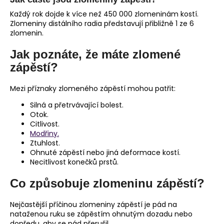
Každý rok dojde k více než 450 000 zlomeninám kostí.
Zlomeniny distálního radia představují přibližně 1 ze 6
zlomenin.
Jak poznáte, že máte zlomené
zápěstí?
Mezi příznaky zlomeného zápěstí mohou patřit:
Silná a přetrvávající bolest.
Otok.
Citlivost.
Modřiny.
Ztuhlost.
Ohnuté zápěstí nebo jiná deformace kostí.
Necitlivost konečků prstů.
Co způsobuje zlomeninu zápěstí?
Nejčastější příčinou zlomeniny zápěstí je pád na
nataženou ruku se zápěstím ohnutým dozadu nebo
dopředu, aby se pád přerušil.