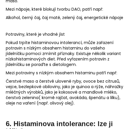
maso.
Mezi nápoje, které blokují tvorbu DAO, patří např:
Alkohol, černý čaj, čaj maté, zelený čaj, energetické nápoje
Potraviny, které je vhodné jíst
Pokud trpíte histaminovou intolerancí, může zařazení
potravin s nízkým obsahem histaminu do vašeho
jídelníčku pomoci zmírnit příznaky. Existuje několik variant
nízkohistaminových diet. Před vyřazením potravin z
jídelníčku se poraďte s dietologem.
Mezi potraviny s nízkým obsahem histaminu patří např:
Čerstvé maso a čerstvě ulovené ryby, ovoce bez citrusů,
vejce, bezlepkové obiloviny, jako je quinoa a rýže, náhražky
mléčných výrobků, jako je kokosové a mandlové mléko,
čerstvá zelenina( kromě rajčat, avokáda, špenátu a lilku),
oleje na vaření (např. olivový olej).
6. Histaminova intolerance: lze ji