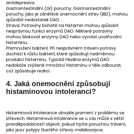
antidepresiva.
Gastrointestinální (GI) poruchy: Gastrointestinální
poruchy, jako je zánětlivé onemocnění střev (IBD), mohou
způsobit nedostatek DAO.
Strava: Potraviny bohaté na histamin mohou způsobit
nesprávnou funkci enzymů DAO. Některé potraviny
mohou blokovat enzymy DAO nebo vyvolat uvolňování
histaminu.
Přemnožení bakterií: Při nesprávném trávení potravy
dochází k růstu bakterií, které způsobují nadměrnou
produkci histaminu. Typická hladina enzymů DAO
nedokáže zvýšené množství histaminu v těle odbourat,
což způsobuje reakci.
4. Jaká onemocnění způsobují
histaminovou intoleranci?
Histaminová intolerance obvykle pramení z problému ve
střevech. Histaminová intolerance se u vás může s větší
pravděpodobností objevit, pokud trpíte poruchou trávení,
jako jsou: polypy tlustého střeva, malabsorpce,