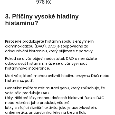
3. Příčiny vysoké hladiny
histaminu?
Přirozeně produkujete histamin spolu s enzymem
diaminoxidázou (DAO). DAO je zodpovědná za
odbourávání histaminu, který přijímáte z potravy.
Pokud se u vás objeví nedostatek DAO a nemůžete
odbourávat histamin, může se u vás vyvinout
histaminová intolerance.
Mezi věci, které mohou ovlivnit hladinu enzymu DAO nebo
histaminu, patří:
Genetika: můžete mít mutaci genu, který způsobuje, že
vaše tělo produkuje DAO.
Léky: Některé léky mohou dočasně blokovat funkci DAO
nebo zabránit jeho produkci, včetně:
látky snižující slizniční aktivitu, jako je acetylcystein,
antiemetika, antiarytmika, léky na krevní tlak,