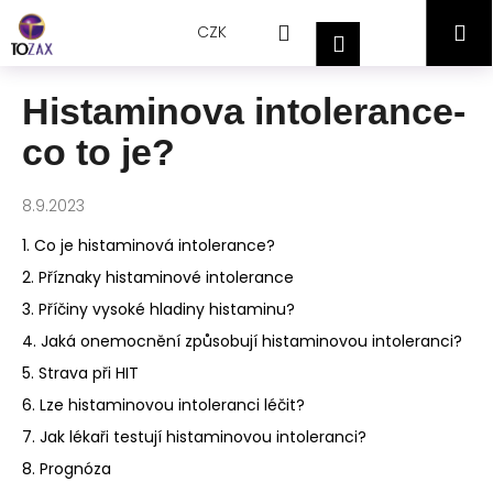
Přejít
K
Hledat
Nákupní
M
na
CZK
o
Přihlášení
obsah
Zpět
Zpět
š
košík
í
Histaminova intolerance-
C
k
co to je?
o
p
o
8.9.2023
t
1. Co je histaminová intolerance?
ř
2. Příznaky histaminové intolerance
e
3. Příčiny vysoké hladiny histaminu?
b
4. Jaká onemocnění způsobují histaminovou intoleranci?
u
5. Strava při HIT
j
e
6. Lze histaminovou intoleranci léčit?
t
7. Jak lékaři testují histaminovou intoleranci?
e
8. Prognóza
n