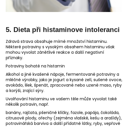
5. Dieta při histaminove intoleranci
Zdravá strava obsahuje mírné množství histaminu.
Některé potraviny s vysokým obsahem histaminu však
mohou vyvolat zánětlivé reakce a další negativní
příznaky.
Potraviny bohaté na histamin
Alkohol a jiné kvašené nápoje, fermentované potraviny a
mléčné výrobky, jako je jogurt a kysané zelí, sušené ovoce,
avokádo, lilek, špenát, zpracované nebo uzené maso, ryby
a korýši, zrající sýry.
Uvolňování histaminu ve vašem těle může vyvolat také
několik potravin, např.
banány, rajčata, pšeničné klíčky, fazole, papája, čokoláda,
citrusové plody, ořechy (zejména vlašské, kešu a arašídy),
potravinářská barviva a další přídatné látky, ryby, vepřové