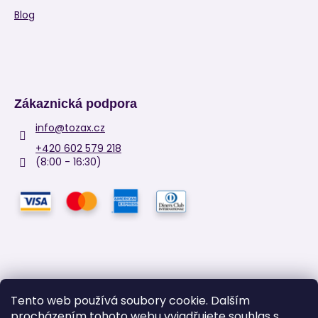
Blog
Zákaznická podpora
info
@
tozax.cz
+420 602 579 218
(8:00 - 16:30)
Tento web používá soubory cookie. Dalším
procházením tohoto webu vyjadřujete souhlas s
Facebook