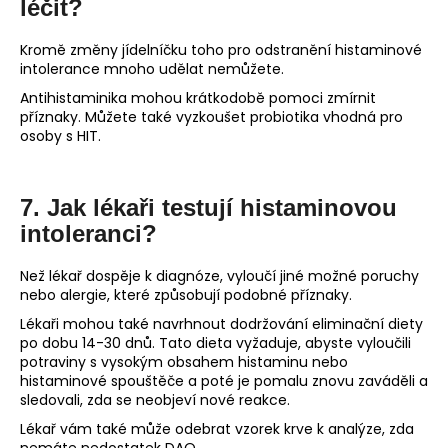
léčit?
Kromě změny jídelníčku toho pro odstranění histaminové
intolerance mnoho udělat nemůžete.
Antihistaminika mohou krátkodobě pomoci zmírnit
příznaky. Můžete také vyzkoušet probiotika vhodná pro
osoby s HIT.
7. Jak lékaři testují histaminovou
intoleranci?
Než lékař dospěje k diagnóze, vyloučí jiné možné poruchy
nebo alergie, které způsobují podobné příznaky.
Lékaři mohou také navrhnout dodržování eliminační diety
po dobu 14-30 dnů. Tato dieta vyžaduje, abyste vyloučili
potraviny s vysokým obsahem histaminu nebo
histaminové spouštěče a poté je pomalu znovu zaváděli a
sledovali, zda se neobjeví nové reakce.
Lékař vám také může odebrat vzorek krve k analýze, zda