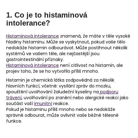
a
1. Co je to histaminová
j
intolerance?
í
t
Histaminová intolerance
znamená, že máte v těle vysoké
?
hladiny histaminu. Může se vyskytnout, pokud vaše tělo
nedokáže histamin odbourávat. Může postihnout několik
systémů ve vašem těle, ale nejčastější jsou
gastrointestinální příznaky.
Histaminová intolerance
není citlivost na histamin, ale
HLEDAT
projev toho, že se ho vytvořilo příliš mnoho.
Histamin je chemická látka zodpovědná za několik
hlavních funkcí, včetně: vysílání zpráv do mozku,
spouštění uvolňování žaludeční kyseliny na
podporu
D
trávení
, uvolňování po zranění nebo alergické reakci jako
součást vaší
imunitní
reakce.
o
Pokud je histaminu příliš mnoho nebo se nedokáže
p
správně odbourat, může ovlivnit vaše běžné tělesné
o
funkce.
r
u