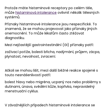
Protože máte histaminové receptory po celém těle,
může
histaminová intolerance
ovlivnit několik tělesných
systémů.
Příznaky histaminové intolerance jsou nespecifické. To
znamená, že se mohou projevovat jako příznaky jiných
onemocnění. To může lékařům často ztěžovat
diagnostiku.
Mezi nejčastější gastrointestinální (GI) příznaky patří:
zažívací potíže, bolesti břicha, nadýmání, průjem, zácpa,
plynatost, nevolnost, zvracení.
Ačkoli se mohou lišit, mezi další běžné reakce spojené s
touto nesnášenlivostí patří:
bolest hlavy nebo migréna, ucpaný nos nebo problémy s
dutinami, únava, svědění kůže, kopřivka, nepravidelný
menstruační cyklus.
V závažnějších případech histaminové intolerance se