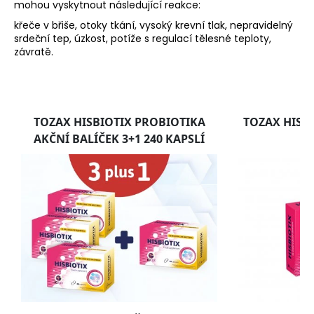
mohou vyskytnout následující reakce:
křeče v břiše, otoky tkání, vysoký krevní tlak, nepravidelný
srdeční tep, úzkost, potíže s regulací tělesné teploty,
závratě.