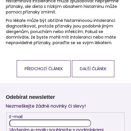
Histaminová intolerance může způsobovat nepříjemné
příznaky, ale dieta s nízkým obsahem histaminu může
pomoci příznaky zmírnit.
Pro lékaře může být obtížné histaminovou intoleranci
diagnostikovat, protože příznaky jsou podobné jiným
alergenům, poruchám nebo infekcím. Pokud se
domníváte, že byste mohli mít intoleranci nebo máte
nepravidelné příznaky, poraďte se se svým lékařem.
PŘEDCHOZÍ ČLÁNEK
DALŠÍ ČLÁNEK
Z
á
Odebírat newsletter
p
Nezmeškejte žádné novinky či slevy!
a
t
E-mail
í
Vložením e-mailu souhlasíte s
podmínkami