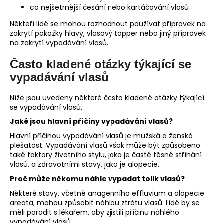
co nejšetrnější česání nebo kartáčování vlasů
Někteří lidé se mohou rozhodnout používat přípravek na
zakrytí pokožky hlavy, vlasový topper nebo jiný přípravek
na zakrytí vypadávání vlasů.
Často kladené otázky týkající se
vypadávání vlasů
Níže jsou uvedeny některé často kladené otázky týkající
se vypadávání vlasů.
Jaké jsou hlavní příčiny vypadávání vlasů?
Hlavní příčinou vypadávání vlasů je mužská a ženská
plešatost. Vypadávání vlasů však může být způsobeno
také faktory životního stylu, jako je časté těsné stříhání
vlasů, a zdravotními stavy, jako je alopecie.
Proč může někomu náhle vypadat tolik vlasů?
Některé stavy, včetně anagenního effluvium a alopecie
areata, mohou způsobit náhlou ztrátu vlasů. Lidé by se
měli poradit s lékařem, aby zjistili příčinu náhlého
vypadávání vlasů.