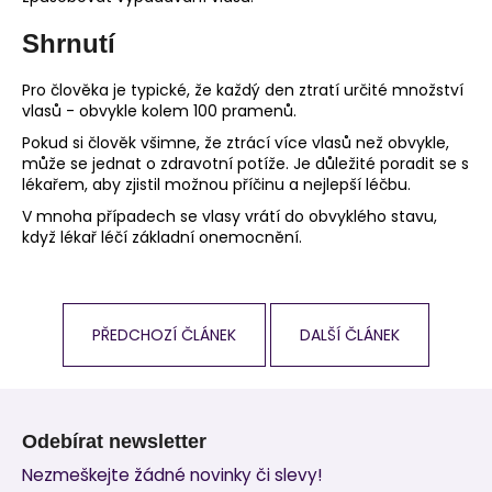
Shrnutí
Pro člověka je typické, že každý den ztratí určité množství
vlasů - obvykle kolem 100 pramenů.
Pokud si člověk všimne, že ztrácí více vlasů než obvykle,
může se jednat o zdravotní potíže. Je důležité poradit se s
lékařem, aby zjistil možnou příčinu a nejlepší léčbu.
V mnoha případech se vlasy vrátí do obvyklého stavu,
když lékař léčí základní onemocnění.
PŘEDCHOZÍ ČLÁNEK
DALŠÍ ČLÁNEK
Z
á
Odebírat newsletter
p
Nezmeškejte žádné novinky či slevy!
a