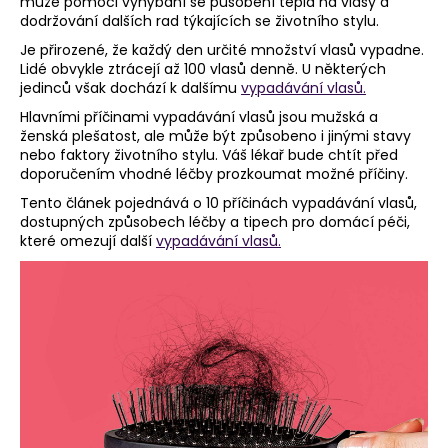
může pomoci vyhýbání se působení tepla na vlasy a
dodržování dalších rad týkajících se životního stylu.
a
j
Je přirozené, že každý den určité množství vlasů vypadne.
Lidé obvykle ztrácejí až 100 vlasů denně. U některých
í
jedinců však dochází k dalšímu
vypadávání vlasů.
t
Hlavními příčinami vypadávání vlasů jsou mužská a
?
ženská plešatost, ale může být způsobeno i jinými stavy
nebo faktory životního stylu. Váš lékař bude chtít před
doporučením vhodné léčby prozkoumat možné příčiny.
Tento článek pojednává o 10 příčinách vypadávání vlasů,
dostupných způsobech léčby a tipech pro domácí péči,
HLEDAT
které omezují další
vypadávání vlasů.
D
o
p
o
r
u