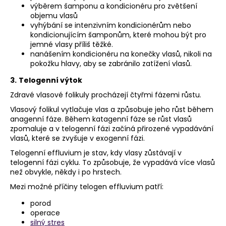
výběrem šamponu a kondicionéru pro zvětšení
objemu vlasů
vyhýbání se intenzivním kondicionérům nebo
kondicionujícím šamponům, které mohou být pro
jemné vlasy příliš těžké.
nanášením kondicionéru na konečky vlasů, nikoli na
pokožku hlavy, aby se zabránilo zatížení vlasů.
3.
Telogenní výtok
Zdravé vlasové folikuly procházejí čtyřmi fázemi růstu.
Vlasový folikul vytlačuje vlas a způsobuje jeho růst během
anagenní fáze. Během katagenní fáze se růst vlasů
zpomaluje a v telogenní fázi začíná přirozené vypadávání
vlasů, které se zvyšuje v exogenní fázi.
Telogenní effluvium je stav, kdy vlasy zůstávají v
telogenní fázi cyklu. To způsobuje, že vypadává více vlasů
než obvykle, někdy i po hrstech.
Mezi možné příčiny telogen effluvium patří:
porod
operace
silný stres