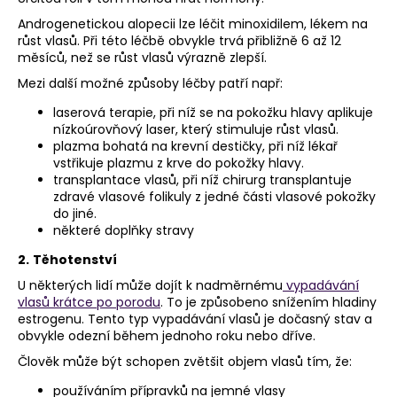
Androgenetickou alopecii lze léčit minoxidilem, lékem na
růst vlasů. Při této léčbě obvykle trvá přibližně 6 až 12
měsíců, než se růst vlasů výrazně zlepší.
Mezi další možné způsoby léčby patří např:
laserová terapie, při níž se na pokožku hlavy aplikuje
nízkoúrovňový laser, který stimuluje růst vlasů.
plazma bohatá na krevní destičky, při níž lékař
vstřikuje plazmu z krve do pokožky hlavy.
transplantace vlasů, při níž chirurg transplantuje
zdravé vlasové folikuly z jedné části vlasové pokožky
do jiné.
některé doplňky stravy
2.
Těhotenství
U některých lidí může dojít k nadměrnému
vypadávání
vlasů krátce po porodu
. To je způsobeno snížením hladiny
estrogenu. Tento typ vypadávání vlasů je dočasný stav a
obvykle odezní během jednoho roku nebo dříve.
Člověk může být schopen zvětšit objem vlasů tím, že:
používáním přípravků na jemné vlasy