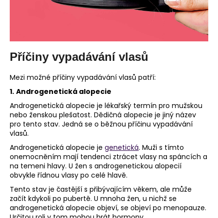
č
u
j
e
m
e
Příčiny vypadávání vlasů
Mezi možné příčiny vypadávání vlasů patří:
1.
Androgenetická alopecie
Androgenetická alopecie je lékařský termín pro mužskou
nebo ženskou plešatost. Dědičná alopecie je jiný název
pro tento stav. Jedná se o běžnou příčinu vypadávání
vlasů.
Androgenetická alopecie je
genetická
. Muži s tímto
onemocněním mají tendenci ztrácet vlasy na spáncích a
na temeni hlavy. U žen s androgenetickou alopecií
obvykle řídnou vlasy po celé hlavě.
Tento stav je častější s přibývajícím věkem, ale může
začít kdykoli po pubertě. U mnoha žen, u nichž se
androgenetická alopecie objeví, se objeví po menopauze.
Určitou roli v tom mohou hrát hormony.