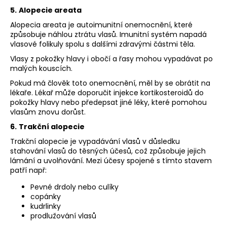
5.
Alopecie areata
Alopecia areata je autoimunitní onemocnění, které
způsobuje náhlou ztrátu vlasů. Imunitní systém napadá
vlasové folikuly spolu s dalšími zdravými částmi těla.
Vlasy z pokožky hlavy i obočí a řasy mohou vypadávat po
malých kouscích.
Pokud má člověk toto onemocnění, měl by se obrátit na
lékaře. Lékař může doporučit injekce kortikosteroidů do
pokožky hlavy nebo předepsat jiné léky, které pomohou
vlasům znovu dorůst.
6.
Trakční alopecie
Trakční alopecie je vypadávání vlasů v důsledku
stahování vlasů do těsných účesů, což způsobuje jejich
lámání a uvolňování. Mezi účesy spojené s tímto stavem
patří např:
Pevné drdoly nebo culíky
copánky
kudrlinky
prodlužování vlasů