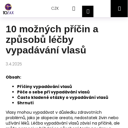
Přejít
K
Hledat
Nákupní
M
na
CZK
o
Přihlášení
obsah
Zpět
Zpět
š
košík
í
10 možných příčin a
C
k
způsobů léčby
o
p
vypadávání vlasů
o
t
3.4.2025
ř
e
Obsah:
b
Příčiny vypadávání vlasů
u
Péče o sebe při vypadávání vlasů
j
Často kladené otázky o vypadávání vlasů
Shrnutí
e
t
Vlasy mohou vypadávat v důsledku zdravotních
problémů, jako je alopecie areata, nedostatek živin nebo
e
užívání léků. Léčba vypadávání vlasů závisí na příčině, ale
n