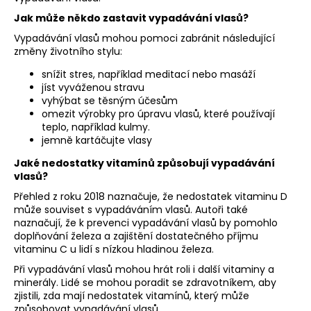
Jak může někdo zastavit vypadávání vlasů?
Vypadávání vlasů mohou pomoci zabránit následující
změny životního stylu:
snížit stres, například meditací nebo masáží
jíst vyváženou stravu
vyhýbat se těsným účesům
omezit výrobky pro úpravu vlasů, které používají
teplo, například kulmy.
jemně kartáčujte vlasy
Jaké nedostatky vitamínů způsobují vypadávání
vlasů?
Přehled z roku 2018 naznačuje, že nedostatek vitaminu D
může souviset s vypadáváním vlasů. Autoři také
naznačují, že k prevenci vypadávání vlasů by pomohlo
doplňování železa a zajištění dostatečného příjmu
vitaminu C u lidí s nízkou hladinou železa.
Při vypadávání vlasů mohou hrát roli i další vitaminy a
minerály. Lidé se mohou poradit se zdravotníkem, aby
zjistili, zda mají nedostatek vitamínů, který může
způsobovat vypadávání vlasů.