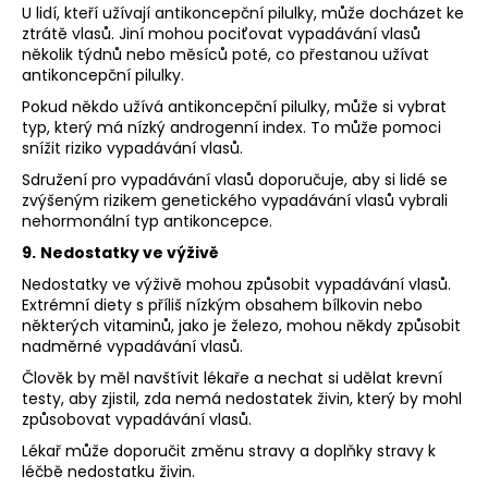
U lidí, kteří užívají antikoncepční pilulky, může docházet ke
ztrátě vlasů. Jiní mohou pociťovat vypadávání vlasů
několik týdnů nebo měsíců poté, co přestanou užívat
antikoncepční pilulky.
Pokud někdo užívá antikoncepční pilulky, může si vybrat
typ, který má nízký androgenní index. To může pomoci
snížit riziko vypadávání vlasů.
Sdružení pro vypadávání vlasů doporučuje, aby si lidé se
zvýšeným rizikem genetického vypadávání vlasů vybrali
nehormonální typ antikoncepce.
9.
Nedostatky ve výživě
Nedostatky ve výživě mohou způsobit vypadávání vlasů.
Extrémní diety s příliš nízkým obsahem bílkovin nebo
některých vitaminů, jako je železo, mohou někdy způsobit
nadměrné vypadávání vlasů.
Člověk by měl navštívit lékaře a nechat si udělat krevní
testy, aby zjistil, zda nemá nedostatek živin, který by mohl
způsobovat vypadávání vlasů.
Lékař může doporučit změnu stravy a doplňky stravy k
léčbě nedostatku živin.