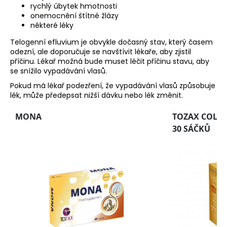
rychlý úbytek hmotnosti
onemocnění štítné žlázy
některé léky
Telogenní efluvium je obvykle dočasný stav, který časem
odezní, ale doporučuje se navštívit lékaře, aby zjistil
příčinu. Lékař možná bude muset léčit příčinu stavu, aby
se snížilo vypadávání vlasů.
Pokud má lékař podezření, že vypadávání vlasů způsobuje
lék, může předepsat nižší dávku nebo lék změnit.