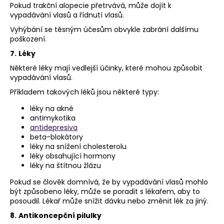
Pokud trakční alopecie přetrvává, může dojít k
vypadávání vlasů a řídnutí vlasů.
Vyhýbání se těsným účesům obvykle zabrání dalšímu
poškození.
7.
Léky
Některé léky mají vedlejší účinky, které mohou způsobit
vypadávání vlasů.
Příkladem takových léků jsou některé typy:
léky na akné
antimykotika
antidepresiva
beta-blokátory
léky na snížení cholesterolu
léky obsahující hormony
léky na štítnou žlázu
Pokud se člověk domnívá, že by vypadávání vlasů mohlo
být způsobeno léky, může se poradit s lékařem, aby to
posoudil. Lékař může snížit dávku nebo změnit lék za jiný.
8.
Antikoncepční pilulky