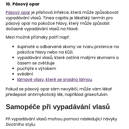
10.
Pásový opar
Pásový opar
je plísňová infekce, která může způsobovat
vypadávání vlasů. Tinea capitis je lékařský termín pro
pásový opar na pokožce hlavy, který může způsobit
dočasné vypadávání vlasů na hlavě.
Mezi možné příznaky patří např:
šupinaté a odbarvené skvrny ve tvaru prstence na
pokožce hlavy nebo na kůži.
vypadávání vlasů, které začíná malými skvrnami a
časem se zvětšuje
puchýře s výtokem
svědění
lámavé vlasy, které se snadno lámou
Pokud se pásový opar sám nevyléčí, může vám lékař
předepsat antimykotický lék, například griseofulvin.
Samopéče při vypadávání vlasů
Při vypadávání vlasů mohou pomoci následující návyky
životního stylu: