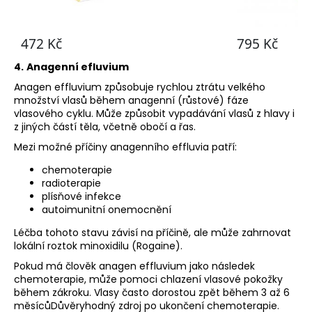
4.
Anagenní efluvium
Anagen effluvium způsobuje rychlou ztrátu velkého
množství vlasů během anagenní (růstové) fáze
vlasového cyklu. Může způsobit vypadávání vlasů z hlavy i
z jiných částí těla, včetně obočí a řas.
Mezi možné příčiny anagenního effluvia patří:
chemoterapie
radioterapie
plísňové infekce
autoimunitní onemocnění
Léčba tohoto stavu závisí na příčině, ale může zahrnovat
lokální roztok minoxidilu (Rogaine).
Pokud má člověk anagen effluvium jako následek
chemoterapie, může pomoci chlazení vlasové pokožky
během zákroku. Vlasy často dorostou zpět během 3 až 6
měsícůDůvěryhodný zdroj po ukončení chemoterapie.