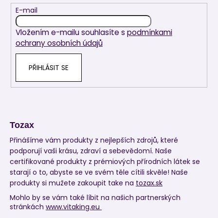
t
E-mail
í
Vložením e-mailu souhlasíte s
podmínkami
ochrany osobních údajů
PŘIHLÁSIT SE
Tozax
Přinášíme vám produkty z nejlepších zdrojů, které
podporují vaši krásu, zdraví a sebevědomí. Naše
certifikované produkty z prémiových přírodních látek se
starají o to, abyste se ve svém těle cítili skvěle! Naše
produkty si mužete zakoupit take na
tozax.sk
Mohlo by se vám také líbit na našich partnerských
stránkách
www.vitaking.eu