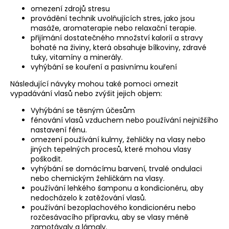
omezení zdrojů stresu
provádění technik uvolňujících stres, jako jsou
masáže, aromaterapie nebo relaxační terapie.
přijímání dostatečného množství kalorií a stravy
bohaté na živiny, která obsahuje bílkoviny, zdravé
tuky, vitamíny a minerály.
vyhýbání se kouření a pasivnímu kouření
Následující návyky mohou také pomoci omezit
vypadávání vlasů nebo zvýšit jejich objem:
Vyhýbání se těsným účesům
fénování vlasů vzduchem nebo používání nejnižšího
nastavení fénu.
omezení používání kulmy, žehličky na vlasy nebo
jiných tepelných procesů, které mohou vlasy
poškodit.
vyhýbání se domácímu barvení, trvalé ondulaci
nebo chemickým žehličkám na vlasy.
používání lehkého šamponu a kondicionéru, aby
nedocházelo k zatěžování vlasů.
používání bezoplachového kondicionéru nebo
rozčesávacího přípravku, aby se vlasy méně
zamotávaly a lámaly.