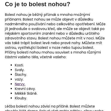
Co je to bolest nohou?
a
j
Bolest nohou je běžný příznak s mnoha možnými
í
příčinami. Bolest nohou se může objevit v důsledku
nadměrného používání nebo celkového opotřebení. Může
t
jít jednoduše o svalovou křeč, ale může se objevit také po
?
nějakém sportovním zranění nebo v důsledku určitého
zdravotního stavu. Bolest nohou můžete mít v noci. Může
vás také trápit bolest levé nebo pravé nohy. Můžete mít
ostrou, vystřelující bolest v noze nebo tupou bolest.
Příčiny bolesti nohou mohou souviset s mnoha různými
částmi vašeho těla, včetně vašeho:
HLEDAT
Kosti.
Svaly.
Šlachy.
D
vazy.
o
Nervy.
Krevní cévy.
p
Měkké tkáně.
o
Klouby.
r
u
Léčba bolesti nohou závisí na příčině. Bolest můžete