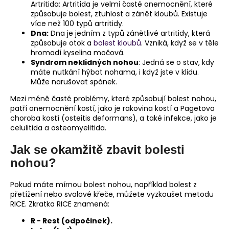
Artritida: Artritida je velmi časté onemocnění, které
způsobuje bolest, ztuhlost a zánět kloubů. Existuje
více než 100 typů artritidy.
Dna:
Dna je jedním z typů zánětlivé artritidy, která
způsobuje otok a
bolest kloubů
. Vzniká, když se v těle
hromadí kyselina močová.
Syndrom neklidných nohou
: Jedná se o stav, kdy
máte nutkání hýbat nohama, i když jste v klidu.
Může narušovat spánek.
Mezi méně časté problémy, které způsobují bolest nohou,
patří onemocnění kostí, jako je rakovina kostí a Pagetova
choroba kostí (osteitis deformans), a také infekce, jako je
celulitida a osteomyelitida.
Jak se okamžitě zbavit bolesti
nohou?
Pokud máte mírnou bolest nohou, například bolest z
přetížení nebo svalové křeče, můžete vyzkoušet metodu
RICE. Zkratka RICE znamená:
R - Rest (odpočinek).