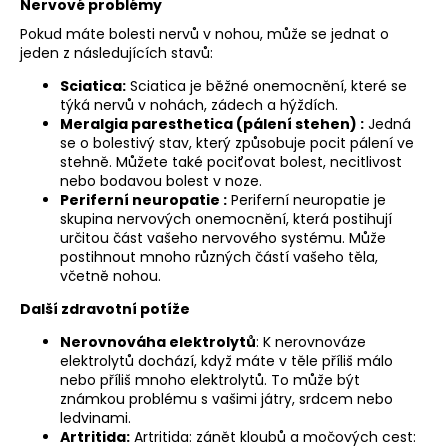
Nervové problémy
Pokud máte bolesti nervů v nohou, může se jednat o
jeden z následujících stavů:
Sciatica:
Sciatica je běžné onemocnění, které se
týká nervů v nohách, zádech a hýždích.
Meralgia paresthetica (pálení stehen) :
Jedná
se o bolestivý stav, který způsobuje pocit pálení ve
stehně. Můžete také pociťovat bolest, necitlivost
nebo bodavou bolest v noze.
Periferní neuropatie :
Periferní neuropatie je
skupina nervových onemocnění, která postihují
určitou část vašeho nervového systému. Může
postihnout mnoho různých částí vašeho těla,
včetně nohou.
Další zdravotní potíže
Nerovnováha elektrolytů
: K nerovnováze
elektrolytů dochází, když máte v těle příliš málo
nebo příliš mnoho elektrolytů. To může být
známkou problému s vašimi játry, srdcem nebo
ledvinami.
Artritida:
Artritida: zánět kloubů a močových cest: