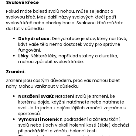
Svalové křeče
Pokud máte bolesti svalů nohou, může se jednat o
svalovou křeč. Mezi další názvy svalových křečí patří
svalová křeč nebo charley horse. Svalovou křeč můžete
dostat v důsledku:
Dehydratace:
Dehydratace je stav, který nastává,
když vaše tělo nemá dostatek vody pro správné
fungování.
Léky
: Některé léky, například statiny a diuretika,
mohou způsobit svalové křeče.
Zranění:
Zranění jsou častým důvodem, proč vás mohou bolet
nohy. Mohou vzniknout v důsledku:
Natažení svalů
: Natažení svalů je zranění, ke
kterému dojde, když si natáhnete nebo natrhnete
sval. Je to jedno z nejčastějších zranění, zejména u
sportovců.
Vymknutí holeně
: K podráždění a zánětu tkání,
svalů nebo šlach v okolí holenní kosti (tibie) dochází
při podráždění a zánětu holenní kosti.