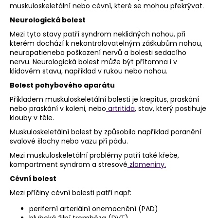
muskuloskeletální nebo cévní, které se mohou překrývat.
Neurologická bolest
Mezi tyto stavy patří syndrom neklidných nohou, při
kterém dochází k nekontrolovatelným záškubům nohou,
neuropatienebo poškození nervů a bolesti sedacího
nervu. Neurologická bolest může být přítomna i v
klidovém stavu, například v rukou nebo nohou.
Bolest pohybového aparátu
Příkladem muskuloskeletální bolesti je krepitus, praskání
nebo praskání v koleni, nebo
artritida
, stav, který postihuje
klouby v těle.
Muskuloskeletální bolest by způsobilo například poranění
svalové šlachy nebo vazu při pádu.
Mezi muskuloskeletální problémy patří také křeče,
kompartment syndrom a stresové
zlomeniny.
Cévní bolest
Mezi příčiny cévní bolesti patří např:
periferní arteriální onemocnění (PAD)
hluboká žilní trombóza (DVT)