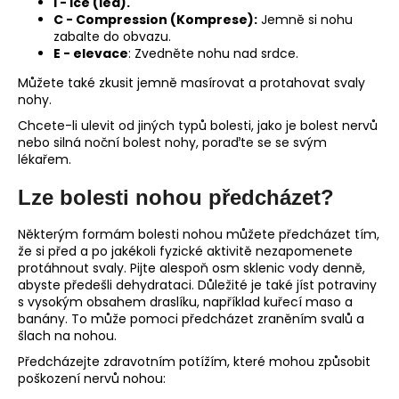
I - Ice (led).
C - Compression (Komprese):
Jemně si nohu
zabalte do obvazu.
E - elevace
: Zvedněte nohu nad srdce.
Můžete také zkusit jemně masírovat a protahovat svaly
nohy.
Chcete-li ulevit od jiných typů bolesti, jako je bolest nervů
nebo silná noční bolest nohy, poraďte se se svým
lékařem.
Lze bolesti nohou předcházet?
Některým formám bolesti nohou můžete předcházet tím,
že si před a po jakékoli fyzické aktivitě nezapomenete
protáhnout svaly. Pijte alespoň osm sklenic vody denně,
abyste předešli dehydrataci. Důležité je také jíst potraviny
s vysokým obsahem draslíku, například kuřecí maso a
banány. To může pomoci předcházet zraněním svalů a
šlach na nohou.
Předcházejte zdravotním potížím, které mohou způsobit
poškození nervů nohou: