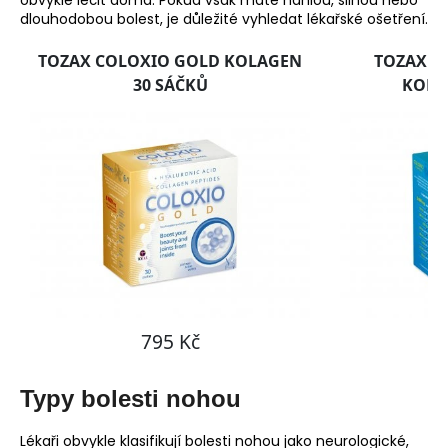
č
obvykle léčit doma. Pokud však máte náhlou, silnou nebo
dlouhodobou bolest, je důležité vyhledat lékařské ošetření.
u
j
e
m
e
Typy bolesti nohou
Lékaři obvykle klasifikují bolesti nohou jako neurologické,