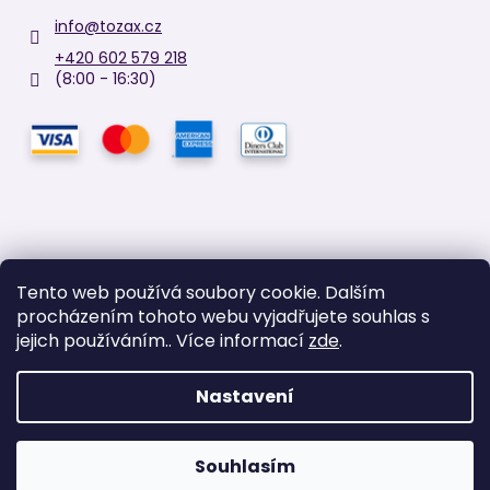
info
@
tozax.cz
+420 602 579 218
(8:00 - 16:30)
Tento web používá soubory cookie. Dalším
procházením tohoto webu vyjadřujete souhlas s
Facebook
jejich používáním.. Více informací
zde
.
Nastavení
Vytvořil Shoptet
Copyright 2026
TOZAX
. Všechna práva vyhrazena.
Upravit
Souhlasím
nastavení cookies