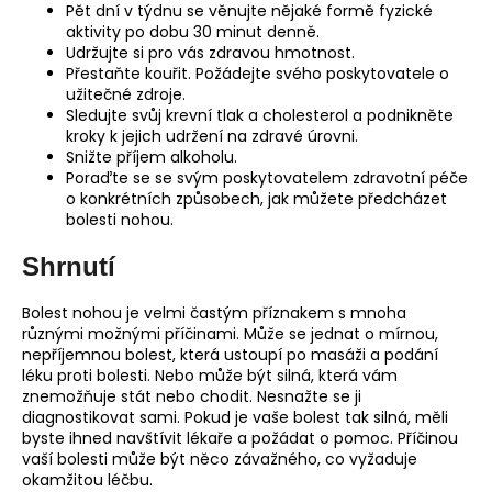
Pět dní v týdnu se věnujte nějaké formě fyzické
aktivity po dobu 30 minut denně.
Udržujte si pro vás zdravou hmotnost.
Přestaňte kouřit. Požádejte svého poskytovatele o
užitečné zdroje.
Sledujte svůj krevní tlak a cholesterol a podnikněte
kroky k jejich udržení na zdravé úrovni.
Snižte příjem alkoholu.
Poraďte se se svým poskytovatelem zdravotní péče
o konkrétních způsobech, jak můžete předcházet
bolesti nohou.
Shrnutí
Bolest nohou je velmi častým příznakem s mnoha
různými možnými příčinami. Může se jednat o mírnou,
nepříjemnou bolest, která ustoupí po masáži a podání
léku proti bolesti. Nebo může být silná, která vám
znemožňuje stát nebo chodit. Nesnažte se ji
diagnostikovat sami. Pokud je vaše bolest tak silná, měli
byste ihned navštívit lékaře a požádat o pomoc. Příčinou
vaší bolesti může být něco závažného, co vyžaduje
okamžitou léčbu.