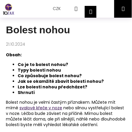
Přejít
K
Hledat
Nákupní
M
na
CZK
o
Přihlášení
obsah
Zpět
Zpět
š
košík
í
Bolest nohou
C
k
o
21.10.2024
p
o
Obsah:
t
Co je to bolest nohou?
ř
Typy bolesti nohou
Co způsobuje bolest nohou?
e
Jak se okamžitě zbavit bolesti nohou?
b
Lze bolesti nohou předcházet?
Shrnutí
u
j
Bolest nohou je velmi častým příznakem. Můžete mít
mírné
svalové křeče v noze
nebo silnou vystřelující bolest
e
v noze. Léčba bude záviset na příčině. Mírnou bolest
t
můžete léčit doma, ale při silnější, náhlé nebo dlouhodobé
e
bolesti byste měli vyhledat lékařské ošetření.
n