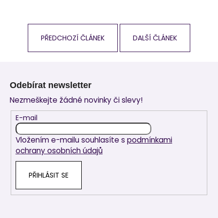
PŘEDCHOZÍ ČLÁNEK
DALŠÍ ČLÁNEK
Z
á
Odebírat newsletter
p
Nezmeškejte žádné novinky či slevy!
a
t
E-mail
í
Vložením e-mailu souhlasíte s
podmínkami
ochrany osobních údajů
PŘIHLÁSIT SE