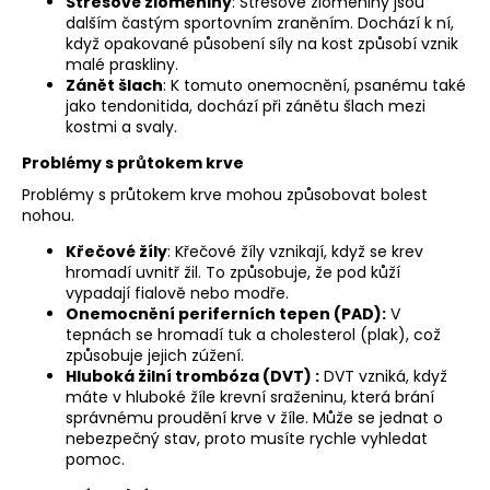
Stresové zlomeniny
: Stresové zlomeniny jsou
dalším častým sportovním zraněním. Dochází k ní,
když opakované působení síly na kost způsobí vznik
malé praskliny.
Zánět šlach
: K tomuto onemocnění, psanému také
jako tendonitida, dochází při zánětu šlach mezi
kostmi a svaly.
Problémy s průtokem krve
Problémy s průtokem krve mohou způsobovat bolest
nohou.
Křečové žíly
: Křečové žíly vznikají, když se krev
hromadí uvnitř žil. To způsobuje, že pod kůží
vypadají fialově nebo modře.
Onemocnění periferních tepen (PAD):
V
tepnách se hromadí tuk a cholesterol (plak), což
způsobuje jejich zúžení.
Hluboká žilní trombóza (DVT) :
DVT vzniká, když
máte v hluboké žíle krevní sraženinu, která brání
správnému proudění krve v žíle. Může se jednat o
nebezpečný stav, proto musíte rychle vyhledat
pomoc.