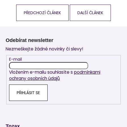
PŘEDCHOZÍ ČLÁNEK
DALŠÍ ČLÁNEK
Z
á
Odebírat newsletter
p
Nezmeškejte žádné novinky či slevy!
a
t
E-mail
í
Vložením e-mailu souhlasíte s
podmínkami
ochrany osobních údajů
PŘIHLÁSIT SE
Tozax