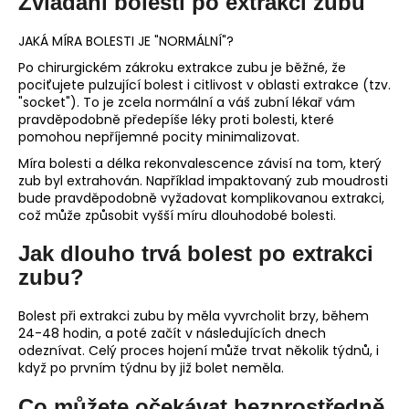
Zvládání bolesti po extrakci zubu
JAKÁ MÍRA BOLESTI JE "NORMÁLNÍ"?
Po chirurgickém zákroku extrakce zubu je běžné, že
pociťujete pulzující bolest i citlivost v oblasti extrakce (tzv.
"socket"). To je zcela normální a váš zubní lékař vám
pravděpodobně předepíše léky proti bolesti, které
pomohou nepříjemné pocity minimalizovat.
Míra bolesti a délka rekonvalescence závisí na tom, který
zub byl extrahován. Například impaktovaný zub moudrosti
bude pravděpodobně vyžadovat komplikovanou extrakci,
což může způsobit vyšší míru dlouhodobé bolesti.
Jak dlouho trvá bolest po extrakci
zubu?
Bolest při extrakci zubu by měla vyvrcholit brzy, během
24-48 hodin, a poté začít v následujících dnech
odeznívat. Celý proces hojení může trvat několik týdnů, i
když po prvním týdnu by již bolet neměla.
Co můžete očekávat bezprostředně