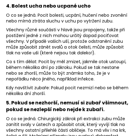
4. Bolest ucha nebo ucpané ucho
O co se jedná. Pocit bolesti, ucpání, hučení nebo zvonění
nebo mírná ztráta sluchu v uchu po vytržení zubu.
Všechny různé součásti v hlavě jsou propojeny, takže při
postižení jedné z nich mohou určitý dopad pociťovat
všechny. V případě vašich uší, protože odstranění zubu
může způsobit zánět svalů a otok čelisti, může způsobit
tlak na vaše uši (které nejsou tak daleko!).
Co s tím dělat: Pocit by měl zmizet, jakmile otok ustoupí,
během několika dní po zákroku. Pokud se tak nestane
nebo se zhorší, může to být známka toho, že je v
nepořádku něco jiného, například infekce.
Kdy navštívit zubaře: Pokud pocit nezmizí nebo se během
několika dní zhorší.
5. Pokud se nezhorší, nemusí si zubař všimnout,
pokud se nezlepší nebo nejde k zubaři.
O co se jedná. Chirurgický zákrok při extrakci zubu může
zanítit svaly v ústech a způsobit otok, který vyvíjí tlak na
všechny ostatní přilehlé části obličeje. To má vliv i na krk,
čelist a šíji. Možnými příznaky jsou svalový diskomfort,