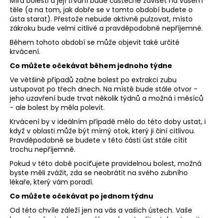
Míra bolesti a její trvání bude částečně záviset na vašem
těle (a na tom, jak dobře se v tomto období budete o
ústa starat). Přestože nebude aktivně pulzovat, místo
zákroku bude velmi citlivé a pravděpodobně nepříjemné.
Během tohoto období se může objevit také určité
krvácení.
Co můžete očekávat během jednoho týdne
Ve většině případů začne bolest po extrakci zubu
ustupovat po třech dnech. Na místě bude stále otvor -
jeho uzavření bude trvat několik týdnů a možná i měsíců
- ale bolest by měla polevit.
Krvácení by v ideálním případě mělo do této doby ustat, i
když v oblasti může být mírný otok, který ji činí citlivou.
Pravděpodobně se budete v této části úst stále cítit
trochu nepříjemně.
Pokud v této době pociťujete pravidelnou bolest, možná
byste měli zvážit, zda se neobrátit na svého zubního
lékaře, který vám poradí.
Co můžete očekávat po jednom týdnu
Od této chvíle záleží jen na vás a vašich ústech. Vaše