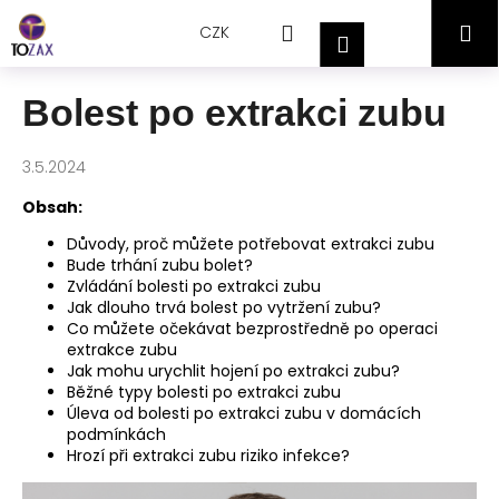
Přejít
K
Hledat
Nákupní
M
na
CZK
o
Přihlášení
obsah
Zpět
Zpět
š
košík
í
Bolest po extrakci zubu
C
k
o
3.5.2024
p
o
Obsah:
t
Důvody, proč můžete potřebovat extrakci zubu
ř
Bude trhání zubu bolet?
Zvládání bolesti po extrakci zubu
e
Jak dlouho trvá bolest po vytržení zubu?
b
Co můžete očekávat bezprostředně po operaci
extrakce zubu
u
Jak mohu urychlit hojení po extrakci zubu?
j
Běžné typy bolesti po extrakci zubu
e
Úleva od bolesti po extrakci zubu v domácích
podmínkách
t
Hrozí při extrakci zubu riziko infekce?
e
n