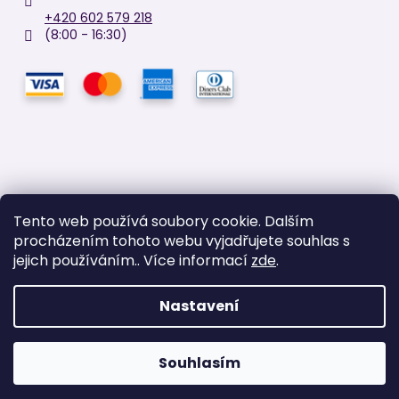
+420 602 579 218
(8:00 - 16:30)
Tento web používá soubory cookie. Dalším
Facebook
procházením tohoto webu vyjadřujete souhlas s
jejich používáním.. Více informací
zde
.
TOZAX
Nastavení
Vytvořil Shoptet
Copyright 2026
TOZAX
. Všechna práva vyhrazena.
Upravit
Souhlasím
nastavení cookies