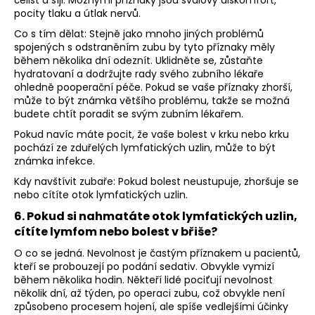
pocity tlaku a útlak nervů.
Co s tím dělat: Stejně jako mnoho jiných problémů
spojených s odstraněním zubu by tyto příznaky měly
během několika dní odeznít. Uklidněte se, zůstaňte
hydratovaní a dodržujte rady svého zubního lékaře
ohledně pooperační péče. Pokud se vaše příznaky zhorší,
může to být známka většího problému, takže se možná
budete chtít poradit se svým zubním lékařem.
Pokud navíc máte pocit, že vaše bolest v krku nebo krku
pochází ze zduřelých lymfatických uzlin, může to být
známka infekce.
Kdy navštívit zubaře: Pokud bolest neustupuje, zhoršuje se
nebo cítíte otok lymfatických uzlin.
6. Pokud si nahmatáte otok lymfatických uzlin,
cítíte lymfom nebo bolest v břiše?
O co se jedná. Nevolnost je častým příznakem u pacientů,
kteří se probouzejí po podání sedativ. Obvykle vymizí
během několika hodin. Někteří lidé pociťují nevolnost
několik dní, až týden, po operaci zubu, což obvykle není
způsobeno procesem hojení, ale spíše vedlejšími účinky