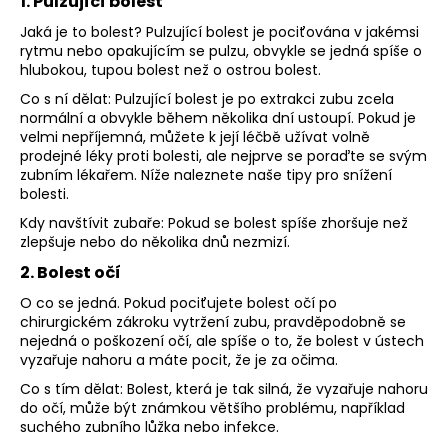
1. Pulzující bolest
Jaká je to bolest? Pulzující bolest je pociťována v jakémsi
rytmu nebo opakujícím se pulzu, obvykle se jedná spíše o
hlubokou, tupou bolest než o ostrou bolest.
Co s ní dělat: Pulzující bolest je po extrakci zubu zcela
normální a obvykle během několika dní ustoupí. Pokud je
velmi nepříjemná, můžete k její léčbě užívat volně
prodejné léky proti bolesti, ale nejprve se poraďte se svým
zubním lékařem. Níže naleznete naše tipy pro snížení
bolesti.
Kdy navštívit zubaře: Pokud se bolest spíše zhoršuje než
zlepšuje nebo do několika dnů nezmizí.
2. Bolest očí
O co se jedná. Pokud pociťujete bolest očí po
chirurgickém zákroku vytržení zubu, pravděpodobně se
nejedná o poškození očí, ale spíše o to, že bolest v ústech
vyzařuje nahoru a máte pocit, že je za očima.
Co s tím dělat: Bolest, která je tak silná, že vyzařuje nahoru
do očí, může být známkou většího problému, například
suchého zubního lůžka nebo infekce.