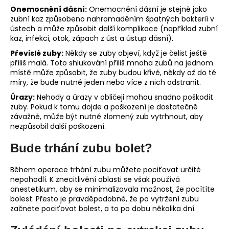
Onemocnění dásní:
Onemocnění dásní je stejně jako
zubní kaz způsobeno nahromaděním špatných bakterií v
ústech a může způsobit další komplikace (například zubní
kaz, infekci, otok, zápach z úst a ústup dásní).
Převislé zuby:
Někdy se zuby objeví, když je čelist ještě
příliš malá. Toto shlukování příliš mnoha zubů na jednom
místě může způsobit, že zuby budou křivé, někdy až do té
míry, že bude nutné jeden nebo více z nich odstranit.
Úrazy:
Nehody a úrazy v obličeji mohou snadno poškodit
zuby. Pokud k tomu dojde a poškození je dostatečně
závažné, může být nutné zlomený zub vytrhnout, aby
nezpůsobil další poškození.
Bude trhání zubu bolet?
Během operace trhání zubu můžete pociťovat určité
nepohodlí. K znecitlivění oblasti se však používá
anestetikum, aby se minimalizovala možnost, že pocítíte
bolest. Přesto je pravděpodobné, že po vytržení zubu
začnete pociťovat bolest, a to po dobu několika dní.