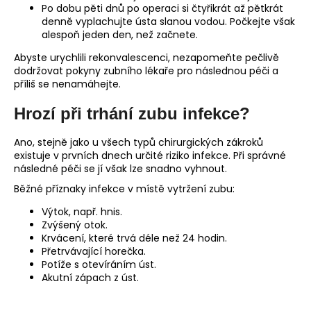
Po dobu pěti dnů po operaci si čtyřikrát až pětkrát
denně vyplachujte ústa slanou vodou. Počkejte však
alespoň jeden den, než začnete.
Abyste urychlili rekonvalescenci, nezapomeňte pečlivě
dodržovat pokyny zubního lékaře pro následnou péči a
příliš se nenamáhejte.
Hrozí při trhání zubu infekce?
Ano, stejně jako u všech typů chirurgických zákroků
existuje v prvních dnech určité riziko infekce. Při správné
následné péči se jí však lze snadno vyhnout.
Běžné příznaky infekce v místě vytržení zubu:
Výtok, např. hnis.
Zvýšený otok.
Krvácení, které trvá déle než 24 hodin.
Přetrvávající horečka.
Potíže s otevíráním úst.
Akutní zápach z úst.