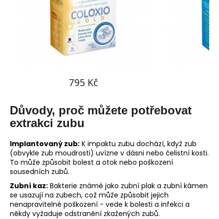
č
u
j
e
m
e
Důvody, proč můžete potřebovat
extrakci zubu
Implantovaný zub:
K impaktu zubu dochází, když zub
(obvykle zub moudrosti) uvízne v dásni nebo čelistní kosti.
To může způsobit bolest a otok nebo poškození
sousedních zubů.
Zubní kaz:
Bakterie známé jako zubní plak a zubní kámen
se usazují na zubech, což může způsobit jejich
nenapravitelné poškození - vede k bolesti a infekci a
někdy vyžaduje odstranění zkažených zubů.