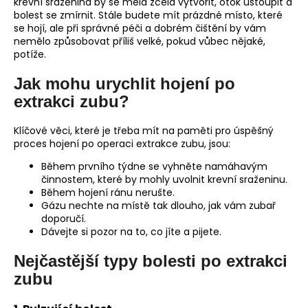
krevní sraženina by se měla zcela vytvořit, otok ustoupit a
bolest se zmírnit. Stále budete mít prázdné místo, které
se hojí, ale při správné péči a dobrém čištění by vám
nemělo způsobovat příliš velké, pokud vůbec nějaké,
potíže.
Jak mohu urychlit hojení po
extrakci zubu?
Klíčové věci, které je třeba mít na paměti pro úspěšný
proces hojení po operaci extrakce zubu, jsou:
Během prvního týdne se vyhněte namáhavým
činnostem, které by mohly uvolnit krevní sraženinu.
Během hojení ránu nerušte.
Gázu nechte na místě tak dlouho, jak vám zubař
doporučí.
Dávejte si pozor na to, co jíte a pijete.
Nejčastější typy bolesti po extrakci
zubu