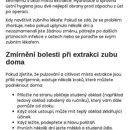
šetrnému v okolí místa extrakce. Hydratace a správná
ústní hygiena jsou dvě nejlepší obrany proti zápachu z úst
po operaci.
Kdy navštívit zubního lékaře: Pokud se zdá, že se problém
zhoršuje, nebo pokud uplynulo několik dní a
nezaznamenali jste žádnou změnu, pátrejte po dalších
příznacích infekce v ústech nebo se poraďte se svým
zubním lékařem.
Zmírnění bolesti při extrakci zubu
doma
Pokud zjistíte, že pulzování a citlivost místa extrakce jsou
příliš nepříjemné, existuje několik kroků, které můžete
podniknout doma:
Přiložte na stranu obličeje studený obklad (například
ledový obklad zabalený do ručníku), který vám dále
pomůže od otoku.
Když otok ustoupí, může mít teplý obklad zklidňující
účinek.
Když ležíte, podepřete si hlavu polštáři.
Prvních několik dní jezte měkká a studená jídla.