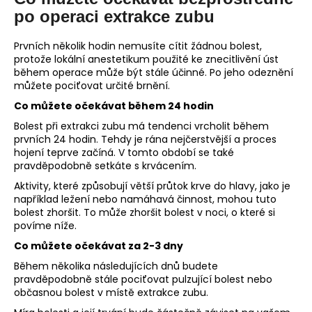
po operaci extrakce zubu
Prvních několik hodin nemusíte cítit žádnou bolest,
protože lokální anestetikum použité ke znecitlivění úst
během operace může být stále účinné. Po jeho odeznění
můžete pociťovat určité brnění.
Co můžete očekávat během 24 hodin
Bolest při extrakci zubu má tendenci vrcholit během
prvních 24 hodin. Tehdy je rána nejčerstvější a proces
hojení teprve začíná. V tomto období se také
pravděpodobně setkáte s krvácením.
Aktivity, které způsobují větší průtok krve do hlavy, jako je
například ležení nebo namáhavá činnost, mohou tuto
bolest zhoršit. To může zhoršit bolest v noci, o které si
povíme níže.
Co můžete očekávat za 2-3 dny
Během několika následujících dnů budete
pravděpodobně stále pociťovat pulzující bolest nebo
občasnou bolest v místě extrakce zubu.