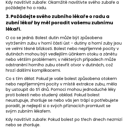
Kdy navštívit zubaře: Okamžitě navštivte svého zubaře a
požádejte ho o radu.
3. Požádejte svého zubního lékaře o radu a
zubní lékař by měl poradit vašemu zubnímu
lékaři.
O co se jedná. Bolest dutin může být způsobena
vytržením zubu v horní části úst - dutiny a horní zuby jsou
ve velmi těsné blízkosti. Bolest nebo nepříjemné pocity v
dutinách mohou být vedlejším účinkem otoku a zánětu
nebo větším problémem; v některých případech může
odstranění horního zubu otevřít otvor v dutinách, což
hrozí dalšími komplikacemi.
Co s tím dělat: Pokud je vaše bolest způsobena otokem
nebo nepříjemnými pocity v místě extrakce zubu, měla
by ustoupit do tří dnů. Pomoci mohou jednoduché léky
proti bolesti nebo studený obklad. Pokud bolest
neustupuje, zhoršuje se nebo vás jen trápí a potřebujete
poradit, je nejlepší si o svých příznacích promluvit se
svým zubním lékařem.
Kdy navštívit zubaře: Pokud bolest po třech dnech nezmizí
nebo se zhoršuje.