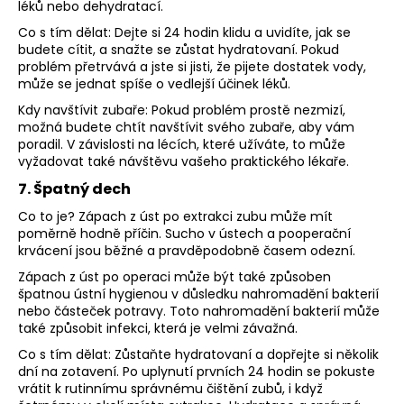
léků nebo dehydratací.
Co s tím dělat: Dejte si 24 hodin klidu a uvidíte, jak se
budete cítit, a snažte se zůstat hydratovaní. Pokud
problém přetrvává a jste si jisti, že pijete dostatek vody,
může se jednat spíše o vedlejší účinek léků.
Kdy navštívit zubaře: Pokud problém prostě nezmizí,
možná budete chtít navštívit svého zubaře, aby vám
poradil. V závislosti na lécích, které užíváte, to může
vyžadovat také návštěvu vašeho praktického lékaře.
7. Špatný dech
Co to je? Zápach z úst po extrakci zubu může mít
poměrně hodně příčin. Sucho v ústech a pooperační
krvácení jsou běžné a pravděpodobně časem odezní.
Zápach z úst po operaci může být také způsoben
špatnou ústní hygienou v důsledku nahromadění bakterií
nebo částeček potravy. Toto nahromadění bakterií může
také způsobit infekci, která je velmi závažná.
Co s tím dělat: Zůstaňte hydratovaní a dopřejte si několik
dní na zotavení. Po uplynutí prvních 24 hodin se pokuste
vrátit k rutinnímu správnému čištění zubů, i když