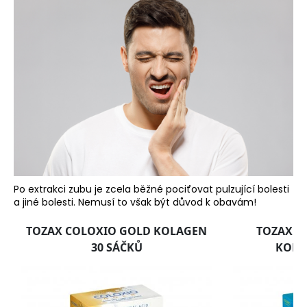
a
j
í
t
?
HLEDAT
Po extrakci zubu je zcela běžné pociťovat pulzující bolesti
a jiné bolesti. Nemusí to však být důvod k obavám!
D
o
p
o
r
u