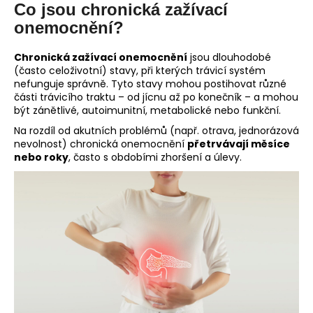
č
Co jsou chronická zažívací
u
onemocnění?
j
e
Chronická zažívací onemocnění
jsou dlouhodobé
m
(často celoživotní) stavy, při kterých trávicí systém
e
nefunguje správně. Tyto stavy mohou postihovat různé
části trávicího traktu – od jícnu až po konečník – a mohou
být zánětlivé, autoimunitní, metabolické nebo funkční.
Na rozdíl od akutních problémů (např. otrava, jednorázová
nevolnost) chronická onemocnění
přetrvávají měsíce
nebo roky
, často s obdobími zhoršení a úlevy.