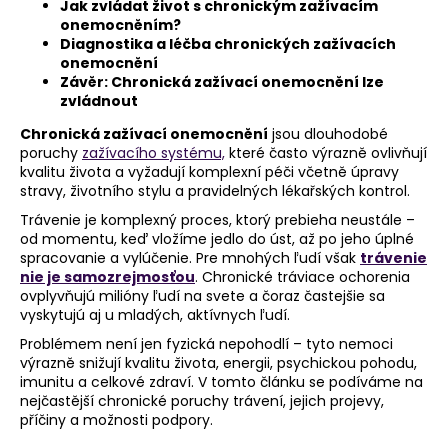
Jak zvládat život s chronickým zažívacím
a
onemocněním?
Diagnostika a léčba chronických zažívacích
j
onemocnění
í
Závěr: Chronická zažívací onemocnění lze
t
zvládnout
?
Chronická zažívací onemocnění
jsou dlouhodobé
poruchy
zažívacího systému,
které často výrazně ovlivňují
kvalitu života a vyžadují komplexní péči včetně úpravy
stravy, životního stylu a pravidelných lékařských kontrol.
Trávenie je komplexný proces, ktorý prebieha neustále –
HLEDAT
od momentu, keď vložíme jedlo do úst, až po jeho úplné
spracovanie a vylúčenie. Pre mnohých ľudí však
trávenie
nie je samozrejmosťou
. Chronické tráviace ochorenia
ovplyvňujú milióny ľudí na svete a čoraz častejšie sa
vyskytujú aj u mladých, aktívnych ľudí.
D
o
Problémem není jen fyzická nepohodlí – tyto nemoci
p
výrazně snižují kvalitu života, energii, psychickou pohodu,
imunitu a celkové zdraví. V tomto článku se podíváme na
o
nejčastější chronické poruchy trávení, jejich projevy,
r
příčiny a možnosti podpory.
u