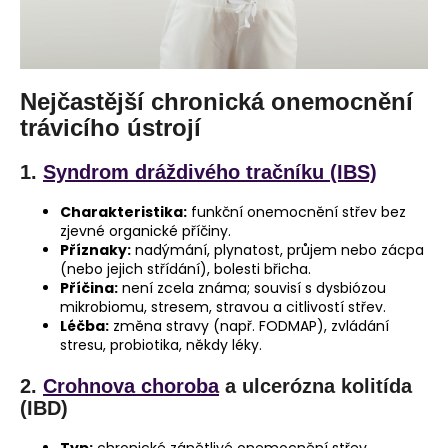
Nejčastější chronická onemocnění
trávicího ústrojí
1.
Syndrom dráždivého tračníku (IBS)
Charakteristika:
funkční onemocnění střev bez
zjevné organické příčiny.
Příznaky:
nadýmání, plynatost, průjem nebo zácpa
(nebo jejich střídání), bolesti břicha.
Příčina:
není zcela známa; souvisí s dysbiózou
mikrobiomu, stresem, stravou a citlivostí střev.
Léčba:
změna stravy (např. FODMAP), zvládání
stresu, probiotika, někdy léky.
2.
Crohnova choroba
a ulcerózna kolitída
(IBD)