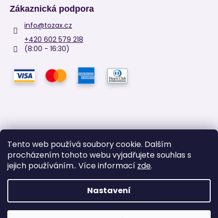
Zákaznická podpora
info
@
tozax.cz
+420 602 579 218
(8:00 - 16:30)
Tento web používá soubory cookie. Dalším
procházením tohoto webu vyjadřujete souhlas s
Facebook
jejich používáním.. Více informací
zde
.
Nastavení
Vytvořil Shoptet
Copyright 2026
TOZAX
. Všechna práva vyhrazena.
Upravit