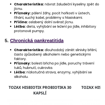
Charakteristika:
návrat žaludeční kyseliny zpět do
jícnu.
Příznaky:
pálení žáhy, pocit hořkosti v ústech,
říhání, suchý kašel, problémy s hlasivkami.
Příčina:
oslabený dolní svěrač jícnu.
Léčba:
dieta, vyhýbání se ležení po jídle, inhibitory
protonové pumpy.
5.
Chronická pankreatitida
Charakteristika:
dlouhodobý zánět slinivky břišní,
často způsobený alkoholem nebo genetickými
faktory.
Příznaky:
bolesti břicha po jídle, poruchy trávení
tuků, hubnutí, cukrovka.
Léčba:
nízkotučná strava, enzymy, vyhýbání se
alkoholu.