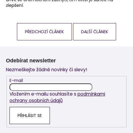
zlepšení.
PŘEDCHOZÍ ČLÁNEK
DALŠÍ ČLÁNEK
Z
á
Odebírat newsletter
p
Nezmeškejte žádné novinky či slevy!
a
t
E-mail
í
Vložením e-mailu souhlasíte s
podmínkami
ochrany osobních údajů
PŘIHLÁSIT SE