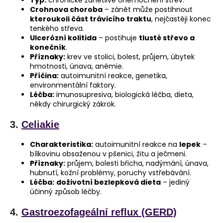
Typ:
chronické zánětlivé onemocnění střev.
Crohnova choroba
– zánět může postihnout
kteroukoli část trávicího traktu
, nejčastěji konec
tenkého střeva.
Ulcerózní kolitida
– postihuje
tlusté střevo a
konečník
.
Příznaky:
krev ve stolici, bolest, průjem, úbytek
hmotnosti, únava, anémie.
Příčina:
autoimunitní reakce, genetika,
environmentální faktory.
Léčba:
imunosupresiva, biologická léčba, dieta,
někdy chirurgický zákrok.
3.
Celiakie
Charakteristika:
autoimunitní reakce na
lepek
–
bílkovinu obsaženou v pšenici, žitu a ječmeni.
Příznaky:
průjem, bolesti břicha, nadýmání, únava,
hubnutí, kožní problémy, poruchy vstřebávání.
Léčba:
doživotní bezlepková dieta
– jediný
účinný způsob léčby.
4.
Gastroezofageální reflux (GERD)