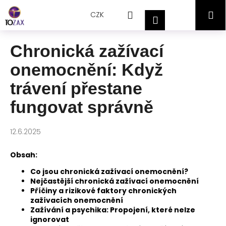
Přejít
K
Hledat
Nákupní
M
na
CZK
o
Přihlášení
obsah
Zpět
Zpět
š
košík
í
Chronická zažívací
C
k
onemocnění: Když
o
p
trávení přestane
o
fungovat správně
t
ř
12.6.2025
e
b
Obsah:
u
Co jsou chronická zažívací onemocnění?
j
Nejčastější chronická zažívací onemocnění
e
Příčiny a rizikové faktory chronických
t
zažívacích onemocnění
Zažívání a psychika: Propojení, které nelze
e
ignorovat
n