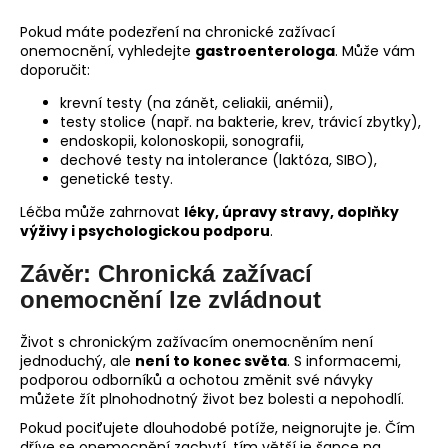
Pokud máte podezření na chronické zažívací
onemocnění, vyhledejte
gastroenterologa
. Může vám
doporučit:
krevní testy (na zánět, celiakii, anémii),
testy stolice (např. na bakterie, krev, trávicí zbytky),
endoskopii, kolonoskopii, sonografii,
dechové testy na intolerance (laktóza, SIBO),
genetické testy.
Léčba může zahrnovat
léky, úpravy stravy, doplňky
výživy i psychologickou podporu
.
Závěr: Chronická zažívací
onemocnění lze zvládnout
Život s chronickým zažívacím onemocněním není
jednoduchý, ale
není to konec světa
. S informacemi,
podporou odborníků a ochotou změnit své návyky
můžete žít plnohodnotný život bez bolesti a nepohodlí.
Pokud pociťujete dlouhodobé potíže, neignorujte je. Čím
dříve se onemocnění zachytí, tím větší je šance na