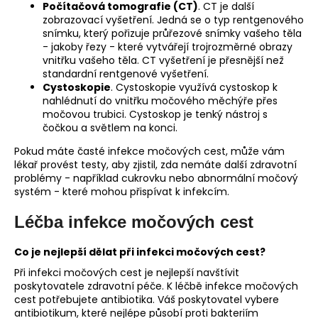
Počítačová tomografie (CT)
. CT je další
zobrazovací vyšetření. Jedná se o typ rentgenového
snímku, který pořizuje průřezové snímky vašeho těla
- jakoby řezy - které vytvářejí trojrozměrné obrazy
vnitřku vašeho těla. CT vyšetření je přesnější než
standardní rentgenové vyšetření.
Cystoskopie
. Cystoskopie využívá cystoskop k
nahlédnutí do vnitřku močového měchýře přes
močovou trubici. Cystoskop je tenký nástroj s
čočkou a světlem na konci.
Pokud máte časté infekce močových cest, může vám
lékař provést testy, aby zjistil, zda nemáte další zdravotní
problémy - například cukrovku nebo abnormální močový
systém - které mohou přispívat k infekcím.
Léčba infekce močových cest
Co je nejlepší dělat při infekci močových cest?
Při infekci močových cest je nejlepší navštívit
poskytovatele zdravotní péče. K léčbě infekce močových
cest potřebujete antibiotika. Váš poskytovatel vybere
antibiotikum, které nejlépe působí proti bakteriím