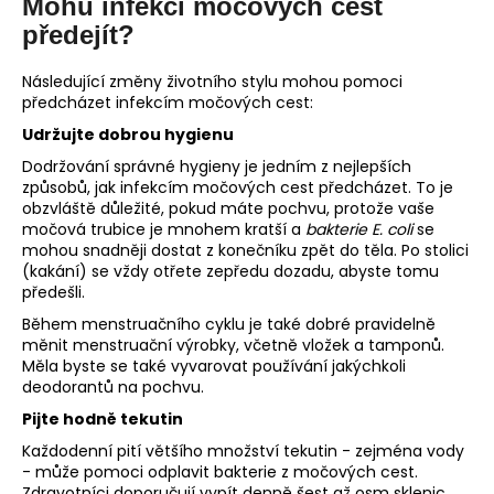
Mohu infekci močových cest
předejít?
Následující změny životního stylu mohou pomoci
předcházet infekcím močových cest:
Udržujte dobrou hygienu
Dodržování správné hygieny je jedním z nejlepších
způsobů, jak infekcím močových cest předcházet. To je
obzvláště důležité, pokud máte pochvu, protože vaše
močová trubice je mnohem kratší a
bakterie E. coli
se
mohou snadněji dostat z konečníku zpět do těla. Po stolici
(kakání) se vždy otřete zepředu dozadu, abyste tomu
předešli.
Během menstruačního cyklu je také dobré pravidelně
měnit menstruační výrobky, včetně vložek a tamponů.
Měla byste se také vyvarovat používání jakýchkoli
deodorantů na pochvu.
Pijte hodně tekutin
Každodenní pití většího množství tekutin - zejména vody
- může pomoci odplavit bakterie z močových cest.
Zdravotníci doporučují vypít denně šest až osm sklenic