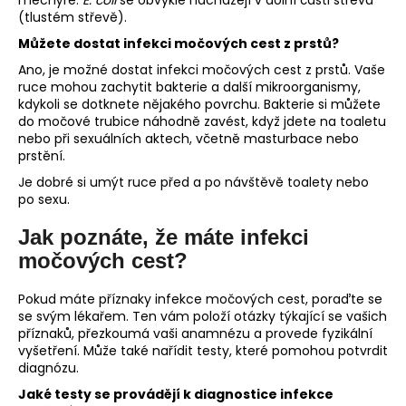
(tlustém střevě).
Můžete dostat infekci močových cest z prstů?
Ano, je možné dostat infekci močových cest z prstů. Vaše
ruce mohou zachytit bakterie a další mikroorganismy,
kdykoli se dotknete nějakého povrchu. Bakterie si můžete
do močové trubice náhodně zavést, když jdete na toaletu
nebo při sexuálních aktech, včetně masturbace nebo
prstění.
Je dobré si umýt ruce před a po návštěvě toalety nebo
po sexu.
Jak poznáte, že máte infekci
močových cest?
Pokud máte příznaky infekce močových cest, poraďte se
se svým lékařem. Ten vám položí otázky týkající se vašich
příznaků, přezkoumá vaši anamnézu a provede fyzikální
vyšetření. Může také nařídit testy, které pomohou potvrdit
diagnózu.
Jaké testy se provádějí k diagnostice infekce