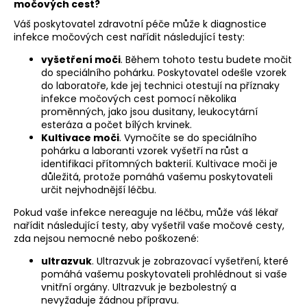
močových cest?
Váš poskytovatel zdravotní péče může k diagnostice
infekce močových cest nařídit následující testy:
vyšetření moči
. Během tohoto testu budete močit
do speciálního pohárku. Poskytovatel odešle vzorek
do laboratoře, kde jej technici otestují na příznaky
infekce močových cest pomocí několika
proměnných, jako jsou dusitany, leukocytární
esteráza a počet bílých krvinek.
Kultivace moči
. Vymočíte se do speciálního
pohárku a laboranti vzorek vyšetří na růst a
identifikaci přítomných bakterií. Kultivace moči je
důležitá, protože pomáhá vašemu poskytovateli
určit nejvhodnější léčbu.
Pokud vaše infekce nereaguje na léčbu, může váš lékař
nařídit následující testy, aby vyšetřil vaše močové cesty,
zda nejsou nemocné nebo poškozené:
ultrazvuk
. Ultrazvuk je zobrazovací vyšetření, které
pomáhá vašemu poskytovateli prohlédnout si vaše
vnitřní orgány. Ultrazvuk je bezbolestný a
nevyžaduje žádnou přípravu.