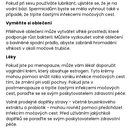
Pokud při sexu používáte lubrikant, ujistěte se, že je na
vodní bázi. Spermicidům byste se měla vyhnout také v
případě, že trpíte častými infekcemi močových cest.
Vyměňte si oblečení
Přiléhavé oblečení může vytvářet vlhké prostředí, které
podporuje růst bakterií. Můžete vyzkoušet volné oblečení
a bavlněné spodní prádlo, abyste zabránili hromadění
vlhkosti v okolí močové trubice.
Léky
Pokud jste po menopauze, může vám lékař doporučit
vaginální krém, který obsahuje estrogen. Tyto krémy
mohou pomoci snížit riziko vzniku infekce močových cest
tím, že změní pH vaší pochvy. Pokud jste v
postmenopauze a trpíte častými infekcemi močových
cest, poraďte se se svým poskytovatelem zdravotní péče.
Volně prodejné doplňky stravy - včetně brusinkového
extraktu a probiotik - mohou rovněž pomoci předcházet
infekcím močových cest. Před užíváním jakýchkoli
doplňků se poraďte se svým poskytovatelem zdravotní
péče.