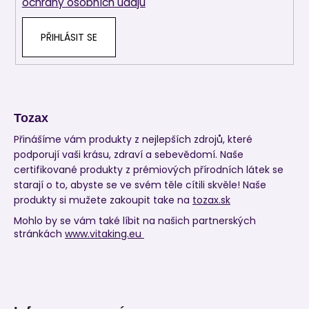
ochrany osobních údajů
PŘIHLÁSIT SE
Tozax
Přinášíme vám produkty z nejlepších zdrojů, které
podporují vaši krásu, zdraví a sebevědomí. Naše
certifikované produkty z prémiových přírodních látek se
starají o to, abyste se ve svém těle cítili skvěle! Naše
produkty si mužete zakoupit take na
tozax.sk
Mohlo by se vám také líbit na našich partnerských
stránkách
www.vitaking.eu