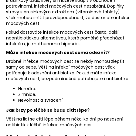
Brusinkový džus, který si můžete koupit v obchodě s
potravinami, infekci močových cest nezabrání. Doplňky
stravy s brusinkovým extraktem (vitaminové tablety)
však mohou snížit pravděpodobnost, že dostanete infekci
močových cest.
Pokud dostáváte infekce močových cest často, další
neantibiotickou alternativou, která pomáhá předcházet
infekcím, je methenamin hippurát.
Může infekce močových cest sama odeznít?
Drobné infekce močových cest se někdy mohou zlepšit
samy od sebe. Většina infekcí močových cest však
potřebuje k odeznění antibiotika. Pokud máte infekci
močových cest, bezpodmínečně potřebujete i antibiotika:
Horečka.
Zimnice.
Nevolnost a zvracení.
Jak brzy po léčbě se budu cítit lépe?
Většina lidí se cítí lépe během několika dní po nasazení
antibiotik k léčbě infekce močových cest.