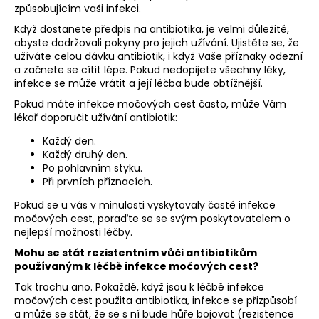
způsobujícím vaši infekci.
Když dostanete předpis na antibiotika, je velmi důležité,
abyste dodržovali pokyny pro jejich užívání. Ujistěte se, že
užíváte celou dávku antibiotik, i když Vaše příznaky odezní
a začnete se cítit lépe. Pokud nedopijete všechny léky,
infekce se může vrátit a její léčba bude obtížnější.
Pokud máte infekce močových cest často, může Vám
lékař doporučit užívání antibiotik:
Každý den.
Každý druhý den.
Po pohlavním styku.
Při prvních příznacích.
Pokud se u vás v minulosti vyskytovaly časté infekce
močových cest, poraďte se se svým poskytovatelem o
nejlepší možnosti léčby.
Mohu se stát rezistentním vůči antibiotikům
používaným k léčbě infekce močových cest?
Tak trochu ano. Pokaždé, když jsou k léčbě infekce
močových cest použita antibiotika, infekce se přizpůsobí
a může se stát, že se s ní bude hůře bojovat (rezistence