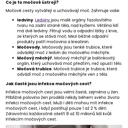
č
Co je to močové ústrojí?
u
Močové cesty vytvářejí a uchovávají moč. Zahrnuje vaše:
j
e
ledviny
.
Ledviny
jsou malé orgány fazolovitého
m
tvaru na zadní straně těla, nad kyčlemi. Většina lidí
má dvě ledviny. Filtrují vodu a odpadní látky z krve,
e
ze kterých se stává moč. Mezi běžné odpadní
produkty patří močovina a kreatinin.
Močovody.
Močovody jsou tenké trubice, které
odvádějí moč z ledvin do močového měchýře.
Močový měchýř.
Močový měchýř je balónkovitý
orgán, který uchovává moč předtím, než opustí tělo.
Močová trubice
. Močová trubice je trubice, která
odvádí moč z močového měchýře ven z těla.
Jak časté jsou infekce močových cest?
Infekce močových cest jsou velmi časté, zejména u žen.
Přibližně polovina žen prodělá někdy během svého života
infekci močových cest. Muži i děti mohou mít infekce
močových cest, i když postihují pouze 1 až 2 % dětí.
Zdravotníci každoročně ošetří 8 až 10 milionů lidí kvůli
infekcím močových cest.