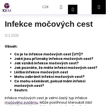
Přejít
K
Hledat
Nákupní
M
na
CZK
o
Přihlášení
obsah
Zpět
Zpět
š
košík
í
Infekce močových cest
C
k
o
12.2.2025
p
o
Obsah:
t
Co je to infekce močových cest (UTI)?
ř
Jaké jsou příznaky infekce močových cest?
e
Jak vzniká infekce močových cest?
Jak poznáte, že máte infekci močových cest?
b
Léčba infekce močových cest
u
Mohu zabránit infekci močových cest?
j
Co mohu očekávat, pokud mám infekci
močových cest?
e
Souhrn
t
Infekce močových cest je velmi častý typ infekce
e
močového systému
. Může postihnout kteroukoli část
n