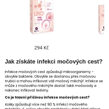
Jak získáte infekci močových cest?
Infekce močových cest způsobují mikroorganismy -
obvykle bakterie. Obvykle se dostanou přes močovou
trubici a mohou infikovat váš močový měchýř. Infekce se
může z močového měchýře dostat také močovody a
nakonec infikovat ledviny.
Co je hlavní příčinou infekce močových cest?
Koliky
způsobují více než 90 % infekcí močového
měchýře.
E. coli
se obvykle nacházejí v dolní části střeva