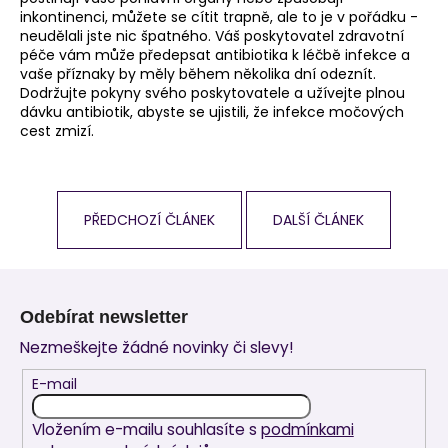
inkontinenci, můžete se cítit trapně, ale to je v pořádku -
neudělali jste nic špatného. Váš poskytovatel zdravotní
péče vám může předepsat antibiotika k léčbě infekce a
vaše příznaky by měly během několika dní odeznít.
Dodržujte pokyny svého poskytovatele a užívejte plnou
dávku antibiotik, abyste se ujistili, že infekce močových
cest zmizí.
PŘEDCHOZÍ ČLÁNEK
DALŠÍ ČLÁNEK
Z
á
Odebírat newsletter
p
Nezmeškejte žádné novinky či slevy!
a
t
E-mail
í
Vložením e-mailu souhlasíte s
podmínkami