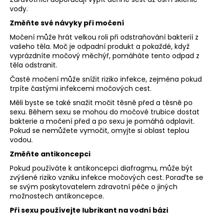
vody.
Změňte své návyky při močení
Močení může hrát velkou roli při odstraňování bakterií z
vašeho těla. Moč je odpadní produkt a pokaždé, když
vyprázdníte močový měchýř, pomáháte tento odpad z
těla odstranit.
Časté močení může snížit riziko infekce, zejména pokud
trpíte častými infekcemi močových cest.
Měli byste se také snažit močit těsně před a těsně po
sexu. Během sexu se mohou do močové trubice dostat
bakterie a močení před a po sexu je pomáhá odplavit.
Pokud se nemůžete vymočit, omyjte si oblast teplou
vodou.
Změňte antikoncepci
Pokud používáte k antikoncepci diafragmu, může být
zvýšené riziko vzniku infekce močových cest. Poraďte se
se svým poskytovatelem zdravotní péče o jiných
možnostech antikoncepce.
Při sexu používejte lubrikant na vodní bázi