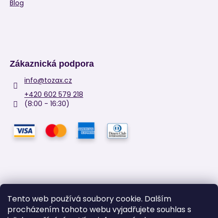
Blog
Zákaznická podpora
info
@
tozax.cz
+420 602 579 218
(8:00 - 16:30)
Tento web používá soubory cookie. Dalším
procházením tohoto webu vyjadřujete souhlas s
Facebook