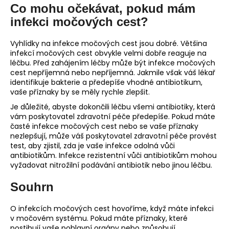
Co mohu očekávat, pokud mám
infekci močových cest?
Vyhlídky na infekce močových cest jsou dobré. Většina
infekcí močových cest obvykle velmi dobře reaguje na
léčbu. Před zahájením léčby může být infekce močových
cest nepříjemná nebo nepříjemná. Jakmile však váš lékař
identifikuje bakterie a předepíše vhodné antibiotikum,
vaše příznaky by se měly rychle zlepšit.
Je důležité, abyste dokončili léčbu všemi antibiotiky, která
vám poskytovatel zdravotní péče předepíše. Pokud máte
časté infekce močových cest nebo se vaše příznaky
nezlepšují, může váš poskytovatel zdravotní péče provést
test, aby zjistil, zda je vaše infekce odolná vůči
antibiotikům. Infekce rezistentní vůči antibiotikům mohou
vyžadovat nitrožilní podávání antibiotik nebo jinou léčbu.
Souhrn
O infekcích močových cest hovoříme, když máte infekci
v močovém systému. Pokud máte příznaky, které
postihují vaše pohlavní orgány nebo způsobují