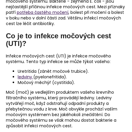
močového systému. Bakterie - zejména E. coli - jsou
a
nejčastější příčinou infekce močových cest. Mezi příznaky
patří
potřeba častého močení
, bolest při močení a bolest
j
v boku nebo v dolní části zad. Většinu infekcí močových
í
cest lze léčit antibiotiky.
t
Co je to infekce močových cest
?
(UTI)?
Infekce močových cest (UTI) je infekce močového
systému. Tento typ infekce se může týkat vašeho:
HLEDAT
Uretritida (zánět močové trubice).
ledviny
(pyelonefritida).
Močový měchýř (cystitida).
Moč (moč) je vedlejším produktem vašeho krevního
D
filtračního systému, který provádějí ledviny. Ledviny
o
vytvářejí moč, když odstraňují odpadní produkty a
p
přebytečnou vodu z krve. Moč obvykle prochází vaším
o
močovým systémem bez jakéhokoli znečištění. Do
r
močového systému se však mohou dostat bakterie a
u
způsobit infekci močových cest.