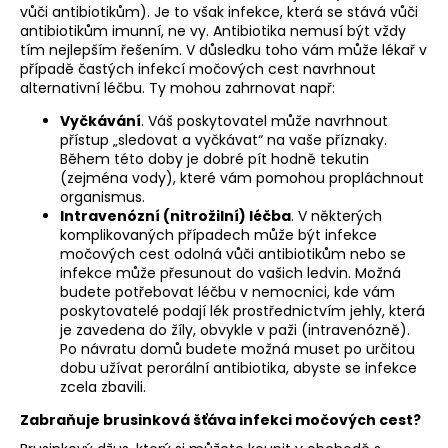
vůči antibiotikům). Je to však infekce, která se stává vůči
antibiotikům imunní, ne vy. Antibiotika nemusí být vždy
tím nejlepším řešením. V důsledku toho vám může lékař v
případě častých infekcí močových cest navrhnout
alternativní léčbu. Ty mohou zahrnovat např:
Vyčkávání
. Váš poskytovatel může navrhnout
přístup „sledovat a vyčkávat“ na vaše příznaky.
Během této doby je dobré pít hodně tekutin
(zejména vody), které vám pomohou propláchnout
organismus.
Intravenózní (nitrožilní) léčba
. V některých
komplikovaných případech může být infekce
močových cest odolná vůči antibiotikům nebo se
infekce může přesunout do vašich ledvin. Možná
budete potřebovat léčbu v nemocnici, kde vám
poskytovatelé podají lék prostřednictvím jehly, která
je zavedena do žíly, obvykle v paži (intravenózně).
Po návratu domů budete možná muset po určitou
dobu užívat perorální antibiotika, abyste se infekce
zcela zbavili.
Zabraňuje brusinková šťáva infekci močových cest?