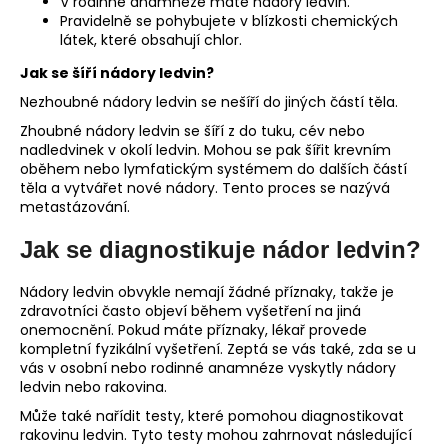
V rodinné anamnéze máte nádory ledvin.
Pravidelně se pohybujete v blízkosti chemických
látek, které obsahují chlor.
Jak se šíří nádory ledvin?
Nezhoubné nádory ledvin se nešíří do jiných částí těla.
Zhoubné nádory ledvin se šíří z do tuku, cév nebo
nadledvinek v okolí ledvin. Mohou se pak šířit krevním
oběhem nebo lymfatickým systémem do dalších částí
těla a vytvářet nové nádory. Tento proces se nazývá
metastázování.
Jak se diagnostikuje nádor ledvin?
Nádory ledvin obvykle nemají žádné příznaky, takže je
zdravotníci často objeví během vyšetření na jiná
onemocnění. Pokud máte příznaky, lékař provede
kompletní fyzikální vyšetření. Zeptá se vás také, zda se u
vás v osobní nebo rodinné anamnéze vyskytly nádory
ledvin nebo rakovina.
Může také nařídit testy, které pomohou diagnostikovat
rakovinu ledvin. Tyto testy mohou zahrnovat následující