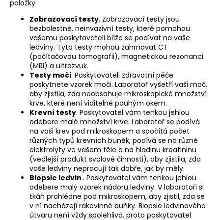
položky:
Zobrazovací testy
. Zobrazovací testy jsou
bezbolestné, neinvazivní testy, které pomohou
vašemu poskytovateli blíže se podívat na vaše
ledviny. Tyto testy mohou zahrnovat CT
(počítačovou tomografii), magnetickou rezonanci
(MRI) a ultrazvuk.
Testy moči
. Poskytovateli zdravotní péče
poskytnete vzorek moči. Laboratoř vyšetří vaši moč,
aby zjistila, zda neobsahuje mikroskopické množství
krve, které není viditelné pouhým okem.
Krevní testy
. Poskytovatel vám tenkou jehlou
odebere malé množství krve. Laboratoř se podívá
na vaši krev pod mikroskopem a spočítá počet
různých typů krevních buněk, podívá se na různé
elektrolyty ve vašem těle a na hladinu kreatininu
(vedlejší produkt svalové činnosti), aby zjistila, zda
vaše ledviny nepracují tak dobře, jak by měly.
Biopsie ledvin
. Poskytovatel vám tenkou jehlou
odebere malý vzorek nádoru ledviny. V laboratoři si
tkáň prohlédne pod mikroskopem, aby zjistil, zda se
v ní nacházejí rakovinné buňky. Biopsie ledvinového
útvaru není vždy spolehlivá, proto poskytovatel