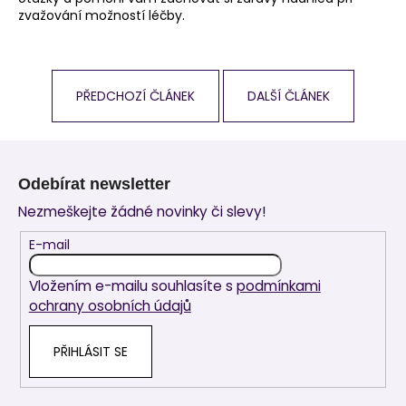
zvažování možností léčby.
PŘEDCHOZÍ ČLÁNEK
DALŠÍ ČLÁNEK
Z
á
Odebírat newsletter
p
Nezmeškejte žádné novinky či slevy!
a
t
E-mail
í
Vložením e-mailu souhlasíte s
podmínkami
ochrany osobních údajů
PŘIHLÁSIT SE