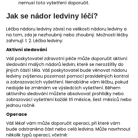
nemusí toto vyšetření doporučit.
Jak se nádor ledviny léčí?
Léčba nádoru ledviny závisí na velikosti nádoru ledviny a
na tom, zda je nezhoubný nebo zhoubný. Možnosti léčby
zahrnují: 1. 2. Léčba ledviny:
Aktivní sledování
Váš poskytovatel zdravotní péče může doporučit aktivní
sledování malých nádorů ledvin, které se nerozšířily do
jiných částí těla. Váš poskytovatel bude věnovat nádoru
ledviny zvýšenou pozornost pomocí pravidelných kontrol
a zobrazovacích vyšetření. Nenabídne vám léčbu, pokud
nedojde ke změnám ve výsledcích vyšetření. Během
aktivního sledování můžete absolvovat prohlídky nebo
zobrazovací vyšetření každé tři měsíce, šest měsíců nebo
jednou ročně.
Operace
Váš lékař vám může doporučit operaci, při které vám
bude odstraněna část nebo celá ledvina. Může navrhnout
několik typů operací, včetně: