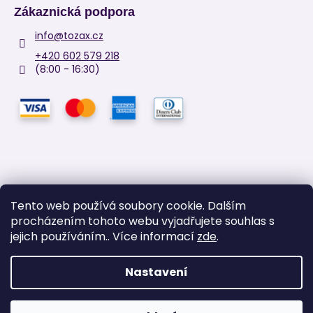
Zákaznická podpora
info
@
tozax.cz
+420 602 579 218
(8:00 - 16:30)
Tento web používá soubory cookie. Dalším
procházením tohoto webu vyjadřujete souhlas s
Facebook
jejich používáním.. Více informací
zde
.
Nastavení
Vytvořil Shoptet
Copyright 2026
TOZAX
. Všechna práva vyhrazena.
Upravit