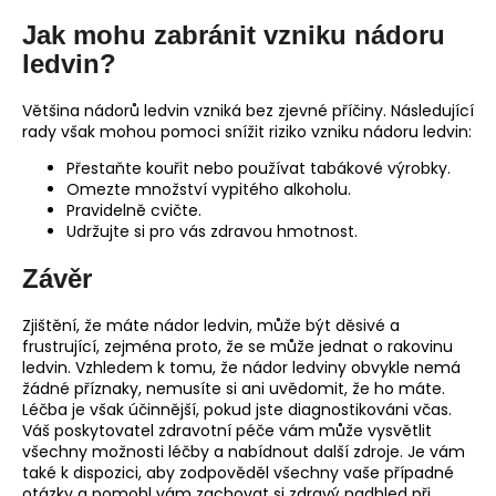
Jak mohu zabránit vzniku nádoru
ledvin?
Většina nádorů ledvin vzniká bez zjevné příčiny. Následující
rady však mohou pomoci snížit riziko vzniku nádoru ledvin:
Přestaňte kouřit nebo používat tabákové výrobky.
Omezte množství vypitého alkoholu.
Pravidelně cvičte.
Udržujte si pro vás zdravou hmotnost.
Závěr
Zjištění, že máte nádor ledvin, může být děsivé a
frustrující, zejména proto, že se může jednat o rakovinu
ledvin. Vzhledem k tomu, že nádor ledviny obvykle nemá
žádné příznaky, nemusíte si ani uvědomit, že ho máte.
Léčba je však účinnější, pokud jste diagnostikováni včas.
Váš poskytovatel zdravotní péče vám může vysvětlit
všechny možnosti léčby a nabídnout další zdroje. Je vám
také k dispozici, aby zodpověděl všechny vaše případné
otázky a pomohl vám zachovat si zdravý nadhled při