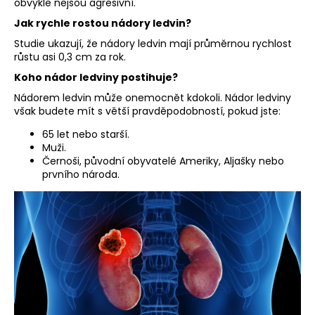
č
obvykle nejsou agresivní.
u
Jak rychle rostou nádory ledvin?
j
Studie ukazují, že nádory ledvin mají průměrnou rychlost
e
růstu asi 0,3 cm za rok.
m
e
Koho nádor ledviny postihuje?
Nádorem ledvin může onemocnět kdokoli. Nádor ledviny
však budete mít s větší pravděpodobností, pokud jste:
65 let nebo starší.
Muži.
Černoši, původní obyvatelé Ameriky, Aljašky nebo
prvního národa.