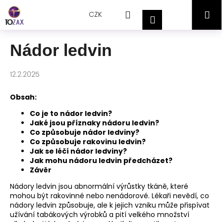
Přejít
K
Hledat
Nákupní
M
na
CZK
o
Přihlášení
obsah
Zpět
Zpět
š
košík
í
Nádor ledvin
C
k
o
12.2.2025
p
o
Obsah:
t
Co je to nádor ledvin?
ř
Jaké jsou příznaky nádoru ledvin?
e
Co způsobuje nádor ledviny?
Co způsobuje rakovinu ledvin?
b
Jak se léčí nádor ledviny?
u
Jak mohu nádoru ledvin předcházet?
j
Závěr
e
Nádory ledvin jsou abnormální výrůstky tkáně, které
t
mohou být rakovinné nebo nenádorové. Lékaři nevědí, co
nádory ledvin způsobuje, ale k jejich vzniku může přispívat
e
užívání tabákových výrobků a pití velkého množství
n