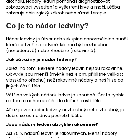
alkoholu. Nádory ledvin pomáhají diagnostikovat
a
zobrazovací vyšetření a vyšetření krve a moči. Léčba
zahrnuje chirurgický zákrok nebo různé terapie.
j
í
Co je to nádor ledviny?
t
?
Nádor ledviny je útvar nebo skupina abnormálních buněk,
které se tvoří na ledvině. Mohou být nezhoubné
(nenádorové) nebo zhoubné (rakovinné).
Jak závažný je nádor ledviny?
Záleží na tom. Některé nádory ledvin nejsou rakovinné.
HLEDAT
Obvykle jsou menší (méně než 4 cm, přibližně velikost
vlašského ořechu) než rakovinné nádory a nešíří se do
jiných částí těla.
Většina velkých nádorů ledvin je zhoubná. Často rychle
D
rostou a mohou se šířit do dalších částí těla.
o
Ať už je váš nádor ledviny nezhoubný nebo zhoubný, je
p
dobré se co nejdříve podrobit léčbě.
o
r
Jsou nádory ledvin obvykle rakovinné?
u
Asi 75 % nádorů ledvin je rakovinných. Menší nádory