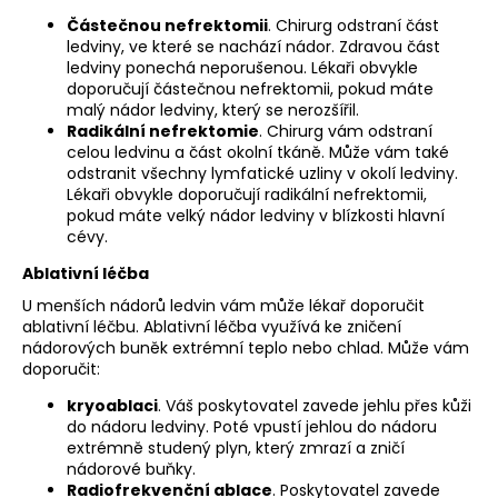
Částečnou nefrektomii
. Chirurg odstraní část
ledviny, ve které se nachází nádor. Zdravou část
ledviny ponechá neporušenou. Lékaři obvykle
doporučují částečnou nefrektomii, pokud máte
malý nádor ledviny, který se nerozšířil.
Radikální nefrektomie
. Chirurg vám odstraní
celou ledvinu a část okolní tkáně. Může vám také
odstranit všechny lymfatické uzliny v okolí ledviny.
Lékaři obvykle doporučují radikální nefrektomii,
pokud máte velký nádor ledviny v blízkosti hlavní
cévy.
Ablativní léčba
U menších nádorů ledvin vám může lékař doporučit
ablativní léčbu. Ablativní léčba využívá ke zničení
nádorových buněk extrémní teplo nebo chlad. Může vám
doporučit:
kryoablaci
. Váš poskytovatel zavede jehlu přes kůži
do nádoru ledviny. Poté vpustí jehlou do nádoru
extrémně studený plyn, který zmrazí a zničí
nádorové buňky.
Radiofrekvenční ablace
. Poskytovatel zavede