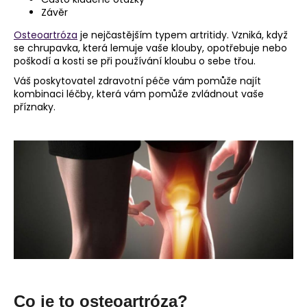
Závěr
a
j
Osteoartróza
je nejčastějším typem artritidy. Vzniká, když
se chrupavka, která lemuje vaše klouby, opotřebuje nebo
í
poškodí a kosti se při používání kloubu o sebe třou.
t
Váš poskytovatel zdravotní péče vám pomůže najít
?
kombinaci léčby, která vám pomůže zvládnout vaše
příznaky.
HLEDAT
D
o
p
o
r
u
Co je to osteoartróza?