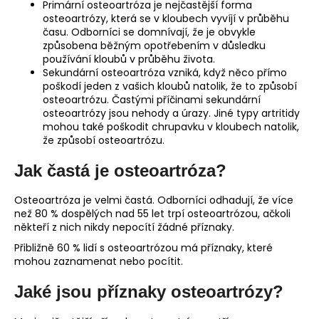
Primární osteoartróza je nejčastější forma
osteoartrózy, která se v kloubech vyvíjí v průběhu
času. Odborníci se domnívají, že je obvykle
způsobena běžným opotřebením v důsledku
používání kloubů v průběhu života.
Sekundární osteoartróza vzniká, když něco přímo
poškodí jeden z vašich kloubů natolik, že to způsobí
osteoartrózu. Častými příčinami sekundární
osteoartrózy jsou nehody a úrazy. Jiné typy artritidy
mohou také poškodit chrupavku v kloubech natolik,
že způsobí osteoartrózu.
Jak častá je osteoartróza?
Osteoartróza je velmi častá. Odborníci odhadují, že více
než 80 % dospělých nad 55 let trpí osteoartrózou, ačkoli
někteří z nich nikdy nepocítí žádné příznaky.
Přibližně 60 % lidí s osteoartrózou má příznaky, které
mohou zaznamenat nebo pocítit.
Jaké jsou příznaky osteoartrózy?