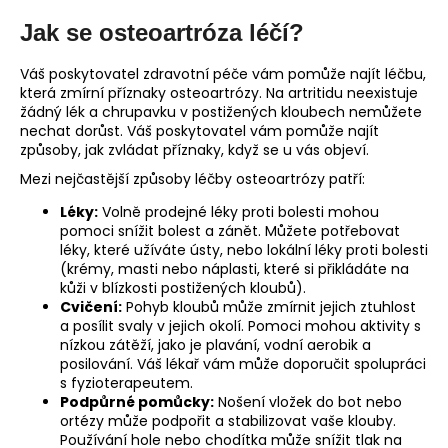
Jak se osteoartróza léčí?
Váš poskytovatel zdravotní péče vám pomůže najít léčbu,
která zmírní příznaky osteoartrózy. Na artritidu neexistuje
žádný lék a chrupavku v postižených kloubech nemůžete
nechat dorůst. Váš poskytovatel vám pomůže najít
způsoby, jak zvládat příznaky, když se u vás objeví.
Mezi nejčastější způsoby léčby osteoartrózy patří:
Léky:
Volně prodejné léky proti bolesti mohou
pomoci snížit bolest a zánět. Můžete potřebovat
léky, které užíváte ústy, nebo lokální léky proti bolesti
(krémy, masti nebo náplasti, které si přikládáte na
kůži v blízkosti postižených kloubů).
Cvičení:
Pohyb kloubů může zmírnit jejich ztuhlost
a posílit svaly v jejich okolí. Pomoci mohou aktivity s
nízkou zátěží, jako je plavání, vodní aerobik a
posilování. Váš lékař vám může doporučit spolupráci
s fyzioterapeutem.
Podpůrné pomůcky:
Nošení vložek do bot nebo
ortézy může podpořit a stabilizovat vaše klouby.
Používání hole nebo chodítka může snížit tlak na