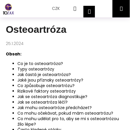
Přejít
K
Hledat
Nákupní
M
na
CZK
o
Přihlášení
obsah
Zpět
Zpět
š
košík
í
Osteoartróza
C
k
o
25.1.2024
p
o
Obsah:
t
Co je to osteoartróza?
ř
Typy osteoartrózy
Jak častá je osteoartróza?
e
Jaké jsou příznaky osteoartrózy?
b
Co způsobuje osteoartrózu?
Rizikové faktory osteoartrózy
u
Jak se osteoartróza diagnostikuje?
j
Jak se osteoartróza léčí?
e
Jak mohu osteoartróze předcházet?
Co mohu očekávat, pokud mám osteoartrózu?
t
Co mohu udělat pro to, aby se mi s osteoartrózou
e
žilo lépe?
n
Často kladené otázky