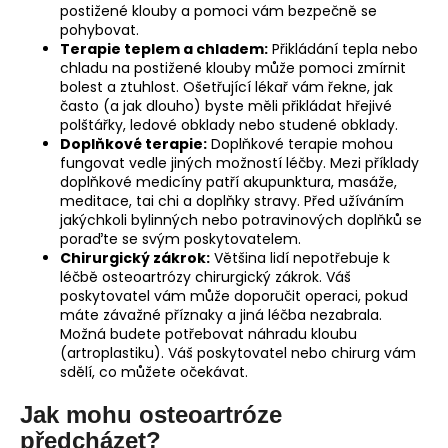
postižené klouby a pomoci vám bezpečně se
pohybovat.
Terapie teplem a chladem:
Přikládání tepla nebo
chladu na postižené klouby může pomoci zmírnit
bolest a ztuhlost. Ošetřující lékař vám řekne, jak
často (a jak dlouho) byste měli přikládat hřejivé
polštářky, ledové obklady nebo studené obklady.
Doplňkové terapie:
Doplňkové terapie mohou
fungovat vedle jiných možností léčby. Mezi příklady
doplňkové medicíny patří akupunktura, masáže,
meditace, tai chi a doplňky stravy. Před užíváním
jakýchkoli bylinných nebo potravinových doplňků se
poraďte se svým poskytovatelem.
Chirurgický zákrok:
Většina lidí nepotřebuje k
léčbě osteoartrózy chirurgický zákrok. Váš
poskytovatel vám může doporučit operaci, pokud
máte závažné příznaky a jiná léčba nezabrala.
Možná budete potřebovat náhradu kloubu
(artroplastiku). Váš poskytovatel nebo chirurg vám
sdělí, co můžete očekávat.
Jak mohu osteoartróze
předcházet?