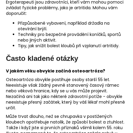
Ergoterapeuti jsou zdravotníci, kteří vám mohou pomoci
zvládat fyzické problémy, jako je artritida. Mohou vám
doporučit:
Přizpůsobené vybavení, například držadla na
otevírání brýlí.
Techniky pro bezpečné provádění koníčků, sportů
nebo jiných aktivit.
Tipy, jak snížit bolest kloubů při vzplanutí artritidy.
Často kladené otázky
V jakém věku obvykle začíná osteoartróza?
Osteoartróza obvykle postihuje osoby starší 55 let.
Neexistuje však žádný pevně stanovený časový rámec
nebo věková hranice, kdy se u vás může projevit.
Nezačíná ani tak jako některé zdravotní potíže - obvykle
neexistuje přesný začátek, který by váš lékař mohl přesně
určit.
Může trvat dlouho, než se chrupavka v postižených
kloubech opotřebuje natolik, že způsobí bolest a ztuhlost.
Takže i když jste si prvních příznaků všimli kolem 55. roku