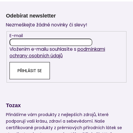
Z
á
Odebírat newsletter
p
Nezmeškejte žádné novinky či slevy!
a
t
E-mail
í
Vložením e-mailu souhlasíte s
podmínkami
ochrany osobních údajů
PŘIHLÁSIT SE
Tozax
Přinášíme vám produkty z nejlepších zdrojů, které
podporují vaši krásu, zdraví a sebevědomí. Naše
certifikované produkty z prémiových přírodních látek se