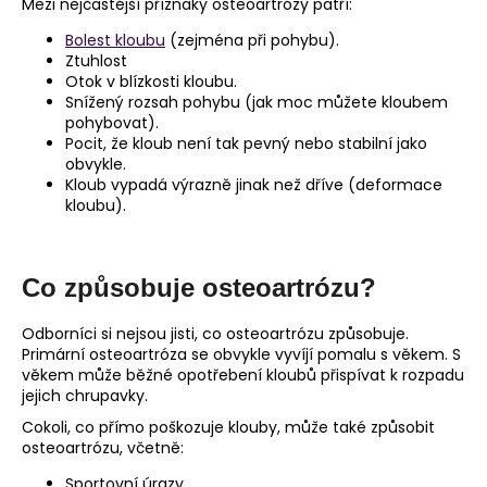
Mezi nejčastější příznaky osteoartrózy patří:
Bolest kloubu
(zejména při pohybu).
Ztuhlost
Otok v blízkosti kloubu.
Snížený rozsah pohybu (jak moc můžete kloubem
pohybovat).
Pocit, že kloub není tak pevný nebo stabilní jako
obvykle.
Kloub vypadá výrazně jinak než dříve (deformace
kloubu).
Co způsobuje osteoartrózu?
Odborníci si nejsou jisti, co osteoartrózu způsobuje.
Primární osteoartróza se obvykle vyvíjí pomalu s věkem. S
věkem může běžné opotřebení kloubů přispívat k rozpadu
jejich chrupavky.
Cokoli, co přímo poškozuje klouby, může také způsobit
osteoartrózu, včetně:
Sportovní úrazy.