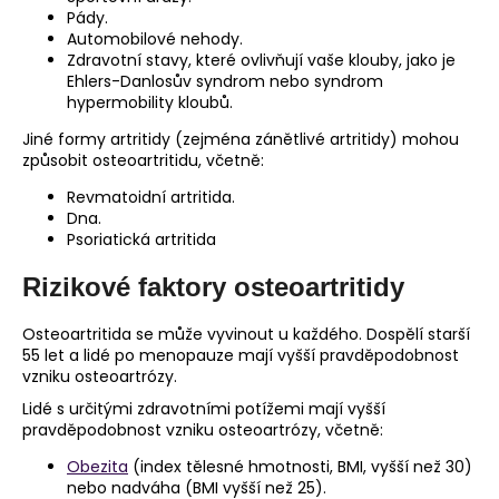
Pády.
Automobilové nehody.
Zdravotní stavy, které ovlivňují vaše klouby, jako je
Ehlers-Danlosův syndrom nebo syndrom
hypermobility kloubů.
Jiné formy artritidy (zejména zánětlivé artritidy) mohou
způsobit osteoartritidu, včetně:
Revmatoidní artritida.
Dna.
Psoriatická artritida
Rizikové faktory osteoartritidy
Osteoartritida se může vyvinout u každého. Dospělí starší
55 let a lidé po menopauze mají vyšší pravděpodobnost
vzniku osteoartrózy.
Lidé s určitými zdravotními potížemi mají vyšší
pravděpodobnost vzniku osteoartrózy, včetně:
Obezita
(index tělesné hmotnosti, BMI, vyšší než 30)
nebo nadváha (BMI vyšší než 25).