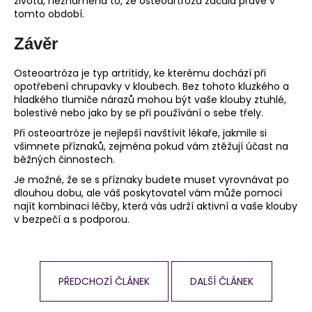
života, neznamená to, že osteoartróza začala právě v
tomto období.
Závěr
Osteoartróza je typ artritidy, ke kterému dochází při
opotřebení chrupavky v kloubech. Bez tohoto kluzkého a
hladkého tlumiče nárazů mohou být vaše klouby ztuhlé,
bolestivé nebo jako by se při používání o sebe třely.
Při osteoartróze je nejlepší navštívit lékaře, jakmile si
všimnete příznaků, zejména pokud vám ztěžují účast na
běžných činnostech.
Je možné, že se s příznaky budete muset vyrovnávat po
dlouhou dobu, ale váš poskytovatel vám může pomoci
najít kombinaci léčby, která vás udrží aktivní a vaše klouby
v bezpečí a s podporou.
PŘEDCHOZÍ ČLÁNEK
DALŠÍ ČLÁNEK