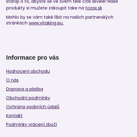
starají o to, abyste se ve svém těle cítili skvěle! Naše
produkty si mužete zakoupit take na
tozax.sk
Mohlo by se vám také líbit na našich partnerských
stránkách
www.vitaking.eu
Informace pro vás
Hodnocení obchodu
O nás
Doprava a platba
Obchodní podmínky
Ochrana osobních údajů
Kontakt
Podmínky vrácení zboží