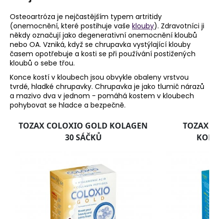
č
u
Osteoartróza je nejčastějším typem artritidy
j
(onemocnění, které postihuje vaše
klouby
). Zdravotníci ji
e
někdy označují jako degenerativní onemocnění kloubů
m
nebo OA. Vzniká, když se chrupavka vystýlající klouby
e
časem opotřebuje a kosti se při používání postižených
kloubů o sebe třou.
Konce kostí v kloubech jsou obvykle obaleny vrstvou
tvrdé, hladké chrupavky. Chrupavka je jako tlumič nárazů
a mazivo dva v jednom - pomáhá kostem v kloubech
pohybovat se hladce a bezpečně.