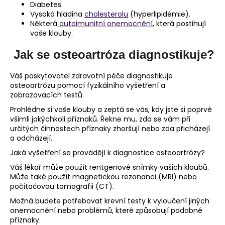
Diabetes.
Vysoká hladina
cholesterolu
(hyperlipidémie).
Některá
autoimunitní onemocnění
, která postihují
vaše klouby.
Jak se osteoartróza diagnostikuje?
Váš poskytovatel zdravotní péče diagnostikuje
osteoartrózu pomocí fyzikálního vyšetření a
zobrazovacích testů.
Prohlédne si vaše klouby a zeptá se vás, kdy jste si poprvé
všimli jakýchkoli příznaků. Řekne mu, zda se vám při
určitých činnostech příznaky zhoršují nebo zda přicházejí
a odcházejí.
Jaká vyšetření se provádějí k diagnostice osteoartrózy?
Váš lékař může použít rentgenové snímky vašich kloubů.
Může také použít magnetickou rezonanci (MRI) nebo
počítačovou tomografii (CT).
Možná budete potřebovat krevní testy k vyloučení jiných
onemocnění nebo problémů, které způsobují podobné
příznaky.