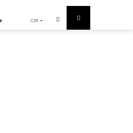
Přihlášení
Hledat
Nákupní
jmů
CZK
košík