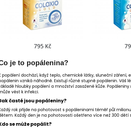
Co je to popálenina?
K popálení dochází, když teplo, chemické látky, sluneční záření, 
popálenin vzniká náhodně. Existují různé stupně popálenin. Váš l
základě hloubky popálení a množství zasažené kůže. Popáleniny 
může vést k infekci.
Jak časté jsou popáleniny?
Každý rok přijde na pohotovost s popáleninami téměř půl milionu 
dětem. Každý den je na pohotovosti ošetřeno více než 300 dětí 
Kdo se může popálit?