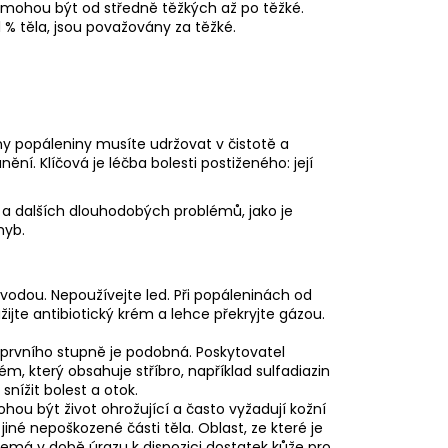
ch mohou být od středně těžkých až po těžké.
1 % těla, jsou považovány za těžké.
chny popáleniny musíte udržovat v čistotě a
ní. Klíčová je léčba bolesti postiženého: její
e a dalších dlouhodobých problémů, jako je
hyb.
vodou. Nepoužívejte led. Při popáleninách od
žijte antibiotický krém a lehce překryjte gázou.
 prvního stupně je podobná. Poskytovatel
m, který obsahuje stříbro, například sulfadiazin
snížit bolest a otok.
ou být život ohrožující a často vyžadují kožní
iné nepoškozené části těla. Oblast, ze které je
nemá v době úrazu k dispozici dostatek kůže pro