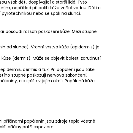
 však děti, dospívající a starší lidé. Tyto
, například při polití kůže vařící vodou. Děti a
ní pyrotechnikou nebo se spálí na slunci.
ékař posoudí rozsah poškození kůže. Mezi stupně
in od slunce). Vrchní vrstva kůže (epidermis) je
kůže (dermis). Může se objevit bolest, zarudnutí,
 epidermis, dermis a tuk. Při popálení jsou také
třetího stupně poškozují nervová zakončení,
eniny, ale spíše v jejím okolí. Popálená kůže
příčinami popálenin jsou zdroje tepla včetně
ší příčiny patří expozice: