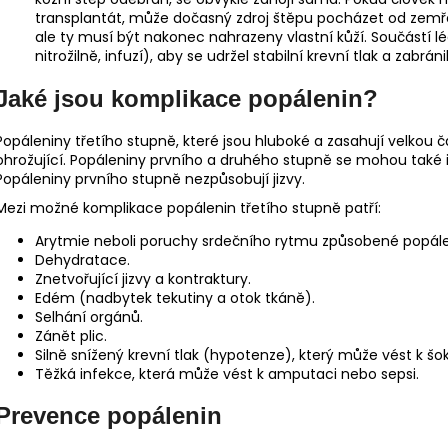
transplantát, může dočasný zdroj štěpu pocházet od zemře
ale ty musí být nakonec nahrazeny vlastní kůží. Součástí l
nitrožilně, infuzí), aby se udržel stabilní krevní tlak a zabrá
Jaké jsou komplikace popálenin?
Popáleniny třetího stupně, které jsou hluboké a zasahují velkou 
ohrožující. Popáleniny prvního a druhého stupně se mohou také i
Popáleniny prvního stupně nezpůsobují jizvy.
Mezi možné komplikace popálenin třetího stupně patří:
Arytmie neboli poruchy srdečního rytmu způsobené popál
Dehydratace.
Znetvořující jizvy a kontraktury.
Edém (nadbytek tekutiny a otok tkáně).
Selhání orgánů.
Zánět plic.
Silně snížený krevní tlak (hypotenze), který může vést k šo
Těžká infekce, která může vést k amputaci nebo sepsi.
Prevence popálenin