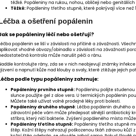
těžké. Popáleniny na rukou, nohou, obličeji nebo genitálií
Těžké:
Popáleniny třetího stupně, které pokrývají více než 
Léčba a ošetření popálenin
Jak se popáleniny léčí nebo ošetřují?
Léčba popálenin se liší v závislosti na příčině a závažnosti. Vše
aplikovat vhodné obvazy/obinadla v závislosti na závažnosti poraně
nedostatečná kontrola může narušit péči o ránu.
Nadále kontrolujte rány, zda se v nich neobjevují známky infekc
zjizvení a napnutí kůže nad klouby a svaly, které ztěžuje jejich po
Léčba podle typu popáleniny zahrnuje:
Popáleniny prvního stupně:
Popáleninu polijte studenou 
slunce použijte gel z aloe vera. U termických popálenin pou
Můžete také užívat volně prodejné léky proti bolesti.
Popáleniny druhého stupně
: Léčba popálenin druhého a
zdravotní péče vám může předepsat silnější antibiotický kré
stříbra, který ničí bakterie. Zvýšení popáleného místa může 
Popáleniny třetího stupně:
Popáleniny třetího stupně moh
štěp. Kožní štěpy nahrazují poškozenou tkáň zdravou kůží z j
kožní štěp odebrán, se obvykle zahojí sama. Pokud člověk 