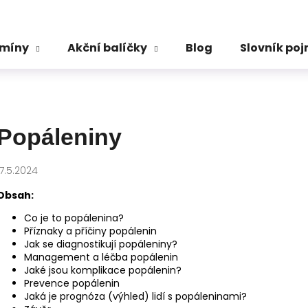
amíny
Akční balíčky
Blog
Slovník po
Co potřebujete najít?
HLEDAT
Popáleniny
17.5.2024
Doporučujeme
Obsah:
Co je to popálenina?
Příznaky a příčiny popálenin
Jak se diagnostikují popáleniny?
Management a léčba popálenin
Jaké jsou komplikace popálenin?
Prevence popálenin
Jaká je prognóza (výhled) lidí s popáleninami?