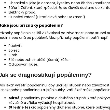
Chemikálie, jako je cement, kyseliny nebo čističe kanalizac
Záření: Záření, které způsobí, že se člověk dostane do kont
Elektrický proud.
Sluneční záření (ultrafialové nebo UV záření).
Jaké jsou příznaky popálenin?
Příznaky popálenin se liší v závislosti na závažnosti nebo stupni
hodin nebo dnů po popálení. Mezi příznaky popálenin patří např:
Puchýře.
Bolest.
Otok.
Bílá nebo zuhelnatělá (černá) kůže.
Odlupování kůže.
Jak se diagnostikují popáleniny?
Váš lékař vyšetří popáleninu, aby určil její stupeň nebo závažno
zasaženého popáleninou a její hloubky. Váš lékař může popáleninu
Mírné:
popáleniny prvního a druhého stupně, které pokrýv
závažné a zřídka vyžadují hospitalizaci.
Středně těžké:
popáleniny druhého stupně, které pokrývají p