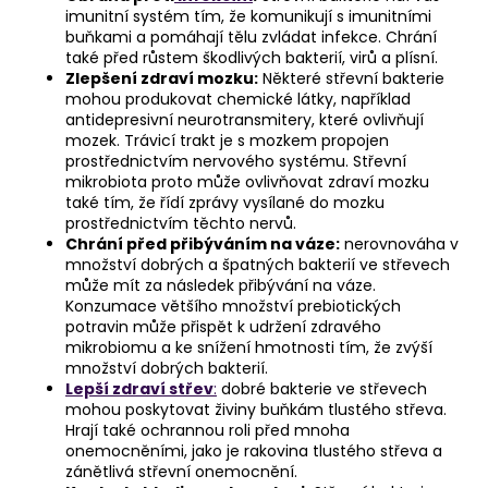
imunitní systém tím, že komunikují s imunitními
buňkami a pomáhají tělu zvládat infekce. Chrání
také před růstem škodlivých bakterií, virů a plísní.
Zlepšení zdraví mozku:
Některé střevní bakterie
mohou produkovat chemické látky, například
antidepresivní neurotransmitery, které ovlivňují
mozek. Trávicí trakt je s mozkem propojen
prostřednictvím nervového systému. Střevní
mikrobiota proto může ovlivňovat zdraví mozku
také tím, že řídí zprávy vysílané do mozku
prostřednictvím těchto nervů.
Chrání před přibýváním na váze:
nerovnováha v
množství dobrých a špatných bakterií ve střevech
může mít za následek přibývání na váze.
Konzumace většího množství prebiotických
potravin může přispět k udržení zdravého
mikrobiomu a ke snížení hmotnosti tím, že zvýší
množství dobrých bakterií.
Lepší zdraví střev
:
dobré bakterie ve střevech
mohou poskytovat živiny buňkám tlustého střeva.
Hrají také ochrannou roli před mnoha
onemocněními, jako je rakovina tlustého střeva a
zánětlivá střevní onemocnění.