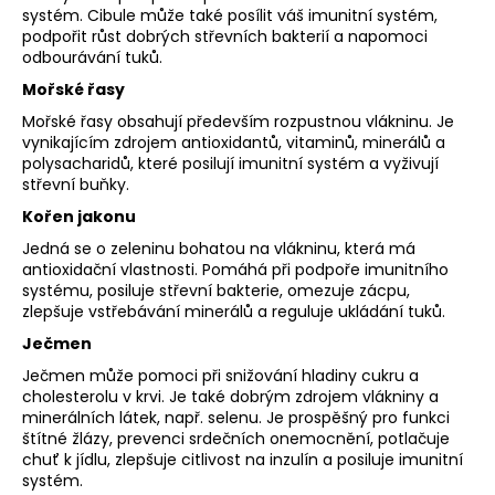
systém. Cibule může také posílit váš imunitní systém,
podpořit růst dobrých střevních bakterií a napomoci
odbourávání tuků.
Mořské řasy
Mořské řasy obsahují především rozpustnou vlákninu. Je
vynikajícím zdrojem antioxidantů, vitaminů, minerálů a
polysacharidů, které posilují imunitní systém a vyživují
střevní buňky.
Kořen jakonu
Jedná se o zeleninu bohatou na vlákninu, která má
antioxidační vlastnosti. Pomáhá při podpoře imunitního
systému, posiluje střevní bakterie, omezuje zácpu,
zlepšuje vstřebávání minerálů a reguluje ukládání tuků.
Ječmen
Ječmen může pomoci při snižování hladiny cukru a
cholesterolu v krvi. Je také dobrým zdrojem vlákniny a
minerálních látek, např. selenu. Je prospěšný pro funkci
štítné žlázy, prevenci srdečních onemocnění, potlačuje
chuť k jídlu, zlepšuje citlivost na inzulín a posiluje imunitní
systém.