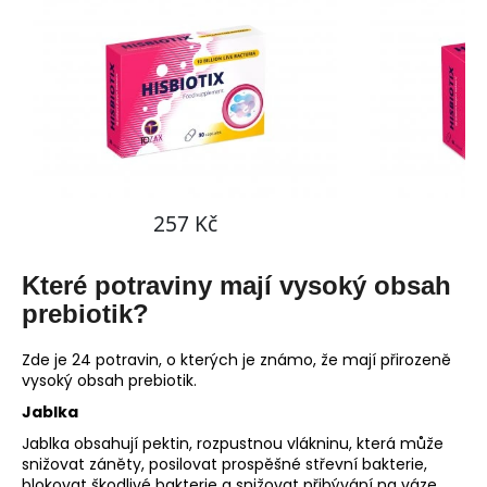
Které potraviny mají vysoký obsah
prebiotik?
Zde je 24 potravin, o kterých je známo, že mají přirozeně
vysoký obsah prebiotik.
Jablka
Jablka obsahují pektin, rozpustnou vlákninu, která může
snižovat záněty, posilovat prospěšné střevní bakterie,
blokovat škodlivé bakterie a snižovat přibývání na váze.