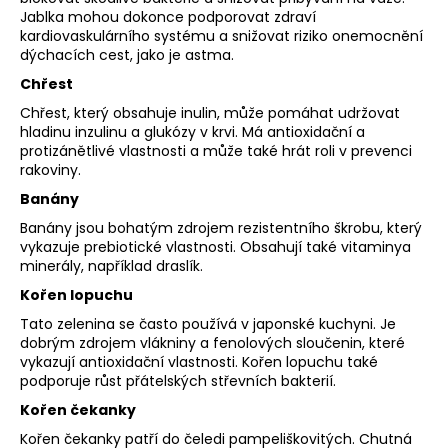
Jablka mohou dokonce podporovat zdraví
kardiovaskulárního systému a snižovat riziko onemocnění
dýchacích cest, jako je astma.
Chřest
Chřest, který obsahuje inulin, může pomáhat udržovat
hladinu inzulinu a glukózy v krvi. Má antioxidační a
protizánětlivé vlastnosti a může také hrát roli v prevenci
rakoviny.
Banány
Banány jsou bohatým zdrojem rezistentního škrobu, který
vykazuje prebiotické vlastnosti. Obsahují také vitaminya
minerály, například draslík.
Kořen lopuchu
Tato zelenina se často používá v japonské kuchyni. Je
dobrým zdrojem vlákniny a fenolových sloučenin, které
vykazují antioxidační vlastnosti. Kořen lopuchu také
podporuje růst přátelských střevních bakterií.
Kořen čekanky
Kořen čekanky patří do čeledi pampeliškovitých. Chutná