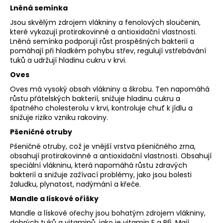
Lněná semínka
Jsou skvělým zdrojem vlákniny a fenolových sloučenin,
které vykazují protirakovinné a antioxidační vlastnosti.
Lněná semínka podporují růst prospěšných bakterií a
pomáhají při hladkém pohybu střev, regulují vstřebávání
tuků a udržují hladinu cukru v krvi.
Oves
Oves má vysoký obsah vlákniny a škrobu. Ten napomáhá
růstu přátelských bakterií, snižuje hladinu cukru a
špatného cholesterolu v krvi, kontroluje chuť k jídlu a
snižuje riziko vzniku rakoviny.
Pšeničné otruby
Pšeničné otruby, což je vnější vrstva pšeničného zrna,
obsahují protirakovinné a antioxidační vlastnosti. Obsahují
speciální vlákninu, která napomáhá růstu zdravých
bakterií a snižuje zažívací problémy, jako jsou bolesti
žaludku, plynatost, nadýmání a křeče.
Mandle a lískové oříšky
Mandle a lískové ořechy jsou bohatým zdrojem vlákniny,
dobrých tuků a vitaminů, jako je vitamin E a B6. Mají