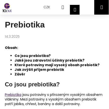
Přejít
K
Hledat
Nákupní
M
na
CZK
o
Přihlášení
obsah
Zpět
Zpět
š
košík
í
Prebiotika
C
k
o
14.3.2025
p
o
Obsah:
t
Co jsou prebiotika?
ř
Jaké jsou zdravotní účinky prebiotik?
e
Které potraviny mají vysoký obsah prebiotik?
Jak zvýšit příjem prebiotik
b
Závěr
u
j
Co jsou prebiotika?
e
Prebiotika
jsou potraviny s přirozeným vysokým obsahem
t
vlákniny. Mezi potraviny s vysokým obsahem prebiotik
e
patří jablka, chřest, banány a další potraviny.
n