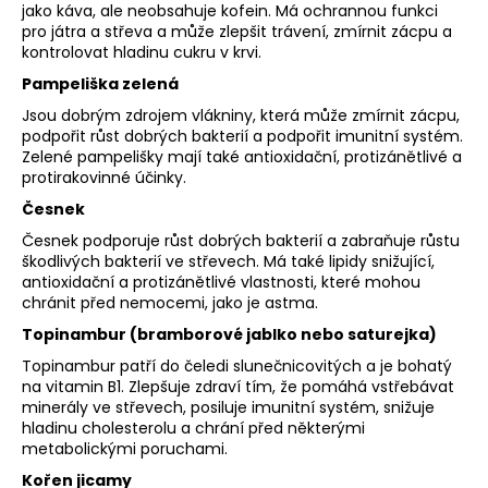
jako káva, ale neobsahuje kofein. Má ochrannou funkci
pro játra a střeva a může zlepšit trávení, zmírnit zácpu a
kontrolovat hladinu cukru v krvi.
Pampeliška zelená
Jsou dobrým zdrojem vlákniny, která může zmírnit zácpu,
podpořit růst dobrých bakterií a podpořit imunitní systém.
Zelené pampelišky mají také antioxidační, protizánětlivé a
protirakovinné účinky.
Česnek
Česnek podporuje růst dobrých bakterií a zabraňuje růstu
škodlivých bakterií ve střevech. Má také lipidy snižující,
antioxidační a protizánětlivé vlastnosti, které mohou
chránit před nemocemi, jako je astma.
Topinambur (bramborové jablko nebo saturejka)
Topinambur patří do čeledi slunečnicovitých a je bohatý
na vitamin B1. Zlepšuje zdraví tím, že pomáhá vstřebávat
minerály ve střevech, posiluje imunitní systém, snižuje
hladinu cholesterolu a chrání před některými
metabolickými poruchami.
Kořen jicamy