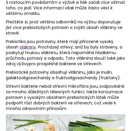
S rostoucím povědomím o výživě si lidé začali více všímat
a
toho, co jedí. Více informací však může často vést k
většímu zmatku.
j
í
Přečtěte si, proč většina odborníků na výživu doporučuje
jíst více prebiotických potravin a zvýšit obsah vlákniny ve
t
stravě.
?
Prebiotika jsou potraviny, které mají přirozeně vysoký
obsah
vlákniny
. Procházejí střevy, aniž by byly stráveny, a
poskytují hrubou vlákninu, která napomáhá hladkému
průchodu potravy a odpadu. Tato vláknina slouží také jako
zdroj výživypro prospěšné bakterie ve střevech.
HLEDAT
Prebiotické potraviny obsahují vlákninu, jako je inulin,
galaktooligosacharidy a fruktooligosacharidy (fruktany).
Střevní bakterie neboli střevní mikroflóra jsou zodpovědné
za mnoho důležitých tělesných funkcí, takže konzumace
D
potravin s vysokým obsahem prebiotických látek může
o
podpořit růst dobrých bakterií ve střevech, což vede k
p
mnoha zdravotním přínosům.
o
r
u