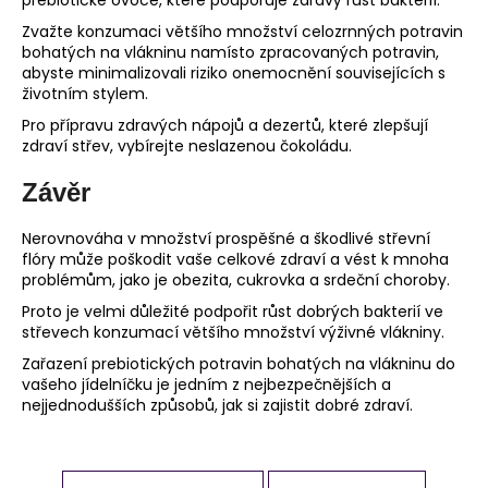
prebiotické ovoce, které podporuje zdravý růst bakterií.
Zvažte konzumaci většího množství celozrnných potravin
bohatých na vlákninu namísto zpracovaných potravin,
abyste minimalizovali riziko onemocnění souvisejících s
životním stylem.
Pro přípravu zdravých nápojů a dezertů, které zlepšují
zdraví střev, vybírejte neslazenou čokoládu.
Závěr
Nerovnováha v množství prospěšné a škodlivé střevní
flóry může poškodit vaše celkové zdraví a vést k mnoha
problémům, jako je obezita, cukrovka a srdeční choroby.
Proto je velmi důležité podpořit růst dobrých bakterií ve
střevech konzumací většího množství výživné vlákniny.
Zařazení prebiotických potravin bohatých na vlákninu do
vašeho jídelníčku je jedním z nejbezpečnějších a
nejjednodušších způsobů, jak si zajistit dobré zdraví.