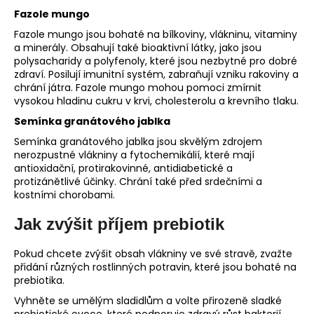
Fazole mungo
Fazole mungo jsou bohaté na bílkoviny, vlákninu, vitaminy
a minerály. Obsahují také bioaktivní látky, jako jsou
polysacharidy a polyfenoly, které jsou nezbytné pro dobré
zdraví. Posilují imunitní systém, zabraňují vzniku rakoviny a
chrání játra. Fazole mungo mohou pomoci zmírnit
vysokou hladinu cukru v krvi, cholesterolu a krevního tlaku.
Semínka granátového jablka
Semínka granátového jablka jsou skvělým zdrojem
nerozpustné vlákniny a fytochemikálií, které mají
antioxidační, protirakovinné, antidiabetické a
protizánětlivé účinky. Chrání také před srdečními a
kostními chorobami.
Jak zvýšit příjem prebiotik
Pokud chcete zvýšit obsah vlákniny ve své stravě, zvažte
přidání různých rostlinných potravin, které jsou bohaté na
prebiotika.
Vyhněte se umělým sladidlům a volte přirozeně sladké