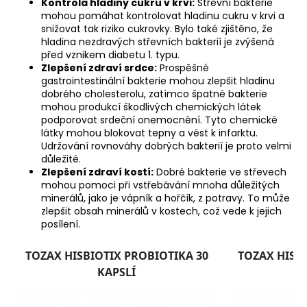
Kontrola hladiny cukru v krvi:
Střevní bakterie
mohou pomáhat kontrolovat hladinu cukru v krvi a
snižovat tak riziko cukrovky. Bylo také zjištěno, že
hladina nezdravých střevních bakterií je zvýšená
před vznikem diabetu 1. typu.
Zlepšení zdraví srdce:
Prospěšné
gastrointestinální bakterie mohou zlepšit hladinu
dobrého cholesterolu, zatímco špatné bakterie
mohou produkcí škodlivých chemických látek
podporovat srdeční onemocnění. Tyto chemické
látky mohou blokovat tepny a vést k infarktu.
Udržování rovnováhy dobrých bakterií je proto velmi
důležité.
Zlepšení zdraví kostí:
Dobré bakterie ve střevech
mohou pomoci při vstřebávání mnoha důležitých
minerálů, jako je vápník a hořčík, z potravy. To může
zlepšit obsah minerálů v kostech, což vede k jejich
posílení.