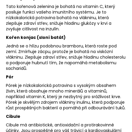
Tato kořenová zelenina je bohatá na vitamin C, který
posiluje funkci vašeho imunitního systému. Je to
nízkokalorická potravina bohatá na vlákninu, která
zlepšuje zdraví střev, snižuje hladinu glukózy v krvi a
zvyšuje citlivost na inzulín.
Kořen konjac (sloní batát)
Jedná se o hlízu podobnou bramboru, která roste pod
zemí. Zmírňuje zácpu, protože je bohatá na viskózní
vlákninu. Zlepšuje zdraví střev, snižuje hladinu cholesterolu
a podporuje hubnutí tím, že napomáhá metabolismu
sacharidů.
Pór
Pórek je nízkokalorická potravina s vysokým obsahem
živin, která obsahuje mnoho minerálů a vitaminů,
například vitamin K, který je nezbytný pro srážlivost krve.
Pórek je skvělým zdrojem vlákniny inulinu, která podporuje
růst prospěšných bakterií a pomáhá při odbourávání tuků.
Cibule
Cibule má antibiotické, antioxidační a protirakovinné
účinky. Jsou prospěšné pro váš trávicí a kardiovaskulární