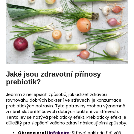
č
u
j
e
m
e
Jaké jsou zdravotní přínosy
prebiotik?
Jedním z nejlepších způsobů, jak udržet zdravou
rovnováhu dobrých bakterií ve střevech, je konzumace
prebiotických potravin. Tyto potraviny mohou významně
změnit složení klíčových dobrých bakterií ve střevech.
Tento jev se nazývá prebiotický efekt. Prebiotický efekt je
důležitý pro zlepšení vašeho zdraví následujícími způsoby.
Obrana proti
infekcím
:
Střevní bakterie řídí váš