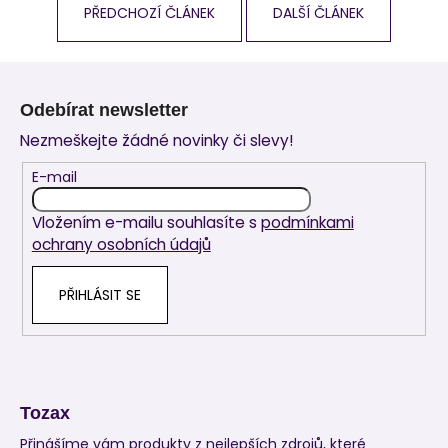
PŘEDCHOZÍ ČLÁNEK
DALŠÍ ČLÁNEK
Z
á
Odebírat newsletter
p
Nezmeškejte žádné novinky či slevy!
a
t
E-mail
í
Vložením e-mailu souhlasíte s
podmínkami
ochrany osobních údajů
PŘIHLÁSIT SE
Tozax
Přinášíme vám produkty z nejlepších zdrojů, které