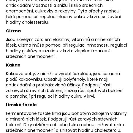
antioxidační vlastnosti a snižují riziko srdečních
onemocnění, cukrovky a rakoviny. Tyto ořechy mohou
také pomoci při regulaci hladiny cukru v krvi a snižování
hladiny cholesterolu.
Cizrna
Jsou skvělým zdrojem vlákniny, vitaminů a minerálních
látek. Cizrna může pomoci při regulaci hmotnosti, regulaci
hladiny glukózy a inzulínu v krvi a zlepšení markerů
srdečních onemocnění.
Kakao
Kakaové boby, z nichž se vyrábí čokoláda, jsou semena
plodů kakaovníku. Obsahují polyfenoly, které mají
antioxidační a protirakovinné účinky. Podporují růst
zdravých střevních bakterií, snižují růst špatných bakterií
a pomáhají při regulaci hladiny cukru v krvi.
Limské fazole
Fermentované fazole lima jsou bohatým zdrojem vlákniny
a minerálních látek. Podporují růst zdravých střevních
bakterií. Díky nízkému obsahu tuku mohou snižovat riziko
srdečních onemocnění a snižovat hladinu cholesterolu.