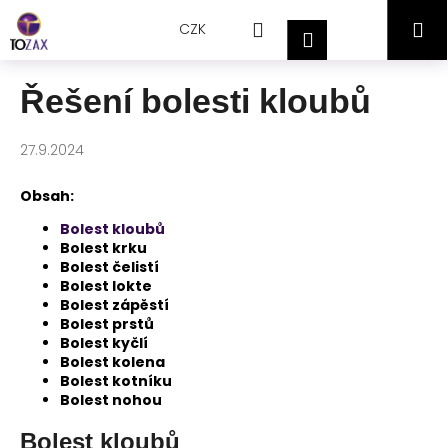
Přejít
K
Hledat
Nákupní
M
na
CZK
o
Přihlášení
obsah
Zpět
Zpět
š
košík
í
Řešení bolesti kloubů
C
k
o
27.9.2024
p
o
Obsah:
t
Bolest kloubů
ř
Bolest krku
e
Bolest čelistí
Bolest lokte
b
Bolest zápěstí
u
Bolest prstů
j
Bolest kyčlí
Bolest kolena
e
Bolest kotníku
t
Bolest nohou
e
Bolest kloubů
n