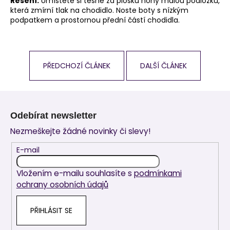
Řešení:
Umístěte si těsně za plosku nohy malou podložku,
která zmírní tlak na chodidlo. Noste boty s nízkým
podpatkem a prostornou přední částí chodidla.
PŘEDCHOZÍ ČLÁNEK
DALŠÍ ČLÁNEK
Z
á
Odebírat newsletter
p
Nezmeškejte žádné novinky či slevy!
a
t
E-mail
í
Vložením e-mailu souhlasíte s
podmínkami
ochrany osobních údajů
PŘIHLÁSIT SE