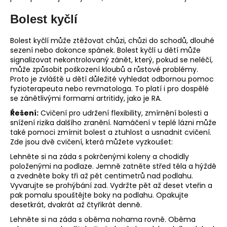
Bolest kyčlí
Bolest kyčlí může ztěžovat chůzi, chůzi do schodů, dlouhé
sezení nebo dokonce spánek. Bolest kyčlí u dětí může
signalizovat nekontrolovaný zánět, který, pokud se neléčí,
může způsobit poškození kloubů a růstové problémy.
Proto je zvláště u dětí důležité vyhledat odbornou pomoc
fyzioterapeuta nebo revmatologa. To platí i pro dospělé
se zánětlivými formami artritidy, jako je RA.
Řešení:
Cvičení pro udržení flexibility, zmírnění bolesti a
snížení rizika dalšího zranění. Namáčení v teplé lázni může
také pomoci zmírnit bolest a ztuhlost a usnadnit cvičení.
Zde jsou dvě cvičení, která můžete vyzkoušet:
Lehněte si na záda s pokrčenými koleny a chodidly
položenými na podlaze. Jemně zatněte střed těla a hýždě
a zvedněte boky tři až pět centimetrů nad podlahu.
Vyvarujte se prohýbání zad. Vydržte pět až deset vteřin a
pak pomalu spouštějte boky na podlahu. Opakujte
desetkrát, dvakrát až čtyřikrát denně.
Lehněte si na záda s oběma nohama rovně. Oběma