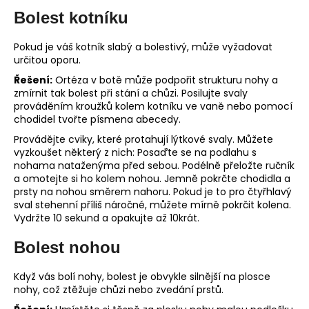
Bolest kotníku
Pokud je váš kotník slabý a bolestivý, může vyžadovat
určitou oporu.
Řešení:
Ortéza v botě může podpořit strukturu nohy a
zmírnit tak bolest při stání a chůzi. Posilujte svaly
prováděním kroužků kolem kotníku ve vaně nebo pomocí
chodidel tvořte písmena abecedy.
Provádějte cviky, které protahují lýtkové svaly. Můžete
vyzkoušet některý z nich: Posaďte se na podlahu s
nohama nataženýma před sebou. Podélně přeložte ručník
a omotejte si ho kolem nohou. Jemně pokrčte chodidla a
prsty na nohou směrem nahoru. Pokud je to pro čtyřhlavý
sval stehenní příliš náročné, můžete mírně pokrčit kolena.
Vydržte 10 sekund a opakujte až 10krát.
Bolest nohou
Když vás bolí nohy, bolest je obvykle silnější na plosce
nohy, což ztěžuje chůzi nebo zvedání prstů.