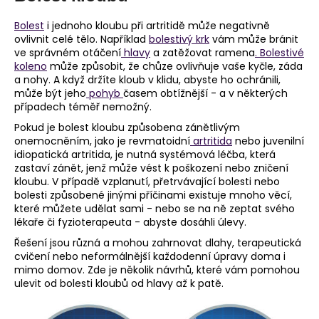
a
Bolest
i jednoho kloubu při artritidě může negativně
j
ovlivnit celé tělo. Například
bolestivý krk
vám může bránit
í
ve správném otáčení
hlavy
a zatěžovat ramena
. Bolestivé
koleno
může způsobit, že chůze ovlivňuje vaše kyčle, záda
t
a nohy. A když držíte kloub v klidu, abyste ho ochránili,
?
může být jeho
pohyb
časem obtížnější - a v některých
případech téměř nemožný.
Pokud je bolest kloubu způsobena zánětlivým
onemocněním, jako je revmatoidní
artritida
nebo juvenilní
idiopatická artritida, je nutná systémová léčba, která
HLEDAT
zastaví zánět, jenž může vést k poškození nebo zničení
kloubu. V případě vzplanutí, přetrvávající bolesti nebo
bolesti způsobené jinými příčinami existuje mnoho věcí,
které můžete udělat sami - nebo se na ně zeptat svého
lékaře či fyzioterapeuta - abyste dosáhli úlevy.
D
o
Řešení jsou různá a mohou zahrnovat dlahy, terapeutická
p
cvičení nebo neformálnější každodenní úpravy doma i
mimo domov. Zde je několik návrhů, které vám pomohou
o
ulevit od bolesti kloubů od hlavy až k patě.
r
u