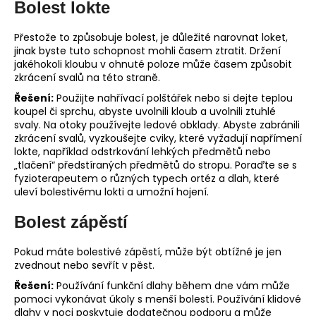
Bolest lokte
Přestože to způsobuje bolest, je důležité narovnat loket,
jinak byste tuto schopnost mohli časem ztratit. Držení
jakéhokoli kloubu v ohnuté poloze může časem způsobit
zkrácení svalů na této straně.
Řešení:
Použijte nahřívací polštářek nebo si dejte teplou
koupel či sprchu, abyste uvolnili kloub a uvolnili ztuhlé
svaly. Na otoky používejte ledové obklady. Abyste zabránili
zkrácení svalů, vyzkoušejte cviky, které vyžadují napřímení
lokte, například odstrkování lehkých předmětů nebo
„tlačení“ předstíraných předmětů do stropu. Poraďte se s
fyzioterapeutem o různých typech ortéz a dlah, které
uleví bolestivému lokti a umožní hojení.
Bolest zápěstí
Pokud máte bolestivé zápěstí, může být obtížné je jen
zvednout nebo sevřít v pěst.
Řešení:
Používání funkční dlahy během dne vám může
pomoci vykonávat úkoly s menší bolestí. Používání klidové
dlahy v noci poskytuje dodatečnou podporu a může