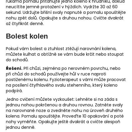
rukama pomalu přitahujte jedno koleno k hrudníku, dokud
neucítíte jemné protažení v hýždích. Vydržte 30 až 60
sekund. Udržujte břišní svaly napnuté a pomalu spouštějte
nohu zpět dolů. Opakujte s druhou nohou. Cvičte dvakrát
až čtyřikrát denně.
Bolest kolen
Pokud vám bolest a ztuhlost ztěžují narovnání kolena,
můžete kulhat a obtížně se vám bude krčit nebo stoupat
do schodů.
Řešení.
Při chůzi, zejména po nerovném povrchu, nebo
při chůzi do schodů používejte hůl v ruce naproti
postiženému kolenu. Fyzioterapeut s vámi může pracovat
na posílení čtyřhlavého svalu stehenního, který koleno
podpírá.
Jedno cvičení můžete vyzkoušet: Lehněte si na záda s
jednou nohou pokrčenou a druhou rovnou. Zatněte svaly
na narovnané noze a zvedněte nohu na úroveň druhého
kolena. Pomalu spouštějte. Proveďte 10 opakování a poté
nohy vyměňte. Opakujte ještě dvakrát a cvičte alespoň
jednou denně.