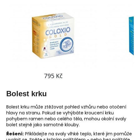
Bolest krku
Bolest krku může ztěžovat pohled vzhůru nebo otočení
hlavy na stranu. Pokud se vyhýbáte kroucení krku
pohybem ramen nebo celého těla, mohou okolní svaly
bolet stejně jako samotné klouby.
Řešení:
Přikládejte na svaly vlhké teplo, které jim pomůže
uvolnit se. Spěte s krčním polštářem - nebo bez polštáře