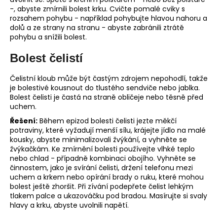
-, abyste zmírnili bolest krku. Cvičte pomalé cviky s
rozsahem pohybu - například pohybujte hlavou nahoru a
dolů a ze strany na stranu - abyste zabránili ztrátě
pohybu a snížili bolest.
Bolest čelistí
Čelistní kloub může být častým zdrojem nepohodlí, takže
je bolestivé kousnout do tlustého sendviče nebo jablka.
Bolest čelisti je častá na straně obličeje nebo těsně před
uchem.
Řešení:
Během epizod bolesti čelisti jezte měkčí
potraviny, které vyžadují menší sílu, krájejte jídlo na malé
kousky, abyste minimalizovali žvýkání, a vyhněte se
žvýkačkám. Ke zmírnění bolesti používejte vlhké teplo
nebo chlad - případně kombinaci obojího. Vyhněte se
činnostem, jako je svírání čelisti, držení telefonu mezi
uchem a krkem nebo opírání brady o ruku, které mohou
bolest ještě zhoršit. Při zívání podepřete čelist lehkým
tlakem palce a ukazováčku pod bradou. Masírujte si svaly
hlavy a krku, abyste uvolnili napětí.