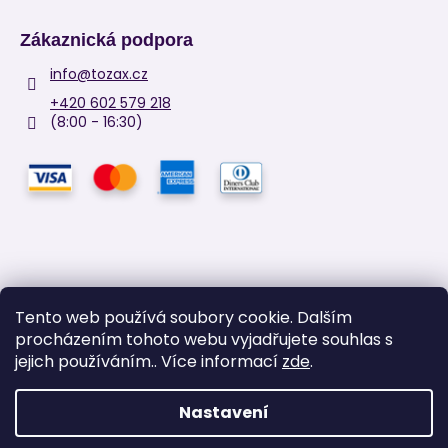
Zákaznická podpora
info
@
tozax.cz
+420 602 579 218
(8:00 - 16:30)
Tento web používá soubory cookie. Dalším
procházením tohoto webu vyjadřujete souhlas s
Facebook
jejich používáním.. Více informací
zde
.
Nastavení
Vytvořil Shoptet