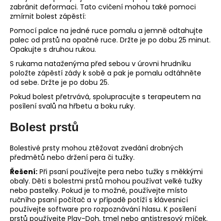
zabránit deformaci. Tato cvičení mohou také pomoci
zmírnit bolest zápěstí:
Pomocí palce na jedné ruce pomalu a jemně odtahujte
palec od prstů na opačné ruce. Držte je po dobu 25 minut.
Opakujte s druhou rukou.
S rukama nataženýma před sebou v úrovni hrudníku
položte zápěstí zády k sobě a pak je pomalu odtáhněte
od sebe. Držte je po dobu 25.
Pokud bolest přetrvává, spolupracujte s terapeutem na
posílení svalů na hřbetu a boku ruky.
Bolest prstů
Bolestivé prsty mohou ztěžovat zvedání drobných
předmětů nebo držení pera či tužky.
Řešení:
Při psaní používejte pera nebo tužky s měkkými
obaly. Děti s bolestmi prstů mohou používat velké tužky
nebo pastelky. Pokud je to možné, používejte místo
ručního psaní počítač a v případě potíží s klávesnicí
používejte software pro rozpoznávání hlasu. K posílení
prstů používejte Play-Doh, tmel nebo antistresový míček.