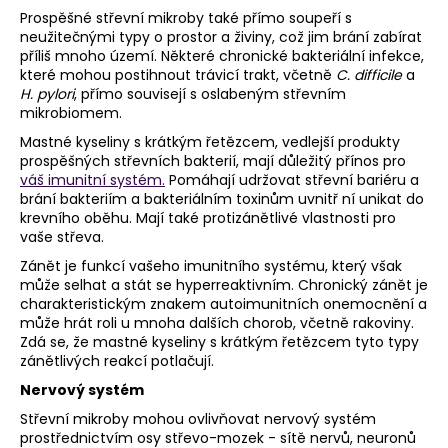
Prospěšné střevní mikroby také přímo soupeří s
neužitečnými typy o prostor a živiny, což jim brání zabírat
příliš mnoho území. Některé chronické bakteriální infekce,
které mohou postihnout trávicí trakt, včetně
C. difficile
a
H. pylori
, přímo souvisejí s oslabeným střevním
mikrobiomem.
Mastné kyseliny s krátkým řetězcem, vedlejší produkty
prospěšných střevních bakterií, mají důležitý přínos pro
váš imunitní systém.
Pomáhají udržovat střevní bariéru a
brání bakteriím a bakteriálním toxinům uvnitř ní unikat do
krevního oběhu. Mají také protizánětlivé vlastnosti pro
vaše střeva.
Zánět je funkcí vašeho imunitního systému, který však
může selhat a stát se hyperreaktivním. Chronický zánět je
charakteristickým znakem autoimunitních onemocnění a
může hrát roli u mnoha dalších chorob, včetně rakoviny.
Zdá se, že mastné kyseliny s krátkým řetězcem tyto typy
zánětlivých reakcí potlačují.
Nervový systém
Střevní mikroby mohou ovlivňovat nervový systém
prostřednictvím osy střevo-mozek - sítě nervů, neuronů