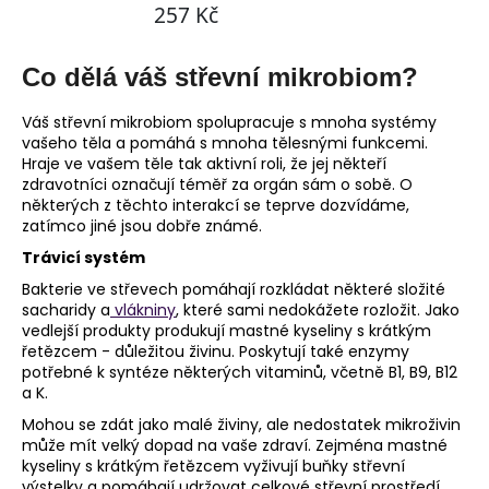
Co dělá váš střevní mikrobiom?
Váš střevní mikrobiom spolupracuje s mnoha systémy
vašeho těla a pomáhá s mnoha tělesnými funkcemi.
Hraje ve vašem těle tak aktivní roli, že jej někteří
zdravotníci označují téměř za orgán sám o sobě. O
některých z těchto interakcí se teprve dozvídáme,
zatímco jiné jsou dobře známé.
Trávicí systém
Bakterie ve střevech pomáhají rozkládat některé složité
sacharidy a
vlákniny
, které sami nedokážete rozložit. Jako
vedlejší produkty produkují mastné kyseliny s krátkým
řetězcem - důležitou živinu. Poskytují také enzymy
potřebné k syntéze některých vitaminů, včetně B1, B9, B12
a K.
Mohou se zdát jako malé živiny, ale nedostatek mikroživin
může mít velký dopad na vaše zdraví. Zejména mastné
kyseliny s krátkým řetězcem vyživují buňky střevní
výstelky a pomáhají udržovat celkové střevní prostředí