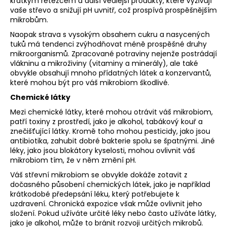
krátkým řetězcem a další vedlejší produkty, které vyživují
vaše střevo a snižují pH uvnitř, což prospívá prospěšnějším
mikrobům.
Naopak strava s vysokým obsahem cukru a nasycených
tuků má tendenci zvýhodňovat méně prospěšné druhy
mikroorganismů. Zpracované potraviny nejenže postrádají
vlákninu a mikroživiny (vitaminy a minerály), ale také
obvykle obsahují mnoho přídatných látek a konzervantů,
které mohou být pro váš mikrobiom škodlivé.
Chemické látky
Mezi chemické látky, které mohou otrávit váš mikrobiom,
patří toxiny z prostředí, jako je alkohol, tabákový kouř a
znečišťující látky. Kromě toho mohou pesticidy, jako jsou
antibiotika, zahubit dobré bakterie spolu se špatnými. Jiné
léky, jako jsou blokátory kyselosti, mohou ovlivnit váš
mikrobiom tím, že v něm změní pH.
Váš střevní mikrobiom se obvykle dokáže zotavit z
dočasného působení chemických látek, jako je například
krátkodobé předepsání léku, který potřebujete k
uzdravení. Chronická expozice však může ovlivnit jeho
složení. Pokud užíváte určité léky nebo často užíváte látky,
jako je alkohol, může to bránit rozvoji určitých mikrobů.