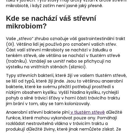
tuku v játrech. Tyto stavy mají určitý vztah k určité střevní
mikrobiotě, i když zatím není jasné jaký přesně.
Kde se nachází váš střevní
mikrobiom?
Vaše „střevo“ zhruba označuje váš gastrointestinální trakt
(GI). Většina lidí jej používá pro označení vašich střev.
Část vaší střevní mikrobioty se nachází v žaludku a
tenkém střevě, ale většina se nachází v tlustém střevě
(tračníku). Vznášejí se uvnitř nebo se přichycují na
výstelku na vnitřních stěnách (sliznici).
Typy střevních bakterií, které žijí ve vašem tlustém střevě,
se liší od typů, které žijí jinde. Jsou to většinou anaerobní
bakterie, které ke svému přežití potřebují prostředí s
nízkým obsahem kyslíku. Vyšší hladina kyslíku, rychlejší
pohyb a silné trávicí šťávy v horní části trávicího traktu
jim brání v tom, aby se tam kolonizovaly.
Anaerobní střevní bakterie plní
v tlustém střevě
důležité
funkce, které mohou vykonávat pouze ony. Pomáhají
rozkládat nestravitelná vlákna v trávicím traktu a
produkují důležité živiny, které jinak nemůžete získat. Ze