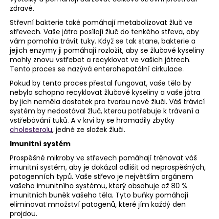
zdravé.
Střevní bakterie také pomáhají metabolizovat žluč ve
střevech. Vaše játra posílají žluč do tenkého střeva, aby
vám pomohla trávit tuky. Když se tak stane, bakterie a
jejich enzymy ji pomáhají rozložit, aby se žlučové kyseliny
mohly znovu vstřebat a recyklovat ve vašich játrech.
Tento proces se nazývá enterohepatální cirkulace.
Pokud by tento proces přestal fungovat, vaše tělo by
nebylo schopno recyklovat žlučové kyseliny a vaše játra
by jich neměla dostatek pro tvorbu nové žluči. Váš trávicí
systém by nedostával žluč, kterou potřebuje k trávení a
vstřebávání tuků. A v krvi by se hromadily zbytky
cholesterolu
, jedné ze složek žluči.
Imunitní systém
Prospěšné mikroby ve střevech pomáhají trénovat váš
imunitní systém, aby je dokázal odlišit od neprospěšných,
patogenních typů. Vaše střevo je největším orgánem
vašeho imunitního systému, který obsahuje až 80 %
imunitních buněk vašeho těla. Tyto buňky pomáhají
eliminovat množství patogenů, které jím každý den
projdou.