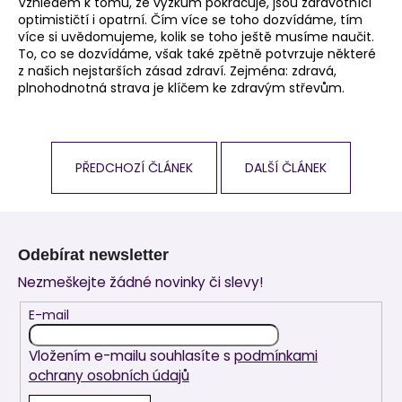
Vzhledem k tomu, že výzkum pokračuje, jsou zdravotníci
optimističtí i opatrní. Čím více se toho dozvídáme, tím
více si uvědomujeme, kolik se toho ještě musíme naučit.
To, co se dozvídáme, však také zpětně potvrzuje některé
z našich nejstarších zásad zdraví. Zejména: zdravá,
plnohodnotná strava je klíčem ke zdravým střevům.
PŘEDCHOZÍ ČLÁNEK
DALŠÍ ČLÁNEK
Z
á
Odebírat newsletter
p
Nezmeškejte žádné novinky či slevy!
a
t
E-mail
í
Vložením e-mailu souhlasíte s
podmínkami
ochrany osobních údajů