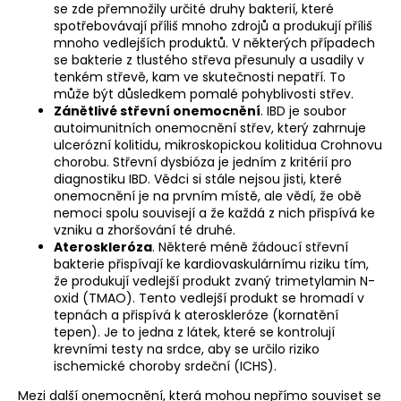
se zde přemnožily určité druhy bakterií, které
spotřebovávají příliš mnoho zdrojů a produkují příliš
mnoho vedlejších produktů. V některých případech
se bakterie z tlustého střeva přesunuly a usadily v
tenkém střevě, kam ve skutečnosti nepatří. To
může být důsledkem pomalé pohyblivosti střev.
Zánětlivé střevní onemocnění
. IBD je soubor
autoimunitních onemocnění střev, který zahrnuje
ulcerózní kolitidu, mikroskopickou kolitidua Crohnovu
chorobu. Střevní dysbióza je jedním z kritérií pro
diagnostiku IBD. Vědci si stále nejsou jisti, které
onemocnění je na prvním místě, ale vědí, že obě
nemoci spolu souvisejí a že každá z nich přispívá ke
vzniku a zhoršování té druhé.
Ateroskleróza
. Některé méně žádoucí střevní
bakterie přispívají ke kardiovaskulárnímu riziku tím,
že produkují vedlejší produkt zvaný trimetylamin N-
oxid (TMAO). Tento vedlejší produkt se hromadí v
tepnách a přispívá k ateroskleróze (kornatění
tepen). Je to jedna z látek, které se kontrolují
krevními testy na srdce, aby se určilo riziko
ischemické choroby srdeční (ICHS).
Mezi další onemocnění, která mohou nepřímo souviset se