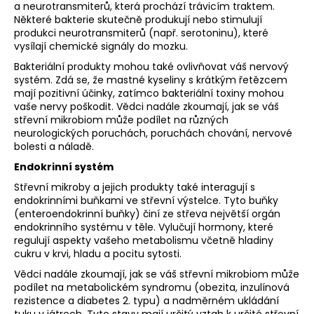
a neurotransmiterů, která prochází trávicím traktem.
Některé bakterie skutečně produkují nebo stimulují
produkci neurotransmiterů (např. serotoninu), které
vysílají chemické signály do mozku.
Bakteriální produkty mohou také ovlivňovat váš nervový
systém. Zdá se, že mastné kyseliny s krátkým řetězcem
mají pozitivní účinky, zatímco bakteriální toxiny mohou
vaše nervy poškodit. Vědci nadále zkoumají, jak se váš
střevní mikrobiom může podílet na různých
neurologických poruchách, poruchách chování, nervové
bolesti a náladě.
Endokrinní systém
Střevní mikroby a jejich produkty také interagují s
endokrinními buňkami ve střevní výstelce. Tyto buňky
(enteroendokrinní buňky) činí ze střeva největší orgán
endokrinního systému v těle. Vylučují hormony, které
regulují aspekty vašeho metabolismu včetně hladiny
cukru v krvi, hladu a pocitu sytosti.
Vědci nadále zkoumají, jak se váš střevní mikrobiom může
podílet na metabolickém syndromu (obezita, inzulínová
rezistence a diabetes 2. typu) a nadměrném ukládání