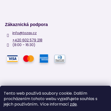
Zákaznická podpora
info
@
tozax.cz
+420 602 579 218
(8:00 - 16:30)
Tento web používá soubory cookie. Dalším
procházením tohoto webu vyjadřujete souhlas s
Facebook
jejich používáním.. Více informací
zde
.