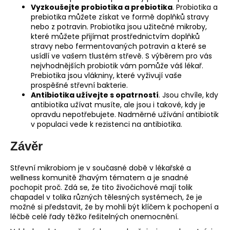
Vyzkoušejte probiotika a prebiotika
. Probiotika a
prebiotika můžete získat ve formě doplňků stravy
nebo z potravin. Probiotika jsou užitečné mikroby,
které můžete přijímat prostřednictvím doplňků
stravy nebo fermentovaných potravin a které se
usídlí ve vašem tlustém střevě. S výběrem pro vás
nejvhodnějších probiotik vám pomůže váš lékař.
Prebiotika jsou vlákniny, které vyživují vaše
prospěšné střevní bakterie.
Antibiotika užívejte s opatrností
. Jsou chvíle, kdy
antibiotika užívat musíte, ale jsou i takové, kdy je
opravdu nepotřebujete. Nadměrné užívání antibiotik
v populaci vede k rezistenci na antibiotika.
Závěr
Střevní mikrobiom je v současné době v lékařské a
wellness komunitě žhavým tématem a je snadné
pochopit proč. Zdá se, že tito živočichové mají tolik
chapadel v tolika různých tělesných systémech, že je
možné si představit, že by mohli být klíčem k pochopení a
léčbě celé řady těžko řešitelných onemocnění.