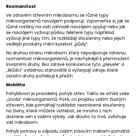
Rozmanitost
Ve zdravém střevním mikrobiomu se různé typy
mikroorganismů navzájem podporují. Vzpomeňte si, jak se
různé rostliny na vaší zahradě navzájem opylují nebo jak
se navzájem vyživují půdou. Některé typy například
vyživují jiné typy tím, že rozkládají sloučeniny nebo jejich
vedlejší produkty mění kyselost „půdy“.
Na druhou stranu mikrobiom, který nepodporuje zdravou
rozmanitost mikroorganismů, je náchylnější k přemnožení
invazními druhy. Bez zdravé konkurence tyto „plevele“ a
„škůdci“ ovládnou stanoviště a vyčerpají zdroje, které
ostatní druhy potřebují k přežití.
Mobilita
Pohyblivost je pravidelný pohyb střev. Takto se střídá vaše
„úroda“ mikroorganismů. Poté, co projdou vaším tlustým
střevem, kde pomáhají rozkládat nestrávené sloučeniny
na živiny, které můžete vstřebat, se mnoho z nich
dostane ven s vašimi výkaly. Jak dlouho to trvá, ovlivňuje
váš mikrobiom.
Pohyb potravy a odpadu vaším trávicím traktem pomáhá