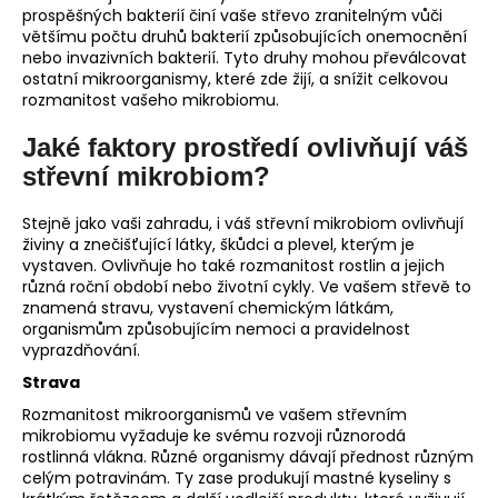
prospěšných bakterií činí vaše střevo zranitelným vůči
většímu počtu druhů bakterií způsobujících onemocnění
nebo invazivních bakterií. Tyto druhy mohou převálcovat
ostatní mikroorganismy, které zde žijí, a snížit celkovou
rozmanitost vašeho mikrobiomu.
Jaké faktory prostředí ovlivňují váš
střevní mikrobiom?
Stejně jako vaši zahradu, i váš střevní mikrobiom ovlivňují
živiny a znečišťující látky, škůdci a plevel, kterým je
vystaven. Ovlivňuje ho také rozmanitost rostlin a jejich
různá roční období nebo životní cykly. Ve vašem střevě to
znamená stravu, vystavení chemickým látkám,
organismům způsobujícím nemoci a pravidelnost
vyprazdňování.
Strava
Rozmanitost mikroorganismů ve vašem střevním
mikrobiomu vyžaduje ke svému rozvoji různorodá
rostlinná vlákna. Různé organismy dávají přednost různým
celým potravinám. Ty zase produkují mastné kyseliny s