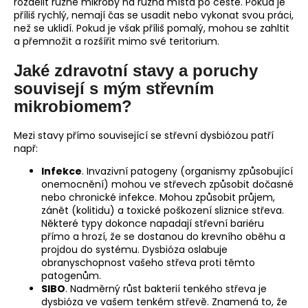
rozdělit různé mikroby na různá místa po cestě. Pokud je
příliš rychlý, nemají čas se usadit nebo vykonat svou práci,
než se uklidí. Pokud je však příliš pomalý, mohou se zahltit
a přemnožit a rozšířit mimo své teritorium.
Jaké zdravotní stavy a poruchy
souvisejí s mým střevním
mikrobiomem?
Mezi stavy přímo související se střevní dysbiózou patří
např:
Infekce
. Invazivní patogeny (organismy způsobující
onemocnění) mohou ve střevech způsobit dočasné
nebo chronické infekce. Mohou způsobit průjem,
zánět (kolitidu) a toxické poškození sliznice střeva.
Některé typy dokonce napadají střevní bariéru
přímo a hrozí, že se dostanou do krevního oběhu a
projdou do systému. Dysbióza oslabuje
obranyschopnost vašeho střeva proti těmto
patogenům.
SIBO
. Nadměrný růst bakterií tenkého střeva je
dysbióza ve vašem tenkém střevě. Znamená to, že