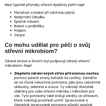
Mezi typické příznaky střevní dysbiózy patří např:
Plynatost a bolest při odchodu plynů.
Nadýmání žaludku.
Špatné trávení.
Bolest v podbřišku.
Průjem.
Zácpa.
Co mohu udělat pro péči o svůj
střevní mikrobiom?
Zdravá strava a životní styl podporují zdravý střevní
mikrobiom. Např:
Zlepšete zdraví svých střev přirozenou cestou
pomocí pestré stravy bohaté na rostliny. Zaměřte
se na různé celozrnné potraviny, jako jsou celozrnné
obiloviny, zelenina a ovoce. Ty nabízejí dostatek
vlákniny pro vaše střevní mikroby i mikroživin pro
vás. Tyto potraviny také snižují záněty ve střevech,
které ovlivňují prostředí uvnitř. Zpracované a
částečně zpracované potraviny působí opačně.