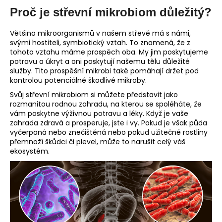
č
Proč je střevní mikrobiom důležitý?
u
j
e
Většina mikroorganismů v našem střevě má s námi,
svými hostiteli, symbiotický vztah. To znamená, že z
m
tohoto vztahu máme prospěch oba. My jim poskytujeme
e
potravu a úkryt a oni poskytují našemu tělu důležité
služby. Tito prospěšní mikrobi také pomáhají držet pod
kontrolou potenciálně škodlivé mikroby.
Svůj střevní mikrobiom si můžete představit jako
rozmanitou rodnou zahradu, na kterou se spoléháte, že
vám poskytne výživnou potravu a léky. Když je vaše
zahrada zdravá a prosperuje, jste i vy. Pokud je však půda
vyčerpaná nebo znečištěná nebo pokud užitečné rostliny
přemnoží škůdci či plevel, může to narušit celý váš
ekosystém.