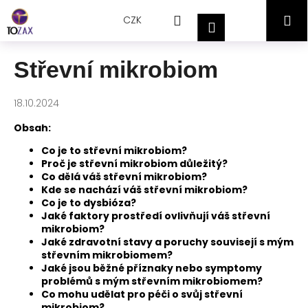
Přejít
K
Hledat
Nákupní
M
na
CZK
o
Přihlášení
obsah
Zpět
Zpět
š
košík
í
Střevní mikrobiom
C
k
o
18.10.2024
p
o
Obsah:
t
Co je to střevní mikrobiom?
ř
Proč je střevní mikrobiom důležitý?
Co dělá váš střevní mikrobiom?
e
Kde se nachází váš střevní mikrobiom?
b
Co je to dysbióza?
Jaké faktory prostředí ovlivňují váš střevní
u
mikrobiom?
j
Jaké zdravotní stavy a poruchy souvisejí s mým
e
střevním mikrobiomem?
Jaké jsou běžné příznaky nebo symptomy
t
problémů s mým střevním mikrobiomem?
e
Co mohu udělat pro péči o svůj střevní
n
mikrobiom?