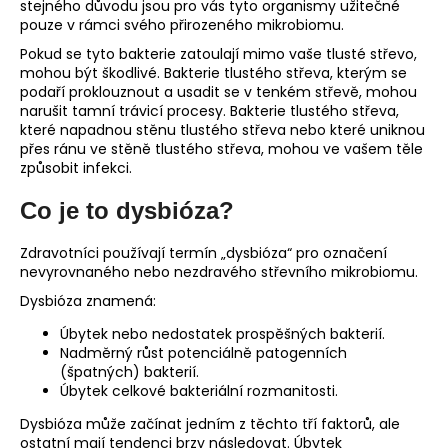
stejného důvodu jsou pro vás tyto organismy užitečné
pouze v rámci svého přirozeného mikrobiomu.
Pokud se tyto bakterie zatoulají mimo vaše tlusté střevo,
mohou být škodlivé. Bakterie tlustého střeva, kterým se
podaří proklouznout a usadit se v tenkém střevě, mohou
narušit tamní trávicí procesy. Bakterie tlustého střeva,
které napadnou stěnu tlustého střeva nebo které uniknou
přes ránu ve stěně tlustého střeva, mohou ve vašem těle
způsobit infekci.
Co je to dysbióza?
Zdravotníci používají termín „dysbióza“ pro označení
nevyrovnaného nebo nezdravého střevního mikrobiomu.
Dysbióza znamená:
Úbytek nebo nedostatek prospěšných bakterií.
Nadměrný růst potenciálně patogenních
(špatných) bakterií.
Úbytek celkové bakteriální rozmanitosti.
Dysbióza může začínat jedním z těchto tří faktorů, ale
ostatní mají tendenci brzy následovat. Úbytek