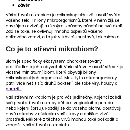
Závěr
a
j
Váš střevní mikrobiom je mikroskopický svět uvnitř světa
vašeho těla. Triliony mikroorganismů, které v něm žijí, se
í
navzájem ovlivňují a různými způsoby působí na své okolí.
t
Zdá se také, že ovlivňují mnoho aspektů vašeho
?
celkového zdraví, a to jak v trávicí soustavě, tak mimo ni.
Co je to střevní mikrobiom?
Biom je specifický ekosystém charakterizovaný
prostředím a jeho obyvateli. Vaše střevo - uvnitř střev - je
HLEDAT
vlastně miniaturní biom, který obývají biliony
mikroskopických organismů. Mezi tyto mikroorganismy
patří více než tisíc druhů bakterií, ale také viry, houby a
paraziti.
D
Váš střevní mikrobiom je pro vás jedinečný. Kojenci zdědí
o
své první střevní mikroby během vaginálního porodu
p
nebo kojení (prsu). Později se do vašeho biomu dostávají
o
nové mikroby v důsledku vaší stravy a dalších vlivů
r
prostředí. Některé z těchto vlivů mohou také poškodit a
u
zmenšit vaši střevní mikrobiotu.