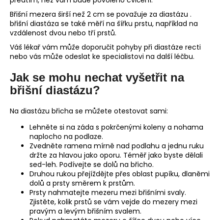
předtím, než vám bude povoleno cvičení.
Břišní mezera širší než 2 cm se považuje za diastázu .
břišní diastáza se také měří na šířku prstu, například na
vzdálenost dvou nebo tří prstů.
Váš lékař vám může doporučit pohyby při diastáze recti
nebo vás může odeslat ke specialistovi na další léčbu.
Jak se mohu nechat vyšetřit na
břišní diastázu?
Na diastázu břicha se můžete otestovat sami:
Lehněte si na záda s pokrčenými koleny a nohama
naplocho na podlaze.
Zvedněte ramena mírně nad podlahu a jednu ruku
držte za hlavou jako oporu. Téměř jako byste dělali
sed-leh. Podívejte se dolů na břicho.
Druhou rukou přejíždějte přes oblast pupíku, dlaněmi
dolů a prsty směrem k prstům.
Prsty nahmatejte mezeru mezi břišními svaly.
Zjistěte, kolik prstů se vám vejde do mezery mezi
pravým a levým břišním svalem.