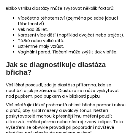
Riziko vzniku diastázy může zvyšovat několik faktorů:
Vícečetná těhotenství (zejména po sobě jdoucí
těhotenství).
Věk nad 35 let.
Narození více dětí (například dvojčat nebo trojčat).
Těžké nebo velké dítě.
Extrémně malý vzrůst.
Vaginální porod. Tlačení může zvýšit tlak v břiše.
Jak se diagnostikuje diastáza
břicha?
Váš lékař posoudí, zda je diastáza přítomna, kde se
nachází a jak je závažná. Diastáza se může vyskytovat
nad pupkem, pod pupkem a v blízkosti pupku.
Váš ošetřující lékař prohmatá oblast břicha pomocí rukou
a prstů, aby zjistil mezery a svalový tonus. Někteří
poskytovatelé mohou k přesnějšímu měření použít
ultrazvuk, měřicí pásmo nebo nástroj zvaný kaliper. Toto
vyšetření se obvykle provádí při poporodní návštěvě