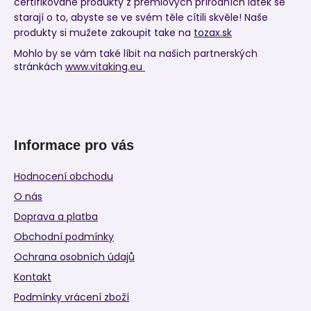
certifikované produkty z prémiových přírodních látek se
starají o to, abyste se ve svém těle cítili skvěle! Naše
produkty si mužete zakoupit take na
tozax.sk
Mohlo by se vám také líbit na našich partnerských
stránkách
www.vitaking.eu
Informace pro vás
Hodnocení obchodu
O nás
Doprava a platba
Obchodní podmínky
Ochrana osobních údajů
Kontakt
Podmínky vrácení zboží