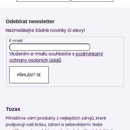
Z
á
Odebírat newsletter
p
Nezmeškejte žádné novinky či slevy!
a
t
E-mail
í
Vložením e-mailu souhlasíte s
podmínkami
ochrany osobních údajů
PŘIHLÁSIT SE
Tozax
Přinášíme vám produkty z nejlepších zdrojů, které
podporují vaši krásu, zdraví a sebevědomí. Naše