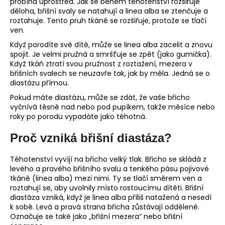
probíhá uprostřed. Jak se během těhotenství rozšiřuje
děloha, břišní svaly se natahují a linea alba se ztenčuje a
roztahuje. Tento pruh tkáně se rozšiřuje, protože se tlačí
ven.
Když porodíte své dítě, může se linea alba zacelit a znovu
spojit. Je velmi pružná a smršťuje se zpět (jako gumička).
Když tkáň ztratí svou pružnost z roztažení, mezera v
břišních svalech se neuzavře tak, jak by měla. Jedná se o
diastázu přímou.
Pokud máte diastázu, může se zdát, že vaše břicho
vyčnívá těsně nad nebo pod pupíkem, takže měsíce nebo
roky po porodu vypadáte jako těhotná.
Proč vzniká břišní diastáza?
Těhotenství vyvíjí na břicho velký tlak. Břicho se skládá z
levého a pravého břišního svalu a tenkého pásu pojivové
tkáně (linea alba) mezi nimi. Ty se tlačí směrem ven a
roztahují se, aby uvolnily místo rostoucímu dítěti. Břišní
diastáza vzniká, když je linea alba příliš natažená a nesedí
k sobě. Levá a pravá strana břicha zůstávají oddělené.
Označuje se také jako „břišní mezera“ nebo břišní