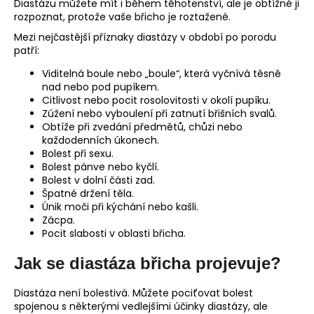
Diastázu můžete mít i během těhotenství, ale je obtížné ji
rozpoznat, protože vaše břicho je roztažené.
Mezi nejčastější příznaky diastázy v období po porodu
patří:
Viditelná boule nebo „boule“, která vyčnívá těsně
nad nebo pod pupíkem.
Citlivost nebo pocit rosolovitosti v okolí pupíku.
Zúžení nebo vyboulení při zatnutí břišních svalů.
Obtíže při zvedání předmětů, chůzi nebo
každodenních úkonech.
Bolest při sexu.
Bolest pánve nebo kyčlí.
Bolest v dolní části zad.
Špatné držení těla.
Únik moči při kýchání nebo kašli.
Zácpa.
Pocit slabosti v oblasti břicha.
Jak se diastáza břicha projevuje?
Diastáza není bolestivá. Můžete pociťovat bolest
spojenou s některými vedlejšími účinky diastázy, ale