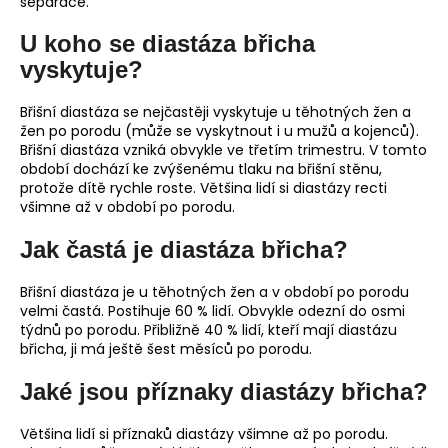
separace.
U koho se diastáza břicha
vyskytuje?
Břišní diastáza se nejčastěji vyskytuje u těhotných žen a
žen po porodu (může se vyskytnout i u mužů a kojenců).
Břišní diastáza vzniká obvykle ve třetím trimestru. V tomto
období dochází ke zvýšenému tlaku na břišní stěnu,
protože dítě rychle roste. Většina lidí si diastázy recti
všimne až v období po porodu.
Jak častá je diastáza břicha?
Břišní diastáza je u těhotných žen a v období po porodu
velmi častá. Postihuje 60 % lidí. Obvykle odezní do osmi
týdnů po porodu. Přibližně 40 % lidí, kteří mají diastázu
břicha, ji má ještě šest měsíců po porodu.
Jaké jsou příznaky diastázy břicha?
Většina lidí si příznaků diastázy všimne až po porodu.