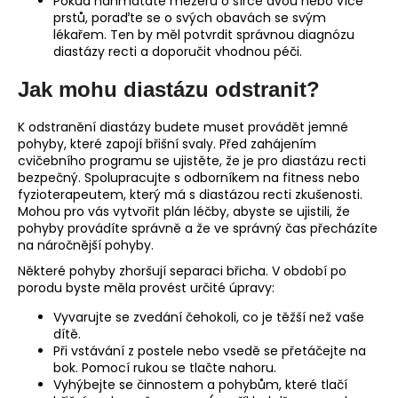
Pokud nahmatáte mezeru o šířce dvou nebo více
prstů, poraďte se o svých obavách se svým
lékařem. Ten by měl potvrdit správnou diagnózu
diastázy recti a doporučit vhodnou péči.
Jak mohu diastázu odstranit?
K odstranění diastázy budete muset provádět jemné
pohyby, které zapojí břišní svaly. Před zahájením
cvičebního programu se ujistěte, že je pro diastázu recti
bezpečný. Spolupracujte s odborníkem na fitness nebo
fyzioterapeutem, který má s diastázou recti zkušenosti.
Mohou pro vás vytvořit plán léčby, abyste se ujistili, že
pohyby provádíte správně a že ve správný čas přecházíte
na náročnější pohyby.
Některé pohyby zhoršují separaci břicha. V období po
porodu byste měla provést určité úpravy:
Vyvarujte se zvedání čehokoli, co je těžší než vaše
dítě.
Při vstávání z postele nebo vsedě se přetáčejte na
bok. Pomocí rukou se tlačte nahoru.
Vyhýbejte se činnostem a pohybům, které tlačí