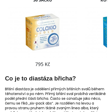
č
u
j
e
m
e
Co je to diastáza břicha?
Břišní diastáza je oddělení přímých břišních svalů během
těhotenství a po něm. Přímý břišní sval probíhá vertikálně
podél přední části břicha. Často se označuje jako něco,
čemu se říká „six-pack abs“. Je rozdělen na levou a
pravou stranu pruhem tkáně zvaným linea alba, který