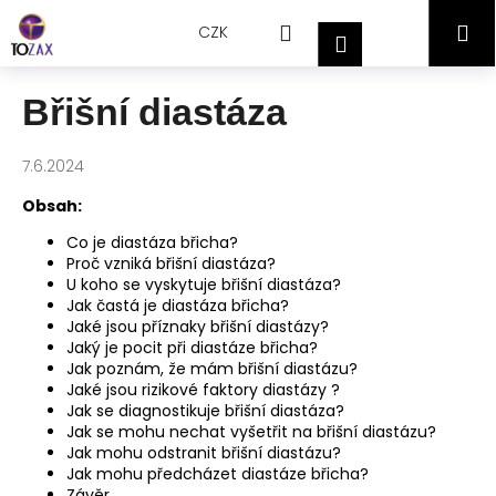
Přejít
K
Hledat
Nákupní
M
na
CZK
o
Přihlášení
obsah
Zpět
Zpět
š
košík
í
Břišní diastáza
C
k
o
7.6.2024
p
o
Obsah:
t
Co je diastáza břicha?
ř
Proč vzniká břišní diastáza?
U koho se vyskytuje břišní diastáza?
e
Jak častá je diastáza břicha?
b
Jaké jsou příznaky břišní diastázy?
Jaký je pocit při diastáze břicha?
u
Jak poznám, že mám břišní diastázu?
j
Jaké jsou rizikové faktory diastázy ?
e
Jak se diagnostikuje břišní diastáza?
Jak se mohu nechat vyšetřit na břišní diastázu?
t
Jak mohu odstranit břišní diastázu?
e
Jak mohu předcházet diastáze břicha?
n
Závěr