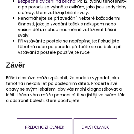
Bezpečné cvičení na břicho:
Po 12. týdnu těhotenství
a po porodu se vyhněte cvikům, jako jsou sedy-lehy
a dřepy, které zatěžují břišní svaly.
Nenamáhejte se při zvedání: Některé každodenní
činnosti, jako je zvedání tašek s nákupem nebo
vašich dětí, mohou nadměrně zatěžovat břišní
svaly.
Při vstávání z postele se nepřepínejte: Pokud jste
těhotná nebo po porodu, přetočte se na bok a při
vstávání z postele používejte ruce.
Závěr
Břišní diastáza může způsobit, že budete vypadat jako
těhotná i několik let po posledním dítěti. Proberte své
obavy se svým lékařem, aby vás mohl diagnostikovat a
léčit. Léčba vám může pomoci cítit se jistěji ve svém těle
a odstranit bolesti, které pociťujete.
PŘEDCHOZÍ ČLÁNEK
DALŠÍ ČLÁNEK