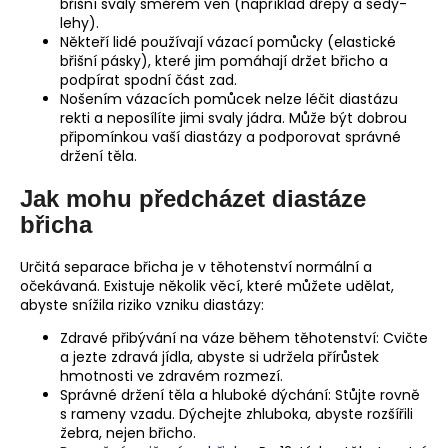
břišní svaly směrem ven (například dřepy a sedy-
lehy).
Někteří lidé používají vázací pomůcky (elastické
břišní pásky), které jim pomáhají držet břicho a
podpírat spodní část zad.
Nošením vázacích pomůcek nelze léčit diastázu
rekti a neposílíte jimi svaly jádra. Může být dobrou
připomínkou vaší diastázy a podporovat správné
držení těla.
Jak mohu předcházet diastáze
břicha
Určitá separace břicha je v těhotenství normální a
očekávaná. Existuje několik věcí, které můžete udělat,
abyste snížila riziko vzniku diastázy:
Zdravé přibývání na váze během těhotenství: Cvičte
a jezte zdravá jídla, abyste si udržela přírůstek
hmotnosti ve zdravém rozmezí.
Správné držení těla a hluboké dýchání: Stůjte rovně
s rameny vzadu. Dýchejte zhluboka, abyste rozšířili
žebra, nejen břicho.