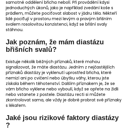
samotné oddělení břicha nebolí. Při provádění kdysi
jednoduchých úkonů, jako je například zvedání koše s
prádlem, můžete pociťovat slabost v jádru těla. Někteří
lidé pociťují v prostoru mezi levým a pravým břišním
svalem rosolovitou konzistenci, když se břišní svaly
stáhnou.
Jak poznám, že mám diastázu
břišních svalů?
Existuje několik běžných příznaků, které mohou
signalizovat, že máte diastázu. Jedním z nejčastějších
příznaků diastázy je vyklenutí uprostřed břicha, které
nemizí ani po cvičení nebo úbytku váhy, kterou jste
získala během těhotenství. Dalším příznakem je, že se
vám břicho vyklene nebo vyboulí, když se opřete na židli
nebo vstanete z postele. Diastázu recti si můžete
zkontrolovat sama, ale vždy je dobré probrat své příznaky
s lékařem.
Jaké jsou rizikové faktory diastázy
?