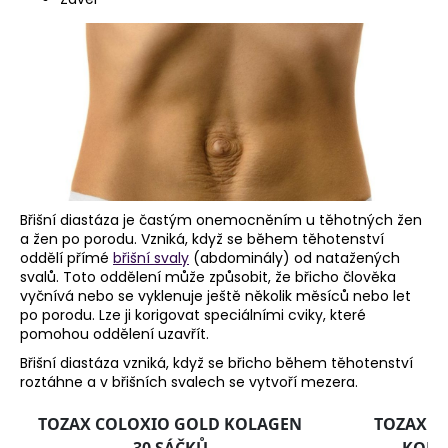
a
j
í
t
?
Břišní diastáza je častým onemocněním u těhotných žen
HLEDAT
a žen po porodu. Vzniká, když se během těhotenství
oddělí přímé
břišní svaly
(abdominály) od natažených
svalů. Toto oddělení může způsobit, že břicho člověka
vyčnívá nebo se vyklenuje ještě několik měsíců nebo let
po porodu. Lze ji korigovat speciálními cviky, které
D
pomohou oddělení uzavřít.
o
p
Břišní diastáza vzniká, když se břicho během těhotenství
o
roztáhne a v břišních svalech se vytvoří mezera.
r
u