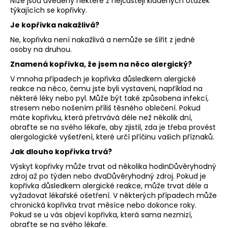
Níže jsou uvedeny některé z nejčastěji kladených otázek
týkajících se kopřivky.
Je kopřivka nakažlivá?
Ne, kopřivka není nakažlivá a nemůže se šířit z jedné
osoby na druhou.
Znamená kopřivka, že jsem na něco alergický?
V mnoha případech je kopřivka důsledkem alergické
reakce na něco, čemu jste byli vystaveni, například na
některé léky nebo pyl. Může být také způsobena infekcí,
stresem nebo nošením příliš těsného oblečení. Pokud
máte kopřivku, která přetrvává déle než několik dní,
obraťte se na svého lékaře, aby zjistil, zda je třeba provést
alergologické vyšetření, které určí příčinu vašich příznaků.
Jak dlouho kopřivka trvá?
Výskyt kopřivky může trvat od několika hodinDůvěryhodný
zdroj až po týden nebo dvaDůvěryhodný zdroj. Pokud je
kopřivka důsledkem alergické reakce, může trvat déle a
vyžadovat lékařské ošetření. V některých případech může
chronická kopřivka trvat měsíce nebo dokonce roky.
Pokud se u vás objeví kopřivka, která sama nezmizí,
obraťte se na svého lékaře.