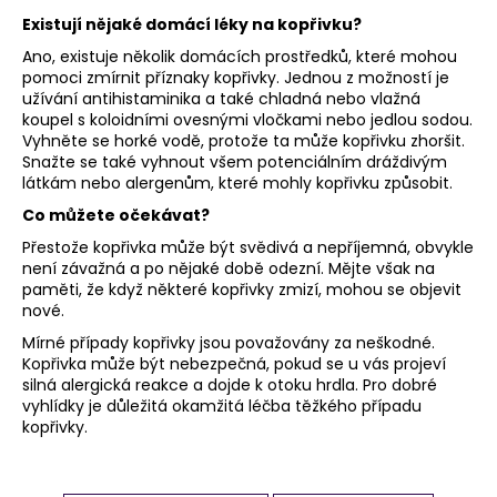
Existují nějaké domácí léky na kopřivku?
Ano, existuje několik domácích prostředků, které mohou
pomoci zmírnit příznaky kopřivky. Jednou z možností je
užívání antihistaminika a také chladná nebo vlažná
koupel s koloidními ovesnými vločkami nebo jedlou sodou.
Vyhněte se horké vodě, protože ta může kopřivku zhoršit.
Snažte se také vyhnout všem potenciálním dráždivým
látkám nebo alergenům, které mohly kopřivku způsobit.
Co můžete očekávat?
Přestože kopřivka může být svědivá a nepříjemná, obvykle
není závažná a po nějaké době odezní. Mějte však na
paměti, že když některé kopřivky zmizí, mohou se objevit
nové.
Mírné případy kopřivky jsou považovány za neškodné.
Kopřivka může být nebezpečná, pokud se u vás projeví
silná alergická reakce a dojde k otoku hrdla. Pro dobré
vyhlídky je důležitá okamžitá léčba těžkého případu
kopřivky.