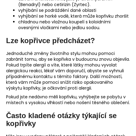
(Benadryl) nebo cetirizin (Zyrtec).
vyhýbání se podráždění dané oblasti
vyhýbání se horké vodě, která může kopřivku zhoršit
chladnou nebo vlažnou koupelí s koloidními
ovesnými vločkami nebo jedlou sodou.
Lze kopřivce předcházet?
Jednoduché změny životního stylu mohou pomoci
zabránit tomu, aby se kopřivka v budoucnu znovu objevila.
Pokud trpíte alergií a víte, které látky mohou vyvolat
alergickou reakci, lékař vám doporučí, abyste se vyhnuli
případnému kontaktu s těmito faktory. Další možností,
která vám může pomoci snížit riziko opakovaného
výskytu kopřivky, je očkování proti alergii.
Pokud jste nedávno měli kopřivku, vyhýbejte se pobytu v
místech s vysokou vlhkostí nebo nošení těsného oblečení.
Často kladené otázky týkající se
kopřivky