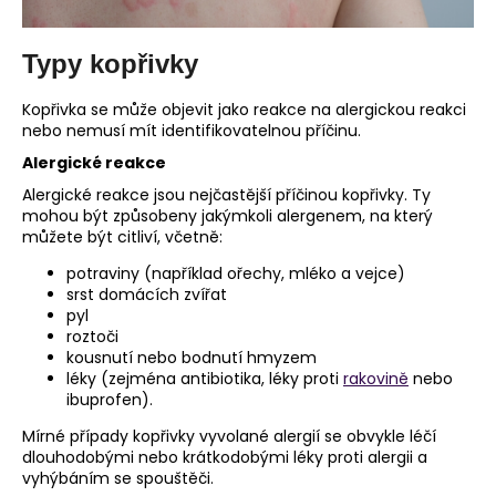
Typy kopřivky
Kopřivka se může objevit jako reakce na alergickou reakci
nebo nemusí mít identifikovatelnou příčinu.
Alergické reakce
Alergické reakce jsou nejčastější příčinou kopřivky. Ty
mohou být způsobeny jakýmkoli alergenem, na který
můžete být citliví, včetně:
potraviny (například ořechy, mléko a vejce)
srst domácích zvířat
pyl
roztoči
kousnutí nebo bodnutí hmyzem
léky (zejména antibiotika, léky proti
rakovině
nebo
ibuprofen).
Mírné případy kopřivky vyvolané alergií se obvykle léčí
dlouhodobými nebo krátkodobými léky proti alergii a
vyhýbáním se spouštěči.