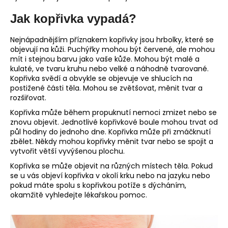
Jak kopřivka vypadá?
Nejnápadnějším příznakem kopřivky jsou hrbolky, které se
objevují na kůži. Puchýřky mohou být červené, ale mohou
mít i stejnou barvu jako vaše kůže. Mohou být malé a
kulaté, ve tvaru kruhu nebo velké a náhodně tvarované.
Kopřivka svědí a obvykle se objevuje ve shlucích na
postižené části těla. Mohou se zvětšovat, měnit tvar a
rozšiřovat.
Kopřivka může během propuknutí nemoci zmizet nebo se
znovu objevit. Jednotlivé kopřivkové boule mohou trvat od
půl hodiny do jednoho dne. Kopřivka může při zmáčknutí
zbělet. Někdy mohou kopřivky měnit tvar nebo se spojit a
vytvořit větší vyvýšenou plochu.
Kopřivka se může objevit na různých místech těla. Pokud
se u vás objeví kopřivka v okolí krku nebo na jazyku nebo
pokud máte spolu s kopřivkou potíže s dýcháním,
okamžitě vyhledejte lékařskou pomoc.