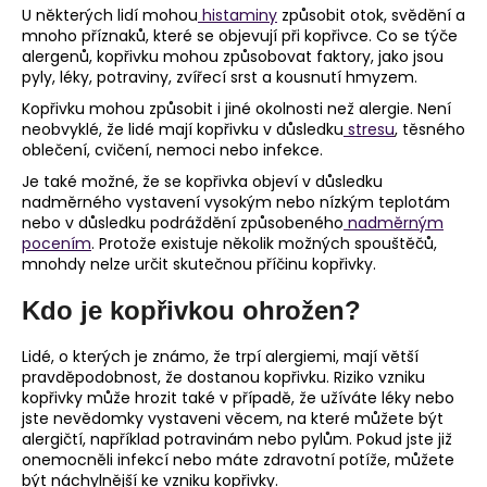
U některých lidí mohou
histaminy
způsobit otok, svědění a
mnoho příznaků, které se objevují při kopřivce. Co se týče
alergenů, kopřivku mohou způsobovat faktory, jako jsou
pyly, léky, potraviny, zvířecí srst a kousnutí hmyzem.
Kopřivku mohou způsobit i jiné okolnosti než alergie. Není
neobvyklé, že lidé mají kopřivku v důsledku
stresu
, těsného
oblečení, cvičení, nemoci nebo infekce.
Je také možné, že se kopřivka objeví v důsledku
nadměrného vystavení vysokým nebo nízkým teplotám
nebo v důsledku podráždění způsobeného
nadměrným
pocením
. Protože existuje několik možných spouštěčů,
mnohdy nelze určit skutečnou příčinu kopřivky.
Kdo je kopřivkou ohrožen?
Lidé, o kterých je známo, že trpí alergiemi, mají větší
pravděpodobnost, že dostanou kopřivku. Riziko vzniku
kopřivky může hrozit také v případě, že užíváte léky nebo
jste nevědomky vystaveni věcem, na které můžete být
alergičtí, například potravinám nebo pylům. Pokud jste již
onemocněli infekcí nebo máte zdravotní potíže, můžete
být náchylnější ke vzniku kopřivky.