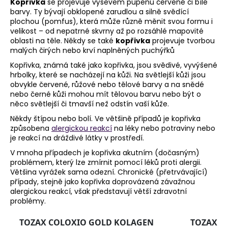
Kopřivka
se projevuje výsevem pupenů červené či bílé
a
barvy. Ty bývají obklopené zarudlou a silně svědící
plochou (pomfus), která může různě měnit svou formu i
j
velikost – od nepatrné skvrny až po rozsáhlé mapovité
í
oblasti na těle. Někdy se také
kopřivka
projevuje tvorbou
malých čirých nebo krví naplněných puchýřků
t
?
Kopřivka, známá také jako kopřivka, jsou svědivé, vyvýšené
hrbolky, které se nacházejí na kůži. Na světlejší kůži jsou
obvykle červené, růžové nebo tělové barvy a na snědé
nebo černé kůži mohou mít tělovou barvu nebo být o
něco světlejší či tmavší než odstín vaší kůže.
HLEDAT
Někdy štípou nebo bolí. Ve většině případů je kopřivka
způsobena
alergickou reakcí
na léky nebo potraviny nebo
je reakcí na dráždivé látky v prostředí.
V mnoha případech je kopřivka akutním (dočasným)
D
problémem, který lze zmírnit pomocí léků proti alergii.
Většina vyrážek sama odezní. Chronické (přetrvávající)
o
případy, stejně jako kopřivka doprovázená závažnou
p
alergickou reakcí, však představují větší zdravotní
o
problémy.
r
u