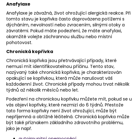
Anafylaxe
Anafylaxe je závažná, život ohrožující alergická reakce. Při
tomto stavu je kopřivka často doprovázena potížemi s
dýcháním, nevolností nebo zvracením, silnými otoky a
závratěmi. Pokud máte podezření, že máte anafylaxi,
okamžitě volejte záchrannou službu nebo místní
pohotovost.
Chronická kopřivka
Chronická kopřivka jsou přetrvávající případy, které
nemusí mít identifikovatelnou příčinu. Tento stav,
nazývaný také chronická kopřivka, je charakterizován
opakující se kopřivkou, která může narušovat váš
každodenní život. Chronické případy mohou trvat několik
týdnů až několik měsíců nebo let.
Podezření na chronickou kopřivku můžete mít, pokud se u
vás objeví kopřivky, které nezmizí do 6 týdnů. Přestože
tato forma kopřivky není život ohrožující, může být
nepříjemná a obtížně léčitelná. Chronická kopřivka může
být také příznakem základního zdravotního problému,
jako je např.
autoimunitní onemocnění