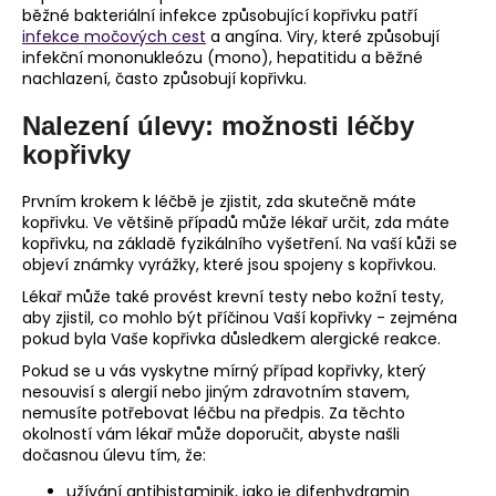
běžné bakteriální infekce způsobující kopřivku patří
infekce močových cest
a angína. Viry, které způsobují
infekční mononukleózu (mono), hepatitidu a běžné
nachlazení, často způsobují kopřivku.
Nalezení úlevy: možnosti léčby
kopřivky
Prvním krokem k léčbě je zjistit, zda skutečně máte
kopřivku. Ve většině případů může lékař určit, zda máte
kopřivku, na základě fyzikálního vyšetření. Na vaší kůži se
objeví známky vyrážky, které jsou spojeny s kopřivkou.
Lékař může také provést krevní testy nebo kožní testy,
aby zjistil, co mohlo být příčinou Vaší kopřivky - zejména
pokud byla Vaše kopřivka důsledkem alergické reakce.
Pokud se u vás vyskytne mírný případ kopřivky, který
nesouvisí s alergií nebo jiným zdravotním stavem,
nemusíte potřebovat léčbu na předpis. Za těchto
okolností vám lékař může doporučit, abyste našli
dočasnou úlevu tím, že:
užívání antihistaminik, jako je difenhydramin