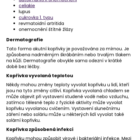
celiakie
lupus
cukrovka 1. typu
revmatoidní artritida
onemocnění štítné žlázy
Dermatografie
Tato forma akutní kopřivky je považována za mírnou. Je
způsobena nadměrným škrábáním nebo trvalým tlakem
na kůži. Dermatografie obvykle sama odezní v krátké
době bez léčby.
Kopřivka vyvolaná teplotou
Někdy mohou změny teploty vyvolat kopřivku u lidí, kteří
jsou na tyto změny citliví. Kopřivka vyvolaná chladem se
může objevit při vystavení studené vodě nebo vzduchu,
zatímco tělesné teplo z fyzické aktivity může vyvolat
kopřivku vyvolanou cvičením. Vystavení slunečnímu
záření nebo soláriu může u některých lidí vyvolat také
solární kopřivku.
Kopřivka způsobená infekcí
Kopřivku mohou způsobit virové i bakteriální infekce. Mezi