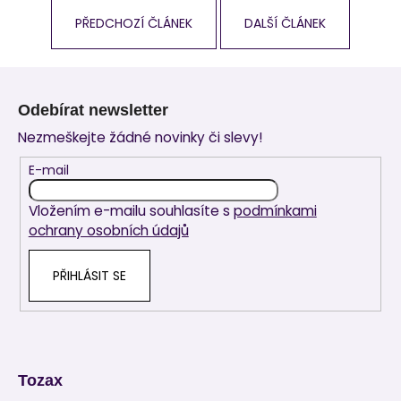
PŘEDCHOZÍ ČLÁNEK
DALŠÍ ČLÁNEK
Z
á
Odebírat newsletter
p
Nezmeškejte žádné novinky či slevy!
a
t
E-mail
í
Vložením e-mailu souhlasíte s
podmínkami
ochrany osobních údajů
PŘIHLÁSIT SE
Tozax