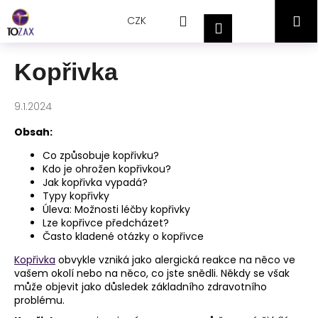
Přejít
K
Hledat
Nákupní
M
na
CZK
o
Přihlášení
obsah
Zpět
Zpět
š
košík
í
Kopřivka
C
k
o
9.1.2024
p
o
Obsah:
t
Co způsobuje kopřivku?
ř
Kdo je ohrožen kopřivkou?
Jak kopřivka vypadá?
e
Typy kopřivky
b
Úleva: Možnosti léčby kopřivky
Lze kopřivce předcházet?
u
Často kladené otázky o kopřivce
j
Kopřivka
obvykle vzniká jako alergická reakce na něco ve
e
vašem okolí nebo na něco, co jste snědli. Někdy se však
t
může objevit jako důsledek základního zdravotního
e
problému.
n